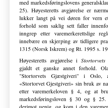
med markedsføringslovens generalskla
25). Høyesteretts avgjørelse er nærm
lukker langt på vei døren for vern e
forhold som saklig sett faller innenf
inngrep etter varemerkerettslige re
innebære en skjerping av tidligere pra
1315 (Norsk Iskrem) og Rt. 1995 s. 19
Stortorvets
Høyesteretts avgjørelse i
gjaldt et ganske annet forhold. Ol
"Stortorvets Gjæstgiveri" i Oslo, 
«Stortorvet Gjestgiveri» sin bruk av n
etter varemerkeloven § 4, og at br
markedsføringsloven § 30 og § 25. 
derimot uenig, og kom i den varemerke