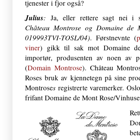
tjenester i fjor også?
Julius
:
Ja, eller rettere sagt nei 
Château Montrose og Domaine de M
019993TVI-TOSL/04)
. Førstnevnte (
p
viner
)
gikk til sak mot Domaine d
importør, produsenten av noen av po
(
Domain Montrose
). Château Montro
Roses bruk av kjennetegn på sine pro
s
Montrose
registrerte varemerker. Oslo
frifant Domaine de Mont Rose/Vinhuset
Ret
Do
be