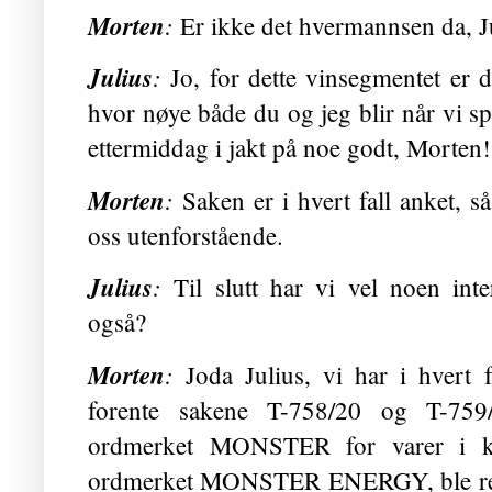
Morten
:
Er ikke det hvermannsen da, J
Julius
:
Jo, for dette vinsegmentet er 
hvor nøye både du og jeg blir når vi s
ettermiddag i jakt på noe godt, Morten!
Morten
:
Saken er i hvert fall anket, så
oss utenforstående.
Julius
:
Til slutt har vi vel noen int
også?
Morten
:
Joda Julius, vi har i hvert 
forente sakene T-758/20 og T-759/
ordmerket MONSTER for varer i k
ordmerket MONSTER ENERGY, ble regist