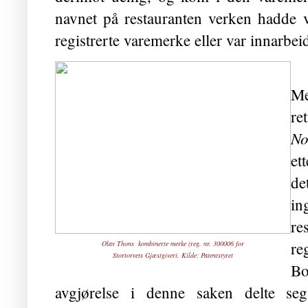
navnet på restauranten verken hadde 
registrerte varemerke eller var innarbe
Me
r
N
et
de
i
re
re
Olav Thons kombinerte merke (reg. nr. 300006 for
Stortorvets Gjæstgiveri. Kilde:
Patentstyret
Bo
avgjørelse i denne saken delte seg