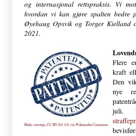
og internasjonal rettspraksis. Vi mo
hvordan vi kan gjøre spalten bedre 
Øyehaug Opsvik og Torger Kielland o
2021.
Lovend
Flere e
kraft el
Den vik
nye re
patentr
juli.
straffe
Bilde: cmvteja,
CC BY-SA 4.0
, via
Wikimedia Commons
bevisfør