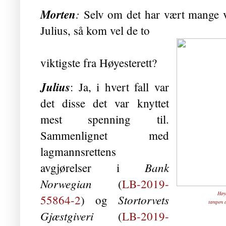
Morten
:
Selv om det har vært mange v
Julius, så kom vel de to
viktigste fra Høyesterett?
Julius
: Ja, i hvert fall var
det disse det var knyttet
mest spenning til.
Sammenlignet med
lagmannsrettens
Bank
avgjørelser i
Norwegian
(
LB-2019-
Høye
Stortorvets
55864-2
) og
tampen 
Gjæstgiveri
(
LB-2019-