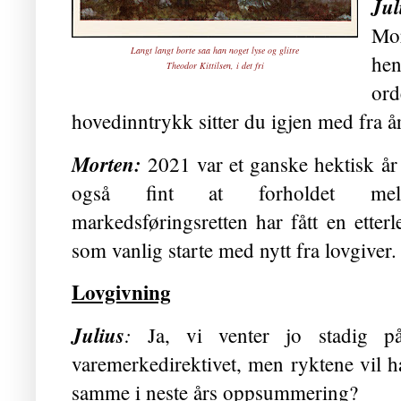
Jul
Mor
Langt langt borte saa han noget lyse og glitre
hen
Theodor Kittilsen, i det fri
or
hovedinntrykk sitter du igjen med fra å
Morten:
2021 var et ganske hektisk år
også fint at forholdet mell
markedsføringsretten har fått en etter
som vanlig starte med nytt fra lovgiver.
Lovgivning
Julius
:
Ja, vi venter jo stadig p
varemerkedirektivet, men ryktene vil ha 
samme i neste års oppsummering?