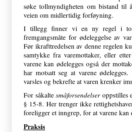
søke tollmyndigheten om bistand til å
veien om midlertidig forføyning.
I tillegg finner vi en ny regel i t
fremgangsmåte for ødeleggelse av var
Før ikrafttredelsen av denne regelen ku
samtykke fra varemottaker, eller ette
varene kan ødelegges også der mottake
har motsatt seg at varene ødelegges. 
varsles og bekrefte at varen krenker imm
småforsendelser
For såkalte
oppstilles 
§ 15-8. Her trenger ikke rettighetshave
foreligger et inngrep, for at varene kan 
Praksis