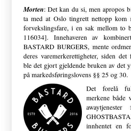
Morten
: Det kan du si, men apropos biff
ta med at Oslo tingrett nettopp kom
forvekslingsfare, i en sak mellom to
116034]. Innehaveren av kombiner
BASTARD BURGERS, mente ordmer
deres varemerkerettigheter, siden det f
ble det gjort gjeldende bruken av det 
på markedsføringslovens §§ 25 og 30.
Det forelå ful
merkene både va
awaytjeneste
GHOSTBASTARD-m
innhentet en fo