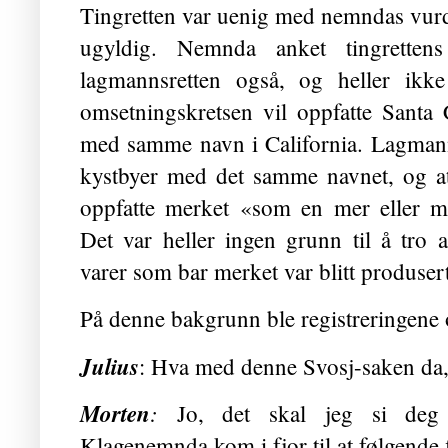
Tingretten var uenig med nemndas vurde
ugyldig. Nemnda anket tingretten
lagmannsretten også, og heller ikke
omsetningskretsen vil oppfatte Santa
med samme navn i California. Lagmanns
kystbyer med det samme navnet, og at
oppfatte merket «som en mer eller mi
Det var heller ingen grunn til å tro a
varer som bar merket var blitt produser
På denne bakgrunn ble registreringene 
Julius
: Hva med denne Svosj-saken da
Morten
:
Jo, det skal jeg si deg J
Klagenemnda kom i fjor til at følgende