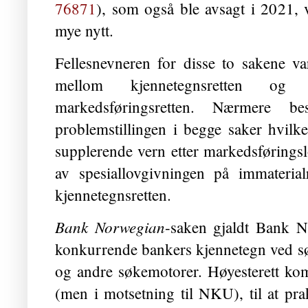
76871
), som også ble avsagt i 2021, v
mye nytt.
Fellesnevneren for disse to sakene v
mellom kjennetegnsretten og
markedsføringsretten. Nærmere b
problemstillingen i begge saker hvilke
supplerende vern etter markedsføringsl
av spesiallovgivningen på immaterialr
kjennetegnsretten.
Bank Norwegian
-saken gjaldt Bank N
konkurrende bankers kjennetegn ved 
og andre søkemotorer. Høyesterett kom 
(men i motsetning til NKU), til at prak