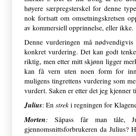
høyere særpregsterskel for denne typ
nok fortsatt om omsetningskretsen op
av kommersiell opprinnelse, eller ikke.
Denne vurderingen må nødvendigvis 
konkret vurdering. Det kan godt tenkes a
riktig, men etter mitt skjønn ligger mer
kan få vern uten noen form for inna
muligens tingrettens vurdering som me
vurdert. Saken er etter det jeg kjenner t
Julius
strek
: En
i regningen for Klagenem
Morten
:
Såpass får man tåle, J
gjennomsnittsforbrukeren da Julius? H