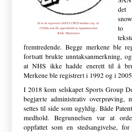
de
snow
Et av de registrerte SANTA CRUZ-merkene (reg. nr.
to 
152846) som ble opprettholdt av lagmannsretten.
Kilde:
Patentstyret
tek
fremtredende. Begge merkene ble regi
fortsatt brukte unntaksanmerkning, o
at NHS ikke hadde enerett til å bru
Merkene ble registrert i 1992 og i 2005
I 2018 kom selskapet Sports Group 
begjærte administrativ overprøving,
settes til side som ugyldig. Både Pat
medhold. Begrunnelsen var at ordel
oppfattet som en stedsangivelse, for