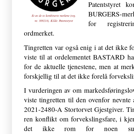
Patentstyret 
BURGERS-merken
Et av de to kombinerte merkene (reg.
nr. 309214). Kilde:
Patentstyret
for registr
ordmerket.
Tingretten var også enig i at det ikke f
viste til at ordelementet BASTARD h
for de aktuelle tjenestene, men at mer
forskjellig til at det ikke forelå forveks
I vurderingen av om markedsføringslov
viste tingretten til den ovenfor nevnte
2021-2480-A Stortorvet Gjestgiver. Tingr
ren konflikt om forvekslingsfare, i kj
det ikke rom for noen supple