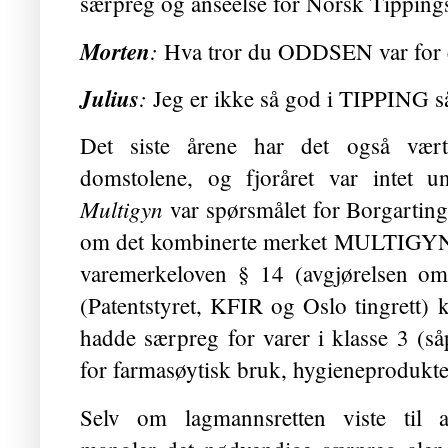
særpreg og anseelse for Norsk Tipping
Morten
:
Hva tror du ODDSEN var for e
Julius
:
Jeg er ikke så god i TIPPING så
Det siste årene har det også vær
domstolene, og fjoråret var intet 
Multigyn
var spørsmålet for Borgartin
om det kombinerte merket MULTIGYN 
varemerkeloven § 14 (avgjørelsen om
(Patentstyret, KFIR og Oslo tingrett) 
hadde særpreg for varer i klasse 3 (så
for farmasøytisk bruk, hygieneprodukt
Selv om lagmannsretten viste til