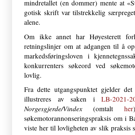
mindretallet (en dommer) mente at «St
gotisk skrift var tilstrekkelig særprege
alene.
Om ikke annet har Høyesterett forh
retningslinjer om at adgangen til å op
markedsføringsloven i kjennetegnss
konkurrenters søkeord ved søkemoto
lovlig.
Fra dette utgangspunktet gjelder de
illustreres av saken i
LB-2021-2
Norgesgjerde/Vindex
(omtalt
her
søkemotorannonseringspraksis om i B
viste her til lovligheten av slik praksi