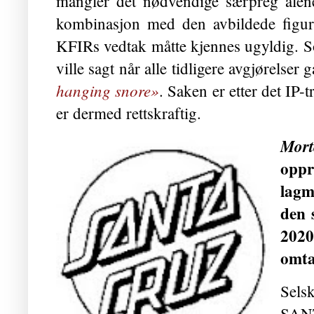
mangler det nødvendige særpreg alene,
kombinasjon med den avbildede figure
KFIRs vedtak måtte kjennes ugyldig. S
ville sagt når alle tidligere avgjørelser 
hanging snore»
. Saken er etter det IP-
er dermed rettskraftig.
Mort
opp
lagm
den 
2020
omta
Sels
SANT