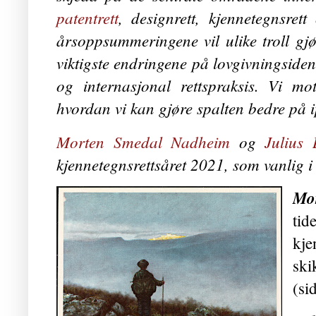
patentrett
, designrett, kjennetegnsrett
årsoppsummeringene vil ulike troll gjør
viktigste endringene på lovgivningsiden
og internasjonal rettspraksis. Vi mo
hvordan vi kan gjøre spalten bedre på 
Morten Smedal Nadheim
og
Julius 
kjennetegnsrettsåret 2021, som vanlig i l
Mo
t
kje
ski
(si