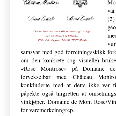
Mo
var
(2)
geo
Château Montrose sine norske varemerkeregistreringer
me
(reg. nr.
0952753
og
0952669
).
Kilde: Oslo tingrett (
21-019993TVI-TOSL/04)
vu
samsvar med god forretningsskikk fore
om den konkrete (og visuelle) bru
«Rose Montrose» på Domaine de
forvekselbar med Château Montro
konkluderte med at dette ikke var ti
påpekte også tingretten at omsetning
vinkjøper. Domaine de Mont Rose/Vin
for varemerkeinngrep.