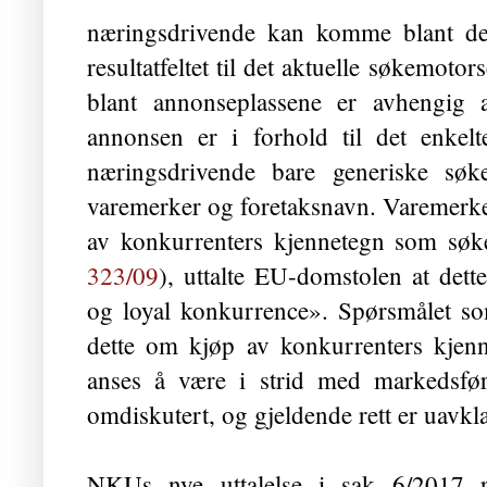
næringsdrivende kan komme blant de 
resultatfeltet til det aktuelle søkemo
blant annonseplassene er avhengig 
annonsen er i forhold til det enkel
næringsdrivende bare generiske søk
varemerker og foretaksnavn. Varemerker
av konkurrenters kjennetegn som søke
323/09
), uttalte EU-domstolen at dett
og loyal konkurrence». Spørsmålet so
dette om kjøp av konkurrenters kjen
anses å være i strid med markeds­føri
omdiskutert, og gjeldende rett er uavkla
NKUs nye uttalelse i sak 6/2017 