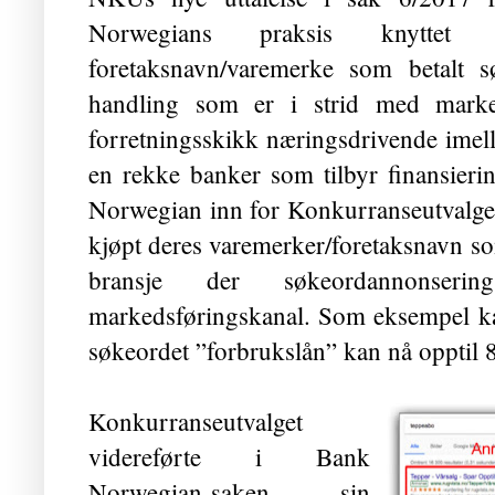
Norwegians praksis knyttet
foretaksnavn/varemerke som betalt s
handling som er i strid med marke
forretningsskikk næringsdrivende ime
en rekke banker som tilbyr finansieri
Norwegian inn for Konkurranseutvalge
kjøpt deres varemerker/foretaksnavn so
bransje der søkeordannonse
markedsføringskanal. Som eksempel kan 
søkeordet ”forbrukslån” kan nå opptil 
Konkurranseutvalget
videreførte i Bank
Norwegian-saken sin