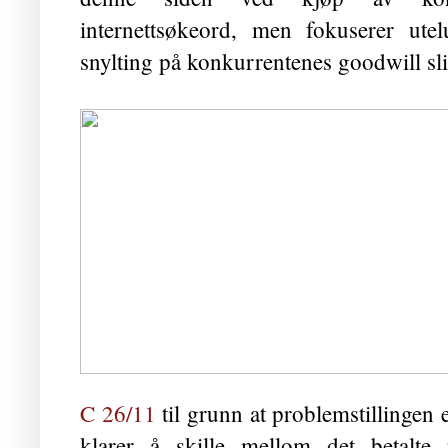
internettsøkeord, men fokuserer ute
snylting på konkurrentenes goodwill sl
C 26/11
til grunn at problem­stillingen
klarer å skille mellom det betalte r