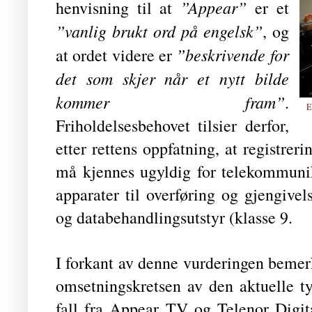
”Appear”
henvisning til at
er et
”vanlig brukt ord på engelsk”
, og
”beskrivende for
at ordet videre er
det som skjer når et nytt bilde
kommer fram”
.
E
Friholdelsesbehovet tilsier derfor,
etter rettens oppfatning, at registr
må kjennes ugyldig for telekommunik
apparater til overføring og gjengivel
og databehandlingsutstyr (klasse 9.
I forkant av denne vurderingen bemerk
omsetningskretsen av den aktuelle ty
fall fra Appear TV og Telenor Digita