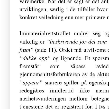
varemerke. Når det er sagt er det an
utviklingen, særlig i de tilfeller hv
konkret veiledning enn mer primære re
Immaterialrettstrollet undrer seg
”beskrivende for det som 
virkelig er
fram”
(side 11). Ordet må utvilsomt o
”dukke opp”
og lignende. Et spørsm
fremstår som såpass avlede
gjennomsnittsforbrukeren av de aktuel
”appear”
snarere spiller på egenskap
redegjøres imidlertid ikke næ
nærhetsvurderingen mellom beteg
tjenestene det er registrert for. I ly