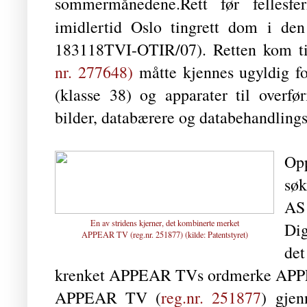
sommermånedene.
Rett før fellesf
imidlertid Oslo tingrett dom i de
183118TVI-OTIR/07). Retten kom t
nr. 277648)
måtte kjennes ugyldig fo
(klasse 38) og apparater til overfø
bilder, databærere og databehandlingsu
Op
søk
AS
En av stridens kjerner, det kombinerte merket
Dig
APPEAR TV (reg.nr. 251877) (kilde:
Patentstyret
)
de
krenket APPEAR TVs ordmerke APPE
APPEAR TV (
reg.nr. 251877
) gje