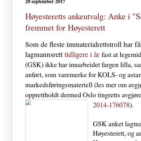
20 september 2017
Høyesteretts ankeutvalg: Anke i "Se
fremmet for Høyesterett
Som de fleste immaterialrettstroll har f
lagmannsrett
tidligere i år
fast at legem
(GSK) ikke har innarbeidet fargen lilla, 
anført, som varemerke for KOLS- og asta
markedsføringsmateriell (les mer om avg
opprettholdt dermed Oslo tingretts avgjøre
2014-176078
).
GSK anket lagman
Høyesterett, og a