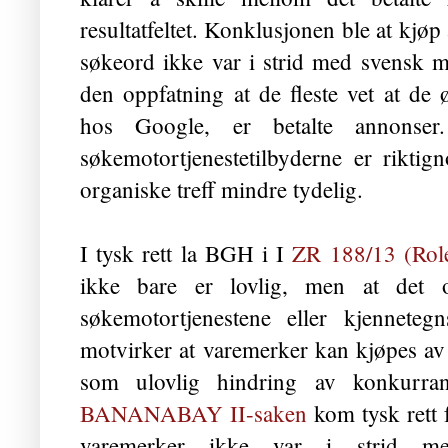
resultatfeltet. Konklusjonen ble at kj
søkeord ikke var i strid med svensk ma
den oppfatning at de fleste vet at de ø
hos Google, er betalte annons
søkemotortjenestetilbyderne er rikti
organiske treff mindre tydelig.
I tysk rett la BGH i I
ZR 188/13 (Rol
ikke bare er lovlig, men at det 
søkemotortjenestene eller kjennetegn
motvirker at varemerker kan kjøpes av 
som ulovlig hindring av konkurra
BANANABAY II-saken
kom tysk rett 
varemerker ikke var i strid med