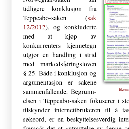
tidligere konklusjon fra
Teppeabo-saken (
sak
12/2012
), og konkluderte
med at kjøp av
konkurrenters kjennetegn
utgjør en handling i strid
med markeds­førings­loven
§ 25. Både i konklusjon og
argumentasjon er sakene
sammen­fallende. Begrunn­
Eksemp
elsen i Teppeabo-saken fokuserer i s
tilskynder internettbrukeren til å 
søkeord, er en beskyttelsesverdig in
fremgår det at «utnyttelse av denne op