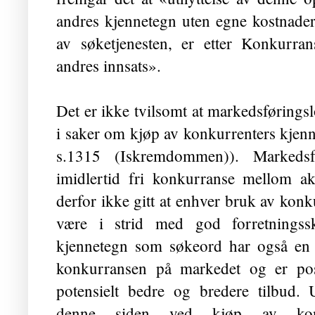
andres kjennetegn uten egne kostnader 
av søketjenesten, er etter Konkurran
andres innsats».
Det er ikke tvilsomt at markedsførings
i saker om kjøp av konkurrenters kjen
s.1315 (Is­krem­dommen)). Markedsf
imidlertid fri konkurranse mellom a
derfor ikke gitt at enhver bruk av kon
være i strid med god forretnings­
kjennetegn som søkeord har også en p
konkurransen på markedet og er posi
potensielt bedre og bredere tilbud. U
denne siden ved kjøp av konk