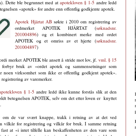
). Dette ble begrunnet med at
apotekloven § 1-5
andre ledd
etegnelsen «apotek» for andre enn offentlig godkjente apotek.
Apotek Hjärtat AB
søkte i 2010 om registrering av
ordmerket APOTEK HJÄRTAT (
søknadsnr.
201004896
) og et kombinert merke med ordet
APOTEK og et omriss av et hjerte (
søknadsnr.
201004897
)
ordi merket APOTEK ble ansett å stride mot lov, jf.
vml. § 15
 forbyr bruk av «ordet apotek og sammensetninger som
r noen virksomhet som ikke er offentlig godkjent apotek».
e registrering av varemerker.
apotekloven § 1-5
andre ledd ikke kunne forstås slik at den
oldt betegnelsen APOTEK, selv om det etter loven er knyttet
.
v om de var svært knappe, trakk i retning av at det ved
 vilkår for registrering og vilkår for bruk. I samme retning
 fast at
«i intet tilfelle kan beskaffenheten av den vare som