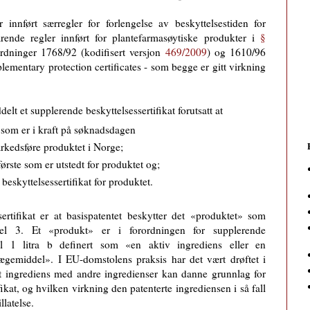
innført særregler for forlengelse av beskyttelsestiden for
arende regler innført for plantefarmasøytiske produkter i
§
dninger 1768/92 (kodifisert versjon
469/2009
) og 1610/96
lementary protection certificates - som begge er gitt virkning
delt et supplerende beskyttelsessertifikat forutsatt at
t som er i kraft på søknadsdagen
 markedsføre produktet i Norge;
ørste som er utstedt for produktet og;
 beskyttelsessertifikat for produktet.
rtifikat er at basispatentet beskytter det «produktet» som
tikkel 3. Et «produkt» er i forordningen for supplerende
kkel 1 litra b definert som «en aktiv ingrediens eller en
lægemiddel». I EU-domstolens praksis har det vært drøftet i
t ingrediens med andre ingredienser kan danne grunnlag for
fikat, og hvilken virkning den patenterte ingrediensen i så fall
llatelse.