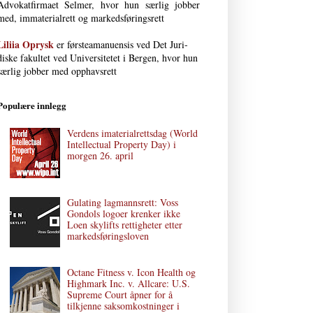
Advokat­firmaet Selmer, hvor hun særlig jobber
med, immaterial­rett og markedsføringsrett
Liliia Oprysk
er førsteamanuensis ved Det Juri­
diske fakultet ved Uni­versi­tetet i Bergen, hvor hun
særlig jobber med opphavsrett
Populære innlegg
Verdens imaterialrettsdag (World
Intellectual Property Day) i
morgen 26. april
Gulating lagmannsrett: Voss
Gondols logoer krenker ikke
Loen skylifts rettigheter etter
markedsføringsloven
Octane Fitness v. Icon Health og
Highmark Inc. v. Allcare: U.S.
Supreme Court åpner for å
tilkjenne saksomkostninger i