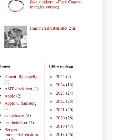
ikke sjokkere: «Fuck Cancer»
mangler særpreg
Immaterialrettstrollet 2 år
Emner
Eldre innlegg
alment tilgjengelig
2025
(2)
►
(1)
2024
(13)
►
AMT-direktivet
(1)
2023
(24)
►
Apple
(2)
2022
(25)
►
Apple v. Samsung
(1)
2021
(20)
►
avtalelisens
(2)
2020
(28)
►
bearbeidelser
(3)
2019
(47)
►
Bergen
2018
(56)
immaterialrettsforu
►
m
(2)