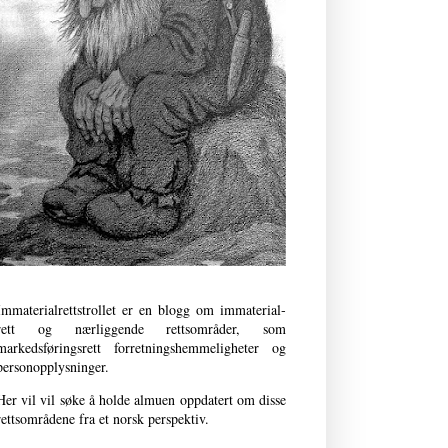
Immaterialrettstrollet er en blogg om immaterial­
rett og nærliggende retts­områder, som
markedsføringsrett forret­nings­­hemmeligheter og
person­opplysninger.
Her vil vil søke å holde almuen oppdatert om disse
rettsområdene fra et norsk perspektiv.