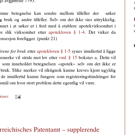
gs avgjørelse 7795.
mme betegnelse kan sondre mellom tilfeller der
søker
ig bruk og andre tilfeller.
Selv om det ikke sies uttrykkelig,
nnet i at søker er i ferd med å etablere apotekvirksomhet i
ve slik virksomhet etter
apotekloven § 1-4
. Det virker da
konsesjon foreligger. (punkt 21)
kårene for bruk
etter
apotekloven § 1-5
synes imidlertid å ligge
aremerke vil
stride mot lov etter
vml. § 15
bokstav a.
Dette vil
er som inneholdet betegnelsen
«apotek
»
selv om det ikke er
or bruk. Slike merker vil riktignok kunne kreves kjent ugyldig
 de imidlertid kunne fungere som registreringshindringer for
rsmål om hvor stort problem dette egentlig vil være.
tarer:
rreichisches Patentamt – supplerende