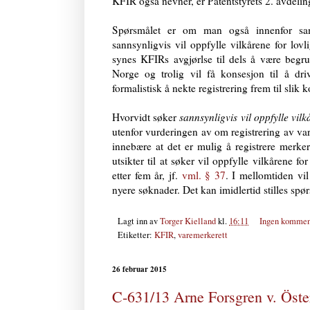
KFIR også nevner, er Patentstyrets 2. avdelin
Spørsmålet er om man også innenfor sa
sannsynligvis vil oppfylle vilkårene for lovl
synes KFIRs avgjørlse til dels å være begru
Norge og trolig vil få konsesjon til å dri
formalistisk å nekte registrering frem til slik 
Hvorvidt søker
sannsynligvis vil oppfylle vil
utenfor vurderingen av om registrering av v
innebære at det er mulig å registrere merk
utsikter til at søker vil oppfylle vilkårene f
etter fem år, jf.
vml. § 37
. I mellomtiden vil
nyere søknader. Det kan imidlertid stilles spø
Lagt inn av
Torger Kielland
kl.
16:11
Ingen kommen
Etiketter:
KFIR
,
varemerkerett
26 februar 2015
C‑631/13 Arne Forsgren v. Öste