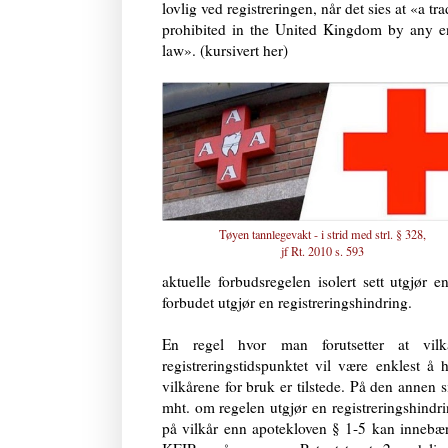
lovlig ved registreringen, når det sies at «a tra
prohibited in the United Kingdom by any e
law». (kursivert her)
Tøyen tannlegevakt - i strid med strl. § 328,
jf
Rt. 2010 s. 593
aktuelle forbudsregelen isolert sett utgjør e
forbudet utgjør en registreringshindring.
En regel hvor man forutsetter at vil
registreringstidspunktet vil være enklest å 
vilkårene for bruk er tilstede. På den annen s
mht. om regelen utgjør en registreringshindr
på vilkår enn apotekloven § 1-5 kan innebær