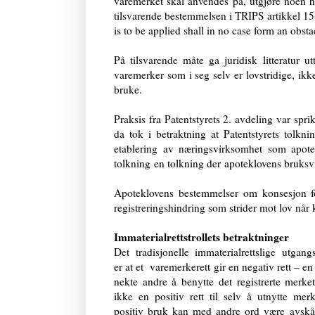
varemerket skal anvendes på, utgjøre noen h
tilsvarende bestemmelsen i TRIPS artikkel 15
is to be applied shall in no case form an obst
På tilsvarende måte ga juridisk litteratur u
varemerker som i seg selv er lovstridige, i
bruke.
Praksis fra Patentstyrets 2. avdeling var s
da tok i betraktning at Patentstyrets tolkni
etablering av næringsvirksomhet som apotek
tolkning
en tolkning der
apoteklovens bruksvi
Apoteklovens bestemmelser om konsesjon f
registreringshindring som strider mot lov når 
Immaterialrettstrollets betraktninger
Det tradisjonelle immaterialrettslige utgangs
er at et varemerkerett gir en negativ rett – en r
nekte andre å benytte det registrerte merk
ikke en positiv rett til selv å utnytte merk
positiv bruk kan med andre ord være avskår