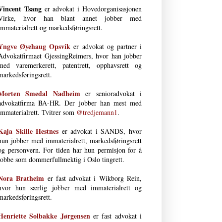
Vincent Tsang
er advokat i Hovedorganisasjonen
Virke, hvor han blant annet jobber med
immaterialrett og markedsføringsrett.
Yngve Øyehaug Opsvik
er advokat og partner i
Advokatfirmaet GjessingReimers, hvor han jobber
med varemerkerett, patentrett, opphavsrett og
markedsføringsrett.
Morten Smedal Nad­heim
er senioradvokat i
advokatfirma BA-HR. Der jobber han mest med
immaterialrett. Tvitrer som
@tredjemann1
.
Kaja Skille Hestnes
er advokat i SANDS, hvor
hun jobber med immaterial­rett, markeds­førings­rett
og person­vern. For tiden har hun permisjon for å
jobbe som dommerfullmektig i Oslo tingrett.
Nora Bratheim
er fast advokat i Wikborg Rein,
hvor hun særlig jobber med immaterialrett og
markedsføringsrett.
Henriette Solbakke Jørgensen
er fast advokat i