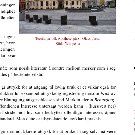
nsninger
endighet
lle etter
, ingen
Tecethopa, tidl. Apothecet på St. Olavs plass.
tt, hvor
Kilde:
Wikipedia
eringen
lart svar.
måte som norsk litteratur å sondre mellom merker som i seg
des på bestemte vilkår.
gi uttrykk for at adgang til lovlig bruk er et vilkår også for
telukker for eksempel uttrykkelig registrering dersom
bruk
av
 der Eintragung ausgeschlossen sind Marken, deren
Benutzung
ffentlichen Interesse untersagt werden kann». (kursivert her)
kal stride mot lov som beskytter offentlige interesser, åpner
standard. Men dette er tilsynelatende uavklart i praksis.
gir derimot klarere uttrykk for at bruken i seg selv må være