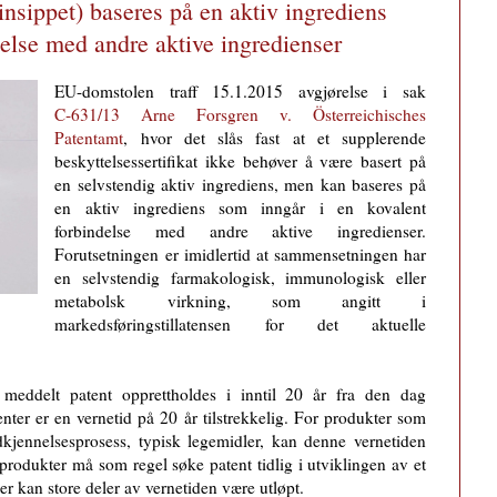
rinsippet) baseres på en aktiv ingrediens
delse med andre aktive ingredienser
EU-domstolen traff 15.1.2015 avgjørelse i sak
C‑631/13 Arne Forsgren v. Österreichisches
Patentamt
, hvor det slås fast at et supplerende
beskyttelsessertifikat ikke behøver å være basert på
en selvstendig aktiv ingrediens, men kan baseres på
en aktiv ingrediens som inngår i en kovalent
forbindelse med andre aktive ingredi­enser.
Forutsetningen er imidlertid at sammen­setningen har
en selvstendig farma­kologisk, immunologisk eller
metabolsk virkning, som angitt i
markedsføringstillatensen for det aktuelle
meddelt patent opprettholdes i inntil 20 år fra den dag
enter er en vernetid på 20 år tilstrekkelig. For produkter som
jennelsesprosess, typisk legemidler, kan denne vernetiden
 produkter må som regel søke patent tidlig i utviklingen av et
er kan store deler av vernetiden være utløpt.