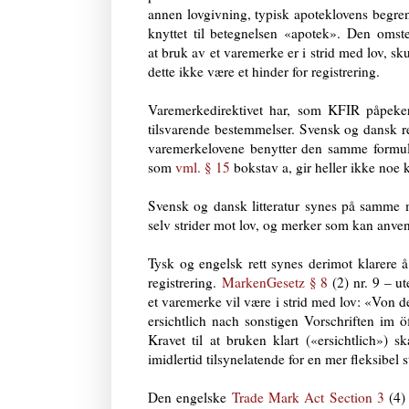
annen lovgivning, typisk apoteklovens begre
knyttet til betegnelsen «apotek». Den omst
at bruk av et varemerke er i strid med lov, sku
dette ikke være et hinder for registrering.
Varemerkedirektivet har, som KFIR påpeker
tilsvarende bestemmelser. Svensk og dansk re
varemerkelovene benytter den samme formul
som
vml. § 15
bokstav a, gir heller ikke noe k
Svensk og dansk litteratur synes på samme 
selv strider mot lov, og merker som kan anven
Tysk og engelsk rett synes derimot klarere å 
registrering.
MarkenGesetz § 8
(2) nr. 9 – u
et varemerke vil være i strid med lov: «Von
ersichtlich nach sonstigen Vorschriften im ö
Kravet til at bruken klart («ersichtlich») s
imidlertid tilsynelatende for en mer fleksibel 
Den engelske
Trade Mark Act Section 3
(4) 