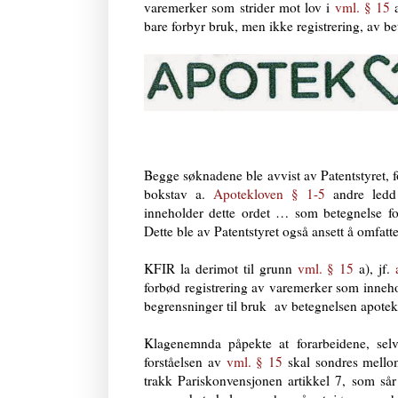
varemerker som strider mot lov i
vml. § 15
a
bare forbyr bruk, men ikke registrering, av b
Begge søknadene ble avvist av Patentstyret, f
bokstav a.
Apotekloven § 1-5
andre ledd
inneholder dette ordet … som betegnelse fo
Dette ble av Patentstyret også ansett å omfatt
KFIR la derimot til grunn
vml. § 15
a), jf.
forbød registrering av varemerker som inneh
begrensninger til bruk av betegnelsen apotek
Klagenemnda påpekte at forarbeidene, sel
forståelsen av
vml. § 15
skal sondres mellom
trakk Pariskonvensjonen artikkel 7, som sår