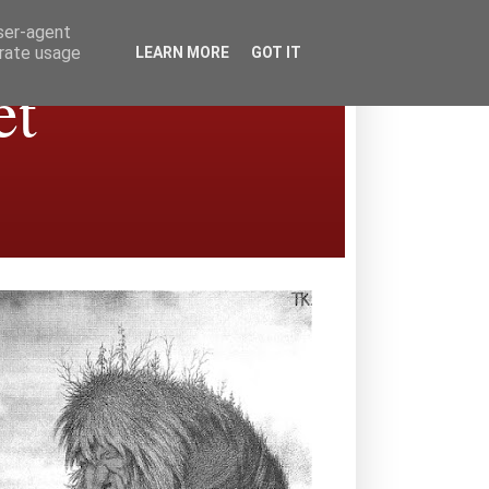
user-agent
erate usage
LEARN MORE
GOT IT
et