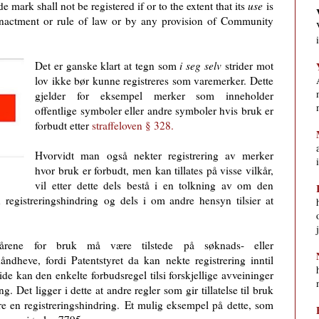
de mark shall not be registered if or to the extent that its
use
is
nactment or rule of law or by any provision of Community
Det er ganske klart at tegn som
i seg selv
strider mot
lov ikke bør kunne registreres som vare­merker. Dette
gjelder for eksempel merker som inneholder
offentlige symboler eller andre symboler hvis bruk er
forbudt etter
straffeloven § 328.
Hvorvidt man også nekter registrering av merker
hvor bruk er forbudt, men kan tillates på visse vilkår,
vil etter dette dels bestå i en tolkning av om den
n registreringshindring
og dels i om andre hensyn tilsier at
kårene for bruk må være tilstede på søknads- eller
håndheve, fordi Patentstyret da kan nekte registrering inntil
ide kan den enkelte forbudsregel tilsi forskjellige avveininger
ing.
Det ligger i dette at andre regler som gir tillatelse til bruk
e en registreringshindring.
Et mulig eksempel på dette, som