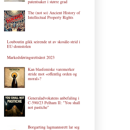
patentsaker i større grad
The (not so) Ancient History of
Intellectual Property Rights
Louboutin gikk seirende ut av skosåle-strid i
EU-domstolen
Markedsføringsrettsåret 2023
Kan blasfemiske varemerker
stride mot «offentlig orden og
moral»?
Generaladvokatens anbefaling i
C‑590/23 Pelham II: "You shall
not pastiche"
Borgarting lagmannsrett lar seg