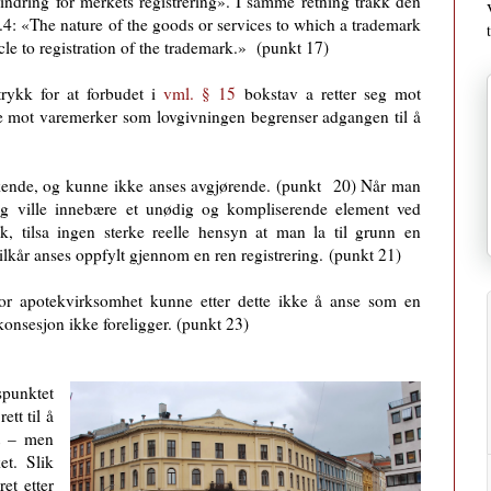
indring for merkets registrering». I samme retning trakk den
.4: «The nature of the goods or services to which a trademark
acle to registration of the trademark.» (punkt 17)
ttrykk for at forbudet i
vml. § 15
bokstav a retter seg mot
kke mot varemerker som lovgivningen begrenser adgangen til å
prikende, og kunne ikke anses avgjørende. (punkt 20) Når man
ng
ville innebære
et unødig og kompliserende element ved
, tilsa ingen sterke reelle hensyn at man la til grunn en
lkår anses oppfylt gjennom en ren registrering.
(punkt 21)
or apotekvirksomhet kunne etter dette ikke å anse som en
konsesjon ikke foreligger. (punkt 23)
­punktet
ett til å
et – men
et. Slik
et etter