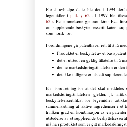
For å avhjelpe dette ble det i 1994 derfor 
legemidler i
patl. § 62a
. I 1997 ble tilsv
62b
.
Bestemmelsene gjennomfører EUs foror
om supplerende beskyttelsessertifikater - supp
som norsk lov.
Forordningene gir patenthaver rett til å få med
Produktet er beskyttet av et basispaten
det er utstedt en gyldig tillatelse til å
denne markedsføringstillatelsen er den f
det ikke tidligere er utstedt supplerende
En forutsetning for at det skal meddeles se
markedsføringstillatelsen gjelder, jf. ar
beskyttelsessertifikat for legemidler arti
sammensætning af aktive ingredi­enser i et 
hvilken grad en kombinasjon av en patenter
utstedelse av et supplerende beskyttelsesserti
må ha i produktet som er gitt markedsføringsti