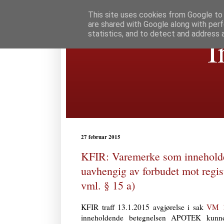
This site uses cookies from Google to d
are shared with Google along with perf
statistics, and to detect and address 
I
27 februar 2015
KFIR: Varemerke som inneholde
uavhengig av forbudet mot regis
vml. § 15 a)
KFIR traff 13.1.2015 avgjørelse i sak
VM 1
inneholdende betegnelsen APOTEK kunne 