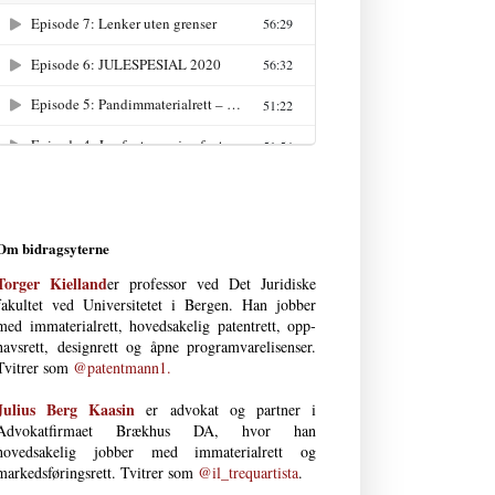
Om bidragsyterne
Torger Kielland
er professor ved Det Juri­diske
fakultet ved Uni­versi­tetet i Bergen. Han jobber
med immateria­l­rett, hoved­­sakelig patent­­rett, opp­
havs­­­rett, design­rett og åpne program­vare­lisenser.
Tvitrer som
@patentmann1.
Julius Berg Kaasin
er advokat og partner i
Advokatfirmaet Brækhus DA, hvor han
hovedsakelig jobber med immaterial­rett og
markedsføringsrett. Tvitrer som
@il_trequartista
.