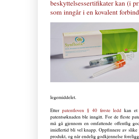
beskyttelsessertifikater kan (i p
som inngår i en kovalent forbin
legemiddelet.
Etter
patentloven § 40 første ledd
kan et 
patentsøknaden ble inngitt.
For de fleste pat
må gå gjennom en omfattende offentlig godk
imidlertid bli vel knapp. Oppfinnere av slike
produkt, og når endelig godkjennelse foreligg