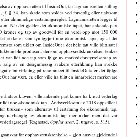
kelse av opphavsretten til InsideOut, tar lagmannsretten stilling
5, jf. § 54, kan skade som voldes ved forsettlig eller uaktsom
 etter alminnelige erstatningsregler. Lagmannsretten legger til
om. Når det gjelder det økonomiske tapet, har ankende part
000 kroner og tap av goodwill for en verdi opp mot 150 000
 det «ikke er sannsynliggjort noe økonomisk tap», og at det
emsto som uklart om InsideOut i det hele tatt ville blitt satt i
roduktene ble produsert, dersom opphavsrettskrenkelsen tenkes
det var lidt noe tap som følge av markedsforstyrrelser/tap av
og salg av en designmessig svakere etterlikning kan svekke
negativ innvirkning på renommeet til InsideOut» er det ifølge
Out har vært, er, eller ville ha blitt en innarbeidet merkevare
ye åndsverkloven, ville ankende part kunne ha krevd vederlag
r lidt noe økonomisk tap. Åndsverkloven av 2018 oppstiller i
for bruken» som alternativ til erstatning for økonomisk tap.
tning uavhengig av økonomisk tap mer uklar, men det var
t vederlagsregel (Rognstad,
Opphavsrett
, 2. utgave, s. 515).
ingsansvar for opphavsrettskrenkelse – gjort ansvar gjeldende i