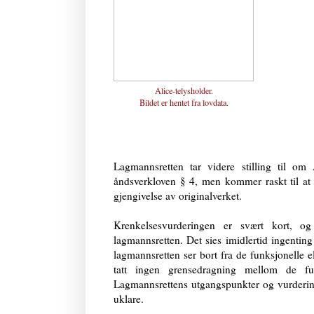
Alice-telysholder.
Bildet er hentet fra
lovdata
.
Lagmannsretten tar videre stilling til om 
åndsverkloven § 4, men kommer raskt til at de
gjengivelse av originalverket.
Krenkelsesvurderingen er svært kort, og 
lagmannsretten. Det sies imidlertid ingenting
lagmannsretten ser bort fra de funksjonelle 
tatt ingen grensedragning mellom de f
Lagmannsrettens utgangspunkter og vurderin
uklare.