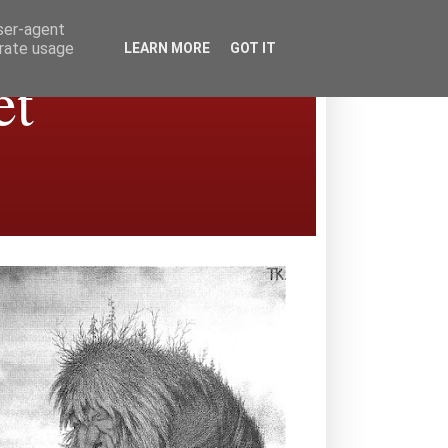
user-agent
erate usage
LEARN MORE
GOT IT
et