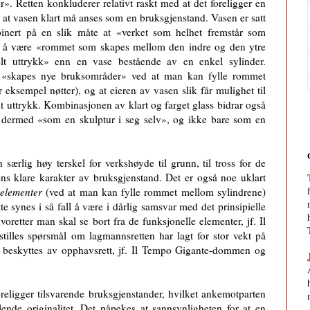
». Retten konkluderer relativt raskt med at det foreligger en
or at vasen klart må anses som en bruksgjenstand. Vasen er satt
nert på en slik måte at «verket som helhet fremstår som
for å være «rommet som skapes mellom den indre og den ytre
uelt uttrykk» enn en vase bestående av en enkel sylinder.
t «skapes nye bruksområder» ved at man kan fylle rommet
eksempel nøtter), og at eieren av vasen slik får mulighet til
elt uttrykk. Kombinasjonen av klart og farget glass bidrar også
r dermed «som en skulptur i seg selv», og ikke bare som en
særlig høy terskel for verkshøyde til grunn, til tross for de
s klare karakter av bruksgjenstand. Det er også noe uklart
 elementer
(ved at man kan fylle rommet mellom sylindrene)
tte synes i så fall å være i dårlig samsvar med det prinsipielle
retter man skal se bort fra de funksjonelle elementer, jf. Il
lles spørsmål om lagmannsretten har lagt for stor vekt på
 beskyttes av opphavsrett, jf. Il Tempo Gigante-dommen og
oreligger tilsvarende bruksgjenstander, hvilket ankemotparten
nde originalitet. Det påpekes at sannsynligheten for at en