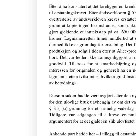
Etter å ha konstatert at det foreligger en kren
til erstatningskravet. Etter åndsverkloven § 5
overtredelse av åndsverkloven kreves erstattet
grunn at kopieringen her må anses som uakts
gjort gjeldende et inntektstap på ca. 650 
kroner. Lagmannsretten finner imidlertid at
dermed ikke er grunnlag for erstatning. Det fr
produksjon og solgt i tiden etter at Alice-p
bort. Det var heller ikke sannsynliggjort at 
goodwill. Til tross for at «markedsføring 
interessen for originalen og generelt ha en 
lagmannsretten tvilsomt «i hvilken grad Inside
av betydning».
Dersom saken hadde vært avgjort etter den n
for den ulovlige bruk uavhengig av om det va
§ 81(1)a) grunnlag for et «rimelig vederlag 
Tidligere var adgangen til å kreve ersta
argumentert for at det gjaldt en slik ulovfeste
Ankende part hadde her – i tillegg til erstatn