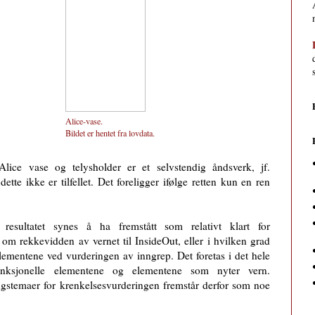
Alice-vase.
Bildet er hentet fra
lovdata
.
Alice vase og telysholder er et selvstendig åndsverk, jf.
tte ikke er tilfellet. Det foreligger ifølge retten kun en ren
resultatet synes å ha fremstått som relativt klart for
 om rekkevidden av vernet til InsideOut, eller i hvilken grad
elementene ved vurderingen av inngrep. Det foretas i det hele
unksjonelle elementene og elementene som nyter vern.
gstemaer for krenkelsesvurderingen fremstår derfor som noe