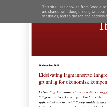
This site uses cookies from Google to d
are shared with Google along with perf
statistics, and to detect and address 
I
10 desember 2019
Eidsivating lagmannsrett: Inngre
grunnlag for økonomisk kompe
Eidsivating lagmannsrett
avsa nylig en avgj
tidligere åndsverkloven fra 1961. Tviste
spørsmålet var hvorvidt Scoop hadde krenket