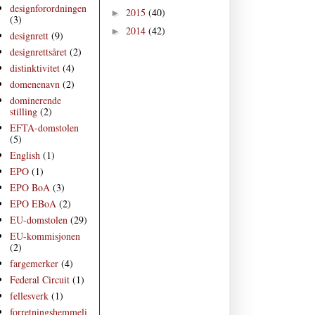
designforordningen
2015
(40)
►
(3)
2014
(42)
►
designrett
(9)
designrettsåret
(2)
distinktivitet
(4)
domenenavn
(2)
dominerende
stilling
(2)
EFTA-domstolen
(5)
English
(1)
EPO
(1)
EPO BoA
(3)
EPO EBoA
(2)
EU-domstolen
(29)
EU-kommisjonen
(2)
fargemerker
(4)
Federal Circuit
(1)
fellesverk
(1)
forretningshemmeli