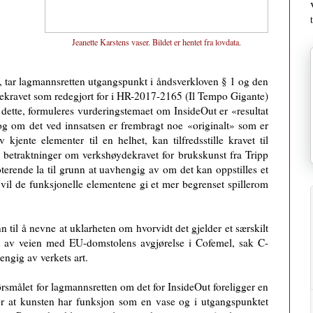
Jeanette Karstens vaser. Bildet er hentet fra
lovdata
.
, tar lagmannsretten utgangspunkt i åndsverkloven § 1 og den
dekravet som redegjort for i HR-2017-2165 (Il Tempo Gigante)
 dette, formuleres vurderingstemaet om InsideOut er «resultat
 og om det ved innsatsen er frembragt noe «originalt» som er
kjente elementer til en helhet, kan tilfredsstille kravet til
ge betraktninger om verkshøydekravet for brukskunst fra Tripp
erende la til grunn at uavhengig av om det kan oppstilles et
 vil de funksjonelle elementene gi et mer begrenset spillerom
nn til å nevne at uklarheten om hvorvidt det gjelder et særskilt
t av veien med EU-domstolens avgjørelse i Cofemel, sak C-
ngig av verkets art.
rsmålet for lagmannsretten om det for InsideOut foreligger en
 for at kunsten har funksjon som en vase og i utgangspunktet