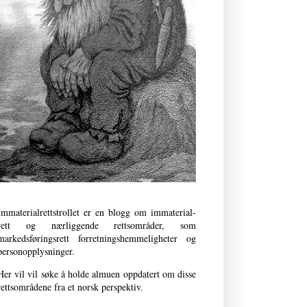
Immaterialrettstrollet er en blogg om immaterial­
rett og nærliggende retts­områder, som
markedsføringsrett forret­nings­­hemmeligheter og
person­opplysninger.
Her vil vil søke å holde almuen oppdatert om disse
rettsområdene fra et norsk perspektiv.