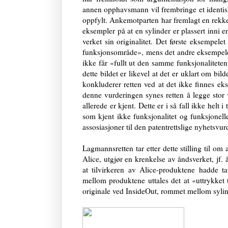
annen opphavsmann vil frembringe et identisk
oppfylt. Ankemotparten har fremlagt en rekke 
eksempler på at en sylinder er plassert inni en
verket sin originalitet. Det første eksempelet
funksjonsområde», mens det andre eksempelet
ikke får «fullt ut den samme funksjonalitete
dette bildet er likevel at det er uklart om bil
konkluderer retten ved at det ikke finnes ek
denne vurderingen synes retten å legge stor 
allerede er kjent. Dette er i så fall ikke hel
som kjent ikke funksjonalitet og funksjonel
assosiasjoner til den patentrettslige nyhetsvu
Lagmannsretten tar etter dette stilling til o
Alice, utgjør en krenkelse av åndsverket, jf.
at tilvirkeren av Alice-produktene hadde t
mellom produktene uttales det at «uttrykket
originale ved InsideOut, rommet mellom syli