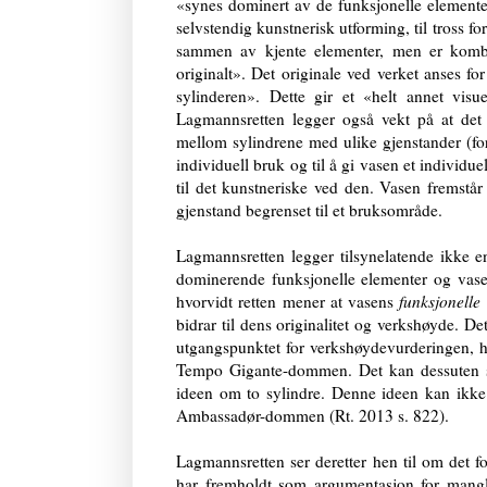
«synes dominert av de funksjonelle elementer
selvstendig kunstnerisk utforming, til tross f
sammen av kjente elementer, men er kombi
originalt». Det originale ved verket anses 
sylinderen». Dette gir et «helt annet vis
Lagmannsretten legger også vekt på at de
mellom sylindrene med ulike gjenstander (for 
individuell bruk og til å gi vasen et individu
til det kunstneriske ved den. Vasen fremstå
gjenstand begrenset til et bruksområde.
Lagmannsretten legger tilsynelatende ikke en 
dominerende funksjonelle elementer og vasen
hvorvidt retten mener at vasens
funksjonelle
bidrar til dens originalitet og verkshøyde. De
utgangspunktet for verkshøydevurderingen, hvo
Tempo Gigante-dommen. Det kan dessuten sti
ideen om to sylindre. Denne ideen kan ikke
Ambassadør-dommen (Rt. 2013 s. 822).
Lagmannsretten ser deretter hen til om det f
har fremholdt som argumentasjon for mangle