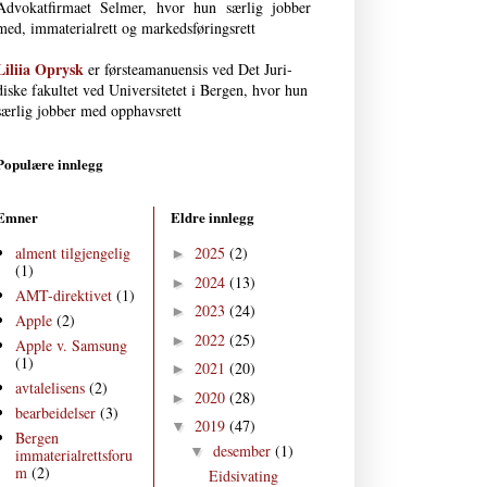
Advokat­firmaet Selmer, hvor hun særlig jobber
med, immaterial­rett og markedsføringsrett
Liliia Oprysk
er førsteamanuensis ved Det Juri­
diske fakultet ved Uni­versi­tetet i Bergen, hvor hun
særlig jobber med opphavsrett
Populære innlegg
Emner
Eldre innlegg
alment tilgjengelig
2025
(2)
►
(1)
2024
(13)
►
AMT-direktivet
(1)
2023
(24)
►
Apple
(2)
2022
(25)
►
Apple v. Samsung
(1)
2021
(20)
►
avtalelisens
(2)
2020
(28)
►
bearbeidelser
(3)
2019
(47)
▼
Bergen
desember
(1)
▼
immaterialrettsforu
m
(2)
Eidsivating