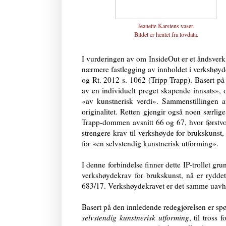
Jeanette Karstens vaser.
Bildet er hentet fra
lovdata
.
I vurderingen av om InsideOut er et åndsverk
nærmere fastlegging av innholdet i verkshøy
og Rt. 2012 s. 1062 (Tripp Trapp). Basert på
av en individuelt preget skapende innsats»,
«av kunstnerisk verdi». Sammenstillingen av 
originalitet. Retten gjengir også noen særli
Trapp-dommen avsnitt 66 og 67, hvor førstvot
strengere krav til verkshøyde for brukskunst,
for «en selvstendig kunstnerisk utforming».
I denne forbindelse finner dette IP-trollet gru
verkshøydekrav for brukskunst, nå er rydde
683/17. Verkshøydekravet er det samme uavhe
Basert på den innledende redegjørelsen er spø
selvstendig kunstnerisk utforming
, til tross