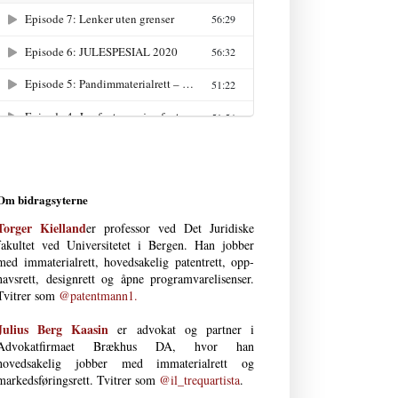
Om bidragsyterne
Torger Kielland
er professor ved Det Juri­diske
fakultet ved Uni­versi­tetet i Bergen. Han jobber
med immateria­l­rett, hoved­­sakelig patent­­rett, opp­
havs­­­rett, design­rett og åpne program­vare­lisenser.
Tvitrer som
@patentmann1.
Julius Berg Kaasin
er advokat og partner i
Advokatfirmaet Brækhus DA, hvor han
hovedsakelig jobber med immaterial­rett og
markedsføringsrett. Tvitrer som
@il_trequartista
.