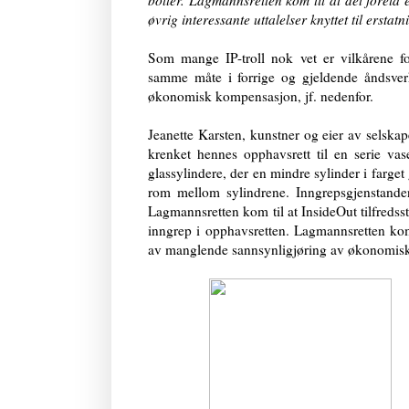
boller. Lagmannsretten kom til at det forelå
øvrig interessante uttalelser knyttet til ersta
Som mange IP-troll nok vet er vilkårene fo
samme måte i forrige og gjeldende åndsver
økonomisk kompensasjon, jf. nedenfor.
Jeanette Karsten, kunstner og eier av selsk
krenket hennes opphavsrett til en serie vas
glassylindere, der en mindre sylinder i farget g
rom mellom sylindrene. Inngrepsgjenstanden
Lagmannsretten kom til at InsideOut tilfredss
inngrep i opphavsretten. Lagmannsretten kom i
av manglende sannsynligjøring av økonomisk 