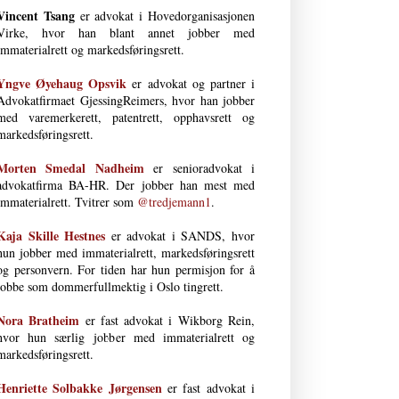
Vincent Tsang
er advokat i Hovedorganisasjonen
Virke, hvor han blant annet jobber med
immaterialrett og markedsføringsrett.
Yngve Øyehaug Opsvik
er advokat og partner i
Advokatfirmaet GjessingReimers, hvor han jobber
med varemerkerett, patentrett, opphavsrett og
markedsføringsrett.
Morten Smedal Nad­heim
er senioradvokat i
advokatfirma BA-HR. Der jobber han mest med
immaterialrett. Tvitrer som
@tredjemann1
.
Kaja Skille Hestnes
er advokat i SANDS, hvor
hun jobber med immaterial­rett, markeds­førings­rett
og person­vern. For tiden har hun permisjon for å
jobbe som dommerfullmektig i Oslo tingrett.
Nora Bratheim
er fast advokat i Wikborg Rein,
hvor hun særlig jobber med immaterialrett og
markedsføringsrett.
Henriette Solbakke Jørgensen
er fast advokat i