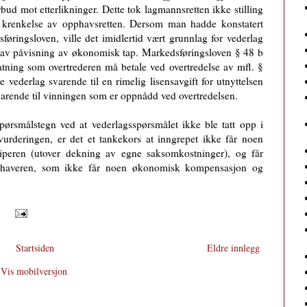
d mot etterlikninger. Dette tok lagmannsretten ikke stilling
elå krenkelse av opphavsretten. Dersom man hadde konstatert
sføringsloven, ville det imidlertid vært grunnlag for vederlag
 av påvisning av økonomisk tap. Markedsføringsloven § 48 b
statning som overtrederen må betale ved overtredelse av mfl. §
 vederlag svarende til en rimelig lisensavgift for utnyttelsen
varende til vinningen som er oppnådd ved overtredelsen.
 spørsmålstegn ved at vederlagsspørsmålet ikke ble tatt opp i
urderingen, er det et tankekors at inngrepet ikke får noen
iperen (utover dekning av egne saksomkostninger), og får
phaveren, som ikke får noen økonomisk kompensasjon og
:
Startsiden
Eldre innlegg
Vis mobilversjon