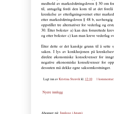
medhold av markedsføringsloven § 30 om forbu
til, antagelig fordi den kom til at det for
krenkelse av etterligningsvernet etter marked
etter markedsføringsloven § 48 b, uavhengig
oppstiller tre alternativer for vederlag og er
30. Etter bokstav a) kan den forurettede kreve
og etter bokstav c) kan man kreve vederlag s
Etter dette er det kanskje grunn til å sette
saken. I lys av konklusjonen på krenkelsesv
direkte økonomiske konsekvenser for inngr
negative økonomiske konsekvenser for op
dessuten må dekke egne saksomkostninger.
Lagt inn av
Kristina Stenvik
kl.
12:10
1 kommentar
Nyere innlegg
Abonner på:
Innlegg (Atom)