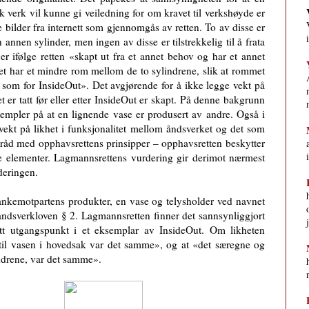
 verk vil kunne gi veiledning for om kravet til verkshøyde er
bilder fra internett som gjennomgås av retten. To av disse er
 annen sylinder, men ingen av disse er tilstrekkelig til å frata
 er ifølge retten «skapt ut fra et annet behov og har et annet
 har et mindre rom mellom de to sylindrene, slik at rommet
n som for InsideOut». Det avgjørende for å ikke legge vekt på
det er tatt før eller etter InsideOut er skapt. På denne bakgrunn
sempler på at en lignende vase er produsert av andre. Også i
vekt på likhet i funksjonalitet mellom åndsverket og det som
t i tråd med opphavsrettens prinsipper – opphavsretten beskytter
le elementer. Lagmannsrettens vurdering gir derimot nærmest
rderingen.
m ankemotpartens produkter, en vase og telysholder ved navnet
 åndsverkloven § 2. Lagmannsretten finner det sannsynliggjort
att utgangspunkt i et eksemplar av InsideOut. Om likheten
 til vasen i hovedsak var det samme», og at «det særegne og
ndrene, var det samme».