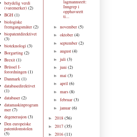
lagmannsrett:
betydelig verdi
Inngrep i
(varemerker)
(2)
opphavsrett
BGH
(1)
ti...
biologiske
november
(5)
fremgangsmåter
(2)
►
biopatentdirektivet
oktober
(4)
►
(3)
september
(2)
►
bioteknologi
(3)
august
(4)
►
Borgarting
(2)
juli
(3)
►
Brexit
(1)
Brüssel I-
juni
(2)
►
forordningen
(1)
mai
(3)
►
Danmark
(1)
april
(6)
►
databasedirektivet
(1)
mars
(8)
►
databaser
(2)
februar
(3)
►
datamaskinprogram
januar
(6)
►
mer
(7)
degenerasjon
(3)
2018
(56)
►
Den europeiske
2017
(35)
►
patentdomstolen
(5)
2016
(11)
►