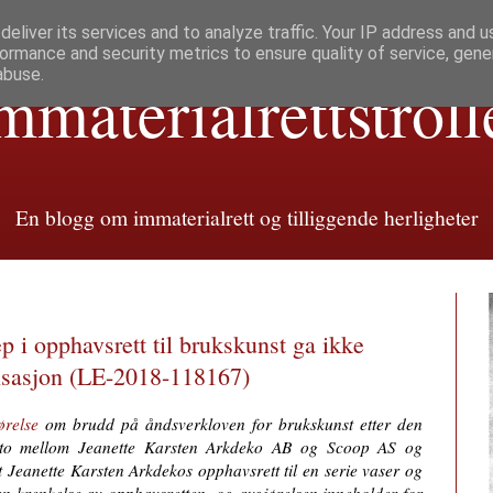
eliver its services and to analyze traffic. Your IP address and 
ormance and security metrics to ensure quality of service, gen
abuse.
mmaterialretts­troll
En blogg om immaterialrett og tilliggende herligheter
p i opphavsrett til brukskunst ga ikke
nsasjon (LE-2018-118167)
ørelse
om brudd på åndsverkloven for brukskunst etter den
n sto mellom Jeanette Karsten Arkdeko AB og Scoop AS og
 Jeanette Karsten Arkdekos opphavsrett til en serie vaser og