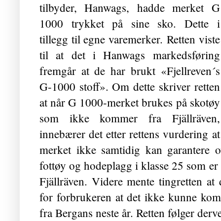
tilbyder, Hanwags, hadde merket G
1000 trykket på sine sko. Dette i
tillegg til egne varemerker.
Retten viste
til at det i Hanwags markedsføring
fremgår at de har brukt «Fjellreven´s
G-1000 stoff». Om dette skriver retten
at når G 1000-merket brukes på skotøy
som ikke kommer fra Fjällräven,
innebærer det etter rettens vurdering at
merket ikke samtidig kan garantere ov
fottøy og hodeplagg i klasse 25 som 
Fjällräven. Videre mente tingretten at
for forbrukeren at det ikke kunne ko
fra Bergans neste år. Retten følger de