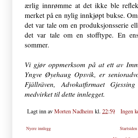
ærlig innrømme at det ikke ble refle
merket på en nylig innkjøpt bukse. Om 
det var tale om en produksjonsserie el
det var tale om en stofftype. En ens
sommer.
Vi gjør oppmerksom på at ett av Immat
Yngve Øyehaug Opsvik, er senioradvok
Fjällräven, Advokatfirmaet Gjess
medvirket til dette innlegget.
Lagt inn av
Morten Nadheim
kl.
22:59
Ingen 
Nyere innlegg
Startsiden