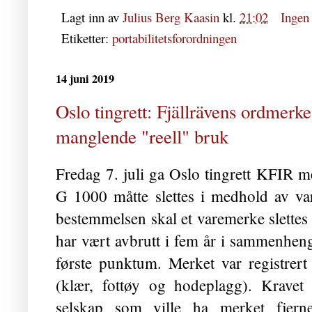
Lagt inn av
Julius Berg Kaasin
kl.
21:02
Ingen
Etiketter:
portabilitetsforordningen
14 juni 2019
Oslo tingrett: Fjällrävens ordmerk
manglende "reell" bruk
Fredag 7. juli ga Oslo tingrett KFIR m
G 1000 måtte slettes i medhold av va
bestemmelsen skal et varemerke slettes
har vært avbrutt i fem år i sammenheng
første punktum. Merket var registrert
(klær, fottøy og hodeplagg). Kravet 
selskap som ville ha merket fjerne