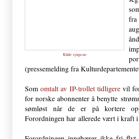
som
fra
au
ån
im
Kilde:
synge.no
por
(pressemelding fra Kulturdepartementet
Som
omtalt av IP-trollet tidligere
vil fo
for norske abonnenter å benytte
strøm
sømløst når de er på kortere op
Forordningen har allerede vært i kraft i
Forordningen innebærer ikke fri flyt a