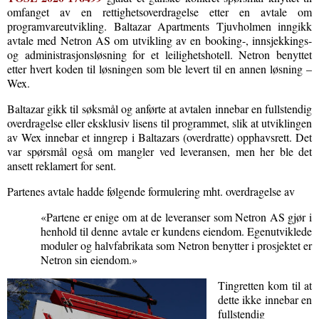
omfanget av en rettighetsoverdragelse etter en avtale om
programvareutvikling. Baltazar Apartments Tjuvholmen inngikk
avtale med Netron AS om utvikling av en booking-, innsjekkings-
og administrasjonsløsning for et leilighetshotell. Netron benyttet
etter hvert koden til løsningen som ble levert til en annen løsning –
Wex.
Baltazar gikk til søksmål og anførte at avtalen innebar en fullstendig
overdragelse eller eksklusiv lisens til programmet, slik at utviklingen
av Wex innebar et inngrep i Baltazars (overdratte) opphavsrett. Det
var spørsmål også om mangler ved leveransen, men her ble det
ansett reklamert for sent.
Partenes avtale hadde følgende formulering mht. overdragelse av
«Partene er enige om at de leveranser som Netron AS gjør i
henhold til denne avtale er kundens eiendom. Egenutviklede
moduler og halvfabrikata som Netron benytter i prosjektet er
Netron sin eiendom.»
Tingretten kom til at
dette ikke innebar en
fullstendig