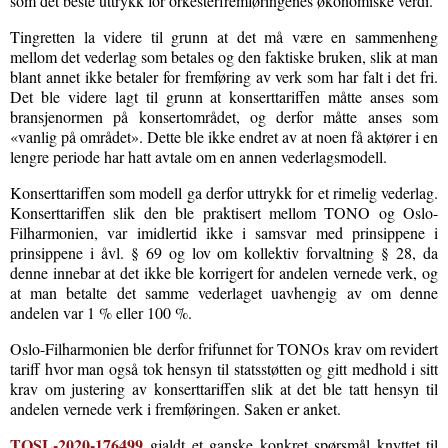
som det beste uttrykk for orkesterfremføringenes økonomiske verdi.
Tingretten la videre til grunn at det må være en sammenheng
mellom det vederlag som betales og den faktiske bruken, slik at man
blant annet ikke betaler for fremføring av verk som har falt i det fri.
Det ble videre lagt til grunn at konserttariffen måtte anses som
bransjenormen på konsertområdet, og derfor måtte anses som
«vanlig på området». Dette ble ikke endret av at noen få aktører i en
lengre periode har hatt avtale om en annen vederlagsmodell.
Konserttariffen som modell ga derfor uttrykk for et rimelig vederlag.
Konserttariffen slik den ble praktisert mellom TONO og Oslo-
Filharmonien, var imidlertid ikke i samsvar med prinsippene i
prinsippene i åvl. § 69 og lov om kollektiv forvaltning § 28, da
denne innebar at det ikke ble korrigert for andelen vernede verk, og
at man betalte det samme vederlaget uavhengig av om denne
andelen var 1 % eller 100 %.
Oslo-Filharmonien ble derfor frifunnet for TONOs krav om revidert
tariff hvor man også tok hensyn til statsstøtten og gitt medhold i sitt
krav om justering av konserttariffen slik at det ble tatt hensyn til
andelen vernede verk i fremføringen. Saken er anket.
TOSL-2020-176499
gjaldt et ganske konkret spørsmål knyttet til