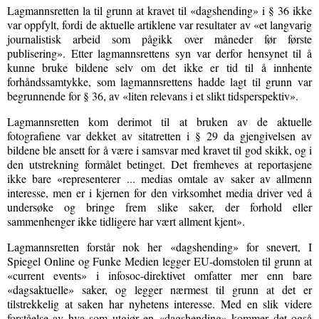
Lagmannsretten la til grunn at kravet til «dagshending» i § 36 ikke
var oppfylt, fordi de aktuelle artiklene var resultater av «et langvarig
journalistisk arbeid som pågikk over måneder før første
publisering». Etter lagmannsrettens syn var derfor hensynet til å
kunne bruke bildene selv om det ikke er tid til å innhente
forhåndssamtykke, som lagmannsrettens hadde lagt til grunn var
begrunnende for § 36, av «liten relevans i et slikt tidsperspektiv».
Lagmannsretten kom derimot til at bruken av de aktuelle
fotografiene var dekket av sitatretten i § 29 da gjengivelsen av
bildene ble ansett for å være i samsvar med kravet til god skikk, og i
den utstrekning formålet betinget. Det fremheves at reportasjene
ikke bare «representerer ... medias omtale av saker av allmenn
interesse, men er i kjernen for den virksomhet media driver ved å
undersøke og bringe frem slike saker, der forhold eller
sammenhenger ikke tidligere har vært allment kjent».
Lagmannsretten forstår nok her «dagshending» for snevert, I
Spiegel Online og Funke Medien legger EU-domstolen til grunn at
«current events» i infosoc-direktivet omfatter mer enn bare
«dagsaktuelle» saker, og legger nærmest til grunn at det er
tilstrekkelig at saken har nyhetens interesse. Med en slik videre
forståelse av hva som utgjør en «dagshending» kommer det også