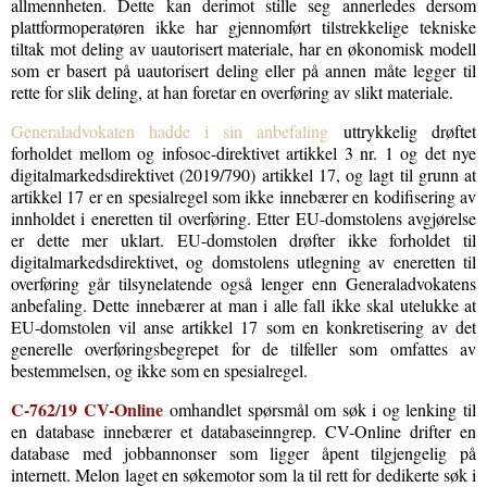
allmennheten. Dette kan derimot stille seg annerledes dersom
plattformoperatøren ikke har gjennomført tilstrekkelige tekniske
tiltak mot deling av uautorisert materiale, har en økonomisk modell
som er basert på uautorisert deling eller på annen måte legger til
rette for slik deling, at han foretar en overføring av slikt materiale.
Generaladvokaten hadde i sin anbefaling
uttrykkelig drøftet
forholdet mellom og infosoc-direktivet artikkel 3 nr. 1 og det nye
digitalmarkedsdirektivet (2019/790) artikkel 17, og lagt til grunn at
artikkel 17 er en spesialregel som ikke innebærer en kodifisering av
innholdet i eneretten til overføring. Etter EU-domstolens avgjørelse
er dette mer uklart. EU-domstolen drøfter ikke forholdet til
digitalmarkedsdirektivet, og domstolens utlegning av eneretten til
overføring går tilsynelatende også lenger enn Generaladvokatens
anbefaling. Dette innebærer at man i alle fall ikke skal utelukke at
EU-domstolen vil anse artikkel 17 som en konkretisering av det
generelle overføringsbegrepet for de tilfeller som omfattes av
bestemmelsen, og ikke som en spesialregel.
C
‑
762/19 CV-Online
omhandlet spørsmål om søk i og lenking til
en database innebærer et databaseinngrep. CV-Online drifter en
database med jobbannonser som ligger åpent tilgjengelig på
internett. Melon laget en søkemotor som la til rett for dedikerte søk i