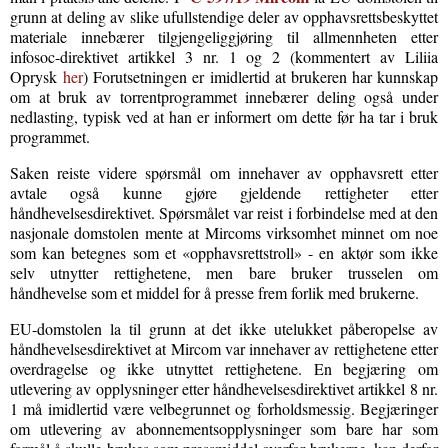
grunn at deling av slike ufullstendige deler av opphavsrettsbeskyttet
materiale innebærer tilgjengeliggjøring til allmennheten etter
infosoc-direktivet artikkel 3 nr. 1 og 2 (kommentert av Liliia
Oprysk
her
) Forutsetningen er imidlertid at brukeren har kunnskap
om at bruk av torrentprogrammet innebærer deling også under
nedlasting, typisk ved at han er informert om dette før ha tar i bruk
programmet.
Saken reiste videre spørsmål om innehaver av opphavsrett etter
avtale også kunne gjøre gjeldende rettigheter etter
håndhevelsesdirektivet. Spørsmålet var reist i forbindelse med at den
nasjonale domstolen mente at Mircoms virksomhet minnet om noe
som kan betegnes som et «opphavsrettstroll» - en aktør som ikke
selv utnytter rettighetene, men bare bruker trusselen om
håndhevelse som et middel for å presse frem forlik med brukerne.
EU-domstolen la til grunn at det ikke utelukket påberopelse av
håndhevelsesdirektivet at Mircom var innehaver av rettighetene etter
overdragelse og ikke utnyttet rettighetene. En begjæring om
utlevering av opplysninger etter håndhevelsesdirektivet artikkel 8 nr.
1 må imidlertid være velbegrunnet og forholdsmessig. Begjæringer
om utlevering av abonnementsopplysninger som bare har som