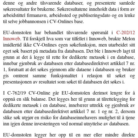
denne og andre tilsvarende databaser, og presenterte samlede
søkeresultater for brukerne. Søkeresultatene inneholdt data i form av
arbeidstittel firmanavn, arbeidssted og publiseringsdato og en lenke
til selve jobbannonsen i CV-Onlines base.
EU-domstolen har behandlet tilsvarende spørsmål i
C
‑
202/12
Innoweb
. Til forskjell hva som var tilfellet i Innoweb, brukte Melon
imidlertid ikke CV-Onlines egen søkefunksjon, men utarbeidet sitt
eget søk basert på metadata fra databasen. Det ble i Innoweb lagt til
grunn at det å legge til rette for dedikerte metasøk i en database,
innebar gjenbruk av databasen etter databasedirektivet artikkel 7 nr.
1, forutsatt at det søkes gjennom alle dataene i databasen og bruker
gis omtrent samme funksjonalitet i relasjon til søket og
presentasjonen av resultatet som søket til databasen det søkes i.
I C
‑
762/19 CV-Online går EU-domstolen derimot lengre for å
oppnå en slik balanse. Det legges her til grunn at tilrettelegging for
dedikerte metasøk i en database, innebærer uttrekk og gjenbruk av
databasen etter databasedirektivet artikkel 7 nr. 1 og nr. 2, dersom
slike søk utgjør en risiko for databaseinnehavers mulighet til å tjene
inn igjen denne investeringen ved normal utnyttelse av databasen.
EU-domstolen legger her opp til en mer eller mindre direkte