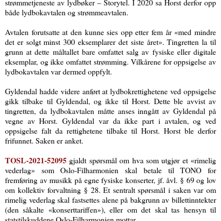
strømmetjeneste av lydbøker – Storytel. I 2020 sa Horst derfor opp
både lydbokavtalen og strømmeavtalen.
Avtalen forutsatte at den kunne sies opp etter fem år «med mindre
det er solgt minst 300 eksemplarer det siste året». Tingretten la til
grunn at dette måltallet bare omfattet salg av fysiske eller digitale
eksemplar, og ikke omfattet strømming. Vilkårene for oppsigelse av
lydbokavtalen var dermed oppfylt.
Gyldendal hadde videre anført at lydbokrettighetene ved oppsigelse
gikk tilbake til Gyldendal, og ikke til Horst. Dette ble avvist av
tingretten, da lydbokavtalen måtte anses inngått av Gyldendal på
vegne av Horst. Gyldendal var da ikke part i avtalen, og ved
oppsigelse falt da rettighetene tilbake til Horst. Horst ble derfor
frifunnet. Saken er anket.
TOSL-2021-52095
gjaldt spørsmål om hva som utgjør et «rimelig
vederlag» som Oslo-Filharmonien skal betale til TONO for
fremføring av musikk på egne fysiske konserter, jf. åvl. § 69 og lov
om kollektiv forvaltning § 28. Et sentralt spørsmål i saken var om
rimelig vederlag skal fastsettes alene på bakgrunn av billettinntekter
(den såkalte «konserttariffen»), eller om det skal tas hensyn til
statstilskuddene Oslo-Filharmonien mottar.