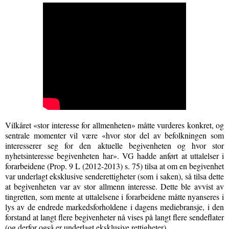
Vilkåret «stor interesse for allmenheten» måtte vurderes konkret, og
sentrale momenter vil være «hvor stor del av befolkningen som
interesserer seg for den aktuelle begivenheten og hvor stor
nyhetsinteresse begivenheten har». VG hadde anført at uttalelser i
forarbeidene (Prop. 9 L (2012-2013) s. 75) tilsa at om en begivenhet
var underlagt eksklusive senderettigheter (som i saken), så tilsa dette
at begivenheten var av stor allmenn interesse. Dette ble avvist av
tingretten, som mente at uttalelsene i forarbeidene måtte nyanseres i
lys av de endrede markedsforholdene i dagens mediebransje, i den
forstand at langt flere begivenheter nå vises på langt flere sendeflater
(og derfor også er underlagt eksklusive rettigheter).