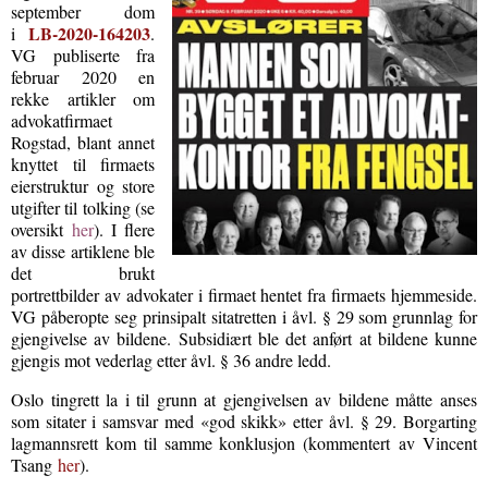
september dom
LB-2020-164203
i
.
VG publiserte fra
februar 2020 en
rekke artikler om
advokatfirmaet
Rogstad, blant annet
knyttet til firmaets
eierstruktur og store
utgifter til tolking (se
oversikt
her
). I flere
av disse artiklene ble
det brukt
portrettbilder av advokater i firmaet hentet fra firmaets hjemmeside.
VG påberopte seg prinsipalt sitatretten i åvl. § 29 som grunnlag for
gjengivelse av bildene. Subsidiært ble det anført at bildene kunne
gjengis mot vederlag etter åvl. § 36 andre ledd.
Oslo tingrett la i til grunn at gjengivelsen av bildene måtte anses
som sitater i samsvar med «god skikk» etter åvl. § 29. Borgarting
lagmannsrett kom til samme konklusjon (
kommentert av Vincent
Tsang
her
).