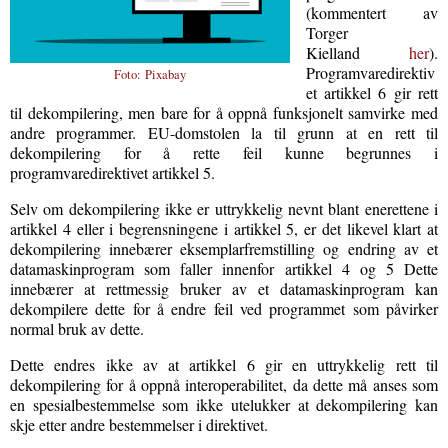
(kommentert av
Torger
Kielland
her
).
Programvaredirektiv
Foto:
Pixabay
et artikkel 6 gir rett
til dekompilering, men bare for å oppnå funksjonelt samvirke med
andre programmer. EU-domstolen la til grunn at en rett til
dekompilering for å rette feil kunne begrunnes i
programvaredirektivet artikkel 5.
Selv om dekompilering ikke er uttrykkelig nevnt blant enerettene i
artikkel 4 eller i begrensningene i artikkel 5, er det likevel klart at
dekompilering innebærer eksemplarfremstilling og endring av et
datamaskinprogram som faller innenfor artikkel 4 og 5 Dette
innebærer at rettmessig bruker av et datamaskinprogram kan
dekompilere dette for å endre feil ved programmet som påvirker
normal bruk av dette.
Dette endres ikke av at artikkel 6 gir en uttrykkelig rett til
dekompilering for å oppnå interoperabilitet, da dette må anses som
en spesialbestemmelse som ikke utelukker at dekompilering kan
skje etter andre bestemmelser i direktivet.