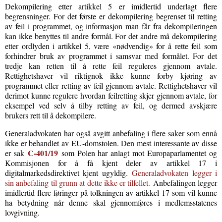
Dekompilering etter artikkel 5 er imidlertid underlagt flere
begrensninger. For det første er dekompilering begrenset til retting
av feil i programmet, og informasjon man får fra dekompileringen
kan ikke benyttes til andre formål. For det andre må dekompilering
etter ordlyden i artikkel 5, være «nødvendig» for å rette feil som
forhindrer bruk av programmet i samsvar med formålet. For det
tredje kan retten til å rette feil reguleres gjennom avtale.
Rettighetshaver vil riktignok ikke kunne forby kjøring av
programmet eller retting av feil gjennom avtale. Rettighetshaver vil
derimot kunne regulere hvordan feilretting skjer gjennom avtale, for
eksempel ved selv å tilby retting av feil, og dermed avskjære
brukers rett til å dekompilere.
Generaladvokaten har også avgitt anbefaling i flere saker som ennå
ikke er behandlet av EU-domstolen. Den mest interessante av disse
C-401/19
er sak
som Polen har anlagt mot Europaparlamentet og
Kommisjonen for å få kjent deler av artikkel 17 i
digitalmarkedsdirektivet kjent ugyldig.
Generaladvokaten legger i
sin anbefaling til grunn at dette ikke er tilfellet.
Anbefalingen legger
imidlertid flere føringer på tolkningen av artikkel 17 som vil kunne
ha betydning når denne skal gjennomføres i medlemsstatenes
lovgivning.