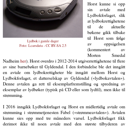
Horst kunne si opp
sin avtale med
Lydbokforlaget, slik
at lydbokrettighetene
til de aktuelle
bøkene gikk tilbake
til Horst som følge
Lydbok i gamle dager
av oppsigelsen
Foto:
Lcarsdata - CC BY-SA 2.5
(kommentert av
Morten Smedal
Nadheim
her
). Horst overdro i 2012-2014 utgiverrettighetene til flere
av sine barnebøker til Gyldendal. I den forbindelse ble det inngått
en avtale om lydbokrettigheter ble inngått mellom Horst og
Lydbokforlaget, et datterselskap av Gyldendal («lydbokavtalen»).
Denne avtalen ga rett til eksemplarfremstilling og spredning av
eksemplar av lydbøker (typisk på CD eller som lydfil), men ikke til
strømming.
I 2016 inngikk Lydbokforlaget og Horst en midlertidig avtale om
strømming i strømmetjenesten Fabel («strømmeavtalen»). Avtalen
kunne sies opp med tre måneders varsel. Lydbokforlaget fikk
derimot ikke til noen avtale med den største tilbyderen av