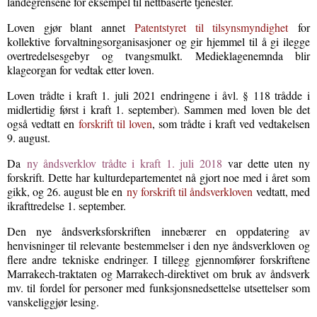
landegrensene for eksempel til nettbaserte tjenester.
Loven gjør blant annet
Patentstyret til tilsynsmyndighet
for
kollektive forvaltningsorganisasjoner og gir hjemmel til å gi ilegge
overtredelsesgebyr og tvangsmulkt. Medieklagenemnda blir
klageorgan for vedtak etter loven.
Loven trådte i kraft 1. juli 2021 endringene i åvl. § 118 trådde i
midlertidig først i kraft 1. september). Sammen med loven ble det
også vedtatt en
forskrift til loven
,
som trådte i kraft ved vedtakelsen
9. august.
Da
ny åndsverklov trådte i kraft 1. juli 2018
var dette uten ny
forskrift. Dette har kulturdepartementet nå gjort noe med i året som
gikk, og 26. august ble en
ny forskrift til åndsverkloven
vedtatt, med
ikrafttredelse 1. september.
Den nye åndsverksforskriften innebærer en oppdatering av
henvisninger til relevante bestemmelser i den nye åndsverkloven og
flere andre tekniske endringer. I tillegg gjennomfører forskriftene
Marrakech-traktaten og Marrakech-direktivet om bruk av åndsverk
mv. til fordel for personer med funksjonsnedsettelse utsettelser som
vanskeliggjør lesing.