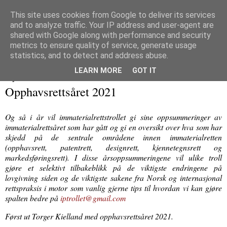
This site uses cookies from Google to deliver its services
and to analyze traffic. Your IP address and user-agent are
Immaterialretts­trollet
shared with Google along with performance and security
metrics to ensure quality of service, generate usage
En blogg om immaterialrett og tilliggende herligheter
statistics, and to detect and address abuse.
LEARN MORE
GOT IT
11 januar 2022
Opphavsrettsåret 2021
Og så i år vil immaterialrettstrollet gi sine oppsummeringer av
immaterialrettsåret som har gått og gi en oversikt over hva som har
skjedd på de sentrale områdene innen immaterialretten
(opphavsrett, patentrett, designrett, kjennetegnsrett og
markedsføringsrett). I disse årsoppsummeringene vil ulike troll
gjøre et selektivt tilbakeblikk på de viktigste endringene på
lovgivning siden og de viktigste sakene fra Norsk og internasjonal
rettspraksis i motor som vanlig gjerne tips til hvordan vi kan gjøre
spalten bedre på
iptrollet@gmail.com
Først ut Torger Kielland med opphavsrettsåret 2021.