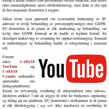
formål å skulle brukes som pressmiddel overfor brukerne, kan derfor
etter omstendighetene anses uforholdsmessig, men dette er det opp
til den nasjonale domstolen å avgjøre.
Saken reiste også spørsmål om systematisk innhenting av IP-
adresser er lovlig behandling av personopplysninger etter GDPR.
EU-domstolen la til grunn at slik innhenting og behandling var
lovlig etter GDPR forutsatt at de hadde et legitimt formål, for
eksempel innkreving av erstatning for opphavsrettsinngrep, forutsatt
at innhentingen og behandling hadde et rettsgrunnlag i nasjonal
rett.
Forente
C‑682/18
saker
YouTube og
C‑683/18
Cyando
omhandler
spørsmålet om
delingsplattformer
foretar en selvstendig overføring til allmennheten etter infosoc-
direktivet artikkel 3 når de legger til rette for brukernes opplasting
og deling på sin plattform. EU-domstolen i storkammer la til grunn
at slik tilrettelegging
i seg selv
ikke innebærer en overføring til