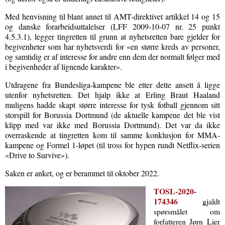
Med henvisning til blant annet til AMT-direktivet artikkel 14 og 15
og danske forarbeidsuttalelser (LFF 2009-10-07 nr. 25 punkt
4.5.3.1), legger tingretten til grunn at nyhetsretten bare gjelder for
begivenheter som har nyhetsverdi for «en større kreds av personer,
og samtidig er af interesse for andre enn dem der normalt følger med
i begivenheder af lignende karakter».
Utdragene fra Bundesliga-kampene ble etter dette ansett å ligge
utenfor nyhetsretten. Det hjalp ikke at Erling Braut Haaland
muligens hadde skapt større interesse for tysk fotball gjennom sitt
storspill for Borussia Dortmund (de aktuelle kampene det ble vist
klipp med var ikke med Borussia Dortmund). Det var da ikke
overraskende at tingretten kom til samme konklusjon for MMA-
kampene og Formel 1-løpet (til tross for hypen rundt Netflix-serien
«Drive to Survive»).
Saken er anket, og er berammet til oktober 2022.
TOSL-2020-
174346
gjaldt
spørsmålet om
forfatteren Jørn Lier