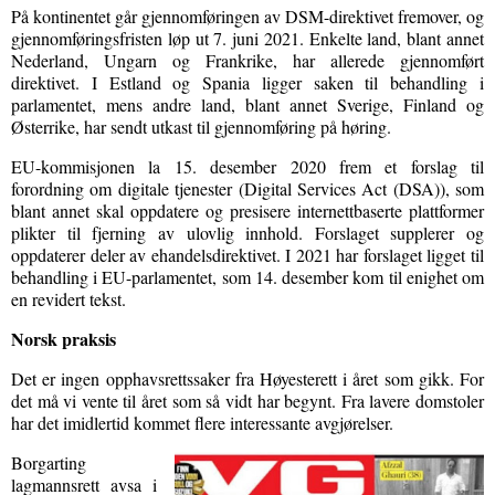
På kontinentet går gjennomføringen av DSM-direktivet fremover, og
gjennomføringsfristen løp ut 7. juni 2021. Enkelte land, blant annet
Nederland, Ungarn og Frankrike, har allerede gjennomført
direktivet. I Estland og Spania ligger saken til behandling i
parlamentet, mens andre land, blant annet Sverige, Finland og
Østerrike, har sendt utkast til gjennomføring på høring.
EU-kommisjonen la 15. desember 2020 frem et forslag til
forordning om digitale tjenester (Digital Services Act (DSA)), som
blant annet skal oppdatere og presisere internettbaserte plattformer
plikter til fjerning av ulovlig innhold. Forslaget supplerer og
oppdaterer deler av ehandelsdirektivet. I 2021 har forslaget ligget til
behandling i EU-parlamentet, som 14. desember kom til enighet om
en revidert tekst.
Norsk praksis
Det er ingen opphavsrettssaker fra Høyesterett i året som gikk. For
det må vi vente til året som så vidt har begynt. Fra lavere domstoler
har det imidlertid kommet flere interessante avgjørelser.
Borgarting
lagmannsrett avsa i