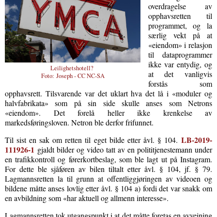
overdragelse av
opphavsretten til
programmet, og la
særlig vekt på at
«eiendom» i relasjon
til dataprogrammer
ikke var entydig, og
Leilighetshotell?
at det vanligvis
Foto:
Joseph - CC NC-SA
forstås som
opphavsrett. Tilsvarende var det uklart hva det lå i «moduler og
halvfabrikata» som på sin side skulle anses som Netrons
«eiendom». Det forelå heller ikke krenkelse av
markedsføringsloven. Netron ble derfor frifunnet.
LB-2019-
Til sist en sak om retten til eget bilde etter åvl. § 104.
111926-1
gjaldt bilder og video tatt av en polititjenestemann under
en trafikkontroll og førerkortbeslag, som ble lagt ut på Instagram.
For dette ble sjåføren av bilen tiltalt etter åvl. § 104, jf. § 79.
Lagmannsretten la til grunn at offentliggjøringen av videoen og
bildene måtte anses lovlig etter åvl. § 104 a) fordi det var snakk om
en avbildning som «har aktuell og allmenn interesse».
Lagmannsretten tok utgangspunkt i at det måtte foretas en avveining