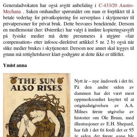
Generaladvokaten har også avgitt anbefaling i
C-433/20 Austro-
Mechana
. Saken omhandler spørsmålet om man er forpliktet til å
betale vederlag for privatkopiering for serverplass i skytjenester til
privatpersoner for privat bruk. Dette besvares benektende. Dersom
en medlemsstat (her: Østerrike) har valgt å innføre kopieringsavgift
på fysiske medier må dette presumeres å utgjøre «fair
compensation» etter infosoc-direktivet artikkel 5 nr. 2 b) også når
slike medier brukes i skytjenester. Dersom noe annet skal legges til
grunn må rettighetshaver klart godtgjøre at dette ikke er tilfellet.
Ymist anna
Nytt år ­– nye åndsverk i det fri.
På den andre siden av
dammen har det vært mest
oppmerksomhet knyttet til at
originalutgivelsen av A.A.
Milnes første utgivelse av
historier om Ole Brum, med
illustrasjoner av E.H. Shepard,
har falt i det fri fordi det er 95
år siden det første gang ble