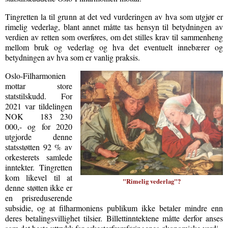
Tingretten la til grunn at det ved vurderingen av hva som utgjør er
rimelig vederlag, blant annet måtte tas hensyn til betydningen av
verdien av retten som overføres, om det stilles krav til sammenheng
mellom bruk og vederlag og hva det eventuelt innebærer og
betydningen av hva som er vanlig praksis.
Oslo-Filharmonien
mottar store
statstilskudd. For
2021 var tildelingen
NOK 183 230
000,- og for 2020
utgjorde denne
statsstøtten 92 % av
orkesterets samlede
inntekter. Tingretten
kom likevel til at
"Rimelig vederlag"?
denne støtten ikke er
en prisreduserende
subsidie, og at filharmoniens publikum ikke betaler mindre enn
deres betalingsvillighet tilsier. Billettinntektene måtte derfor anses