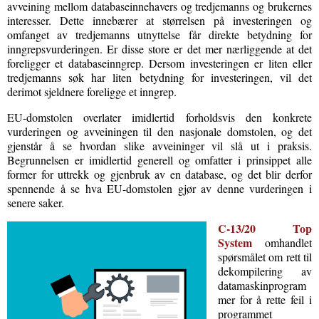
avveining mellom databaseinnehavers og tredjemanns og brukernes
interesser. Dette innebærer at størrelsen på investeringen og
omfanget av tredjemanns utnyttelse får direkte betydning for
inngrepsvurderingen. Er disse store er det mer nærliggende at det
foreligger et databaseinngrep. Dersom investeringen er liten eller
tredjemanns søk har liten betydning for investeringen, vil det
derimot sjeldnere foreligge et inngrep.
EU-domstolen overlater imidlertid forholdsvis den konkrete
vurderingen og avveiningen til den nasjonale domstolen, og det
gjenstår å se hvordan slike avveininger vil slå ut i praksis.
Begrunnelsen er imidlertid generell og omfatter i prinsippet alle
former for uttrekk og gjenbruk av en database, og det blir derfor
spennende å se hva EU-domstolen gjør av denne vurderingen i
senere saker.
C-13/20 Top
System
omhandlet
spørsmålet om rett til
dekompilering av
datamaskinprogram
mer for å rette feil i
programmet