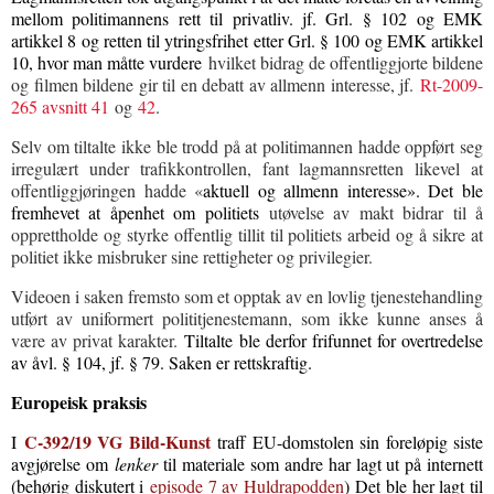
mellom politimannens rett til privatliv. jf. Grl. § 102 og EMK
artikkel 8 og retten til ytringsfrihet etter Grl. § 100 og EMK artikkel
10, hvor man måtte vurdere
hvilket bidrag de offentliggjorte bildene
og filmen bildene gir til en debatt av allmenn interesse, jf.
Rt-2009-
265 avsnitt 41
og
42
.
Selv om tiltalte ikke ble trodd på at politimannen hadde oppført seg
irregulært under trafikkontrollen, fant lagmannsretten likevel at
offentliggjøringen hadde «
aktuell og allmenn interesse». Det ble
fremhevet at åpenhet om politiets
utøvelse av makt bidrar til å
opprettholde og styrke offentlig tillit til politiets arbeid og å sikre at
politiet ikke misbruker sine rettigheter og privilegier.
Videoen i saken fremsto som et opptak av en lovlig tjenestehandling
utført av uniformert polititjenestemann, som ikke kunne anses å
være av privat karakter.
Tiltalte ble derfor frifunnet for overtredelse
av åvl. § 104, jf. § 79. Saken er rettskraftig.
Europeisk praksis
C-392/19 VG Bild-Kunst
I
traff EU-domstolen sin foreløpig siste
avgjørelse om
lenker
til materiale som andre har lagt ut på internett
(behørig diskutert i
episode 7 av Huldrapodden
)
Det ble her lagt til