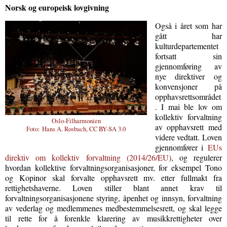
Norsk og europeisk lovgivning
Også i året som har
gått har
kulturdepartementet
fortsatt sin
gjennomføring av
nye direktiver og
konvensjoner på
opphavsrettsområdet
. I mai ble lov om
kollektiv forvaltning
Oslo-Filharmonien
av opphavsrett med
Foto:
Hans A. Rosbach, CC BY-SA 3.0
videre vedtatt. Loven
gjennomfører i
EUs
direktiv om kollektiv forvaltning (2014/26/EU)
, og regulerer
hvordan kollektive forvaltningsorganisasjoner, for eksempel Tono
og Kopinor skal forvalte opphavsrett mv. etter fullmakt fra
rettighetshaverne. Loven stiller blant annet krav til
forvaltningsorganisasjonene styring, åpenhet og innsyn, forvaltning
av vederlag og medlemmenes medbestemmelsesrett, og skal legge
til rette for å forenkle klarering av musikkrettigheter over