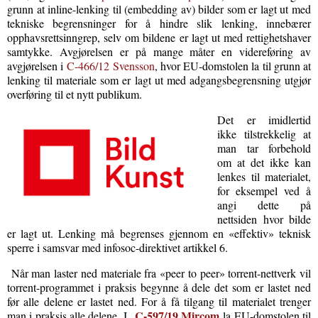
grunn at inline-lenking til (embedding av) bilder som er lagt ut med
tekniske begrensninger for å hindre slik lenking, innebærer
opphavsrettsinngrep, selv om bildene er lagt ut med rettighetshaver
samtykke. Avgjørelsen er på mange måter en videreføring av
avgjørelsen i
C-466/12 Svensson
, hvor EU-domstolen la til grunn at
lenking til materiale som er lagt ut med adgangsbegrensning utgjør
overføring til et nytt publikum.
Det er imidlertid
ikke tilstrekkelig at
man tar forbehold
om at det ikke kan
lenkes til materialet,
for eksempel ved å
angi dette på
nettsiden hvor bilde
er lagt ut. Lenking må begrenses gjennom en «effektiv» teknisk
sperre i samsvar med infosoc-direktivet artikkel 6.
Når man laster ned materiale fra «peer to peer» torrent-nettverk vil
torrent-programmet i praksis begynne å dele det som er lastet ned
før alle delene er lastet ned. For å få tilgang til materialet trenger
C-597/19 Mircom
man i praksis alle delene. I
la EU-domstolen til