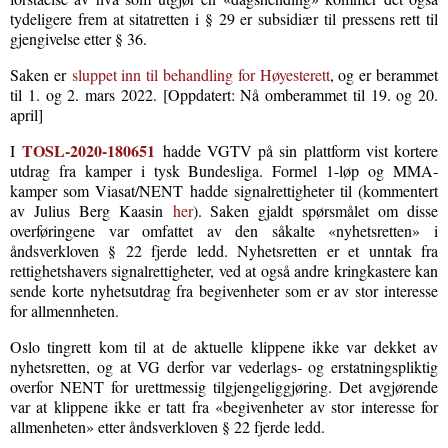
tydeligere frem at sitatretten i § 29 er subsidiær til pressens rett til
gjengivelse etter § 36.
Saken er
sluppet inn til behandling for Høyesterett
, og er berammet
til 1. og 2. mars 2022. [Oppdatert: Nå omberammet til 19. og 20.
april]
TOSL-2020-180651
I
hadde VGTV på sin plattform vist kortere
utdrag fra kamper i tysk Bundesliga. Formel 1-løp og MMA-
kamper som Viasat/NENT hadde signalrettigheter til (kommentert
av Julius Berg Kaasin
her
). Saken gjaldt spørsmålet om disse
overføringene var omfattet av den såkalte «nyhetsretten» i
åndsverkloven § 22 fjerde ledd. Nyhetsretten er et unntak fra
rettighetshavers signalrettigheter, ved at også andre kringkastere kan
sende korte nyhetsutdrag fra begivenheter som er av stor interesse
for allmennheten.
Oslo tingrett kom til at de aktuelle klippene ikke var dekket av
nyhetsretten, og at VG derfor var vederlags- og erstatningspliktig
overfor NENT for urettmessig tilgjengeliggjøring. Det avgjørende
var at klippene ikke er tatt fra «begivenheter av stor interesse for
allmenheten» etter åndsverkloven § 22 fjerde ledd.