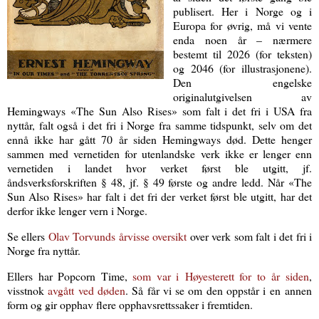
publisert. Her i Norge og i
Europa for øvrig, må vi vente
enda noen år – nærmere
bestemt til 2026 (for teksten)
og 2046 (for illustrasjonene).
Den engelske
originalutgivelsen av
Hemingways «The Sun Also Rises» som falt i det fri i USA fra
nyttår, falt også i det fri i Norge fra samme tidspunkt, selv om det
ennå ikke har gått 70 år siden Hemingways død. Dette henger
sammen med vernetiden for utenlandske verk ikke er lenger enn
vernetiden i landet hvor verket først ble utgitt, jf.
åndsverksforskriften § 48, jf. § 49 første og andre ledd. Når «The
Sun Also Rises» har falt i det fri der verket først ble utgitt, har det
derfor ikke lenger vern i Norge.
Se ellers
Olav Torvunds årvisse oversikt
over verk som falt i det fri i
Norge fra nyttår.
Ellers har Popcorn Time,
som var i Høyesterett for to år siden
,
visstnok
avgått ved døden
. Så får vi se om den oppstår i en annen
form og gir opphav flere opphavsrettssaker i fremtiden
.