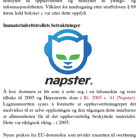
hensynet til opphavsretten og hensynet til ytrings- og
informasjonsfriheten. Vilkåret for inndragning etter straffeloven § 69
første ledd bokstav c var etter dette oppfylt.
Immaterialrettstrollets betraktninger
Å lese dommen er litt som å sette seg i en tidsmaskin og reise
tilbake til 2005 og Høyesteretts dom i
Rt. 2005 s. 41 (Napster)
.
Lagmannsretten synes å forutsette at opphavsrettsinngrepet det
medvirkes til er selve opplastingen og den tilgangen dette innebærer
at allmennheten får til det opphavsrettslig beskyttede materialet.
Dette var riktignok riktig – i 2005.
Nyere praksis fra EU-domstolen som utvider eneretten til overføring