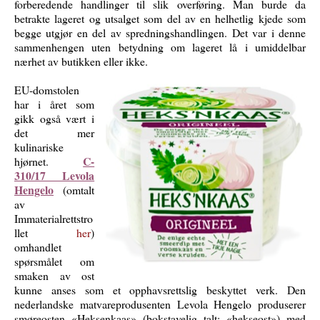
forberedende handlinger til slik overføring. Man burde da
betrakte lageret og utsalget som del av en helhetlig kjede som
begge utgjør en del av spredningshandlingen. Det var i denne
sammenhengen uten betydning om lageret lå i umiddelbar
nærhet av butikken eller ikke.
EU-domstolen
har i året som
gikk også vært i
det mer
kulinariske
C-
hjørnet.
310/17 Levola
Hengelo
(omtalt
av
Immaterialrettstro
llet
her
)
omhandlet
spørsmålet om
smaken av ost
kunne anses som et opphavsrettslig beskyttet verk. Den
nederlandske matvareprodusenten Levola Hengelo produserer
smøreosten «Heksenkaas» (bokstavelig talt: «hekseost») med