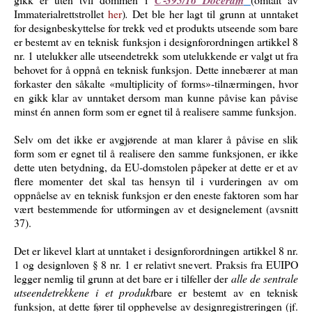
C‑395/16 Doceram
Immaterialrettstrollet
her
)
.
Det ble her lagt til grunn at unntaket
for designbeskyttelse for trekk ved et produkts utseende som bare
er bestemt av en teknisk funksjon i designforordningen artikkel 8
nr. 1 utelukker alle utseendetrekk som utelukkende er valgt ut fra
behovet for å oppnå en teknisk funksjon. Dette innebærer at man
forkaster den såkalte «multiplicity of forms»-tilnærmingen, hvor
en gikk klar av unntaket dersom man kunne påvise kan påvise
minst én annen form som er egnet til å realisere samme funksjon.
Selv om det ikke er avgjørende at man klarer å påvise en slik
form som er egnet til å realisere den samme funksjonen, er ikke
dette uten betydning, da EU-domstolen påpeker at dette er et av
flere momenter det skal tas hensyn til i vurderingen av om
oppnåelse av en teknisk funksjon er den eneste faktoren som har
vært bestemmende for utformingen av et designelement (avsnitt
37).
Det er likevel klart at unntaket i designforordningen artikkel 8 nr.
1 og designloven § 8 nr. 1 er relativt snevert. Praksis fra EUIPO
legger nemlig til grunn at det bare er i tilfeller der
alle de sentrale
utseendetrekkene i et produkt
bare er bestemt av en teknisk
funksjon, at dette fører til opphevelse av designregistreringen (jf.