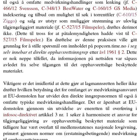
til også å omfatte medvirkningshandlinger som lenking (jf.
C-
466/12 Svensson
,
C-348/13 BestWater
og
C-160/15 GS Media
)
indeksering og tilbud om mulighet til søk i torrentfiler (
C‑610/15
Ziggo
)
og salg av utstyr som muliggjør strømming av ulovlig
tilgjengeliggjort materiale (jf.
C-527/15 Filmspeler
), drøftes derimot
ikke. (Dette til tross for at påtalemyndigheten hadde vist til
C-
527/15 Filmspeler
.) En drøftelse av denne praksisen ville gitt
grunnlag for å stille spørsmål om innholdet på popcorn.time.no
i seg
selv innebar et direkte opphavsrettsinngrep
etter
åvl 1961 § 2.
Dette
er nok neppe tilfellet, da informasjonen på nettsiden var såpass
avledet fra selve tilgangen til det opphavsrettslige beskyttede
materialet.
Viktigere er det imidlertid at dette gjør at lagmannsretten heller ikke
drøfter hvilken betydning det for omfanget av medvirkningsansvaret
at EU-domstolen har utvidet den direkte inngrepsnormen til også å
omfatte typiske medvirkningshandlinger. Det er åpenbart at EU-
domstolen gjennom sin utvidelse av eneretten til overføring i
infosoc-direktivet
artikkel 3 nr. 1 søker å harmonisere et ansvar for
tilgjengeliggjøring av opphavsrettslig beskyttet materiale som
tidligere har vært overlatt til medlemsstatenes nasjonale lovgivning,
primært gjennom normer om (erstatningsbetingende) medvirkning
til opphavsrettsinngrep.