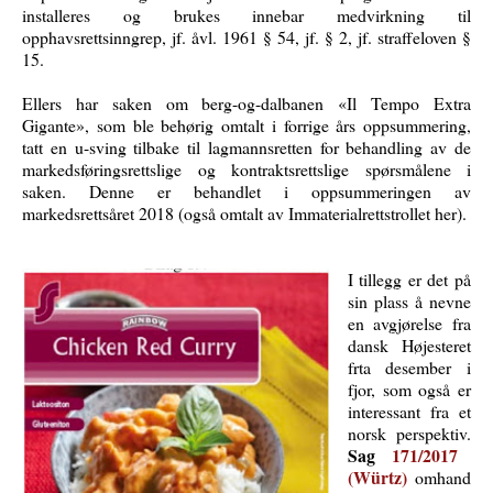
installeres og brukes innebar medvirkning til
opphavsrettsinngrep, jf. åvl. 1961 § 54, jf. § 2, jf. straffeloven §
15.
Ellers har saken om berg-og-dalbanen «Il Tempo Extra
Gigante», som ble behørig omtalt i forrige års oppsummering,
tatt en u-sving tilbake til lagmannsretten for behandling av de
markedsføringsrettslige og kontraktsrettslige spørsmålene i
saken. Denne er behandlet i oppsummeringen av
markedsrettsåret 2018 (også omtalt av Immaterialrettstrollet her).
I tillegg er det på
sin plass å nevne
en avgjørelse fra
dansk Højesteret
frta desember i
fjor, som også er
interessant fra et
norsk perspektiv.
Sag
171/2017
(Würtz)
omhand