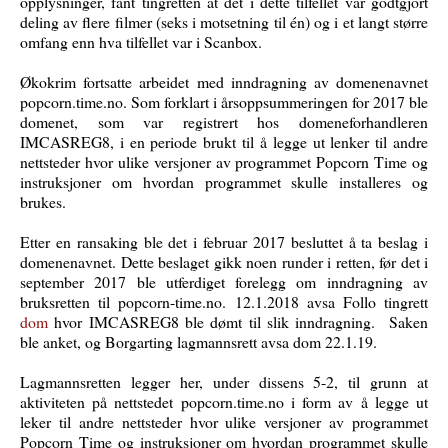
opplysninger, fant tingretten at det i dette tilfellet var godtgjort
deling av flere filmer (seks i motsetning til én) og i et langt større
omfang enn hva tilfellet var i Scanbox.
Økokrim fortsatte arbeidet med inndragning av domenenavnet
popcorn.time.no. Som forklart i årsoppsummeringen for 2017 ble
domenet, som var registrert hos domeneforhandleren
IMCASREG8, i en periode brukt til å legge ut lenker til andre
nettsteder hvor ulike versjoner av programmet Popcorn Time og
instruksjoner om hvordan programmet skulle installeres og
brukes.
Etter en ransaking ble det i februar 2017 besluttet å ta beslag i
domenenavnet. Dette beslaget gikk noen runder i retten, før det i
september 2017 ble utferdiget forelegg om inndragning av
bruksretten til popcorn-time.no. 12.1.2018 avsa Follo tingrett
dom
hvor IMCASREG8 ble dømt til slik inndragning. Saken
ble anket, og Borgarting lagmannsrett avsa dom 22.1.19.
Lagmannsretten legger her, under dissens 5-2, til grunn at
aktiviteten på nettstedet popcorn.time.no i form av å legge ut
leker til andre nettsteder hvor ulike versjoner av programmet
Popcorn Time og instruksjoner om hvordan programmet skulle