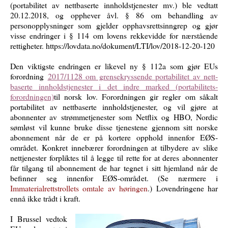
(portabilitet av nettbaserte innholdstjenester mv.) ble vedtatt
20.12.2018, og opphever åvl. § 86 om behandling av
personopplysninger som gjelder opphavsrettsinngrep og gjør
visse endringer i § 114 om lovens rekkevidde for nærstående
rettigheter. https://lovdata.no/dokument/LTI/lov/2018-12-20-120
Den viktigste endringen er likevel ny § 112a som gjør EUs
forordning
2017/1128 om grense­kryssende portabilitet av nett­
baserte innholds­tjenester i det indre marked (portabilitets­
forordningen)
til norsk lov. Forordningen gir regler om såkalt
portabilitet av nettbaserte innholds­tjenester, og vil gjøre at
abonnenter av strømmetjenester som Netflix og HBO, Nordic
sømløst vil kunne bruke disse tjenestene gjennom sitt norske
abonnement når de er på kortere opphold innenfor EØS-
området. Konkret innebærer forordningen at tilbydere av slike
nettjenester forpliktes til å legge til rette for at deres abonnenter
får tilgang til abonnement de har tegnet i sitt hjemland når de
befinner seg innenfor EØS-området. (Se nærmere i
Immaterialrettstrollets omtale av høringen
.) Lovendringene har
ennå ikke trådt i kraft.
I Brussel vedtok