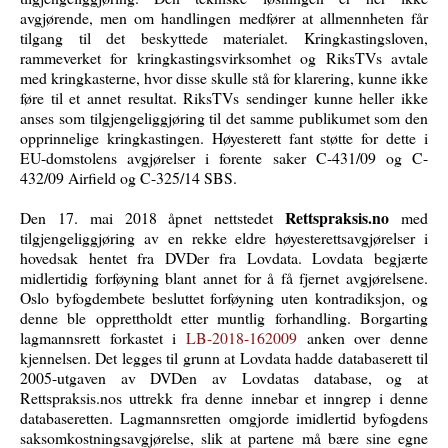
avgjørende, men om handlingen medfører at allmennheten får
tilgang til det beskyttede materialet. Kringkastingsloven,
rammeverket for kringkastingsvirksomhet og RiksTVs avtale
med kringkasterne, hvor disse skulle stå for klarering, kunne ikke
føre til et annet resultat. RiksTVs sendinger kunne heller ikke
anses som tilgjengeliggjøring til det samme publikumet som den
opprinnelige kringkastingen. Høyesterett fant støtte for dette i
EU-domstolens avgjørelser i forente saker C-431/09 og C-
432/09 Airfield og C-325/14 SBS.
Rettspraksis.no
Den 17. mai 2018 åpnet nettstedet
med
tilgjengeliggjøring av en rekke eldre høyesterettsavgjørelser i
hovedsak hentet fra DVDer fra Lovdata. Lovdata begjærte
midlertidig forføyning blant annet for å få fjernet avgjørelsene.
Oslo byfogdembete besluttet forføyning uten kontradiksjon, og
denne ble opprettholdt etter muntlig forhandling. Borgarting
lagmannsrett forkastet i
LB-2018-162009
anken over denne
kjennelsen. Det legges til grunn at Lovdata hadde databaserett til
2005-utgaven av DVDen av Lovdatas database, og at
Rettspraksis.nos uttrekk fra denne innebar et inngrep i denne
databaseretten. Lagmannsretten omgjorde imidlertid byfogdens
saksomkostningsavgjørelse, slik at partene må bære sine egne