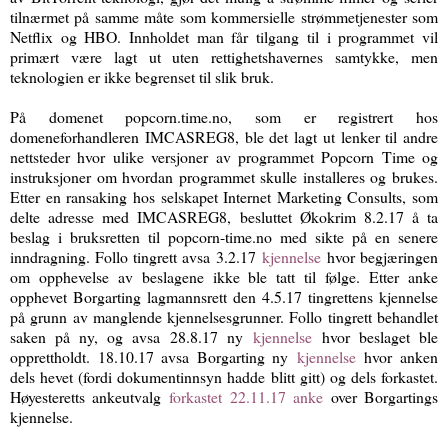
tilnærmet på samme måte som kommersielle strømme­tjenester som
Netflix og HBO. Innholdet man får tilgang til i programmet vil
primært være lagt ut uten rettighetshavernes samtykke, men
teknologien er ikke begrenset til slik bruk.
På domenet popcorn.time.no, som er registrert hos
domeneforhandleren IMCASREG8, ble det lagt ut lenker til andre
nettsteder hvor ulike versjoner av programmet Popcorn Time og
instruksjoner om hvordan programmet skulle installeres og brukes.
Etter en ransaking hos selskapet Internet Marketing Consults, som
delte adresse med IMCASREG8, besluttet Økokrim 8.2.17 å ta
beslag i bruksretten til popcorn-time.no med sikte på en senere
inndragning. Follo tingrett avsa 3.2.17
kjennelse
hvor begjæringen
om opphevelse av beslagene ikke ble tatt til følge. Etter anke
opphevet Borgarting lagmannsrett den 4.5.17 tingrettens kjennelse
på grunn av manglende kjennelsesgrunner. Follo tingrett behandlet
saken på ny, og avsa 28.8.17 ny
kjennelse
hvor beslaget ble
opprettholdt. 18.10.17 avsa Borgarting ny
kjennelse
hvor anken
dels hevet (fordi dokumentinnsyn hadde blitt gitt) og dels forkastet.
Høyesteretts ankeutvalg
forkastet 22.11.17 anke
over Borgartings
kjennelse.