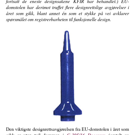
fortsatt de eneste designsakene KFIR har behandlet.) EU-
domstolen har derimot truffet flere designrettslige avgjørelser i
året som gikk, blant annet én som et stykke på vei avklarer
spørsmålet om registrerbarheten til funksjonelle design.
Den viktigste designrettsavgjørelsen fra EU-domstolen i året som
gikk er uten tvil dommen i
(omtalt av