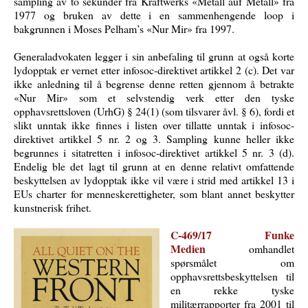
sampling av to sekunder fra Kraftwerks «Metall auf Metall» fra
1977 og bruken av dette i en sammenhengende loop i
bakgrunnen i Moses Pelham’s «Nur Mir» fra 1997.
Generaladvokaten legger i sin anbefaling til grunn at også korte
lydopptak er vernet etter infosoc-direktivet artikkel 2 (c). Det var
ikke anledning til å begrense denne retten gjennom å betrakte
«Nur Mir» som et selvstendig verk etter den tyske
opphavsrettsloven (UrhG) § 24(1) (som tilsvarer åvl. § 6), fordi et
slikt unntak ikke finnes i listen over tillatte unntak i infosoc-
direktivet artikkel 5 nr. 2 og 3. Sampling kunne heller ikke
begrunnes i sitatretten i infosoc-direktivet artikkel 5 nr. 3 (d).
Endelig ble det lagt til grunn at en denne relativt omfattende
beskyttelsen av lydopptak ikke vil være i strid med artikkel 13 i
EUs charter for menneskerettigheter, som blant annet beskytter
kunstnerisk frihet.
C‑469/17 Funke
Medien
omhandlet
spørsmålet om
opphavsrettsbeskyttelsen til
en rekke tyske
militærrapporter fra 2001 til