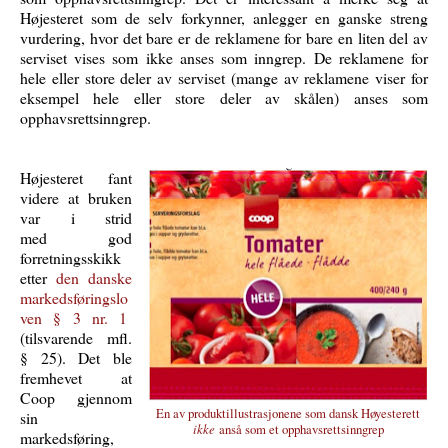
Højesteret som de selv forkynner, anlegger en ganske streng
vurdering, hvor det bare er de reklamene for bare en liten del av
serviset vises som ikke anses som inngrep. De reklamene for
hele eller store deler av serviset (mange av reklamene viser for
eksempel hele eller store deler av skålen) anses som
opphavsrettsinngrep.
Højesteret fant
videre at bruken
var i strid
med god
forretningsskikk
etter
den danske
markedsføringslo
ven § 3 nr. 1
(tilsvarende mfl.
§ 25). Det ble
fremhevet at
Coop gjennom
En av produktillustrasjonene som dansk Høyesterett
sin
ikke
anså som et opphavsrettsinngrep
markedsføring,