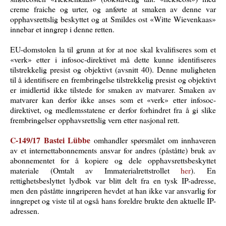
creme fraiche og urter, og anførte at smaken av denne var
opphavsrettslig beskyttet og at Smildes ost «Witte Wievenkaas»
innebar et inngrep i denne retten.
EU-domstolen la til grunn at for at noe skal kvalifiseres som et
«verk» etter i infosoc-direktivet må dette kunne identifiseres
tilstrekkelig presist og objektivt (avsnitt 40). Denne muligheten
til å identifisere en frembringelse tilstrekkelig presist og objektivt
er imidlertid ikke tilstede for smaken av matvarer. Smaken av
matvarer kan derfor ikke anses som et «verk» etter infosoc-
direktivet, og medlemsstatene er derfor forhindret fra å gi slike
frembringelser opphavsrettslig vern etter nasjonal rett.
C-149/17 Bastei Lübbe
omhandler spørsmålet om innhaveren
av et internettabonnements ansvar for andres (påståtte) bruk av
abonnementet for å kopiere og dele opphavsrettsbeskyttet
materiale (Omtalt av Immaterialrettstrollet
her
). En
rettighetsbeslyttet lydbok var blitt delt fra en tysk IP-adresse,
men den påståtte inngriperen hevdet at han ikke var ansvarlig for
inngrepet og viste til at også hans foreldre brukte den aktuelle IP-
adressen.