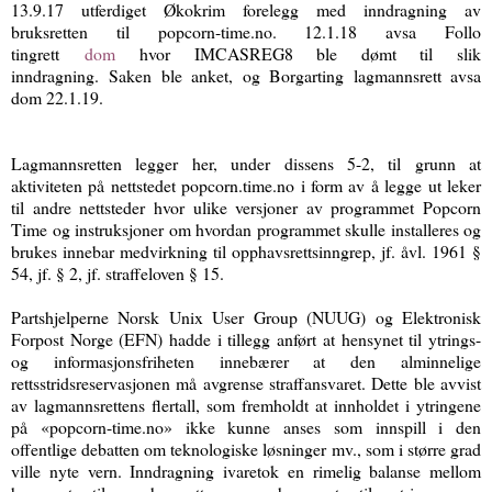
13.9.17 utferdiget Økokrim forelegg med inndragning av
bruksretten til popcorn-time.no. 12.1.18 avsa Follo
tingrett
dom
hvor IMCASREG8 ble dømt til slik
inndragning. Saken ble anket, og Borgarting lagmannsrett avsa
dom 22.1.19.
Lagmannsretten legger her, under dissens 5-2, til grunn at
aktiviteten på nettstedet popcorn.time.no i form av å legge ut leker
til andre nettsteder hvor ulike versjoner av programmet Popcorn
Time og instruksjoner om hvordan programmet skulle installeres og
brukes innebar medvirkning til opphavsrettsinngrep, jf. åvl. 1961 §
54, jf. § 2, jf. straffeloven § 15.
Partshjelperne Norsk Unix User Group (NUUG) og Elektronisk
Forpost Norge (EFN) hadde i tillegg anført at hensynet til ytrings-
og informasjonsfriheten innebærer at den alminnelige
rettsstridsreservasjonen må avgrense straffansvaret. Dette ble avvist
av lagmannsrettens flertall, som fremholdt at innholdet i ytringene
på «popcorn-time.no» ikke kunne anses som innspill i den
offentlige debatten om teknologiske løsninger mv., som i større grad
ville nyte vern. Inndragning ivaretok en rimelig balanse mellom