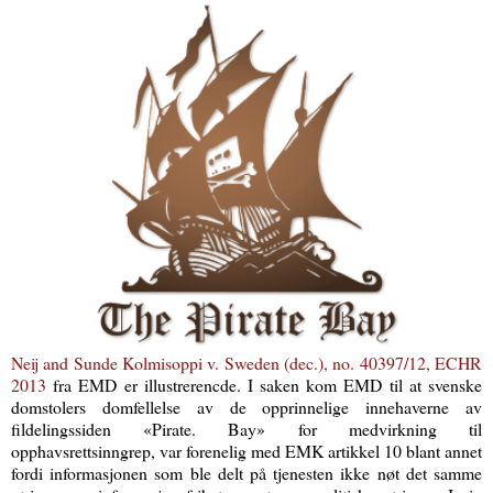
Neij and Sunde Kolmisoppi v. Sweden (dec.), no. 40397/12, ECHR
2013
fra EMD er illustrerencde. I saken kom EMD til at svenske
domstolers domfellelse av de opprinnelige innehaverne av
fildelingssiden «Pirate. Bay» for medvirkning til
opphavsrettsinngrep, var forenelig med EMK artikkel 10 blant annet
fordi informasjonen som ble delt på tjenesten ikke nøt det samme