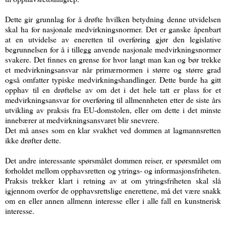
Dette gir grunnlag for å drøfte hvilken betydning denne utvidelsen
skal ha for nasjonale medvirkningsnormer. Det er ganske åpenbart
at en utvidelse av eneretten til overføring gjør den legislative
begrunnelsen for å i tillegg anvende nasjonale medvirkningsnormer
svakere. Det finnes en grense for hvor langt man kan og bør trekke
et medvirkningsansvar når primærnormen i større og større grad
også omfatter typiske medvirkningshandlinger. Dette burde ha gitt
opphav til en drøftelse av om det i det hele tatt er plass for et
medvirkningsansvar for overføring til allmennheten etter de siste års
utvikling av praksis fra EU-domstolen, eller om dette i det minste
innebærer at medvirkningsansvaret blir snevrere.
Det må anses som en klar svakhet ved dommen at lagmannsretten
ikke drøfter dette.
Det andre interessante spørsmålet dommen reiser, er spørsmålet om
forholdet mellom opphavsretten og ytrings- og informasjonsfriheten.
Praksis trekker klart i retning av at om ytringsfriheten skal slå
igjennom overfor de opphavsrettslige enerettene, må det være snakk
om en eller annen allmenn interesse eller i alle fall en kunstnerisk
interesse.