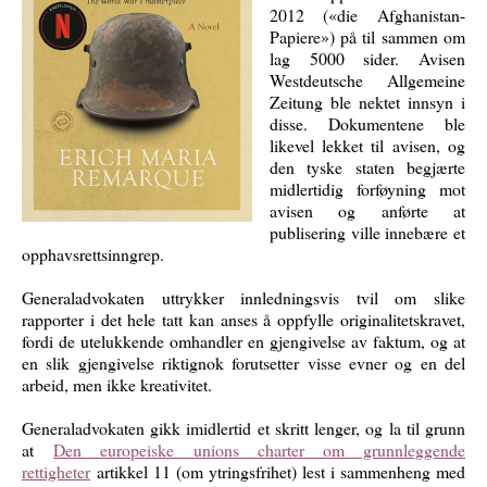
2012 («die Afghanistan-
Papiere») på til sammen om
lag 5000 sider. Avisen
Westdeutsche Allgemeine
Zeitung ble nektet innsyn i
disse. Dokumentene ble
likevel lekket til avisen, og
den tyske staten begjærte
midlertidig forføyning mot
avisen og anførte at
publisering ville innebære et
opphavsrettsinngrep.
Generaladvokaten uttrykker innledningsvis tvil om slike
rapporter i det hele tatt kan anses å oppfylle originalitetskravet,
fordi de utelukkende omhandler en gjengivelse av faktum, og at
en slik gjengivelse riktignok forutsetter visse evner og en del
arbeid, men ikke kreativitet.
Generaladvokaten gikk imidlertid et skritt lenger, og la til grunn
at
Den europeiske unions charter om grunnleggende
rettigheter
artikkel 11 (om ytringsfrihet) lest i sammenheng med