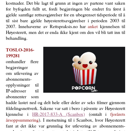
kostnader. Det ble lagt til grunn at ingen av partene vant saken
for byfogden fullt ut, fordi begjæringen ble endret fra først å
gjelde samtlige rettsavgjørelser for en ubegrenset tidsperiode til å
til sist bare gjelde høyesterettsavgjørelser i perioden 2003 til
2007. Innehaverne av Rettspraksis.no har
anket
kjennelsen til
Høyesterett, men det er enda ikke kjent om den vil bli tatt inn til
behandling.
TOSLO-2016-
199281
omhandler flere
begjæringer
om utlevering av
abonnements­
opplysninger til
IP-adresser til
abonnenter som
hadde lastet ned og delt hele eller deler av seks filmer gjennom
fildelingsnettverk. Sakene var satt i bero i påvente av Høyesterett
kjennelse i
HR-2017-833-A (Scanbox)
(omtalt i
fjorårets
årsoppsummering
). I motsetning til i Scanbox, hvor Høyesterett
fant at det ikke var grunnlag for utlevering av abonnements­