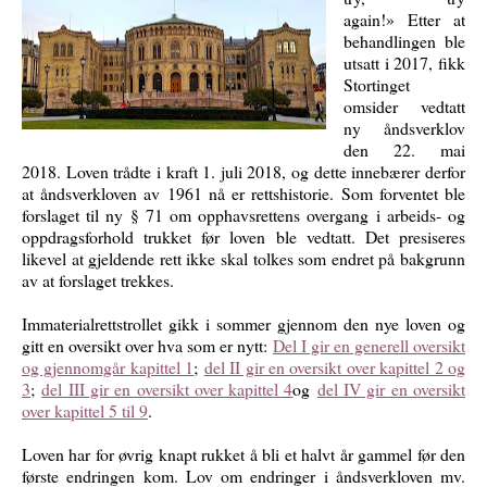
again!»
Etter at
behandlingen ble
utsatt i 2017, fikk
Stortinget
omsider vedtatt
ny åndsverklov
den 22. mai
2018. Loven trådte i kraft 1. juli 2018, og dette innebærer derfor
at åndsverkloven av 1961 nå er rettshistorie. Som forventet ble
forslaget til ny § 71 om opphavsrettens overgang i arbeids- og
oppdragsforhold trukket før loven ble vedtatt. Det presiseres
likevel at gjeldende rett ikke skal tolkes som endret på bakgrunn
av at forslaget trekkes.
Immaterialrettstrollet gikk i sommer gjennom den nye loven og
gitt en oversikt over hva som er nytt:
Del I gir en generell oversikt
og gjennomgår kapittel 1
;
del II gir en oversikt over kapittel 2 og
3
;
del III gir en oversikt over kapittel 4
og
del IV gir en oversikt
over kapittel 5 til 9
.
Loven har for øvrig knapt rukket å bli et halvt år gammel før den
første endringen kom. Lov om endringer i åndsverkloven mv.