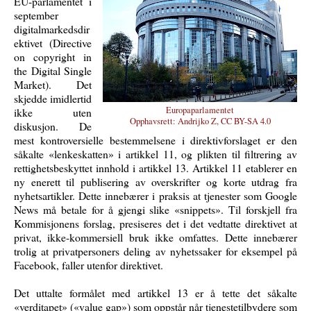
EU-parlamentet i
september
digitalmarkedsdir
ektivet (Directive
on copyright in
the Digital Single
Market). Det
skjedde imidlertid
Europaparlamentet
ikke uten
Opphavsrett:
Andrijko Z, CC BY-SA 4.0
diskusjon. De
mest kontroversielle bestemmelsene i direktivforslaget er den
såkalte «lenkeskatten» i artikkel 11, og plikten til filtrering av
rettighetsbeskyttet innhold i artikkel 13. Artikkel 11 etablerer en
ny enerett til publisering av overskrifter og korte utdrag fra
nyhets­artikler. Dette innebærer i praksis at tjenester som Google
News må betale for å gjengi slike «snippets». Til forskjell fra
Kommisjonens forslag, presiseres det i det vedtatte direktivet at
privat, ikke-kommersiell bruk ikke omfattes. Dette innebærer
trolig at privatpersoners deling av nyhetssaker for eksempel på
Facebook, faller utenfor direktivet.
Det uttalte formålet med artikkel 13 er å tette det såkalte
«verditapet» («value gap») som oppstår når tjenestetilbydere som