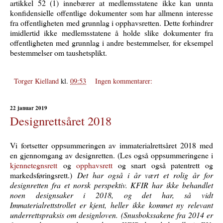
artikkel 52 (1) innebærer at medlemsstatene ikke kan unnta
konfidensielle offentlige dokumenter som har allmenn interesse
fra offentligheten med grunnlag i opphavsretten. Dette forhindrer
imidlertid ikke medlemsstatene å holde slike dokumenter fra
offentligheten med grunnlag i andre bestemmelser, for eksempel
bestemmelser om taushetsplikt.
Torger Kielland
kl.
09:53
Ingen kommentarer:
22 januar 2019
Designrettsåret 2018
Vi fortsetter oppsummeringen av immaterialrettsåret 2018 med
en gjennomgang av designretten. (Les også oppsummeringene i
kjennetegnsrett
og
opphavsrett
og snart også patentrett og
markedsføringsrett.)
Det har også i år vært et rolig år for
designretten fra et norsk perspektiv. KFIR har ikke behandlet
noen designsaker i 2018, og det har, så vidt
Immaterialrettstrollet er kjent, heller ikke kommet ny relevant
underrettspraksis om designloven. (Snusbokssakene fra 2014 er