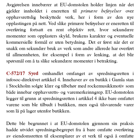
Avgjørelsen innebærer at EU-domstolen holder linjen når det
gjelder innholdet i eneretten til
primære beføyelser
over
opphavsrettslig beskyttede verk, her i form av den nye
opplastingen på nett. Ved slike primære beføyelser er eneretten til
overføring fortsatt en rent objektiv rett, hvor sekundære
momenter som opplasters skyld, brukens karakter og eventuelle
kommersielle formål er uten betydning. Det er først når det er
snakk om sekundær bruk av verk som andre allerede har overført
til allmennheten, for eksempel i form av lenking, at det blir
spørsmål om å ta slike sekundære momenter i betrakting.
C-572/17 Syed
omhandlet omfanget av spredningsretten i
infosoc-direktivet artikkel 4. Innehaver av en butikk i Gamla stan
i Stockholm solgte klær og tilbehør med rockemusikkmotiv som
både innebar opphavsretts- og varemerkeinngrep. EU-domstolen
legger til grunn at spredningsretten i artikkel 4 ikke bare omfattet
varene som ble tilbudt i butikken, men også tilsvarende varer
som lå på lager utenfor butikken.
Dette ble begrunnet i at EU-domstolen gjennom sin praksis
hadde utvidet spredningsbegrepet fra å bare omfatte overføring
av eiendomsretten til eksemplarer av et verk til også å omfatte