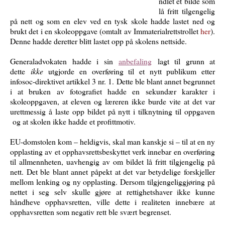
ndlet et bilde som
lå fritt tilgengelig
på nett og som en elev ved en tysk skole hadde lastet ned og
brukt det i en skoleoppgave (omtalt av Immaterialrettstrollet
her
).
Denne hadde deretter blitt lastet opp på skolens nettside.
Generaladvokaten hadde i sin
anbefaling
lagt til grunn at
dette
ikke
utgjorde en overføring til et nytt publikum etter
infosoc-direktivet artikkel 3 nr. 1. Dette ble blant annet begrunnet
i at bruken av fotografiet hadde en sekundær karakter i
skoleoppgaven, at eleven og læreren ikke burde vite at det var
urettmessig å laste opp bildet på nytt i tilknytning til oppgaven
og at skolen ikke hadde et profittmotiv.
EU-domstolen kom – heldigvis, skal man kanskje si – til at en ny
opplasting av et opphavsrettsbeskyttet verk innebar en overføring
til allmennheten, uavhengig av om bildet lå fritt tilgjengelig på
nett. Det ble blant annet påpekt at det var betydelige forskjeller
mellom lenking og ny opplasting. Dersom tilgjengeliggjøring på
nettet i seg selv skulle gjøre at rettighetshaver ikke kunne
håndheve opphavsretten, ville dette i realiteten innebære at
opphavsretten som negativ rett ble svært begrenset.