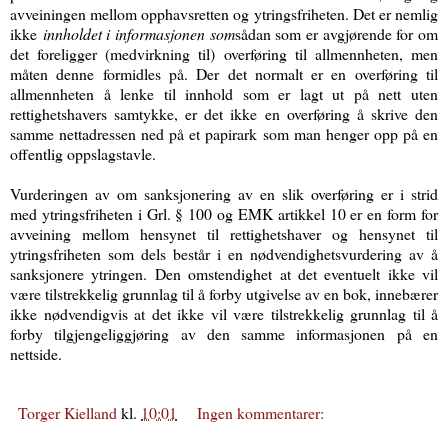
avveiningen mellom opphavsretten og ytringsfriheten. Det er nemlig
ikke
innholdet i informasjonen som
sådan som er avgjørende for om
det foreligger (medvirkning til) overføring til allmennheten, men
måten denne formidles på. Der det normalt er en overføring til
allmennheten å lenke til innhold som er lagt ut på nett uten
rettighetshavers samtykke, er det ikke en overføring å skrive den
samme nettadressen ned på et papirark som man henger opp på en
offentlig oppslagstavle.
Vurderingen av om sanksjonering av en slik overføring er i strid
med ytringsfriheten i Grl. § 100 og EMK artikkel 10 er en form for
avveining mellom hensynet til rettighetshaver og hensynet til
ytringsfriheten som dels består i en nødvendighetsvurdering av å
sanksjonere ytringen. Den omstendighet at det eventuelt ikke vil
være tilstrekkelig grunnlag til å forby utgivelse av en bok, innebærer
ikke nødvendigvis at det ikke vil være tilstrekkelig grunnlag til å
forby tilgjengeliggjøring av den samme informasjonen på en
nettside.
Torger Kielland
kl.
10:01
Ingen kommentarer: