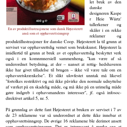
let bruk av den
danske
designeren Kaspe
r Heie Würtz'
tallerkener og
En av produktillustrasjonene som dansk Høyesterett
skåler i en rekke
anså som et opphavsrettsinngrep
reklamer og
produktillustrasjoner for danske Coop. Højesterett la til grunn at
serviset var opphavsrettslig vernet som brukskunst. Højesteret la
imidlertid til grunn at bruk av et opphavsrettslig beskyttet verk
også i en komnmnersiell sammenheng, "
kan være af så
underordnet betydning, at der – uanset at rettig- hedshaveren
ikke har givet tilladelse til brugen – ikke vil være tale om en
ophavsretskrænkelse". Et slikt ulovfestet unntak må likevel
"f
ortolkes restriktivt og må ikke påvirke den normale udnyttelse
af værket på en skadelig måde, og må ikke på en urimelig måde
gøre indgreb i ophavsmandens interesser", jf. også infosoc-
direktivet artikel 5, nr. 5.
På grunnlag av dette fant Højesteret at bruken av serviset i 7 av
de 23 reklamene var så underordnet at dette ikke innebar et
opphavsrettsinngrep. De øvrige 16 reklamene ble derimot ansett
som opphavsrettsinngrep. Det er interessant å merke seg at