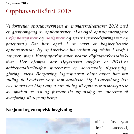
29 januar 2019
Opphavsrettsåret 2018
Vi fortsetter oppsummeringen av immaterialrettsåret 2018 med
en gjennomgang av opphavsretten. (Les også oppsummeringene
i
kjennetegnsrett
og
designrett
og snart i markedsføringsrett og
patentrett.) Det har også i år vært et begivenhetsrik
opphavsrettsår. Ny åndsverklov ble vedtatt og trådte i kraft i
sommer, mens Europaparlamentet vedtok digital­markeds­direk­
tivet. Her hjemme har Høyesterett avgjort at RiksTVs
bakkenettdistribusjon innebærer en selvstendig tilgjengelig­
gjøring, mens Borgarting lagmannsrett blant annet har tatt
stilling til Lovdatas vern som database. Og i Luxemburg har
EU-domstolen blant annet tatt stilling til opphavsrettsbeskyttelse
av smaken av ost og fortsatt sin utpensling av eneretten til
overføring til allmennheten.
Nasjonal og europeisk lovgivning
«If at first you
don’t succeed,
try, try