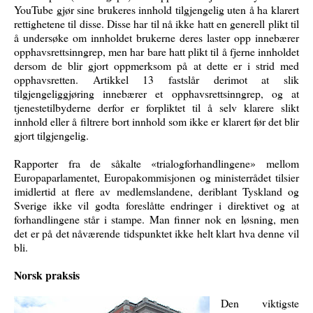
YouTube gjør sine brukeres innhold tilgjengelig uten å ha klarert
rettighetene til disse. Disse har til nå ikke hatt en generell plikt til
å undersøke om innholdet brukerne deres laster opp innebærer
opphavsrettsinngrep, men har bare hatt plikt til å fjerne innholdet
dersom de blir gjort oppmerksom på at dette er i strid med
opphavsretten. Artikkel 13 fastslår derimot at slik
tilgjengeliggjøring innebærer et opphavsrettsinngrep, og at
tjenestetilbyderne derfor er forpliktet til å selv klarere slikt
innhold eller å filtrere bort innhold som ikke er klarert før det blir
gjort tilgjengelig.
Rapporter fra de såkalte «trialogforhandlingene» mellom
Europaparlamentet, Europakommisjonen og ministerrådet tilsier
imidlertid at flere av medlemslandene, deriblant Tyskland og
Sverige ikke vil godta foreslåtte endringer i direktivet og at
forhandlingene står i stampe. Man finner nok en løsning, men
det er på det nåværende tidspunktet ikke helt klart hva denne vil
bli.
Norsk praksis
Den viktigste