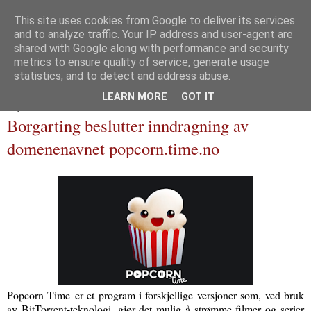
This site uses cookies from Google to deliver its services
and to analyze traffic. Your IP address and user-agent are
Immaterialretts­trollet
shared with Google along with performance and security
metrics to ensure quality of service, generate usage
En blogg om immaterialrett og tilliggende herligheter
statistics, and to detect and address abuse.
LEARN MORE
GOT IT
30 januar 2019
Borgarting beslutter inndragning av
domenenavnet popcorn.time.no
Popcorn Time er et program i forskjellige versjoner som, ved bruk
av BitTorrent-teknologi, gjør det mulig å strømme filmer og serier