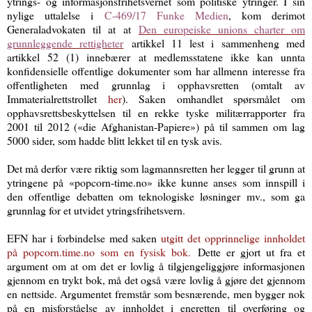
ytrings- og informasjonsfrihetsvernet som politiske ytringer. I sin
nylige uttalelse i
C‑469/17 Funke Medien
, kom derimot
Generaladvokaten til at at
Den europeiske unions charter om
grunnleggende rettigheter
artikkel 11 lest i sammenheng med
artikkel 52 (1) innebærer at medlemsstatene ikke kan unnta
konfidensielle offentlige dokumenter som har allmenn interesse fra
offentligheten med grunnlag i opphavsretten (omtalt av
Immaterialrettstrollet
her
). Saken omhandlet spørsmålet om
opphavsrettsbeskyttelsen til en rekke tyske militærrapporter fra
2001 til 2012 («die Afghanistan-Papiere») på til sammen om lag
5000 sider, som hadde blitt lekket til en tysk avis.
Det må derfor være riktig som lagmannsretten her legger til grunn at
ytringene på «popcorn-time.no» ikke kunne anses som innspill i
den offentlige debatten om teknologiske løsninger mv., som ga
grunnlag for et utvidet ytringsfrihetsvern.
EFN har i forbindelse med saken
utgitt det opprinnelige innholdet
på popcorn.time.no som en fysisk bok.
Dette er gjort ut fra et
argument om at om det er lovlig å tilgjengeliggjøre informasjonen
gjennom en trykt bok, må det også være lovlig å gjøre det gjennom
en nettside. Argumentet fremstår som besnærende, men bygger nok
på en misforståelse av innholdet i eneretten til overføring og