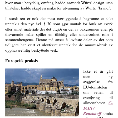
hvor man i betydelig omfang hadde anvendt
Würtz' design uten
tillatelse,
hadde skapt en risiko for utvanning av Würtz' "brand".
I norsk rett er nok det mest nærliggende å begrunne et slikt
unntak i den nye åvl. § 30 som gjør unntak for bruk av «verk
eller annet materiale der det utgjør en del av bakgrunnen eller på
tilsvarende måte spiller en tilfeldig eller underordnet rolle i
sammenhengen». Denne må anses å lovfeste deler av det som
tidligere har vært et ulovfestet unntak for de minimis-bruk av
opphavsrettslig beskyttede verk.
Europeisk praksis
Ikke et år gårt
uten ny
avgjørelse fra
EU-domstolen
om retten til
overføring til
allmennheten.
C-
161/17
Renckhoff
omha