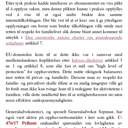
Etter tysk praksis hadde innehaver av abonnementet en viss plikt
til å opplyse saken, men denne plikten kunne i praksis oppfylles
ved å vise til at også andre brukte den samme
internettilkoblingen. Det ble vist til at et krav om å gi ytterligere
opplysninger om hvem som brukte tilkoblingen ville stride mot
retten til respekt for familielivet slik denne blant annet kommer til
uttrykk i
Den europeiske unions charter om grunnleggende
rettigheter
artikkel 7.
EU-domstolen kom til at dette ikke var i samsvar med
medlemslandenes forpliktelser etter
Infosoc-direktivet
artikkel 3
nr. 1 og artikkel 8, som slår fast et mål om "high level of
protection" for opphavsretten. Dette måtte riktignok balanseres
mot retten til privat- og familieliv. Dersom man av respekt for
familie- og privatlivet skulle tillate at en mulig inngriper ville gå
fri fordi man ikke kan tvinge ham til å redegjøre for aktivitetene i
familien, ville dette imidlertid føre til at rettighetshaveren sto uten
noen effektive sanksjonsmyndigheter.
Generaladvokaten(e), og spesielt Generaladvokat Szpunar, har
C-
også vært aktive på opphavsrettsområdet i året som gikk.
476/17 Pelham
omhandlet spørsmålet om lovligheten av