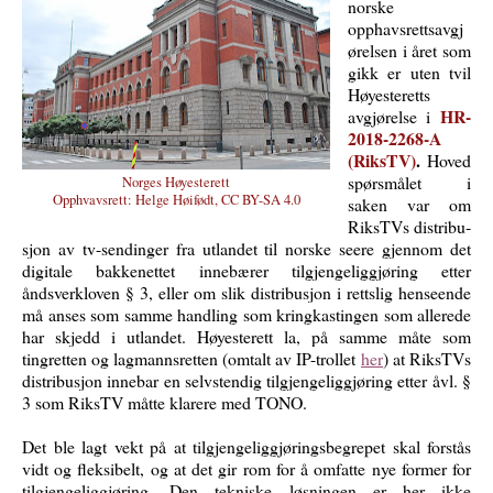
norske
opphavsrettsavgj
ørelsen i året som
gikk er uten tvil
Høyesteretts
HR-
avgjørelse i
2018-2268-A
(RiksTV)
.
Hoved
spørsmålet i
Norges Høyesterett
Opphvavsrett:
Helge Høifødt, CC BY-SA 4.0
saken var om
RiksTVs distribu­
sjon av tv-sendinger fra utlandet til norske seere gjennom det
digitale bakkenettet innebærer tilgjengeliggjøring etter
åndsverkloven § 3, eller om slik distribu­sjon i rettslig henseende
må anses som samme handling som kringkastingen som allerede
har skjedd i utlandet. Høyesterett la, på samme måte som
tingretten og lagmannsretten (omtalt av IP-trollet
her
) at RiksTVs
distribu­sjon innebar en selvstendig tilgjengeliggjøring etter åvl. §
3 som RiksTV måtte klarere med TONO.
Det ble lagt vekt på at tilgjengeliggjøringsbegrepet skal forstås
vidt og fleksibelt, og at det gir rom for å omfatte nye former for
tilgjengeliggjøring. Den tekniske løsningen er her ikke