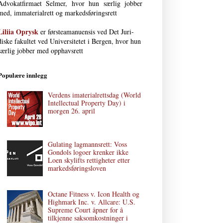
Advokat­firmaet Selmer, hvor hun særlig jobber
med, immaterial­rett og markedsføringsrett
Liliia Oprysk
er førsteamanuensis ved Det Juri­
diske fakultet ved Uni­versi­tetet i Bergen, hvor hun
særlig jobber med opphavsrett
Populære innlegg
Verdens imaterialrettsdag (World
Intellectual Property Day) i
morgen 26. april
Gulating lagmannsrett: Voss
Gondols logoer krenker ikke
Loen skylifts rettigheter etter
markedsføringsloven
Octane Fitness v. Icon Health og
Highmark Inc. v. Allcare: U.S.
Supreme Court åpner for å
tilkjenne saksomkostninger i