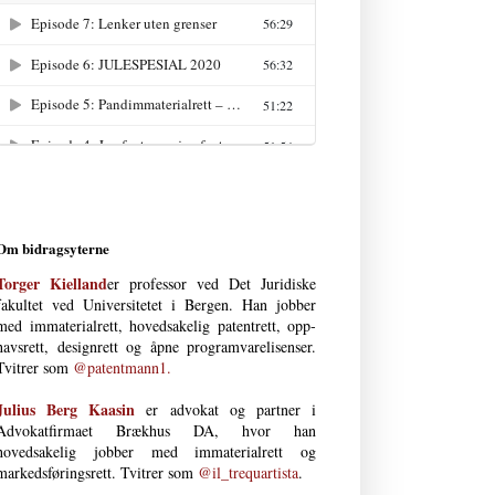
Om bidragsyterne
Torger Kielland
er professor ved Det Juri­diske
fakultet ved Uni­versi­tetet i Bergen. Han jobber
med immateria­l­rett, hoved­­sakelig patent­­rett, opp­
havs­­­rett, design­rett og åpne program­vare­lisenser.
Tvitrer som
@patentmann1.
Julius Berg Kaasin
er advokat og partner i
Advokatfirmaet Brækhus DA, hvor han
hovedsakelig jobber med immaterial­rett og
markedsføringsrett. Tvitrer som
@il_trequartista
.