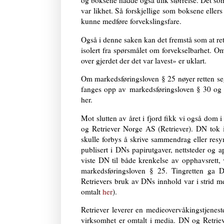
og boksene hadde også ulik størrelse. Det som
var likhet. Så forskjellige som boksene ellers
kunne medføre forvekslingsfare.
Også i denne saken kan det fremstå som at ret
isolert fra spørsmålet om forvekselbarhet. Om 
over gjerdet der det var lavest» er uklart.
Om markedsføringsloven § 25 nøyer retten seg
fanges opp av markedsføringsloven § 30 o
her.
Mot slutten av året i fjord fikk vi også dom
og Retriever Norge AS (Retriever). DN tok 
skulle forbys å skrive sammendrag eller resy
publisert i DNs papirutgaver, nettsteder og 
viste DN til både krenkelse av opphavsrett, 
markedsføringsloven § 25. Tingretten ga 
Retrievers bruk av DNs innhold var i strid m
omtalt
her
).
Retriever leverer en medieovervåkingstjenest
virksomhet er omtalt i media. DN og Retriever