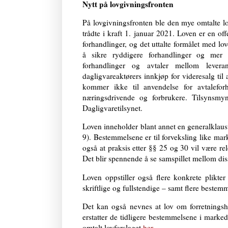
Nytt på lovgivningsfronten
På lovgivningsfronten ble den mye omtalte l
trådte i kraft 1. januar 2021. Loven er en of
forhandlinger, og det uttalte formålet med lo
å sikre ryddigere forhandlinger og mer f
forhandlinger og avtaler mellom leveran
dagligvareaktørers innkjøp for videresalg ti
kommer ikke til anvendelse for avtaleforh
næringsdrivende og forbrukere. Tilsynsmy
Dagligvaretilsynet.
Loven inneholder blant annet en generalklaus
9). Bestemmelsene er til forveksling like mar
også at praksis etter §§ 25 og 30 vil være re
Det blir spennende å se samspillet mellom diss
Loven oppstiller også flere konkrete plikte
skriftlige og fullstendige – samt flere bestemm
Det kan også nevnes at lov om forretningshe
erstatter de tidligere bestemmelsene i markeds
omtalt lovforslaget
her
.