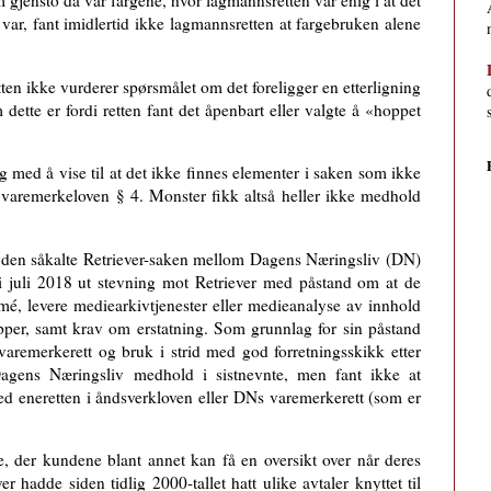
 gjensto da var fargene, hvor lagmannsretten var enig i at det
 var, fant imidlertid ikke lagmannsretten at fargebruken alene
ten ikke vurderer spørsmålet om det foreligger en etterligning
dette er fordi retten fant det åpenbart eller valgte å «hoppet
 med å vise til at det ikke finnes elementer i saken som ikke
g
varemerkeloven § 4
. Monster fikk altså heller ikke medhold
 i den såkalte Retriever-saken mellom Dagens Næringsliv (DN)
i juli 2018 ut stevning mot Retriever med påstand om at de
mé, levere mediearkivtjenester eller medieanalyse av innhold
apper, samt krav om erstatning. Som grunnlag for sin påstand
varemerkerett og bruk i strid med god forretningsskikk etter
Dagens Næringsliv medhold i sistnevnte, men fant ikke at
ed eneretten i åndsverkloven eller DNs varemerkerett (som er
e, der kundene blant annet kan få en oversikt over når deres
 hadde siden tidlig 2000-tallet hatt ulike avtaler knyttet til