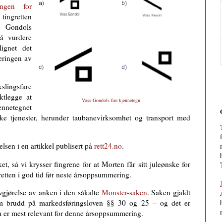
ingen for
ingretten
s Gondols
 å vurdere
lignet det
deringen av
slingsfare
ktlegge at
Voss Gondols fire kjennetegn
jennetegnet
ske tjenester, herunder taubanevirksomhet og transport med
elsen i en artikkel publisert på
rett24.no
.
t, så vi krysser fingrene for at Morten får sitt juleønske for
etten i god tid før neste årsoppsummering.
avgjørelse av anken i den såkalte
Monster-saken
. Saken gjaldt
 brudd på markedsføringsloven §§ 30 og 25 – og det er
m er mest relevant for denne årsoppsummering.