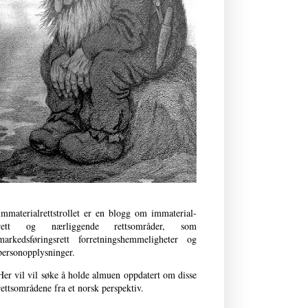
Immaterialrettstrollet er en blogg om immaterial­
rett og nærliggende retts­områder, som
markedsføringsrett forret­nings­­hemmeligheter og
person­opplysninger.
Her vil vil søke å holde almuen oppdatert om disse
rettsområdene fra et norsk perspektiv.