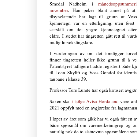
Smedal Nadheim i
månedsoppsummer
november
. Han peker blant annet på at t
tilsynelatende har lagt til grunn at Vos
kjennetegn var en etterligning, uten først
særskilt om det yngre kjennetegnet etter
eldre. I stedet har tingretten gått rett til vur
mulig forvekslingsfare.
I vurderingen av om det foreligger forvek
finner tingretten heller ikke grunn til å ve
Patentstyret tidligere hadde registrert både k
til Loen Skylift og Voss Gondol for identi
taubane i klasse 39.
Professor Tore Lunde har også kritisert avgjør
Saken skal
i følge Avisa Hordaland
være anke
2021 oppfylt med en avgjørelse fra lagmannsr
I løpet av året som gikk har vi også fått en 
både spørsmål om varemerkeinngrep og om
naturlig nok de to sistnevnte spørsmålene so