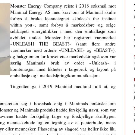
Monster Energy Company reiste i 2018 søksmål mot
Manimal Energy AS med krav om at Manimal skulle
forbys å bruke kjennetegnet «Unleash the instinct
within you», samt forbys å markedsføre og selge
selskapets energidrikker i med den emballasje som
avbildet under. Monster har registrert varemerket
«UNLEASH THE BEAST!» (samt flere andre
varemerker med ordene «UNLEASH» og «BEAST»),
og bakgrunnen for kravet etter markedsføringsloven var
særlig Manimals bruk av ordet «Unleash» i
kombinasjon med likheter i fargebruk og layout på
emballasje og i markedsføring/kommunikasjon.
Tingretten ga i 2019 Manimal medhold fullt ut, og
nnsretten seg i hovedsak enig i Manimals anførsler om
onster og Manimals produkt hadde forskjellig navn, som var
vnene hadde forskjellig farge og forskjellige skrifttyper.
 og menneskehode og en tegning av et panterhode, mens
 eller mennesker. Plassering av slagord var heller ikke lik,