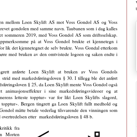
ken mellom Loen Skylift AS mot Voss Gondol AS og Voss
 drevet gondolen med samme navn. Taubanen som i dag kalles
net sommeren 2019, med Voss Gondol AS som driftsselskap.
oppmerksomme på at Voss Gondol brukte et kjennetegn i
for lik det kjennetegnet de selv brukte. Voss Gondal etterkom
phøre med bruken av den omtvistede logoen og saken endte i
ngrett anførte Loen Skylift at bruken av Voss Gondols
 strid med markedsføringsloven § 30. I tillegg ble det anført
sføringsloven § 25, da Loen Skylift mente Voss Gondol også
net animasjonseffekter i sine markedsføringsvideoer og at
erens letteste topptur» var for likt Loen Skylifts slagord,
e topptur». Bergen tingrett ga Loen Skylift fullt medhold og
 Gondol måtte betale vederlag tilsvarende den vinningen som
 overtredelsen etter
markedsføringsloven § 48 b.
ritikk fra
gen Morten