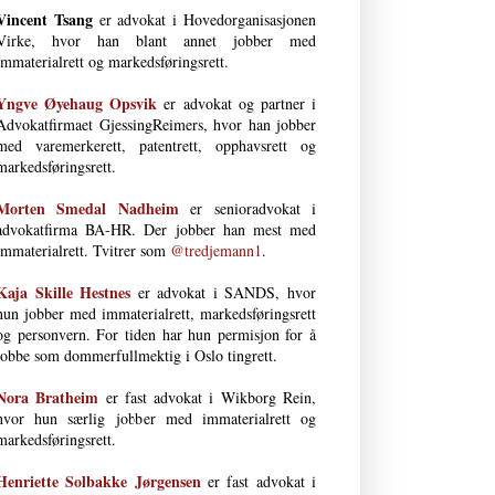
Vincent Tsang
er advokat i Hovedorganisasjonen
Virke, hvor han blant annet jobber med
immaterialrett og markedsføringsrett.
Yngve Øyehaug Opsvik
er advokat og partner i
Advokatfirmaet GjessingReimers, hvor han jobber
med varemerkerett, patentrett, opphavsrett og
markedsføringsrett.
Morten Smedal Nad­heim
er senioradvokat i
advokatfirma BA-HR. Der jobber han mest med
immaterialrett. Tvitrer som
@tredjemann1
.
Kaja Skille Hestnes
er advokat i SANDS, hvor
hun jobber med immaterial­rett, markeds­førings­rett
og person­vern. For tiden har hun permisjon for å
jobbe som dommerfullmektig i Oslo tingrett.
Nora Bratheim
er fast advokat i Wikborg Rein,
hvor hun særlig jobber med immaterialrett og
markedsføringsrett.
Henriette Solbakke Jørgensen
er fast advokat i