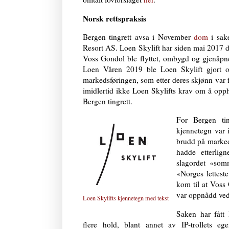
Norsk rettspraksis
Bergen tingrett avsa i November
dom
i sa
Resort AS. Loen Skylift har siden mai 2017
Voss Gondol ble flyttet, ombygd og gjenåp
Loen Våren 2019 ble Loen Skylift gjort 
markedsføringen, som etter deres skjønn var 
imidlertid ikke Loen Skylifts krav om å op
Bergen tingrett.
For Bergen ti
kjennetegn var i
brudd på marked
hadde etterlig
slagordet «somm
«Norges lettest
kom til at Voss
var oppnådd ved
Loen Skylifts kjennetegn med tekst
Saken har fått k
flere hold, blant annet av IP-trollets e