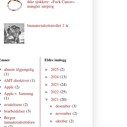
ikke sjokkere: «Fuck Cancer»
mangler særpreg
Immaterialrettstrollet 2 år
Emner
Eldre innlegg
alment tilgjengelig
2025
(2)
►
(1)
2024
(13)
►
AMT-direktivet
(1)
2023
(24)
►
Apple
(2)
2022
(25)
►
Apple v. Samsung
(1)
2021
(20)
▼
avtalelisens
(2)
desember
(3)
►
bearbeidelser
(3)
november
(2)
►
Bergen
oktober
(2)
►
immaterialrettsforu
m
(2)