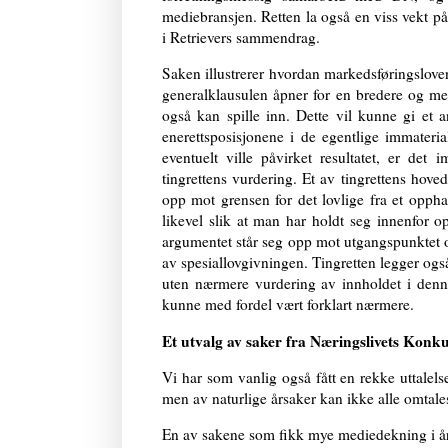
mediebransjen. Retten la også en viss vekt på 
i Retrievers sammendrag.
Saken illustrerer hvordan markedsføringsloven
generalklausulen åpner for en bredere og me
også kan spille inn. Dette vil kunne gi et 
enerettsposisjonene i de egentlige immaterial
eventuelt ville påvirket resultatet, er det
imi
tingrettens vurdering. Et av tingrettens hoved
opp mot grensen for det lovlige fra et oppha
likevel slik at man har holdt seg innenfor o
argumentet står seg opp mot utgangspunktet 
av spesiallovgivningen. Tingretten legger også
uten nærmere vurdering av innholdet i denne
kunne med fordel vært forklart nærmere.
Et utvalg av saker fra Næringslivets Konk
Vi har som vanlig også fått en rekke uttalels
men av naturlige årsaker kan ikke alle omtale
En av sakene som fikk mye mediedekning i 