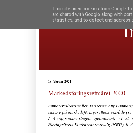
This site uses cookies from Google to d
are shared with Google along with perf
statistics, and to detect and address 
I
18 februar 2021
Markedsføringsrettsåret 2020
Immaterialrettstrollet fortsetter oppsumm
sakene på markedsføringsrettens område (s
I årsoppsummeringen gjennomgår vi et ut
Næringslivets Konkurranseutvalg (NKU), lovfo