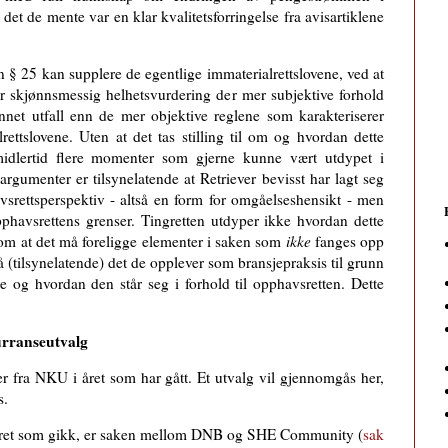
det de mente var en klar kvalitetsforringelse fra avisartiklene
 § 25 kan supplere de egentlige immaterialrettslovene, ved at
r skjønnsmessig helhetsvurdering der mer subjektive forhold
annet utfall enn de mer objektive reglene som karakteriserer
rettslovene. Uten at det tas stilling til om og hvordan dette
dlertid flere momenter som gjerne kunne vært utdypet i
argumenter er tilsynelatende at Retriever bevisst har lagt seg
vsrettsperspektiv - altså en form for omgåelseshensikt - men
pphavsrettens grenser. Tingretten utdyper ikke hvordan dette
om at det må foreligge elementer i saken som
ikke
fanges opp
 (tilsynelatende) det de opplever som bransjepraksis til grunn
 og hvordan den står seg i forhold til opphavsretten. Dette
urranseutvalg
er fra NKU i året som har gått. Et utvalg vil gjennomgås her,
s.
året som gikk, er saken mellom DNB og SHE Community (
sak