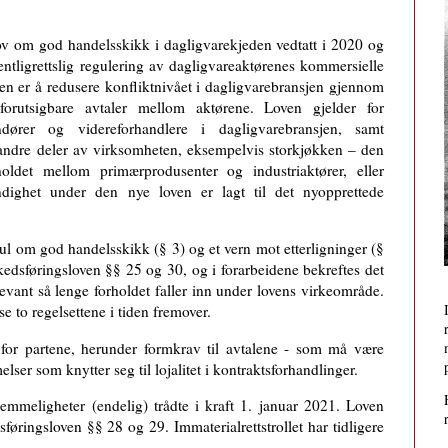
ov om god handelsskikk i dagligvarekjeden vedtatt i 2020 og
fentligrettslig regulering av dagligvareaktørenes kommersielle
ven er å redusere konfliktnivået i dagligvarebransjen gjennom
orutsigbare avtaler mellom aktørene. Loven gjelder for
dører og videreforhandlere i dagligvarebransjen, samt
l andre deler av virksomheten, eksempelvis storkjøkken – den
oldet mellom primærprodusenter og industriaktører, eller
ndighet under den nye loven er lagt til det nyopprettede
ul om god handelsskikk (§ 3) og et vern mot etterligninger (§
kedsføringsloven §§ 25 og 30, og i forarbeidene bekreftes det
levant så lenge forholdet faller inn under lovens virkeområde.
e to regelsettene i tiden fremover.
r for partene, herunder formkrav til avtalene - som må være
elser som knytter seg til lojalitet i kontraktsforhandlinger.
mmeligheter (endelig) trådte i kraft 1. januar 2021. Loven
føringsloven §§ 28 og 29. Immaterialrettstrollet har tidligere