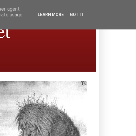
user-agent
erate usage
LEARN MORE
GOT IT
et