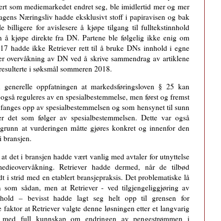
hvert som mediemarkedet endret seg, ble imidlertid mer og mer
 Dagens Næringsliv hadde eksklusivt stoff i papiravisen og bak
billigere for avislesere å kjøpe tilgang til fulltekstinnhold
å kjøpe direkte fra DN. Partene ble følgelig ikke enig om
 hadde ikke Retriever rett til å bruke DNs innhold i egne
everer overvåkning av DN ved å skrive sammendrag av artiklene
resulterte i søksmål sommeren 2018.
en generelle oppfatningen at markedsføringsloven § 25 kan
t også reguleres av en spesialbestemmelse, men først og fremst
e fanges opp av spesialbestemmelsen og som hensynet til sunn
ver det som følger av spesialbestemmelsen. Dette var også
il grunn at vurderingen måtte gjøres konkret og innenfor den
i bransjen.
l at det i bransjen hadde vært vanlig med avtaler for utnyttelse
edieovervåkning. Retriever hadde dermed, når de tilbød
 i strid med en etablert bransjepraksis. Det problematiske lå
 som sådan, men at Retriever - ved tilgjengeliggjøring av
old – bevisst hadde lagt seg helt opp til grensen for
faktor at Retriever valgte denne løsningen etter et langvarig
g med full kunnskap om endringen av pengestrømmen i