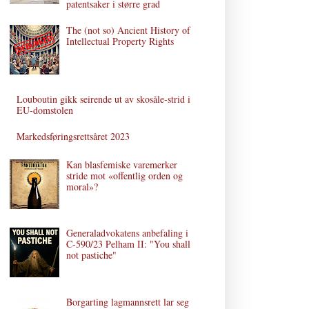
patentsaker i større grad
The (not so) Ancient History of
Intellectual Property Rights
Louboutin gikk seirende ut av skosåle-strid i
EU-domstolen
Markedsføringsrettsåret 2023
Kan blasfemiske varemerker
stride mot «offentlig orden og
moral»?
Generaladvokatens anbefaling i
C‑590/23 Pelham II: "You shall
not pastiche"
Borgarting lagmannsrett lar seg