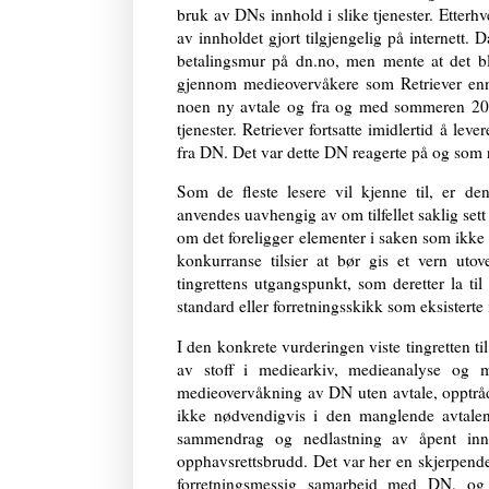
bruk av DNs innhold i slike tjenester. Etter
av innholdet gjort tilgjengelig på internett.
betalingsmur på dn.no, men mente at det ble 
gjennom medieovervåkere som Retriever enn 
noen ny avtale og fra og med sommeren 2017
tjenester. Retriever fortsatte imidlertid å l
fra DN. Det var dette DN reagerte på og som 
Som de fleste lesere vil kjenne til, er d
anvendes uavhengig av om tilfellet saklig set
om det foreligger elementer i saken som ikk
konkurranse tilsier at bør gis et vern uto
tingrettens utgangspunkt, som deretter la t
standard eller forretningsskikk som eksisterte 
I den konkrete vurderingen viste tingretten ti
av stoff i mediearkiv, medieanalyse og m
medieovervåkning av DN uten avtale, opptrådt
ikke nødvendigvis i den manglende avtalen
sammendrag og nedlastning av åpent innh
opphavsrettsbrudd. Det var her en skjerpende 
forretningsmessig samarbeid med DN, o