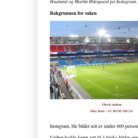
Haaland og Martin Ødegaard på Instagram
Bakgrunnen for saken
Ullevål stadion
Foto:
Kurt – CC BY-NC-ND 2.0
Instagram, ble bildet sett av under 400 person
Unibet hadde kjøpt rett til å bruke bildet gj