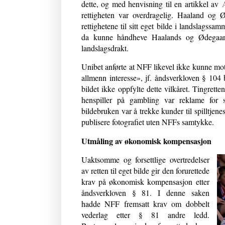
dette, og med henvisning til en artikkel av
rettigheten var overdragelig. Haaland og Ø
rettighetene til sitt eget bilde i landslag
da kunne håndheve Haalands og Ødegaards 
landslagsdrakt.
Unibet anførte at NFF likevel ikke kunne mot
allmenn interesse», jf. åndsverkloven § 104 b
bildet ikke oppfylte dette vilkåret. Tingret
henspiller på gambling var reklame for s
bildebruken var å trekke kunder til spilltjene
publisere fotografiet uten NFFs samtykke.
Utmåling av økonomisk kompensasjon
Uaktsomme og forsettlige overtredelser
av retten til eget bilde gir den forurettede
krav på økonomisk kompensasjon etter
åndsverkloven § 81. I denne saken
hadde NFF fremsatt krav om dobbelt
vederlag etter § 81 andre ledd.