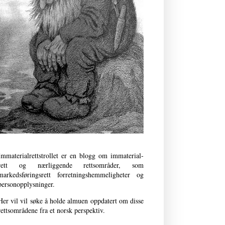
Immaterialrettstrollet er en blogg om immaterial­
rett og nærliggende retts­områder, som
markedsføringsrett forret­nings­­hemmeligheter og
person­opplysninger.
Her vil vil søke å holde almuen oppdatert om disse
rettsområdene fra et norsk perspektiv.