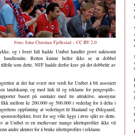
John Christian Fjellestad – CC BY 2.0
Foto:
kke, og i hvert fall hadde Unibet handlet grovt uaktsomt
ig handlemåte. Retten kunne heller ikke se at dobbel
 tilfelle som dette. NFF hadde derfor krav på det dobbelte av
gretten at det har svært stor verdi for Unibet å bli assosiert
ør en landskamp, og med link til og reklame for pengespill».
apporter basert på samtaler med tre attraktive, anonyme
ne fikk mellom kr 200.000 og 500.000 i vederlag for å delta i
ingrettens oppfatning at vederlaget til Haaland og Ødegaard,
onsorobjekter, hver for seg ville ligge i øvre sjikt av dette.
av at Unibet er en merkevare mange idrettsprofiler ikke vil
nn andre aktører for å bruke idrettsprofiler i reklame.