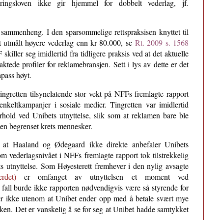
ringsloven ikke gir hjemmel for dobbelt vederlag, jf.
k sammenheng. I den sparsommelige rettspraksisen knyttet til
litt utmålt høyere vederlag enn kr 80.000, se
Rt. 2009 s. 1568
iller seg imidlertid fra tidligere praksis ved at det aktuelle
aktede profiler for reklamebransjen. Sett i lys av dette er det
såpass høyt.
ingretten tilsynelatende stor vekt på NFFs fremlagte rapport
nkeltkampanjer i sosiale medier. Tingretten var imidlertid
orhold ved Unibets utnyttelse, slik som at reklamen bare ble
l en begrenset krets mennesker.
r at Haaland og Ødegaard ikke direkte anbefaler Unibets
 om vederlagsnivået i NFFs fremlagte rapport tok tilstrekkelig
 utnyttelse. Som Høyesterett fremhever i den nylig avsagte
rdet)
er omfanget av utnyttelsen et moment ved
så fall burde ikke rapporten nødvendigvis være så styrende for
mer ikke utenom at Unibet ender opp med å betale svært mye
ken. Det er vanskelig å se for seg at Unibet hadde samtykket