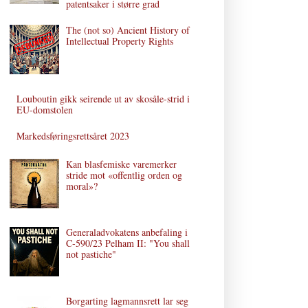
patentsaker i større grad
The (not so) Ancient History of
Intellectual Property Rights
Louboutin gikk seirende ut av skosåle-strid i
EU-domstolen
Markedsføringsrettsåret 2023
Kan blasfemiske varemerker
stride mot «offentlig orden og
moral»?
Generaladvokatens anbefaling i
C‑590/23 Pelham II: "You shall
not pastiche"
Borgarting lagmannsrett lar seg