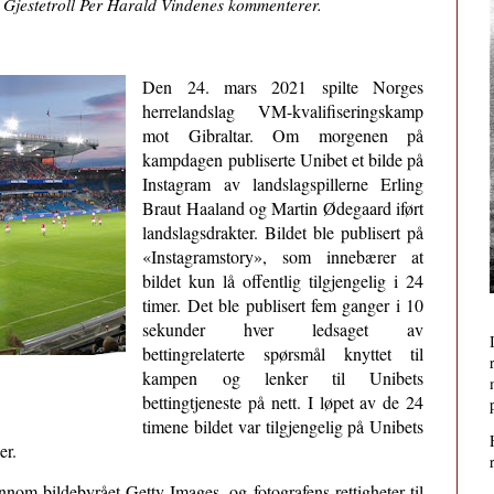
.
Gjestetroll Per Harald Vindenes kommenterer.
Den 24. mars 2021 spilte Norges
herrelandslag VM-kvalifiseringskamp
mot Gibraltar. Om morgenen på
kampdagen publiserte Unibet et bilde på
Instagram av landslagspillerne Erling
Braut Haaland og Martin Ødegaard iført
landslagsdrakter. Bildet ble publisert på
«Instagramstory», som innebærer at
bildet kun lå offentlig tilgjengelig i 24
timer. Det ble publisert fem ganger i 10
sekunder hver ledsaget av
bettingrelaterte spørsmål knyttet til
kampen og lenker til Unibets
bettingtjeneste på nett. I løpet av de 24
timene bildet var tilgjengelig på Unibets
er.
ennom bildebyrået Getty Images, og fotografens rettigheter til