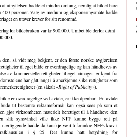
på at utnyttelsen hadde et mindre omfang, nemlig at bildet bare
under 400 personer. Valg av medium og eksponeringsmåte hadde
erlaget en utøver krever for sitt renommé.
ederlag for bildebruken var kr 900.000. Unibet ble derfor dømt
00.000.
om den, så vidt meg bekjent, er den første norske avgjørelsen
ttigheter til eget bilde er overdragelige og kan håndheves av
else av kommersielle rettigheter til eget «image» er kjent fra
domstolene har gått langt i å anerkjenne slike rettigheter som
remerkerettigheter (en såkalt «
Right of Publicity»
).
bilde er overdragelige ved avtale, er ikke åpenbart. En avtale
 bilde til bestemte reklameformål kan også sees på som et
en gjør virksomheten materielt berettiget til å håndheve den
a en slik synsvinkel ville ikke NFF kunne bygge rett på
t nærliggende hadde da kanskje vært å forankre NFFs krav i
eralklausulen i § 25. Det kunne hatt betydning for