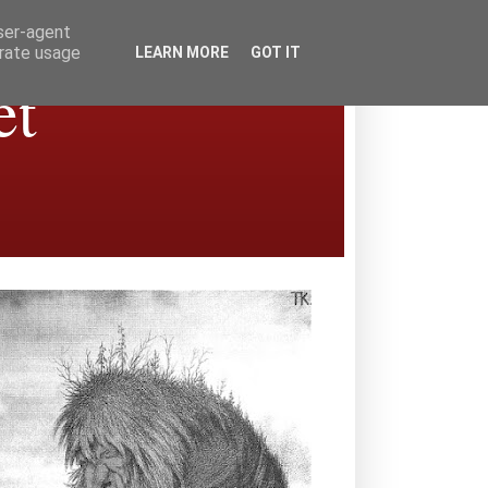
user-agent
erate usage
LEARN MORE
GOT IT
et