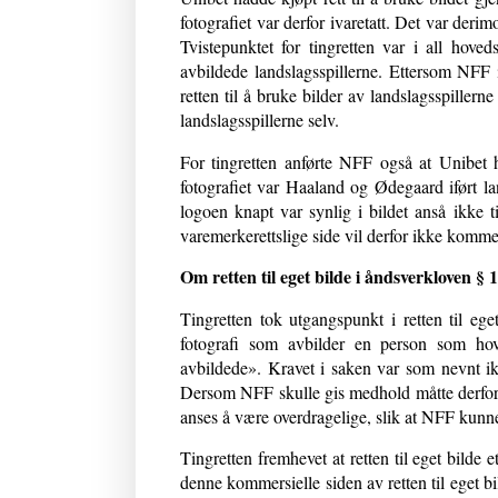
fotografiet var derfor ivaretatt. Det var der
Tvistepunktet for tingretten var i all hove
avbildede landslagsspillerne. Ettersom NFF 
retten til å bruke bilder av landslagsspillern
landslagsspillerne selv.
For tingretten anførte NFF også at Unibet 
fotografiet var Haaland og Ødegaard iført l
logoen knapt var synlig i bildet anså ikke
varemerkerettslige side vil derfor ikke kommen
Om retten til eget bilde i åndsverkloven § 
Tingretten tok utgangspunkt i retten til eg
fotografi som avbilder en person som hov
avbildede». Kravet i saken var som nevnt ik
Dersom NFF skulle gis medhold måtte derfor 
anses å være overdragelige, slik at NFF kunn
Tingretten fremhevet at retten til eget bilde
denne kommersielle siden av retten til eget bi