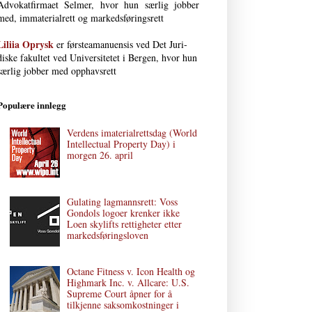
Advokat­firmaet Selmer, hvor hun særlig jobber
med, immaterial­rett og markedsføringsrett
Liliia Oprysk
er førsteamanuensis ved Det Juri­
diske fakultet ved Uni­versi­tetet i Bergen, hvor hun
særlig jobber med opphavsrett
Populære innlegg
Verdens imaterialrettsdag (World
Intellectual Property Day) i
morgen 26. april
Gulating lagmannsrett: Voss
Gondols logoer krenker ikke
Loen skylifts rettigheter etter
markedsføringsloven
Octane Fitness v. Icon Health og
Highmark Inc. v. Allcare: U.S.
Supreme Court åpner for å
tilkjenne saksomkostninger i