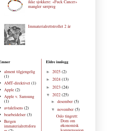
ikke sjokkere: «Fuck Cancer»
mangler særpreg
Immaterialrettstrollet 2 år
Emner
Eldre innlegg
alment tilgjengelig
2025
(2)
►
(1)
2024
(13)
►
AMT-direktivet
(1)
2023
(24)
►
Apple
(2)
2022
(25)
▼
Apple v. Samsung
(1)
desember
(5)
►
avtalelisens
(2)
november
(5)
▼
bearbeidelser
(3)
Oslo tingrett:
Dom om
Bergen
økonomisk
immaterialrettsforu
kompensasjon
m
(2)