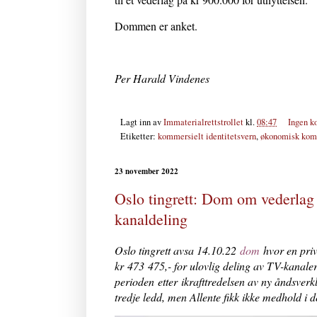
Dommen er anket.
Per Harald Vindenes
Lagt inn av
Immaterialrettstrollet
kl.
08:47
Ingen k
Etiketter:
kommersielt identitetsvern
,
økonomisk kom
23 november 2022
Oslo tingrett: Dom om vederlag 
kanaldeling
Oslo tingrett avsa 14.10.22
dom
hvor en priv
kr
473 475,- for ulovlig deling av TV-kanale
perioden
etter
ikrafttredelsen av ny åndsverk
tredje ledd, men Allente fikk ikke medhold i de