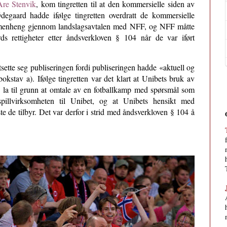
Are Stenvik
, kom tingretten til at den kommersielle siden av
degaard hadde ifølge tingretten overdratt de kommersielle
ssammenheng gjennom landslagsavtalen med NFF, og NFF måtte
rettigheter etter åndsverkloven § 104 når de var iført
sette seg publiseringen fordi publiseringen hadde «aktuell og
okstav a). Ifølge tingretten var det klart at Unibets bruk av
ten la til grunn at omtale av en fotballkamp med spørsmål som
pillvirksomheten til Unibet, og at Unibets hensikt med
ste de tilbyr. Det var derfor i strid med åndsverkloven § 104 å