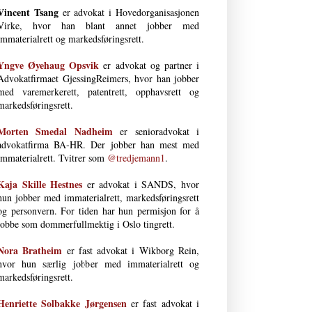
Vincent Tsang
er advokat i Hovedorganisasjonen
Virke, hvor han blant annet jobber med
immaterialrett og markedsføringsrett.
Yngve Øyehaug Opsvik
er advokat og partner i
Advokatfirmaet GjessingReimers, hvor han jobber
med varemerkerett, patentrett, opphavsrett og
markedsføringsrett.
Morten Smedal Nad­heim
er senioradvokat i
advokatfirma BA-HR. Der jobber han mest med
immaterialrett. Tvitrer som
@tredjemann1
.
Kaja Skille Hestnes
er advokat i SANDS, hvor
hun jobber med immaterial­rett, markeds­førings­rett
og person­vern. For tiden har hun permisjon for å
jobbe som dommerfullmektig i Oslo tingrett.
Nora Bratheim
er fast advokat i Wikborg Rein,
hvor hun særlig jobber med immaterialrett og
markedsføringsrett.
Henriette Solbakke Jørgensen
er fast advokat i