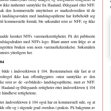
imot ikke innhentet samtykke fra Haaland, Ødegaard eller NFF.
dsak den kommersielle utnyttelsen av markedsverdien til de
i landslagsavtalen med landslagsspillerne har forbeholdt seg
e til kommersielle formål, ble søksmålet reist av NFF, og ikke
hadde krenket NFFs varemerkerettigheter. På det publiserte
andslagsdrakter med NFFs logo. Blant annet som følge av at
 tingretten bruken som noen varemerkekrenkelse. Søksmålets
teres ytterligere her.
104
et bilde i åndsverkloven § 104. Bestemmelsen slår fast at et
edregel ikke kan offentliggjøres «uten samtykke av den
ke reist av de «avbildede» landslagsspillerne, men av NFF.
Haaland og Ødegaards rettigheter etter åndsverkloven § 104
e håndheve rettighetene.
 etter åndsverkloven § 104 også har en kommersiell side, og at
lde ofte og i stigende grad overdras i praksis. På bakgrunn av