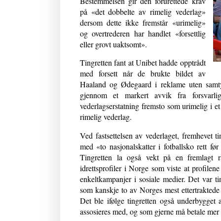
Bestemmelsen gir den forurettede krav
på «det dobbelte av rimelig vederlag»
dersom dette ikke fremstår «urimelig»
og overtrederen har handlet «forsettlig
eller grovt uaktsomt».
Tingretten fant at Unibet hadde opptrådt
med forsett når de brukte bildet av
Haaland og Ødegaard i reklame uten samty
gjennom et markert avvik fra forsvarl
vederlagserstatning fremsto som urimelig i et
rimelig vederlag.
Ved fastsettelsen av vederlaget, fremhevet tin
med «to nasjonalskatter i fotballsko rett f
Tingretten la også vekt på en fremlagt r
idrettsprofiler i Norge som viste at profile
enkeltkampanjer i sosiale medier. Det var t
som kanskje to av Norges mest ettertraktede sp
Det ble ifølge tingretten også underbygget 
assosieres med, og som gjerne må betale mer e