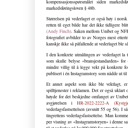
kompensasjonsspørsmålet siden markedsfø
markedsføringsloven § 48b.
Størrelsen på vederlaget er også høy i nors
retten til eget bilde har det ikke tidligere b
(Andy Finch)
. Saken mellom Unibet og NFF sk
fotografiet avbilder to av Norges mest ettertr
kanskje ikke så påfallende at vederlaget ble 
I den konkrete utmålingen av vederlaget la t
som skulle belyse «bransjestandarden» for e
mindre villig til å legge vekt på konkrete f
publisert i én Instagramstory som nådde ut ti
Et annet aspekt som ikke ble vektlagt, e
spilltjenester i reklamen. Det er også uklart
høyde for det beskjedne omfanget av Unibets
avgjørelsen i
HR-2022-2222-A (Kystgje
vederlagsfastsettelsen (avsnitt 55 og 56). I 
tingrettens vederlagsfastsettelse. Man kom
per visning av «Instagramstoryen» i denne sa
til et vederlag på kr 900.000 for utnyttelsen.