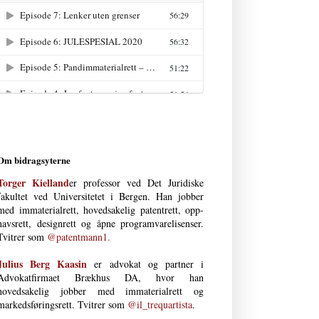
Om bidragsyterne
Torger Kielland
er professor ved Det Juri­diske
fakultet ved Uni­versi­tetet i Bergen. Han jobber
med immateria­l­rett, hoved­­sakelig patent­­rett, opp­
havs­­­rett, design­rett og åpne program­vare­lisenser.
Tvitrer som
@patentmann1.
Julius Berg Kaasin
er advokat og partner i
Advokatfirmaet Brækhus DA, hvor han
hovedsakelig jobber med immaterial­rett og
markedsføringsrett. Tvitrer som
@il_trequartista
.