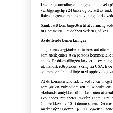
I vederlagsutmålingen la tingretten lite vekt 
var tilgjengelig i 24 timer og ble sett av 
ifølge tingretten mindre betydning for det ved
Samlet sett kom tingretten til at et rimelig v
til å betale NFF et dobbelt vederlag på kr 1.8
Avsluttende bemerkninger
Tingrettens avgjørelse er interessant etters
som anerkjenner at en persons kommersielle re
andre. Problemstillingen knyttet til overdrag
utenlandsk rettspraksis, særlig fra USA, hvor 
en immaterialrett på linje med opphavs- og va
At de kommersielle sidene ved retten til eget 
som gir en virksomhet rett til å bruke ens
«forhåndssamtykke» til bruken, uten at avtal
avbildedes rettigheter overfor andre. Fr
åndsverkloven § 104 i denne saken. Det mes
markedsføringsloven § 30 og/eller gen