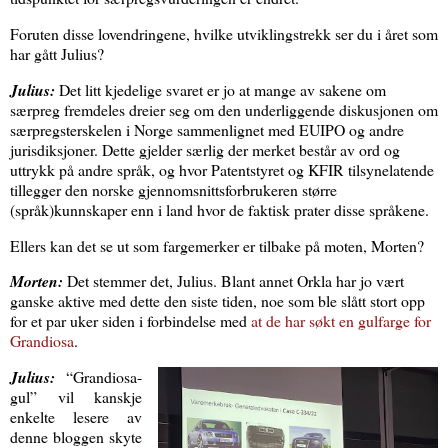
Foruten disse lovendringene, hvilke utviklingstrekk ser du i året som
har gått Julius?
Julius:
Det litt kjedelige svaret er jo at mange av sakene om
særpreg fremdeles dreier seg om den underliggende diskusjonen om
særpregsterskelen i Norge sammenlignet med EUIPO og andre
jurisdiksjoner. Dette gjelder særlig der merket består av ord og
uttrykk på andre språk, og hvor Patentstyret og KFIR tilsynelatende
tillegger den norske gjennomsnittsforbrukeren større
(språk)kunnskaper enn i land hvor de faktisk prater disse språkene.
Ellers kan det se ut som fargemerker er tilbake på moten, Morten?
Morten:
Det stemmer det, Julius. Blant annet Orkla har jo vært
ganske aktive med dette den siste tiden, noe som ble slått stort opp
for et par uker siden i forbindelse med
at de har søkt en gulfarge for
Grandiosa
.
Julius:
“Grandiosa-
gul” vil kanskje
enkelte lesere av
denne bloggen skyte