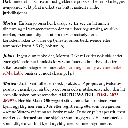
Da kunne det – i samsvar med gjeldende praksis - heller ikke legges
avgjørende vekt på at merket var blitt registrert i andre
jurisdiksjoner.
Morten:
En kan jo også her kanskje se for seg en litt annen
tilnærming til varemerkeretten der en tillater registrering av slike
merker, men samtidig slik at bruk av «precisely» om
karakteristikker av varer og tjenester anses beskrivende etter
varemerkeloven § 5 (2) bokstav b).
Julius:
Ingen dum tanke det, Morten. Likevel er det nok slik at det
etter gjeldende rett i praksis kreves omfattende innarbeidelse for
slike rosende betegnelser, noe
saken om registrering av varemerket
reMarkable
også er et godt eksempel på.
Morten:
Ja, i hvert fall etter norsk praksis ...
Apropos angivelse av
positive egenskaper så ble jo det også delvis utslagsgivende i den litt
ARCTIC WATER (
TOSL-2023-
spesielle saken om varemerket
25997
)
. Her ble Mack Ølbryggeri sitt varemerke for mineralvann
kjent ugyldig mer enn 20 år etter registrering ettersom betegnelsen
«Arctic Water» måtte anses beskrivende. Dette er jo litt spesielt, men
merket led dermed samme skjebne som bryggeriets EU-varemerke
som tidligere var blitt kjent ugyldig med samme begrunnelse.