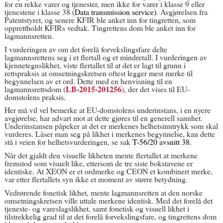
for en rekke varer og tjenester, men ikke for varer i klasse 9 eller
tjenestene i klasse 38 (
Data transmission service)
. Avgjørelsen fra
Patentstyret, og senere KFIR ble anket inn for tingretten, som
opprettholdt KFIRs vedtak. Tingrettens dom ble anket inn for
lagmannsretten.
I vurderingen av om det forelå forvekslingsfare delte
lagmannsrettens seg i et flertall og et mindretall. I vurderingen av
kjennetegnslikhet, viste flertallet til at d
et er lagt til grunn i
rettspraksis at omsetningskretsen oftest legger mest merke til
begynnelsen av et ord. Dette med en henvisning til en
LB-2015-201256
lagmannsrettsdom (
),
der det vises til EU-
domstolens praksis.
Her må vil vel bemerke at EU-domstolens underinstans, i en nyere
avgjørelse, har advart mot at dette gjøres til en generell sannhet.
Underinstansen påpeker at det er merkenes helhetsinntrykk som skal
vurderes. Låser man seg på likhet i merkenes begynnelse, kan dette
stå i veien for helhetsvurderingen, se sak
T-56/20 avsnitt 38.
Når det gjaldt den visuelle likheten mente flertallet at merkene
fremstod som visuelt like, ettersom de tre siste bokstavene er
identiske. At XEON er et ordmerke og CEON et kombinert merke,
var etter flertallets syn ikke et moment av større betydning.
Vedrørende fonetisk likhet, mente lagmannsretten at den norske
omsetningskretsen ville uttale merkene identisk. Med det forelå det
tjeneste- og vareslagslikhet, samt fonetisk og visuell likhet i
tilstrekkelig grad til at det forelå forvekslingsfare, og tingrettens dom