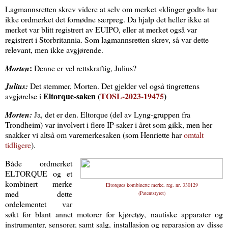
Lagmannsretten skrev videre at selv om merket «klinger godt» har
ikke ordmerket det fornødne særpreg. Da hjalp det heller ikke at
merket var blitt registrert av EUIPO, eller at merket også var
registrert i Storbritannia. Som lagmannsretten skrev, så var dette
relevant, men ikke avgjørende.
:
Morten
Denne er vel rettskraftig, Julius?
Julius:
Det stemmer, Morten. Det gjelder vel også tingrettens
Eltorque-saken (
TOSL-2023-19475
)
avgjørelse i
Morten:
Ja, det er den. Eltorque (del av Lyng-gruppen fra
Trondheim) var involvert i flere IP-saker i året som gikk, men her
snakker vi altså om varemerkesaken (som Henriette har
omtalt
tidligere
).
Både ordmerket
ELTORQUE og et
kombinert merke
Eltorques kombinerte merke, reg. nr. 330129
med dette
(
Patentstyret
)
ordelementet var
søkt for blant annet motorer for kjøretøy, nautiske apparater og
instrumenter, sensorer, samt salg, installasjon og reparasjon av disse