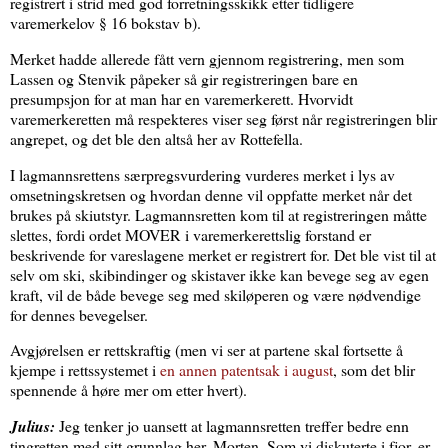
registrert i strid med god forretningsskikk etter tidligere
varemerkelov § 16 bokstav b).
Merket hadde allerede fått vern gjennom registrering, men som
Lassen og Stenvik påpeker så gir registreringen bare en
presumpsjon for at man har en varemerkerett. Hvorvidt
varemerkeretten må respekteres viser seg først når registreringen blir
angrepet, og det ble den altså her av Rottefella.
I lagmannsrettens særpregsvurdering vurderes merket i lys av
omsetningskretsen og hvordan denne vil oppfatte merket når det
brukes på skiutstyr. Lagmannsretten kom til at registreringen måtte
slettes, fordi ordet MOVER i varemerkerettslig forstand er
beskrivende for vareslagene merket er registrert for. Det ble vist til at
selv om ski, skibindinger og skistaver ikke kan bevege seg av egen
kraft, vil de både bevege seg med skiløperen og være nødvendige
for dennes bevegelser.
Avgjørelsen er rettskraftig (men vi ser at partene skal fortsette å
kjempe i rettssystemet i
en annen patentsak i august
, som det blir
spennende å høre mer om etter hvert).
Julius:
Jeg tenker jo uansett at lagmannsretten treffer bedre enn
tingretten med sitt grunnlag her, Morten. Som vi diskuterte i fjor, er