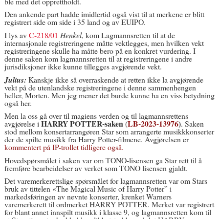
ble med det opprettholdt.
Den ankende part hadde imidlertid også vist til at merkene er blitt
registrert side om side i 35 land og av EUIPO.
I lys av
C-218/01
Henkel
, kom
Lagmannsretten til at de
internasjonale registreringene måtte vektlegges, men hvilken vekt
registreringene skulle ha måtte bero på en konkret vurdering. I
denne saken kom lagmannsretten til at registreringene i andre
jurisdiksjoner ikke kunne tillegges avgjørende vekt.
Julius:
Kanskje ikke så overraskende at retten ikke la avgjørende
vekt på de utenlandske registreringene i denne sammenhengen
heller, Morten. Men jeg mener det burde kunne ha en viss betydning
også her.
Men la oss gå over til magiens verden og til lagmannsrettens
HARRY POTTER-saken
LB-2023-13976
)
avgjørelse i
(
. Saken
stod mellom konsertarrangøren Star som arrangerte musikkkonserter
der de spilte musikk fra Harry Potter-filmene. Avgjørelsen er
kommentert på IP-trollet tidligere også.
Hovedspørsmålet i saken var om TONO-lisensen ga Star rett til å
fremføre bearbeidelser av verket som TONO lisensen gjaldt.
Det varemerkerettslige spørsmålet for lagmannsretten var om Stars
bruk av tittelen «The Magical Music of Harry Potter” i
markedsføringen av nevnte konserter, krenket Warners
varemerkerett til ordmerket HARRY POTTER. Merket var registrert
for blant annet innspilt musikk i klasse 9, og lagmannsretten kom til