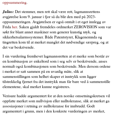
oppsummering
.
Julius:
Det stemmer, men rett skal være rett, lagmannsrettens
avgjørelse kom 9. januar i fjor så da blir den med på 2023-
oppsummeringen. Avgjørelsen er også omtalt i et eget innlegg av
Frida
her
. Saken gjaldt fremdeles ordmerket ZEROVISION som var
søkt for blant annet maskiner som generer kunstig røyk, og
sikkerhetsalarmssystemer. Både Patentstyret, Klagenemnda og
tingretten kom til at merket manglet det nødvendige særpreg, og at
det var beskrivende.
I sin vurdering fremhevet lagmannsretten at et merke som består av
en kombinasjon av enkeltord som i seg selv er beskrivende, anses
normalt også kombinasjonen som beskrivende. Men dersom ordene
i merket er satt sammen på en uvanlig måte, slik at
sammenstillingen som helhet skaper et inntrykk som ligger
tilstrekkelig fjernet fra det inntrykk man får bare ved å sammenstille
elementene, skal merket kunne registreres.
Verisure hadde argumentert for at den norske omsetningskretsen vil
oppfatte merket som nullvisjon eller nulltoleranse, slik at merket ga
assosiasjoner i retning av nulltoleranse for innbrudd. Godt
argumentert i grunn, men i den konkrete vurderingen av merket,