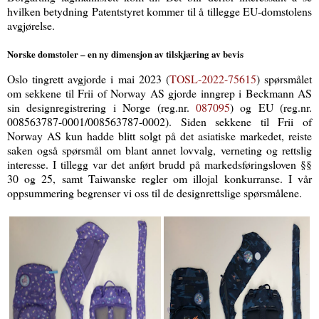
hvilken betydning Patentstyret kommer til å tillegge EU-domstolens
avgjørelse.
Norske domstoler – en ny dimensjon av tilskjæring av bevis
Oslo tingrett avgjorde i mai 2023 (
TOSL-2022-75615
)
spørsmålet
om sekkene til Frii of Norway AS gjorde inngrep i Beckmann AS
sin designregistrering i Norge (reg.nr.
087095
)
og EU (reg.nr.
008563787-0001/008563787-0002). Siden sekkene til Frii of
Norway AS kun hadde blitt solgt på det asiatiske markedet, reiste
saken også spørsmål om blant annet lovvalg, verneting og rettslig
interesse. I tillegg var det anført brudd på markedsføringsloven §§
30 og 25, samt Taiwanske regler om illojal konkurranse. I vår
oppsummering begrenser vi oss til de designrettslige spørsmålene.