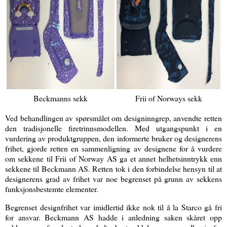
Beckmanns sekk
Frii of Norways sekk
Ved behandlingen av spørsmålet om designinngrep, anvendte retten
den tradisjonelle firetrinnsmodellen. Med utgangspunkt i en
vurdering av produktgruppen, den informerte bruker og designerens
frihet, gjorde retten en sammenligning av designene for å vurdere
om sekkene til Frii of Norway AS ga et annet helhetsinntrykk enn
sekkene til Beckmann AS. Retten tok i den forbindelse hensyn til at
designerens grad av frihet var noe begrenset på grunn av sekkens
funksjonsbestemte elementer.
Begrenset designfrihet var imidlertid ikke nok til å la Starco gå fri
for ansvar. Beckmann AS hadde i anledning saken skåret opp