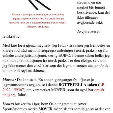
steder, men når
merket ble funnet
beskrivende, kan det
Mortens illustrasjon av betydningen av utenlandske
ikke tillegges
særpregsavgjørelser i norsk rett. Når lander duen på
avgjørende vekt.
bussen og velter den i avgjørende retning utenfor veien!?
(Morten/CMS Kluge)
Avgjørelsen er
rettskraftig.
Med fare for å gjenta meg selv (og Frida) så savner jeg fremdeles en
klarere rød tråd mellom særpregsvurderinger i norsk praksis og fra
enkelte andre jurisdiksjoner, særlig EUIPO. I denne saken heller jeg
nok mot at konklusjonen fra norsk praksis er den riktige, selv om
jeg ikke mener den er
så
klar som det lagmannsretten uttaler når det
kommer til røykmaskinene.
Morten:
Du kan så si. En annen gjenganger fra i fjor er jo
ROTTEFELLA-saken
lagmannsrettens avgjørelse i denne
(
LB-
2022-159367)
om varemerket MOVER
, som du også har
omtalt
tidligere
, Julius.
Som vi husker fra i fjor, kom Oslo tingrett til at Amer
Sports/Atomics merke MOVER måtte slettes som følge av at det var