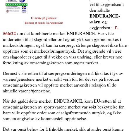
vel til avgjørelsen i
den såkalte
ENDURANCE-
Et merke på glattisen?
saken
og
Bildene er hentet fra
Patentstyret
T-
avgjørelsen i
566/22
om det kombinerte merket ENDURANCE. Her viste
underretten til at slagord eller ord og uttrykk som gjerne brukes i
markedsføringen, også kan ha særpreg, så lenge slagordet ikke bare
oppfattes som et markedsføringsuttrykk. Det avgjørende vil være
om slagordet er egnet til å vekke en viss undring, eller krever noe
fortolkning av omsetningskretsen som møter merket.
Dernest viste retten til at særpregsvurderingen må først tas i lys av
varene/tjenestene merket er søkt vern for, før det ses på hvordan
omsetningskretsen vil oppfatte merket anvendt i relasjon til de
aktuelle varene/tjenestene.
Når det gjaldt dette merket, ENDURANCE, kom EU-retten til at
omsetningskretsen av sportsvarene merket var søkt beskyttelse for,
bare ville oppfatte ordet som et salgsfremmende uttrykk, og ikke
som en angivelse av kommersiell opprinnelse.
Det var også behov for å friholde merket, slik at andre også kunne