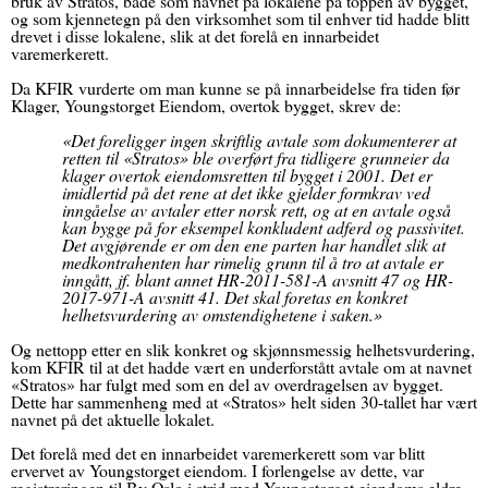
bruk av Stratos, både som navnet på lokalene på toppen av bygget,
og som kjennetegn på den virksomhet som til enhver tid hadde blitt
drevet i disse lokalene, slik at det forelå en innarbeidet
varemerkerett.
Da KFIR vurderte om man kunne se på innarbeidelse fra tiden før
Klager, Youngstorget Eiendom, overtok bygget, skrev de:
«
Det foreligger ingen skriftlig avtale som dokumenterer at
retten til «Stratos» ble overført fra tidligere grunneier da
klager overtok eiendomsretten til bygget i 2001. Det er
imidlertid på det rene at det ikke gjelder formkrav ved
inngåelse av avtaler etter norsk rett, og at en avtale også
kan bygge på for eksempel konkludent adferd og passivitet.
Det avgjørende er om den ene parten har handlet slik at
medkontrahenten har rimelig grunn til å tro at avtale er
inngått, jf. blant annet HR-2011-581-A avsnitt 47 og HR-
2017-971-A avsnitt 41. Det skal foretas en konkret
helhetsvurdering av omstendighetene i saken.»
Og nettopp etter en slik konkret og skjønnsmessig helhetsvurdering,
kom KFIR til at det hadde vært en underforstått avtale om at navnet
«Stratos» har fulgt med som en del av overdragelsen av bygget.
Dette har sammenheng med at «Stratos» helt siden 30-tallet har vært
navnet på det aktuelle lokalet.
Det forelå med det en innarbeidet varemerkerett som var blitt
ervervet av Youngstorget eiendom. I forlengelse av dette, var
registreringen til By Oslo i strid med Youngstorget eiendoms eldre