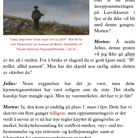
årsoppsummeringen
på Larvikkurset i
fjor at du ikke vil bli
med denne gangen,
Morten?
"Langt langt borte så han noget lyse og glitre". Kan det ha
Morten:
Å neida
vært Patentstyrets nye kontorer på Helsfyr Askeladden så?
Julius, denne praten
Theodor Kittelsen (
Nasjonalbiblioteket
, i det fri)
vil jeg ikke gå glipp
av for alt i verden. For å bruke et slagord du er godt kjent med; “IP-
trollet, alltid uansett”. Men har det skjedd noe særlig siden slutten
av oktober da?
Julius:
Noen avgjørelser har det jo vært, men dette
kjennetegnsrettsåret har vært roligere enn de siste. Det skulle
kanskje bare mangle også. Men ny varemerkelov, det har vi jo fått?
:
Morten
Ja, den kom jo endelig på plass 1. mars i fjor. Dette har vi
skrevet om flere ganger
tidligere
, men oppsummeringsvis er det
verdt å nevne at vi nå har nye regler knyttet til gjengivelse av
merket, beskyttelsesomfang for sort/hvit-merker, «ny» ond tro-
bestemmelse og nye rettsvern- og kollisjonsregler, samt at
tidspunktet for særpregsvurderingen er endret.