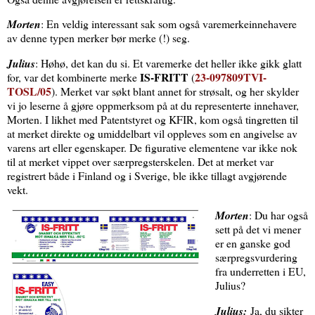
Morten
: En veldig interessant sak som også varemerkeinnehavere
av denne typen merker bør merke (!) seg.
Julius
: Høhø, det kan du si. Et varemerke det heller ikke gikk glatt
IS-FRITT
23-097809TVI-
for, var det kombinerte merke
(
TOSL/05
). Merket var søkt blant annet for strøsalt, og her skylder
vi jo leserne å gjøre oppmerksom på at du representerte innehaver,
Morten. I likhet med Patentstyret og KFIR, kom også tingretten til
at merket direkte og umiddelbart vil oppleves som en angivelse av
varens art eller egenskaper. De figurative elementene var ikke nok
til at merket vippet over særpregsterskelen. Det at merket var
registrert både i Finland og i Sverige, ble ikke tillagt avgjørende
vekt.
Morten
: Du har også
sett på det vi mener
er en ganske god
særpregsvurdering
fra underretten i EU,
Julius?
Julius:
Ja, du sikter