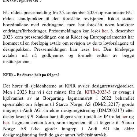
EU-rådets pressemelding fra 25. september 2023 oppsummerer EU-
rådets standpunkter til den foreslåtte revisjonen. Rådet støtter
hovedmålene med endringene, men har foreslått noen konkrete
endringer/forbedringer. Pressemeldingen kan leses
her
. 5. desember
2023 kom pressemeldingen om at Rådet og Europaparlamentet har
kommet til en foreløpig avtale om revisjon av de to lovforslagene til
designpakken. Pressemeldingen kan leses
her
. Den foreløpige
avtalen må nå godkjennes og formelt vedtas av begge
institusjonene.
KFIR – Er Starco helt på felgen?
Det hører til sjeldenhetene at KFIR avsier designrettsavgjørelser.
Men i 2023 har vi i det minste fått én.
KFIR-2023-3
er avsagt i
kjølvannet av at Borgarting lagmannsrett i 2022 behandlet
spørsmålet om felgene til Starco Norge AS (DM/212217) gjorde
inngrep i Audi AG sin eldre designregistrering (DM/203217) etter
designloven § 9. Saken har tidligere vært omtalt av IP-trollet
her
og
her
. Lagmannsretten kom, som tingretten, til at felgene til Starco
Norge AS ikke gjorde inngrep i Audi AG sin eldre
designregistrering fordi de ga et annet helhetsinntrykk.