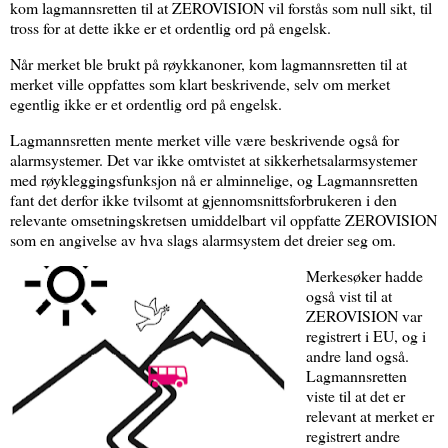
kom lagmannsretten til at ZEROVISION vil forstås som null sikt, til
tross for at dette ikke er et ordentlig ord på engelsk.
Når merket ble brukt på røykkanoner, kom lagmannsretten til at
merket ville oppfattes som klart beskrivende, selv om merket
egentlig ikke er et ordentlig ord på engelsk.
Lagmannsretten mente merket ville være beskrivende også for
alarmsystemer. Det var ikke omtvistet at sikkerhetsalarmsystemer
med røykleggingsfunksjon nå er alminnelige, og Lagmannsretten
fant det derfor ikke tvilsomt at gjennomsnittsforbrukeren i den
relevante omsetningskretsen umiddelbart vil oppfatte ZEROVISION
som en angivelse av hva slags alarmsystem det dreier seg om.
Merkesøker hadde
også vist til at
ZEROVISION var
registrert i EU, og i
andre land også.
Lagmannsretten
viste til at det er
relevant at merket er
registrert andre