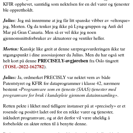
KFIR opphevet, samtidig som nektelsen for en del varer og tjenester
ble opprettholdt.
Julius
:
Jeg må innrømme at jeg får litt spanske vibber av «eltorque»
jeg, Morten. Og da tenker jeg ikke på Lyng-gruppen og Anfi del
Mar på Gran Canaria. Men så er vel ikke jeg noen
gjennomsnittsforbruker av aktuatorer og ventiler heller.
Morten:
Kanskje like greit at denne særpregsvurderingen ikke tar
utgangspunkt i dine assosiasjoner da Julius. Men du har også sett
PRECISELY-avgjørelsen
helt kort på denne
fra Oslo tingrett
TOSL-2022-162782
(
).
Julius:
Ja, ordmerket PRECISLY var nektet vern av både
Patentstyret og KFIR for dataprogrammer i klasse 42, nærmere
bestemt
«Programvare som en tjeneste (SAAS) tjenester med
programvare for bruk i kundepleie gjennom datainnsamling»
.
Retten pekte i likhet med tidligere instanser på at «precisely» er et
rosende og positivt ladet ord for en rekke varer og tjenester,
inkludert programvare, og at det derfor vil være uheldig å
forbeholde en aktør retten til å benytte denne.