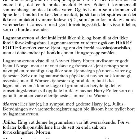
enerett til, det er å bruke merket Harry Potter i kommersiell
sammenheng for de aktuelle varer. Og hvis man som dommer vil
åpne for at andre bruker dette merket, ja så kan det spørres om det
ikke er unntaket i varemerkeloven § 5, som åpner for bruk av andres
varemerker i samsvar med god forretningsskikk for visse tilfeller,
som da burde anvendes.
Lagmannsretten så det imidlertid ikke slik, og kom til at det ikke
forelå forvekslingsfare.
Lagmannsretten vurderte også om HARRY
POTTER-merket var velkjent, og om det forelå assosiasjonsrisiko,
uten at dette endret på konklusjonen i inngrepsspørsmålet.
Lagmannsretten viste til at Navnet Harry Potter utvilsomt er godt
kjent i Norge, men at navnet først og fremst er kjent nettopp som
navn på en romanfigur og ikke som kjennetegn på noens varer og
tjenester. Selv om lagmannsretten påpekte at navnet nok kunne gi
assosiasjoner til Warners tjenester og produkter, fant ikke
lagmannsretten å kunne legge til grunn at en betydelig del av
omsetningskretsen vil oppfatte bruk av navnet Harry Potter som en
garanti for at en vare eller tjeneste stammer fra Warner.
Morten
: Her har jeg litt sympati med godeste Harry jeg, Julius.
Betydningen av varemerkeregistreringen ble liksom bare tryllet bort
av lagmannsretten.
Julius:
Enig i at denne begrunnelsen var litt overraskende. Før vi
forlater kollisjonstilfellene har du sett på enda sak om
forvekslingsfare, Morten.