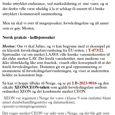
bruke uttrykket endurance, ved markedsføring av sine varer, og at
det derfor ville være uheldig å la et selskap få enerett til å bruke
uttrykket i kommersiell sammenheng.
Men nå skal vi over til inngrepssaker, forvekslingsfare og alt annet
som er gøy, Morten.
Norsk praksis - kollisjonssaker
Morten:
Om vi skal Julius, og vi kan begynne med
et eksempel på
T-473/22
en klassisk forvekslingsfarevurdering fra EU-retten, i
.
Spørsmålet var om merket LAAVA ville krenke varemerkeretten til
det eldre merket LAV. Det forelå vareidentitet, men merkene var
ikke tilstrekkelig like rent fonetisk, visuelt eller konseptuelt til at det
forelå forvekslingsfare. Dommen gir en god oppsummering av
momentene til forvekslingsfarevurderingen, og viser at underretten
holder en konsistent linje.
LB-2023-9016
Så kan vi hoppe tilbake til Norge, og se på
og den
XEON/CEON-saken
såkalte
som gjaldt forvekslingsfare mellom
ordmerket XEON og det kombinerte merket CEON.
XEON var registrert i Norge for varer i klasse 9 som omfatter blant
annet databehandlingsutstyr og datamaskiner,
operativsystemprogrammer.
Det yngre merket CEON var søkt vern i Norge, og det ble gitt vern