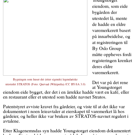
eiendom, som eide
bygården der
utestedet lå, mente
de hadde en eldre
varemerkerett basert
på innarbeidelse, og
at registreringen til
By Oslo Group
måtte oppheves fordi
registeringen krenket
deres eldre
varemerkerett.
Bygningen som huser det (etter sigende) legendariske
Det var på det rene
utestedet STRATOS (Foto:
Quevaal (Wikipedia) /CC BY-SA 3.0
)
at Youngstorget
eiendom eide bygget, der det i en årrekke hadde vært en kafé, eller
en restaurant eller et utested som hadde navnet Stratos.
Patentstyret avviste kravet fra gårdeier, og viste til at det ikke var
dokumentert i noen leieavtaler at eierskapet til varemerket lå hos
gårdeier, og heller ikke var bruken av STRATOS-navnet regulert i
avtalene.
Etter Klagenemndas syn hadde Youngstorget eiendom dokumentert