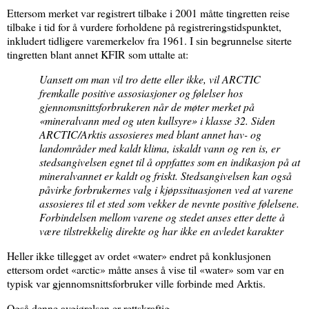
Ettersom merket var registrert tilbake i 2001 måtte tingretten reise
tilbake i tid for å vurdere forholdene på registreringstidspunktet,
inkludert tidligere varemerkelov fra 1961. I sin begrunnelse siterte
tingretten blant annet KFIR som uttalte at:
Uansett om man vil tro dette eller ikke, vil ARCTIC
fremkalle positive assosiasjoner og følelser hos
gjennomsnittsforbrukeren når de møter merket på
«mineralvann med og uten kullsyre» i klasse 32. Siden
ARCTIC/Arktis assosieres med blant annet hav- og
landområder med kaldt klima, iskaldt vann og ren is, er
stedsangivelsen egnet til å oppfattes som en indikasjon på at
mineralvannet er kaldt og friskt. Stedsangivelsen kan også
påvirke forbrukernes valg i kjøpssituasjonen ved at varene
assosieres til et sted som vekker de nevnte positive følelsene.
Forbindelsen mellom varene og stedet anses etter dette å
være tilstrekkelig direkte og har ikke en avledet karakter
Heller ikke tillegget av ordet «water» endret på konklusjonen
ettersom ordet «arctic» måtte anses å vise til «water» som var en
typisk var gjennomsnittsforbruker ville forbinde med Arktis.
Også denne avgjørelsen er rettskraftig.