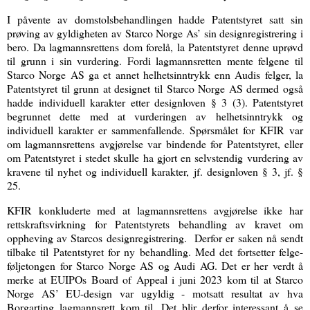
I påvente av domstolsbehandlingen hadde Patentstyret satt sin
prøving av gyldigheten av Starco Norge As’ sin designregistrering i
bero. Da lagmannsrettens dom forelå, la Patentstyret denne uprøvd
til grunn i sin vurdering. Fordi lagmannsretten mente felgene til
Starco Norge AS ga et annet helhetsinntrykk enn Audis felger, la
Patentstyret til grunn at designet til Starco Norge AS dermed også
hadde individuell karakter etter designloven § 3 (3). Patentstyret
begrunnet dette med at vurderingen av helhetsinntrykk og
individuell karakter er sammenfallende. Spørsmålet for KFIR var
om lagmannsrettens avgjørelse var bindende for Patentstyret, eller
om Patentstyret i stedet skulle ha gjort en selvstendig vurdering av
kravene til nyhet og individuell karakter, jf. designloven § 3, jf. §
25.
KFIR konkluderte med at lagmannsrettens avgjørelse ikke har
rettskraftsvirkning for Patentstyrets behandling av kravet om
oppheving av Starcos designregistrering. Derfor er saken nå sendt
tilbake til Patentstyret for ny behandling. Med det fortsetter felge-
føljetongen for Starco Norge AS og Audi AG. Det er her verdt å
merke at EUIPOs Board of Appeal i juni 2023 kom til at Starco
Norge AS’ EU-design var ugyldig - motsatt resultat av hva
Borgarting lagmannsrett kom til. Det blir derfor interessant å se