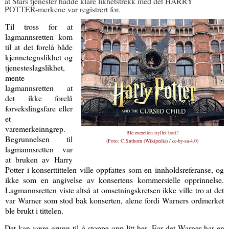
at Stars tjenester hadde klare likhetstrekk med det HARRY
POTTER-merkene var registrert for.
Til tross for at
lagmannsretten kom
til at det forelå både
kjennetegnslikhet og
tjenesteslagslikhet,
mente
lagmannsretten at
det ikke forelå
forvekslingsfare eller
et
varemerkeinngrep.
Ble eneretten tryllet bort?
Begrunnelsen til
(Foto:
C.Suthorn (Wikipedia) / cc-by-sa-4.0
)
lagmannsretten var
at bruken av Harry
Potter i konserttittelen ville oppfattes som en innholdsreferanse, og
ikke som en angivelse av konsertens kommersielle opprinnelse.
Lagmannsretten viste altså at omsetningskretsen ikke ville tro at det
var Warner som stod bak konserten, alene fordi Warners ordmerket
ble brukt i tittelen.
Det kan være grunn til å stoppe opp litt her. For det Warner har en