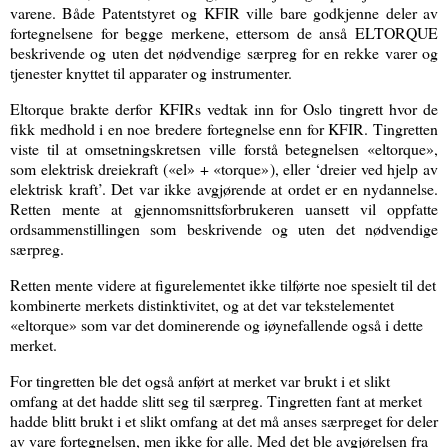
varene. Både Patentstyret og KFIR ville bare godkjenne deler av
fortegnelsene for begge merkene, ettersom de anså ELTORQUE
beskrivende og uten det nødvendige særpreg for en rekke varer og
tjenester knyttet til apparater og instrumenter.
Eltorque brakte derfor KFIRs vedtak inn for Oslo tingrett hvor de
fikk medhold i en noe bredere fortegnelse enn for KFIR. Tingretten
viste til at omsetningskretsen ville forstå betegnelsen «eltorque»,
som elektrisk dreiekraft («el» + «torque»), eller ‘dreier ved hjelp av
elektrisk kraft’. Det var ikke avgjørende at ordet er en nydannelse.
Retten mente at gjennomsnittsforbrukeren uansett vil oppfatte
ordsammenstillingen som beskrivende og uten det nødvendige
særpreg.
Retten mente videre at figurelementet ikke tilførte noe spesielt til det
kombinerte merkets distinktivitet, og at det var tekstelementet
«eltorque» som var det dominerende og iøynefallende også i dette
merket.
For tingretten ble det også anført at merket var brukt i et slikt
omfang at det hadde slitt seg til særpreg. Tingretten fant at merket
hadde blitt brukt i et slikt omfang at det må anses særpreget for deler
av vare fortegnelsen, men ikke for alle. Med det ble avgjørelsen fra