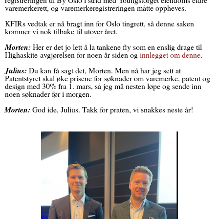
varemerkerett, og varemerkeregistreringen måtte oppheves.
KFIRs vedtak er nå bragt inn for Oslo tingrett, så denne saken
kommer vi nok tilbake til utover året.
Morten:
Her er det jo lett å la tankene fly som en enslig drage til
Highaskite-avgjørelsen for noen år siden og
innlegget om denne
.
Julius:
Du kan få sagt det, Morten. Men nå har jeg sett at
Patentstyret skal øke prisene for søknader om varemerke, patent og
design med 30% fra 1. mars, så jeg må nesten løpe og sende inn
noen søknader før i morgen.
Morten:
God ide, Julius. Takk for praten, vi snakkes neste år!