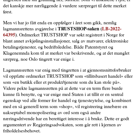
det kanskje mer nærliggende å vurdere særpreget til dette merket
først.
Men vi har jo fått enda en oppfølger i året som gikk, nemlig
TRUSTSHOP-saken (
LB-2022-
lagmannsrettens avgjørelse i
64395
)
. Ordmerket TRUSTSHOP var søkt registrert i Norge for
blant annet avkjølingsinstallasjoner, salg av matvarer, elektroniske
betalingstjenester, og bedriftsledelse. Både Patentstyret og
Klagenemnda kom til at merket var beskrivende, og at det manglet
særpreg, noe Oslo tingrett var enige i.
Lagmannsretten var enig med tingretten i at gjennomsnittsforbruker
vil oppfatte ordmerket TRUSTSHOP som «tillitsbasert handel» eller
som «en butikk eller et produkt/tjeneste som du kan stole på».
Videre pekte lagmannsretten på at dette var en term flere burde
kunne få benytte, og var enige med Staten i at tillit er en sentral
egenskap ved alle former for handel og tjenesteytelse, og kombinert
med en så generell term som «shop», vil registrering innebære en
uakseptabel monopolisering av ord som også andre
næringsdrivende har en berettiget interesse i å bruke. Dette er godt
argumentert av Regjeringsadvokaten, som går rett i kjernen av
friholdelsesbehovet.