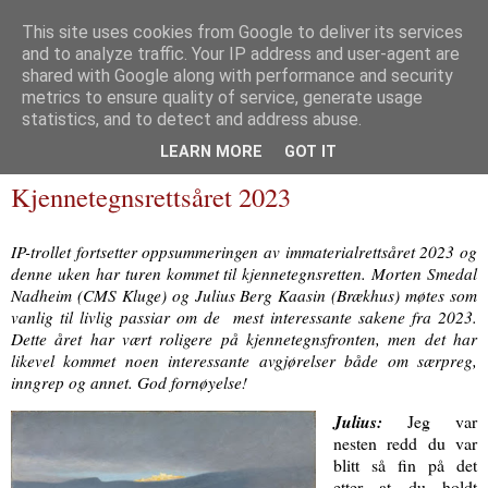
This site uses cookies from Google to deliver its services
and to analyze traffic. Your IP address and user-agent are
Immaterialretts­trollet
shared with Google along with performance and security
metrics to ensure quality of service, generate usage
En blogg om immaterialrett og tilliggende herligheter
statistics, and to detect and address abuse.
LEARN MORE
GOT IT
28 februar 2024
Kjennetegnsrettsåret 2023
IP-trollet fortsetter oppsummeringen av immaterialrettsåret 2023 og
denne uken har turen kommet til kjennetegnsretten. Morten Smedal
Nadheim (CMS Kluge) og Julius Berg Kaasin (Brækhus) møtes som
vanlig til livlig passiar om de mest interessante sakene fra 2023.
Dette året har vært roligere på kjennetegnsfronten, men det har
likevel kommet noen interessante avgjørelser både om særpreg,
inngrep og annet. God fornøyelse!
Julius:
Jeg var
nesten redd du var
blitt så fin på det
etter at du holdt