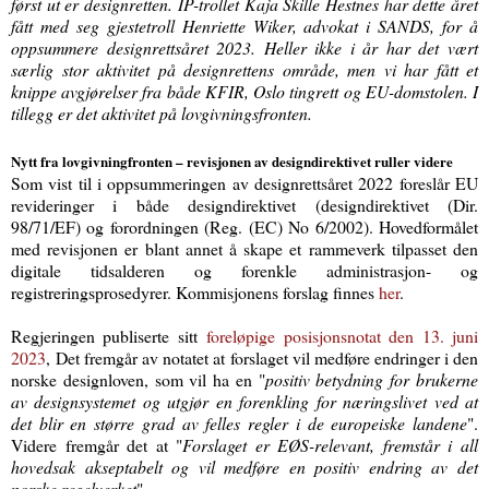
først ut er designretten. IP-trollet Kaja Skille Hestnes har dette året
fått med seg gjestetroll Henriette Wiker, advokat i SANDS, for å
oppsummere designrettsåret 2023. Heller ikke i år har det vært
særlig stor aktivitet på designrettens område, men vi har fått et
knippe avgjørelser fra både KFIR, Oslo tingrett og EU-domstolen. I
tillegg er det aktivitet på lovgivningsfronten.
Nytt fra lovgivningfronten – revisjonen av designdirektivet ruller videre
Som vist til i oppsummeringen av designrettsåret 2022 foreslår EU
revideringer i både designdirektivet (designdirektivet (Dir.
98/71/EF) og forordningen (Reg. (EC) No 6/2002). Hovedformålet
med revisjonen er blant annet å skape et rammeverk tilpasset den
digitale tidsalderen og forenkle administrasjon- og
registreringsprosedyrer. Kommisjonens forslag finnes
her
.
Regjeringen publiserte sitt
foreløpige posisjonsnotat den 13. juni
2023
, Det fremgår av notatet at forslaget vil medføre endringer i den
norske designloven, som vil ha en "
positiv betydning for brukerne
av designsystemet og utgjør en forenkling for næringslivet ved at
det blir en større grad av felles regler i de europeiske landene
".
Videre fremgår det at "
Forslaget er EØS-relevant, fremstår i all
hovedsak akseptabelt og vil medføre en positiv endring av det
norske regelverket
".