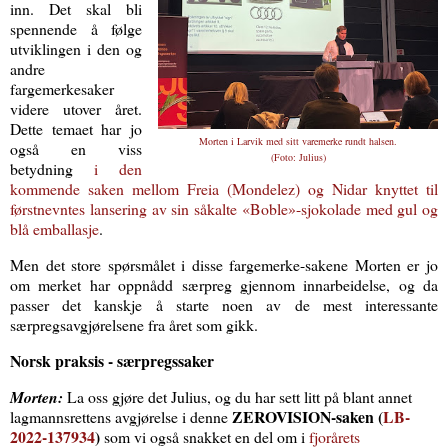
inn. Det skal bli
spennende å følge
utviklingen i den og
andre
fargemerkesaker
videre utover året.
Dette temaet har jo
Morten i Larvik med sitt varemerke rundt halsen.
også en viss
(Foto: Julius)
betydning
i den
kommende saken mellom Freia (Mondelez) og Nidar knyttet til
førstnevntes lansering av sin såkalte «Boble»-sjokolade med gul og
blå emballasje
.
Men det store spørsmålet i disse fargemerke-sakene Morten er jo
om merket har oppnådd særpreg gjennom innarbeidelse, og da
passer det kanskje å starte noen av de mest interessante
særpregsavgjørelsene fra året som gikk.
Norsk praksis - særpregssaker
Morten:
La oss gjøre det Julius, og du har sett litt på blant annet
ZEROVISION-saken (
LB-
lagmannsrettens avgjørelse i denne
2022-137934
)
som vi også snakket en del om i
fjorårets