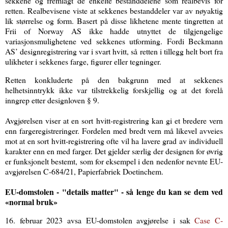
sekkene og fremlagt de enkelte bestanddelene som realbevis for
retten. Realbevisene viste at sekkenes bestanddeler var av nøyaktig
lik størrelse og form. Basert på disse likhetene mente tingretten at
Frii of Norway AS ikke hadde utnyttet de tilgjengelige
variasjonsmulighetene ved sekkenes utforming. Fordi Beckmann
AS’ designregistrering var i svart hvitt, så retten i tillegg helt bort fra
ulikheter i sekkenes farge, figurer eller tegninger.
Retten konkluderte på den bakgrunn med at sekkenes
helhetsinntrykk ikke var tilstrekkelig forskjellig og at det forelå
inngrep etter designloven § 9.
Avgjørelsen viser at en sort hvitt-registrering kan gi et bredere vern
enn fargeregistreringer. Fordelen med bredt vern må likevel avveies
mot at en sort hvitt-registrering ofte vil ha lavere grad av individuell
karakter enn en med farger. Det gjelder særlig der designen for øvrig
er funksjonelt bestemt, som for eksempel i den nedenfor nevnte EU-
avgjørelsen C-684/21, Papierfabriek Doetinchem.
EU-domstolen - "
details matter" - så lenge du kan se dem ved
«normal bruk»
16. februar 2023 avsa EU-domstolen avgjørelse i sak
Case C-