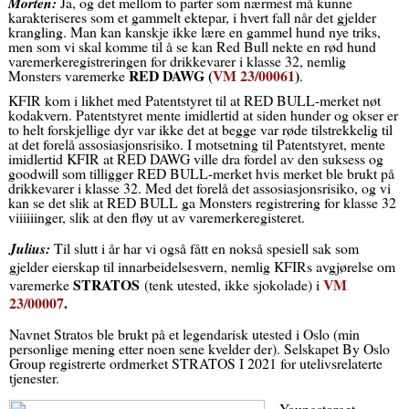
Morten:
Ja, og det mellom to parter som nærmest må kunne
karakteriseres som et gammelt ektepar, i hvert fall når det gjelder
krangling. Man kan kanskje ikke lære en gammel hund nye triks,
men som vi skal komme til å se kan Red Bull nekte en rød hund
varemerkeregistreringen for drikkevarer i klasse 32, nemlig
RED DAWG (
VM 23/00061
)
Monsters varemerke
.
KFIR kom i likhet med Patentstyret til at RED BULL-merket nøt
kodakvern. Patentstyret mente imidlertid at siden hunder og okser er
to helt forskjellige dyr var ikke det at begge var røde tilstrekkelig til
at det forelå assosiasjonsrisiko. I motsetning til Patentstyret, mente
imidlertid KFIR at RED DAWG ville dra fordel av den suksess og
goodwill som tilligger RED BULL-merket hvis merket ble brukt på
drikkevarer i klasse 32. Med det forelå det assosiasjonsrisiko, og vi
kan se det slik at RED BULL ga Monsters registrering for klasse 32
viiiiiinger, slik at den fløy ut av varemerkeregisteret.
Julius:
Til slutt i år har vi også fått en nokså spesiell sak som
gjelder eierskap til innarbeidelsesvern, nemlig KFIRs avgjørelse om
STRATOS
VM
varemerke
(tenk utested, ikke sjokolade) i
23/00007
.
Navnet Stratos ble brukt på et legendarisk utested i Oslo (min
personlige mening etter noen sene kvelder der). Selskapet By Oslo
Group registrerte ordmerket STRATOS I 2021 for utelivsrelaterte
tjenester.
Youngstorget