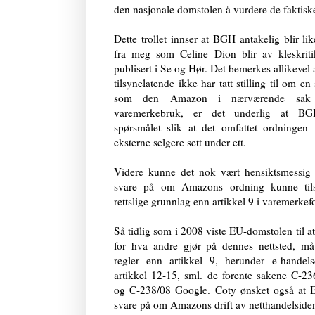
den nasjonale domstolen å vurdere de faktisk
Dette trollet innser at BGH antakelig blir like
fra meg som Celine Dion blir av kleskrit
publisert i Se og Hør. Det bemerkes allikevel
tilsynelatende ikke har tatt stilling til om en
som den Amazon i nærværende sak ti
varemerkebruk, er det underlig at BG
spørsmålet slik at det omfattet ordningen
eksterne selgere sett under ett.
Videre kunne det nok vært hensiktsmessig
svare på om Amazons ordning kunne tils
rettslige grunnlag enn artikkel 9 i varemerke
Så tidlig som i 2008 viste EU-domstolen til a
for hva andre gjør på dennes nettsted, m
regler enn artikkel 9, herunder e-handelsd
artikkel 12-15, sml. de forente sakene C-2
og C-238/08 Google. Coty ønsket også at 
svare på om Amazons drift av netthandelsiden 