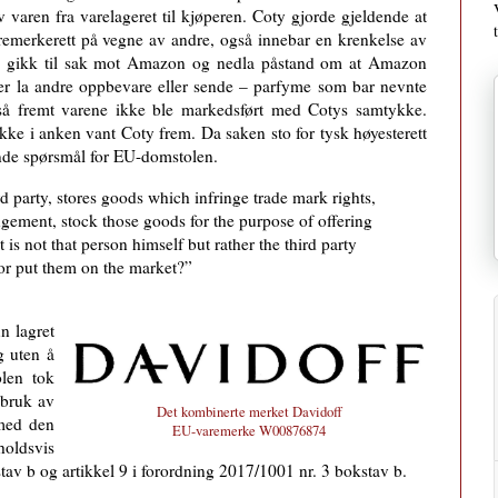
av varen fra varelageret til kjøperen. Coty gjorde gjeldende at
emerkerett på vegne av andre, også innebar en krenkelse av
oty gikk til sak mot Amazon og nedla påstand om at Amazon
ller la andre oppbevare eller sende – parfyme som bar nevnte
 så fremt varene ikke ble markedsført med Cotys samtykke.
ke i anken vant Coty frem. Da saken sto for tysk høyesterett
ende spørsmål for EU-domstolen.
d party, stores goods which infringe trade mark rights,
ngement, stock those goods for the purpose of offering
 is not that person himself but rather the third party
 or put them on the market?”
 lagret
g uten å
olen tok
 bruk av
Det kombinerte merket Davidoff
 med den
EU-varemerke W00876874
holdsvis
kstav b og artikkel 9 i forordning 2017/1001 nr. 3 bokstav b.