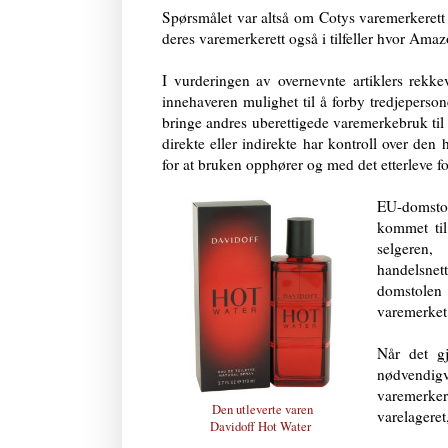
Spørsmålet var altså om Cotys varemerkerett 
deres varemerkerett også i tilfeller hvor Amaz
I vurderingen av overnevnte artiklers rekk
innehaveren mulighet til å forby tredjeperson
bringe andres uberettigede varemerkebruk til
direkte eller indirekte har kontroll over d
for at bruken opphører og med det etterleve f
EU-domstol
kommet til
selgeren
handelsne
domstolen
varemerket
Når det gj
nødvendigv
varemerke
Den utleverte varen
varelageret
Davidoff Hot Water