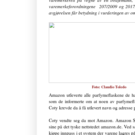
varemerkerett på vegne av en tredjemann, i
varemerkeforordningene 207/2009 og 2017/1
avgjørelsen får betydning i vurderingen av om
Foto:
Claudio Toledo
Amazon utleverte alle parfymeflaskene de h
som de informerte om at noen av parfymefl
Coty krevde da å få utlevert navn og adresse
Coty vendte seg da mot Amazon. Amazon Ser
sine på det tyske nettstedet amazon.de. Ved 
kjøpe innpass i et system der varene lagres 