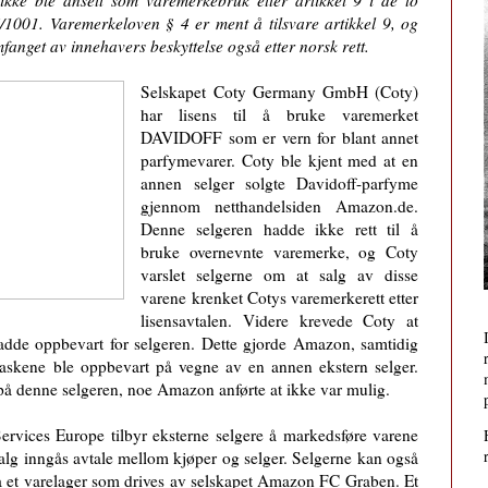
kke ble ansett som varemerkebruk etter artikkel 9 i de to
001. Varemerkeloven § 4 er ment å tilsvare artikkel 9, og
fanget av innehavers beskyttelse også etter norsk rett.
Selskapet Coty Germany GmbH (Coty)
har lisens til å bruke varemerket
DAVIDOFF som er vern for blant annet
parfymevarer. Coty ble kjent med at en
annen selger solgte Davidoff-parfyme
gjennom netthandelsiden Amazon.de.
Denne selgeren hadde ikke rett til å
bruke overnevnte varemerke, og Coty
varslet selgerne om at salg av disse
varene krenket Cotys varemerkerett etter
lisensavtalen. Videre krevede Coty at
adde oppbevart for selgeren. Dette gjorde Amazon, samtidig
askene ble oppbevart på vegne av en annen ekstern selger.
 på denne selgeren, noe Amazon anførte at ikke var mulig.
vices Europe tilbyr eksterne selgere å markedsføre varene
salg inngås avtale mellom kjøper og selger. Selgerne kan også
på et varelager som drives av selskapet Amazon FC Graben. Et