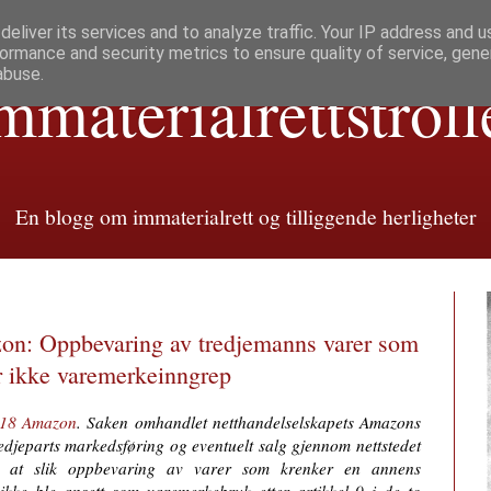
eliver its services and to analyze traffic. Your IP address and 
ormance and security metrics to ensure quality of service, gen
abuse.
mmaterialretts­troll
En blogg om immaterialrett og tilliggende herligheter
n: Oppbevaring av tredjemanns varer som
r ikke varemerkeinngrep
-18 Amazon
. Saken omhandlet netthandelselskapets Amazons
redjeparts markedsføring og eventuelt salg gjennom nettstedet
t at slik oppbevaring av varer som krenker en annens