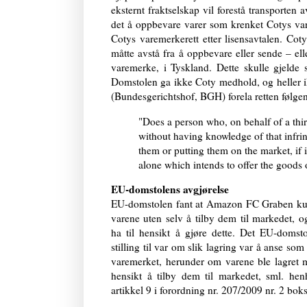
eksternt fraktselskap vil forestå transporten 
det å oppbevare varer som krenket Cotys var
Cotys varemerkerett etter lisensavtalen. C
måtte avstå fra å oppbevare eller sende – e
varemerke, i Tyskland. Dette skulle gjelde
Domstolen ga ikke Coty medhold, og heller ik
(Bundesgerichtshof, BGH) forela retten følg
"Does a person who, on behalf of a thir
without having knowledge of that infri
them or putting them on the market, if it
alone which intends to offer the goods
EU-domstolens avgjørelse
EU-domstolen fant at Amazon FC Graben kun
varene uten selv å tilby dem til markedet, o
ha til hensikt å gjøre dette. Det EU-domst
stilling til var om slik lagring var å anse som
varemerket, herunder om varene ble lagret
hensikt å tilby dem til markedet, sml. hen
artikkel 9 i forordning nr. 207/2009 nr. 2 bo