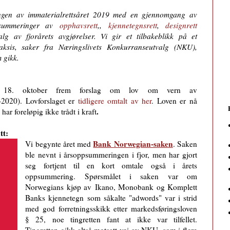
eringen av immaterialrettsåret 2019 med en gjennomgang av
psummeringer av
opphavsrett
,,
kjennetegnsrett
,
designrett
g av fjorårets avgjørelser.
Vi gir et tilbakeblikk på et
raksis, saker fra Næringslivets Konkurranseutvalg (NKU),
 gikk.
 la 18. oktober frem forslag om lov om vern av
-2020). Lovforslaget er
tidligere omtalt av her
. Loven er nå
.
har foreløpig ikke trådt i kraft
tt:
Bank Norwegian-saken
Vi begynte året med
. Saken
ble nevnt i års­opp­summeringen i fjor, men har gjort
seg fortjent til en kort omtale også i årets
oppsummering. Spørsmålet i saken var om
Norwegians kjøp av Ikano, Monobank og Komplett
Banks kjennetegn som såkalte "adwords" var i strid
med god forretnings­skikk etter markedsføringsloven
§ 25, noe tingretten fant at ikke var tilfellet.