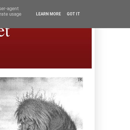
user-agent
erate usage
LEARN MORE
GOT IT
et