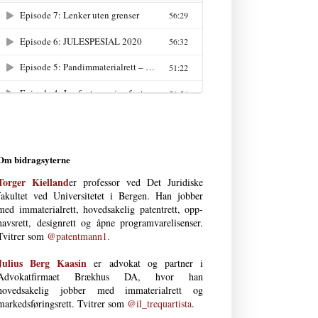
Om bidragsyterne
Torger Kielland
er professor ved Det Juri­diske
fakultet ved Uni­versi­tetet i Bergen. Han jobber
med immateria­l­rett, hoved­­sakelig patent­­rett, opp­
havs­­­rett, design­rett og åpne program­vare­lisenser.
Tvitrer som
@patentmann1.
Julius Berg Kaasin
er advokat og partner i
Advokatfirmaet Brækhus DA, hvor han
hovedsakelig jobber med immaterial­rett og
markedsføringsrett. Tvitrer som
@il_trequartista
.