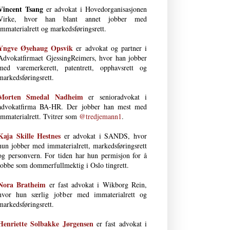
Vincent Tsang
er advokat i Hovedorganisasjonen
Virke, hvor han blant annet jobber med
immaterialrett og markedsføringsrett.
Yngve Øyehaug Opsvik
er advokat og partner i
Advokatfirmaet GjessingReimers, hvor han jobber
med varemerkerett, patentrett, opphavsrett og
markedsføringsrett.
Morten Smedal Nad­heim
er senioradvokat i
advokatfirma BA-HR. Der jobber han mest med
immaterialrett. Tvitrer som
@tredjemann1
.
Kaja Skille Hestnes
er advokat i SANDS, hvor
hun jobber med immaterial­rett, markeds­førings­rett
og person­vern. For tiden har hun permisjon for å
jobbe som dommerfullmektig i Oslo tingrett.
Nora Bratheim
er fast advokat i Wikborg Rein,
hvor hun særlig jobber med immaterialrett og
markedsføringsrett.
Henriette Solbakke Jørgensen
er fast advokat i