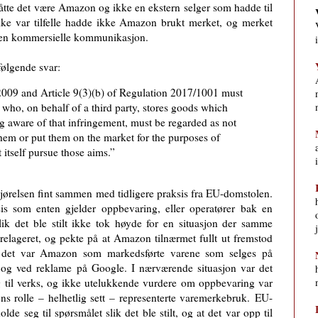
åtte det være Amazon og ikke en ekstern selger som hadde til
kke var tilfelle hadde ikke Amazon brukt merket, og merket
egen kommersielle kommunikasjon.
ølgende svar:
2009 and Article 9(3)(b) of Regulation 2017/1001 must
 who, on behalf of a third party, stores goods which
ng aware of that infringement, must be regarded as not
them or put them on the market for the purposes of
 itself pursue those aims.”
avgjørelsen fint sammen med tidligere praksis fra EU-domstolen.
sis som enten gjelder oppbevaring, eller operatører bak en
slik det ble stilt ikke tok høyde for en situasjon der samme
relageret, og pekte på at Amazon tilnærmet fullt ut fremstod
at det var Amazon som markedsførte varene som selges på
t og ved reklame på Google. I nærværende situasjon var det
g til verks, og ikke utelukkende vurdere om oppbevaring var
 rolle – helhetlig sett – representerte varemerkebruk.
EU-
olde seg til spørsmålet slik det ble stilt, og at det var opp til