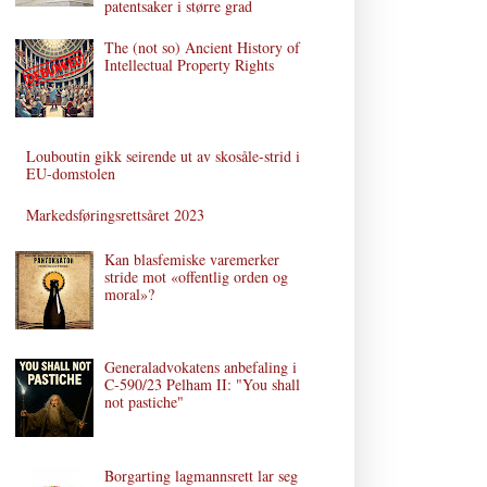
patentsaker i større grad
The (not so) Ancient History of
Intellectual Property Rights
Louboutin gikk seirende ut av skosåle-strid i
EU-domstolen
Markedsføringsrettsåret 2023
Kan blasfemiske varemerker
stride mot «offentlig orden og
moral»?
Generaladvokatens anbefaling i
C‑590/23 Pelham II: "You shall
not pastiche"
Borgarting lagmannsrett lar seg