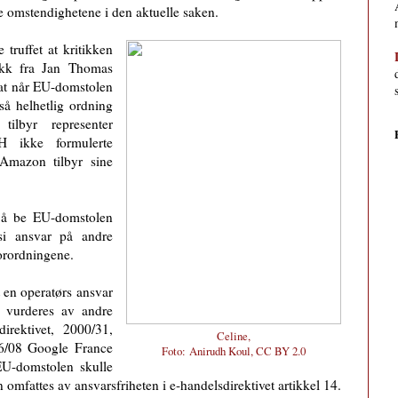
e omstendighetene i den aktuelle saken.
 truffet at kritikken
ikk fra Jan Thomas
 at når EU-domstolen
 så helhetlig ordning
lbyr representer
H ikke formulerte
 Amazon tilbyr sine
 å be EU-domstolen
i ansvar på andre
forordningene.
t en operatørs ansvar
å vurderes av andre
irektivet, 2000/31,
Celine,
36/08 Google France
Foto:
Anirudh Koul, CC BY 2.0
EU-domstolen skulle
omfattes av ansvarsfriheten i e-handelsdirektivet artikkel 14.