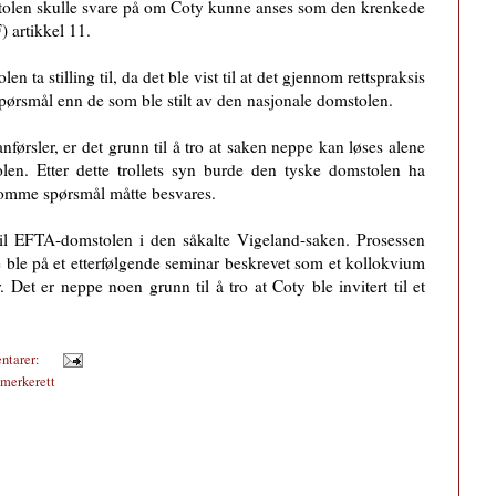
mstolen skulle svare på om Coty kunne anses som den krenkede
) artikkel 11.
 ta stilling til, da det ble vist til at det gjennom rettspraksis
pørsmål enn de som ble stilt av den nasjonale domstolen.
anførsler, er det grunn til å tro at saken neppe kan løses alene
en. Etter dette trollets syn burde den tyske domstolen ha
lsomme spørsmål måtte besvares.
il EFTA-domstolen i den såkalte Vigeland-saken. Prosessen
 ble på et etterfølgende seminar beskrevet som et kollokvium
Det er neppe noen grunn til å tro at Coty ble invitert til et
ntarer:
emerkerett