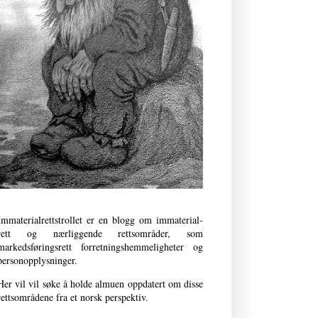
Immaterialrettstrollet er en blogg om immaterial­
rett og nærliggende retts­områder, som
markedsføringsrett forret­nings­­hemmeligheter og
person­opplysninger.
Her vil vil søke å holde almuen oppdatert om disse
rettsområdene fra et norsk perspektiv.