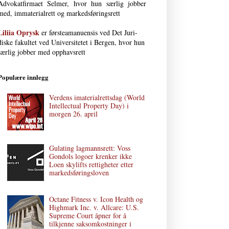
Advokat­firmaet Selmer, hvor hun særlig jobber
med, immaterial­rett og markedsføringsrett
Liliia Oprysk
er førsteamanuensis ved Det Juri­
diske fakultet ved Uni­versi­tetet i Bergen, hvor hun
særlig jobber med opphavsrett
Populære innlegg
Verdens imaterialrettsdag (World
Intellectual Property Day) i
morgen 26. april
Gulating lagmannsrett: Voss
Gondols logoer krenker ikke
Loen skylifts rettigheter etter
markedsføringsloven
Octane Fitness v. Icon Health og
Highmark Inc. v. Allcare: U.S.
Supreme Court åpner for å
tilkjenne saksomkostninger i