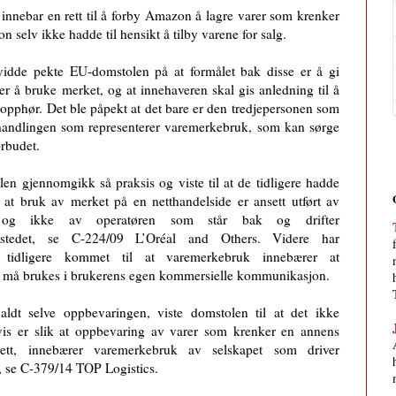
innebar en rett til å forby Amazon å lagre varer som krenker
on selv ikke hadde til hensikt å tilby varene for salg.
evidde pekte EU-domstolen på at formålet bak disse er å gi
er å bruke merket, og at innehaveren skal gis anledning til å
 opphør. Det ble påpekt at det bare er den tredjepersonen som
en handlingen som representerer varemerkebruk, som kan sørge
orbudet.
en gjennomgikk så praksis og viste til at de tidligere hadde
 at bruk av merket på en netthandelside er ansett utført av
, og ikke av operatøren som står bak og drifter
ttstedet, se C-224/09 L’Oréal and Others. Videre har
 tidligere kommet til at varemerkebruk innebærer at
 må brukes i brukerens egen kommersielle kommunikasjon.
aldt selve oppbevaringen, viste domstolen til at det ikke
is er slik at oppbevaring av varer som krenker en annens
rett, innebærer varemerkebruk av selskapet som driver
, se C-379/14 TOP Logistics.