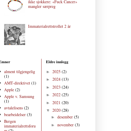
ikke sjokkere: «Fuck Cancer»
mangler særpreg
Immaterialrettstrollet 2 år
Emner
Eldre innlegg
alment tilgjengelig
2025
(2)
►
(1)
2024
(13)
►
AMT-direktivet
(1)
2023
(24)
►
Apple
(2)
2022
(25)
►
Apple v. Samsung
(1)
2021
(20)
►
avtalelisens
(2)
2020
(28)
▼
bearbeidelser
(3)
desember
(5)
►
Bergen
november
(3)
►
immaterialrettsforu
m
(2)