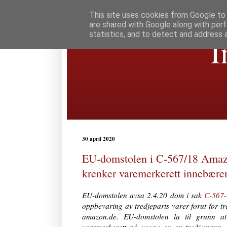
This site uses cookies from Google to d
are shared with Google along with perf
statistics, and to detect and address 
I
30 april 2020
EU-domstolen i C-567/18 Amazo
krenker varemerkerett innebære
EU-domstolen avsa 2.4.20 dom i sak
C-567
oppbevaring av tredjeparts varer forut for t
amazon.de. EU-domstolen la til grunn a