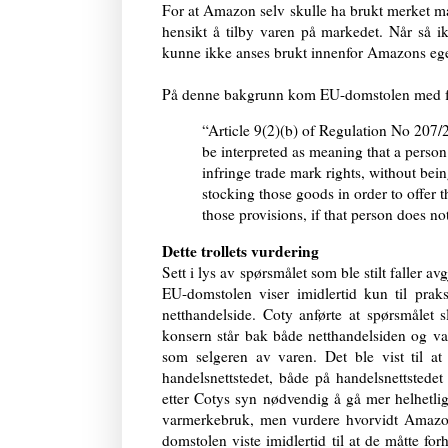
For at Amazon selv skulle ha brukt merket m
hensikt å tilby varen på markedet. Når så i
kunne ikke anses brukt innenfor Amazons 
På denne bakgrunn kom EU-domstolen med f
“Article 9(2)(b) of Regulation No 207/
be interpreted as meaning that a person
infringe trade mark rights, without bei
stocking those goods in order to offer 
those provisions, if that person does not
Dette trollets vurdering
Sett i lys av spørsmålet som ble stilt faller 
EU-domstolen viser imidlertid kun til prak
netthandelside. Coty anførte at spørsmålet 
konsern står bak både netthandelsiden og va
som selgeren av varen. Det ble vist til 
handelsnettstedet, både på handelsnettstede
etter Cotys syn nødvendig å gå mer helhetli
varmerkebruk, men vurdere hvorvidt Amazons
domstolen viste imidlertid til at de måtte forh