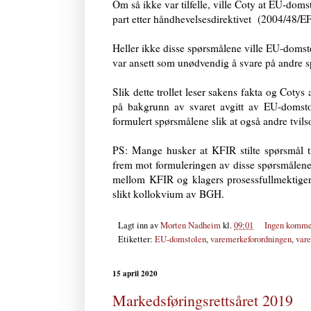
Om så ikke var tilfelle, ville Coty at EU-do
part etter håndhevelsesdirektivet (2004/48/EF
Heller ikke disse spørsmålene ville EU-domstolen
var ansett som unødvendig å svare på andre s
Slik dette trollet leser sakens fakta og Cotys 
på bakgrunn av svaret avgitt av EU-domstol
formulert spørsmålene slik at også andre tvi
PS: Mange husker at KFIR stilte spørsmål t
frem mot formuleringen av disse spørsmålene
mellom KFIR og klagers prosessfullmektiger. 
slikt kollokvium av BGH.
Lagt inn av
Morten Nadheim
kl.
09:01
Ingen komme
Etiketter:
EU-domstolen
,
varemerkeforordningen
,
var
15 april 2020
Markedsføringsrettsåret 2019