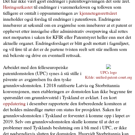
Det har ikke vært gjort endringer i patentlovgivningen det siste året.
Høringsutkastet
til endringer i varemerkeloven og tolloven som
tidligere er omtalt i oppsummeringen av
kjennetegnsrettsåret
inneholder også forslag til endringer i patentloven. Endringene
innebærer at søksmål om en avgjørelse som innebærer at et patent er
opphevet etter innsigelse eller administrativ overprøving skal rettes
mot motparten i saken for KFIR eller Patentstyret heller enn mot det
aktuelle organet. Endringsforslaget er blitt godt mottatt i fagmiljøet,
og vil føre til at det er de partene tvisten reelt sett står mellom som
må bekoste og drive en eventuell rettssak.
Arbeidet med den felleseuropeiske
patentdomstolen (UPC) synes å stå stille i
UPCs logo
Kilde: unified-patent-court.org
påvente av avgjørelsen fra den tyske
grunnlovsdomstolen. I 2018 ratifiserte Latvia og Storbritannia
konvensjonen, men etableringen av domstolen kan ikke begynne før
spørsmålet om grunnlovsstrid i Tyskland er avklart. I en kort
oppdatering
i desember rapporterte den forberedende komiteen at
det holdes månedlige møter om status for prosjektet. Saken for
grunnlovsdomstolen i Tyskland er forventet å komme opp i løpet av
2019. Selv om grunnlovsdomstolen skulle komme til at det er
problemer med Tysklands beslutning om å bli med i UPC, er ikke
det nødvendigvis slutten for domstolen. Hvorvidt Storbritannia kan