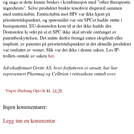
og anga at dette kunne brukes i kombinasjon med "other therapeutic
ingredients". Selve produktet brukte tenofovir disproxil sammen
med emtricitabin. Emtricitabin mot HIV var ikke kjent på
prioritetstidspunktet, og spørsmålet var om SPCet hadde støtte i
basispatentet. EU-domstolen kom til at det ikke hadde det.
Domstolen la vekt på at et SPC ikke skal utvide omfanget av
patentbeskyttelsen. Det måtte derfor fremgå enten eksplisitt eller
implisitt, av patentet på prioritetstidspunktet at det aktuelle produktet
var omfattet av vernet. Slik var det ikke i denne saken. Les IP-
trollets omtale av saken
her
.
Advokatfirmaet Grette AS, hvor forfatteren er ansatt, har har
representert Pharmaq og Celltrion i rettssakene omtalt over.
Yngve Øyehaug Opsvik
kl.
14:30
Ingen kommentarer:
Legg inn en kommentar