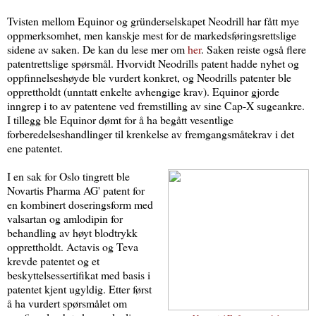
Tvisten mellom Equinor og gründerselskapet Neodrill har fått mye
oppmerksomhet, men kanskje mest for de markedsføringsrettslige
sidene av saken. De kan du lese mer om
her
. Saken reiste også flere
patentrettslige spørsmål. Hvorvidt Neodrills patent hadde nyhet og
oppfinnelseshøyde ble vurdert konkret, og Neodrills patenter ble
opprettholdt (unntatt enkelte avhengige krav). Equinor gjorde
inngrep i to av patentene ved fremstilling av sine Cap-X sugeankre.
I tillegg ble Equinor dømt for å ha begått vesentlige
forberedelseshandlinger til krenkelse av fremgangsmåtekrav i det
ene patentet.
I en sak for Oslo tingrett ble
Novartis Pharma AG' patent for
en kombinert doseringsform med
valsartan og amlodipin for
behandling av høyt blodtrykk
opprettholdt. Actavis og Teva
krevde patentet og et
beskyttelsessertifikat med basis i
patentet kjent ugyldig. Etter først
å ha vurdert spørsmålet om