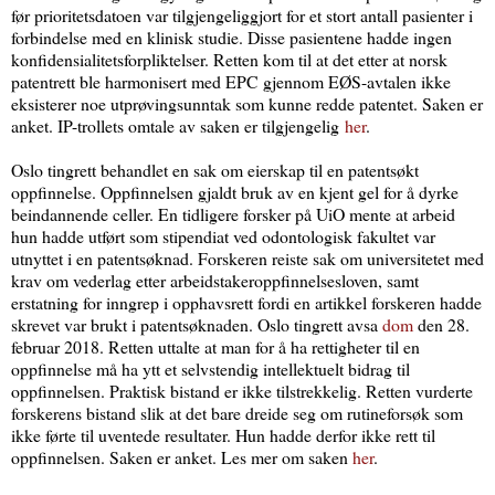
før prioritetsdatoen var tilgjengeliggjort for et stort antall pasienter i
forbindelse med en klinisk studie. Disse pasientene hadde ingen
konfidensialitetsforpliktelser. Retten kom til at det etter at norsk
patentrett ble harmonisert med EPC gjennom EØS-avtalen ikke
eksisterer noe utprøvingsunntak som kunne redde patentet. Saken er
anket. IP-trollets omtale av saken er tilgjengelig
her
.
Oslo tingrett behandlet en sak om eierskap til en patentsøkt
oppfinnelse. Oppfinnelsen gjaldt bruk av en kjent gel for å dyrke
beindannende celler. En tidligere forsker på UiO mente at arbeid
hun hadde utført som stipendiat ved odontologisk fakultet var
utnyttet i en patentsøknad. Forskeren reiste sak om universitetet med
krav om vederlag etter arbeidstakeroppfinnelsesloven, samt
erstatning for inngrep i opphavsrett fordi en artikkel forskeren hadde
skrevet var brukt i patentsøknaden. Oslo tingrett avsa
dom
den 28.
februar 2018. Retten uttalte at man for å ha rettigheter til en
oppfinnelse må ha ytt et selvstendig intellektuelt bidrag til
oppfinnelsen. Praktisk bistand er ikke tilstrekkelig. Retten vurderte
forskerens bistand slik at det bare dreide seg om rutineforsøk som
ikke førte til uventede resultater. Hun hadde derfor ikke rett til
oppfinnelsen. Saken er anket. Les mer om saken
her
.