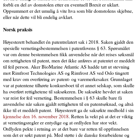
forbli en del av domstolen etter en eventuell Brexit er uklart.
Oppsummert er det umulig å vite hva som blir domstolens skjebne,
eller når dette vil bli endelig avklart.
Norsk praksis
Høyesterett behandlet én patentrelatert sak i 2018. Saken gjaldt den
spesielle vernetingsbestemmelsen i patentlovens § 63. Spørsmålet
var om denne bestemmelsen fikk anvendelse når det reises søksmål
om rettigheten til patent, men det ikke anføres at patentet er meddelt
til feil person. Aker BioMarine Atlantic AS hadde tatt ut stevning
mot Rimfrost Technologies AS og Rimfrost AS ved Oslo tingrett
med krav om overføring av patent- og varemerkesaker. Grunnlaget
var at patentene tilhørte konkursboet til et annet selskap, som skulle
ha overført rettighetene til saksøkeren. De saksøkte hevdet at saken
var reist for feil verneting. Bestemmelsen i § 63 skulle bare få
anvendelse når saken gjaldt rettigheten til en patentsøknad, og altså
ikke til et meddelt patent. Høyesterett ga de saksøkte medhold i sin
kjennelse den 16. november 2018
. Retten la vekt på at det er viktig
at vernetingsregler er entydige og at ordlyden har stor vekt.
Ordlyden pekte i retning av at det bare var retten til oppfinnelsen
som det er søkt patent på. Med støtte i de danske forarbeidene og