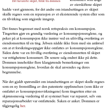
Det havarerte skipet, bilde fra dommen
av eierskiftene skipet
hadde vært gjennom, for det andre om istandsettingen av skipet
skulle regnes som en reparasjon av et eksisterende system eller som
en tilvirking som utgjorde inngrep.
Det finnes begrenset med norsk rettspraksis om konsumpsjon.
Tingretten gjør en grundig vurdering av konsumpsjonsreglene, og
peker på at konsumpsjon ikke inntrer ved en ufrivillig overføring av
eiendomsretten til en ting. Jebsen nådde ikke frem med sin anførsel
om at et forsikringsoppgjør ikke omfattes av konsumpsjonsreglene.
Siden dette var en frivillig overføring av eiendomsretten til skipet
var rettighetene konsumert. De senere salg endret ikke på dette.
Dommen inneholder flere klargjørende bemerkninger om
konsumpsjonsreglene, hvordan de skal anvendes og deres
begrunnelse.
Når det gjaldt spørsmålet om istandsettingen av skipet skulle regnes
som en ny fremstilling av den patenterte oppfinnelsen (som ikke er
omfattet av konsumpsjonsvirkningene) kom tingretten etter en
skjønnsmessig vurdering til at systemet bare var reparert, selv om
reparasjonsarbeidet var omfattende. Saken er anket. Dommen er
tilgjengelig
her
.