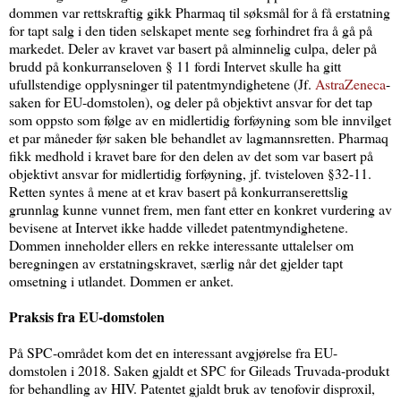
dommen var rettskraftig gikk Pharmaq til søksmål for å få erstatning
for tapt salg i den tiden selskapet mente seg forhindret fra å gå på
markedet. Deler av kravet var basert på alminnelig culpa, deler på
brudd på konkurranseloven § 11 fordi Intervet skulle ha gitt
ufullstendige opplysninger til patentmyndighetene (Jf.
AstraZeneca
-
saken for EU-domstolen), og deler på objektivt ansvar for det tap
som oppsto som følge av en midlertidig forføyning som ble innvilget
et par måneder før saken ble behandlet av lagmannsretten. Pharmaq
fikk medhold i kravet bare for den delen av det som var basert på
objektivt ansvar for midlertidig forføyning, jf. tvisteloven §32-11.
Retten syntes å mene at et krav basert på konkurranserettslig
grunnlag kunne vunnet frem, men fant etter en konkret vurdering av
bevisene at Intervet ikke hadde villedet patentmyndighetene.
Dommen inneholder ellers en rekke interessante uttalelser om
beregningen av erstatningskravet, særlig når det gjelder tapt
omsetning i utlandet. Dommen er anket.
Praksis fra EU-domstolen
På SPC-området kom det en interessant avgjørelse fra EU-
domstolen i 2018. Saken gjaldt et SPC for Gileads Truvada-produkt
for behandling av HIV. Patentet gjaldt bruk av tenofovir disproxil,