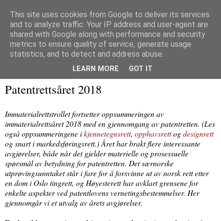
This site uses cookies from Google to deliver its services
and to analyze traffic. Your IP address and user-agent are
Immaterialretts­trollet
shared with Google along with performance and security
metrics to ensure quality of service, generate usage
En blogg om immaterialrett og tilliggende herligheter
statistics, and to detect and address abuse.
LEARN MORE
GOT IT
08 februar 2019
Patentrettsåret 2018
Immaterialrettstrollet fortsetter oppsummeringen av
immaterialrettsåret 2018 med en gjennomgang av patentretten. (Les
også oppsummeringene i
kjennetegnsrett
,
opphavsrett
og
designrett
og snart i markedsføringsrett.) Året har brakt flere interessante
avgjørelser, både når det gjelder materielle og prosessuelle
spørsmål av betydning for patentretten. Det særnorske
utprøvingsunntaket står i fare for å forsvinne ut av norsk rett etter
en dom i Oslo tingrett, og Høyesterett har avklart grensene for
enkelte aspekter ved patentlovens vernetingsbestemmelser. Her
gjennomgår vi et utvalg av årets avgjørelser.