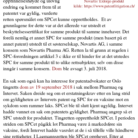
oppfinnelseshøyde og ulovlig
Novartis' Exforge-produkt
endring og kommet frem til at
kilde: https://www.patentlitigation.ch/
patentet var gyldig, vurderte
retten spørsmålet om SPCet kunne opprettholdes. Et av
grunnlagene for dette var at det allerede var utstedt et
beskyttelsessertifikat for samme produkt til samme innehaver. Det
forelå nemlig et annet SPC for samme produkt (men basert på et
annet patent) utstedt til et søsterselskap, Novartis AG, i samme
konsern som Novartis Pharma AG. Retten la til grunn at regelen i
SPC-forordningen artikkel 3 c ikke er til hinder for at det utstedes
SPC for samme produkt til to ulike rettsubjekter, selv om disse
inngår i samme konsern.
Dom
ble avsagt 3. juli 2018.
En sak som også kan ha interesse for patentadvokater er Oslo
tingretts
dom av 19 september 2018
i sak mellom Pharmaq og
Intervet. Saken dreide seg om et erstatningskrav etter en lang strid
om gyldigheten av Intervets patent og SPC for en vaksine mot en
sykdom som rammer laks. SPCet ble til slutt kjent ugyldig. Intervet
hadde vunnet en sak om patentets gyldighet. Pharmaq angrep så et
SPC utstedt for produktet. Tingretten opprettholdt SPCet. I perioden
striden om SPCet pågikk lot Pharmaq være å markedsføre sin
vaksine, fordi Intervet hadde vasrslet at de i så tilfelle ville håndheve
sine rettigheter. I Lagmannsretten ble SPCet opphevet. Etter at