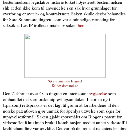
bestemmelsens legislative historie tolket høyesterett bestemmelsen
slik at den ikke kom til anvendelse i en sak hvor grunnlaget for
overføring er avtale- og kontraktsrett. Saken skulle derfor behandles
for Søre Sunnmøre tingrett, som var alminnelige verneting for
saksøkte. Les IP-trollets omtale av saken
her
.
Søre Sunnmøre tingrett
Kilde: domstol.no
Den 7. februar avsa Oslo tingrett en interessant
avgjørelse
som
omhandlet det særnorske utprøvingsunntaket. I teorien og i
(sparsom) rettspraksis er det lagt til grunn at forarbeidene til den
norske patentloven gjør unntak for åpenlys utøvelse som skjer for
utprøvelsesformål. Saken gjaldt spørsmålet om Biogens patent for
virkestoffet Rituximab brukt i kombinasjon med et annet virkestoff i
kreftbehandling var ugyldig. Det var på det rene at patentets løsning