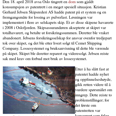
Den 18. april 2018 avsa Oslo tingrett en
dom
som gjaldt
konsumpsjon av patentrett i en meget spesiell situasjon. Kristian
Gerhard Jebsen Skipsrederi AS hadde patent på et system og en
fremgangsmåte for lossing av pulverlast. Løsningen var
implementert i flere av selskapets skip. Et av disse skipene havarerte
i 2008 i Oslofjorden. Skipsassurandøren aksepterte at skipet var
totalhavarert, og betalte ut forsikringssummen. Deretter ble vraket
abandonert. Jebsens forsikringsselskap for ansvar ovenfor tredjepart
tok over skipet, og det ble etter hvert solgt til Cemet Shipping
Company. Lossesystemet og bruksanvisning til dette ble værende
på skipet. Skipet ble deretter reparert og videresolgt. Jebsen reiste
sak med krav om forbud mot bruk av lossesystemet.
Etter å ha slått fast at
patentet hadde nyhet
og oppfinnelseshøyde,
gikk retten videre til å
vurdere spørsmålet om
inngrep. Dette reiste to
problemstillinger; for
det første om
patentretten var
konsumert som følge