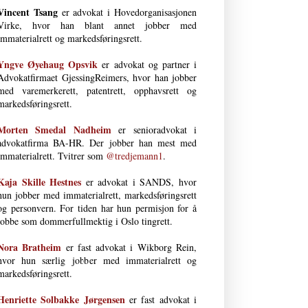
Vincent Tsang
er advokat i Hovedorganisasjonen
Virke, hvor han blant annet jobber med
immaterialrett og markedsføringsrett.
Yngve Øyehaug Opsvik
er advokat og partner i
Advokatfirmaet GjessingReimers, hvor han jobber
med varemerkerett, patentrett, opphavsrett og
markedsføringsrett.
Morten Smedal Nad­heim
er senioradvokat i
advokatfirma BA-HR. Der jobber han mest med
immaterialrett. Tvitrer som
@tredjemann1
.
Kaja Skille Hestnes
er advokat i SANDS, hvor
hun jobber med immaterial­rett, markeds­førings­rett
og person­vern. For tiden har hun permisjon for å
jobbe som dommerfullmektig i Oslo tingrett.
Nora Bratheim
er fast advokat i Wikborg Rein,
hvor hun særlig jobber med immaterialrett og
markedsføringsrett.
Henriette Solbakke Jørgensen
er fast advokat i