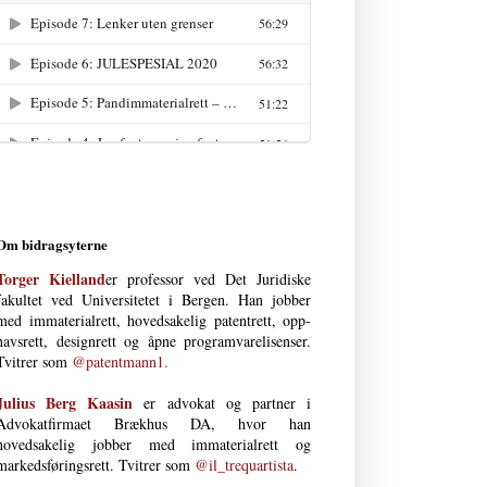
Om bidragsyterne
Torger Kielland
er professor ved Det Juri­diske
fakultet ved Uni­versi­tetet i Bergen. Han jobber
med immateria­l­rett, hoved­­sakelig patent­­rett, opp­
havs­­­rett, design­rett og åpne program­vare­lisenser.
Tvitrer som
@patentmann1.
Julius Berg Kaasin
er advokat og partner i
Advokatfirmaet Brækhus DA, hvor han
hovedsakelig jobber med immaterial­rett og
markedsføringsrett. Tvitrer som
@il_trequartista
.