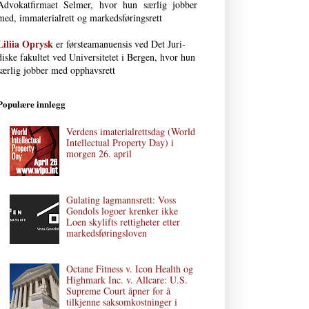
Advokat­firmaet Selmer, hvor hun særlig jobber
med, immaterial­rett og markedsføringsrett
Liliia Oprysk
er førsteamanuensis ved Det Juri­
diske fakultet ved Uni­versi­tetet i Bergen, hvor hun
særlig jobber med opphavsrett
Populære innlegg
Verdens imaterialrettsdag (World
Intellectual Property Day) i
morgen 26. april
Gulating lagmannsrett: Voss
Gondols logoer krenker ikke
Loen skylifts rettigheter etter
markedsføringsloven
Octane Fitness v. Icon Health og
Highmark Inc. v. Allcare: U.S.
Supreme Court åpner for å
tilkjenne saksomkostninger i