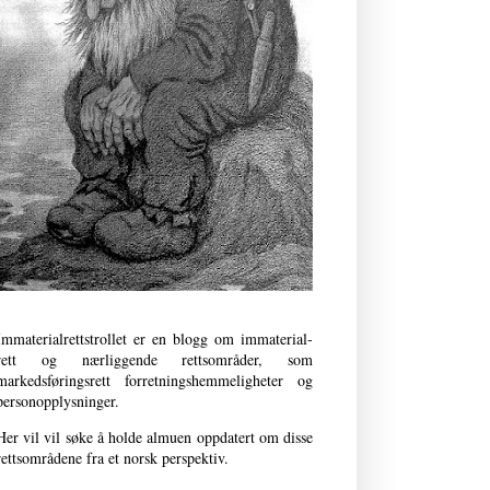
Immaterialrettstrollet er en blogg om immaterial­
rett og nærliggende retts­områder, som
markedsføringsrett forret­nings­­hemmeligheter og
person­opplysninger.
Her vil vil søke å holde almuen oppdatert om disse
rettsområdene fra et norsk perspektiv.