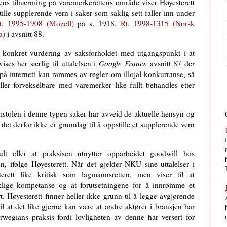
ens tilnærming på varemerkerettens område viser Høyesterett
tille supplerende vern i saker som saklig sett faller inn under
t. 1995-1908 (Mozell)
på s. 1918,
Rt. 1998-1315 (Norsk
a)
i avsnitt 88.
en konkret vurdering av saksforholdet med utgangspunkt i at
ises her særlig til uttalelsen i
Google France
avsnitt 87 der
på internett kan rammes av regler om illojal konkurranse, så
ler forvekselbare med varemerker like fullt behandles etter
omstolen i denne typen saker har avveid de aktuelle hensyn og
 det derfor ikke er grunnlag til å oppstille et supplerende vern
lt eller at praksisen utnytter opparbeidet goodwill hos
 ifølge Høyesterett. Når det gjelder NKU sine uttalelser i
rett like kritisk som lagmannsretten, men viser til at
aklige kompetanse og at forutsetningene for å innrømme et
t. Høyesterett finner heller ikke grunn til å legge avgjørende
il at det like gjerne kan være at andre aktører i bransjen har
egians praksis fordi lovligheten av denne har versert for