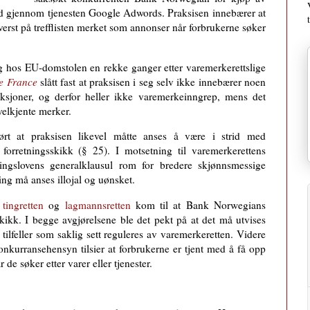
d gjennom tjenesten Google Adwords. Praksisen innebærer at
st på trefflisten merket som annonser når forbrukerne søker
ing hos EU-domstolen en rekke ganger etter varemerkerettslige
e France
slått fast at praksisen i seg selv ikke innebærer noen
ksjoner, og derfor heller ikke varemerkeinngrep, mens det
velkjente merker.
t at praksisen likevel måtte anses å være i strid med
orretningsskikk (§ 25). I motsetning til varemerkerettens
ringslovens generalklausul rom for bredere skjønnsmessige
ng må anses illojal og uønsket.
e
tingretten
og
lagmannsretten
kom til at Bank Norwegians
skikk. I begge avgjørelsene ble det pekt på at det må utvises
ilfeller som saklig sett reguleres av varemerkeretten. Videre
 konkurransehensyn tilsier at forbrukerne er tjent med å få opp
e søker etter varer eller tjenester.