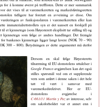
gn for å komme øverst på trefflisten. Dette er mer summarisk
vor det vises til at varemerkeretten og markedsføringsretten
tolen tidligere har foretatt en avveining av disse. Om
vurderingen av funksjonslæren i varemerkeretten eller kan
te immaterialrettstrollets syn er det uansett en forskjell på
il et kjennetegn (som Høyesterett eksplisitt tar stilling til) og
get kjennetegn som følge av andres handlinger. Det fremgår
k» for bankenes kjennetegn ligger langt lavere (NOK 70 – 90)
(NOK 300 – 800). Betydningen av dette argumentet må derfor
Dersom en skal følge Høyesteretts
tilnærming til EU-domstolens uttalelser i
Google France
-avgjørelsen kan det også
stilles spørsmål ved om et supplerende
vern som anført i denne saken i det hele
tatt vil vært i samsvar med
varemerkedirektivet. Her er EU-
domstolens avgjørelse i
C‑661/11 Martin y Paz
av interesse, selv
om saksforholdet var et annet enn i