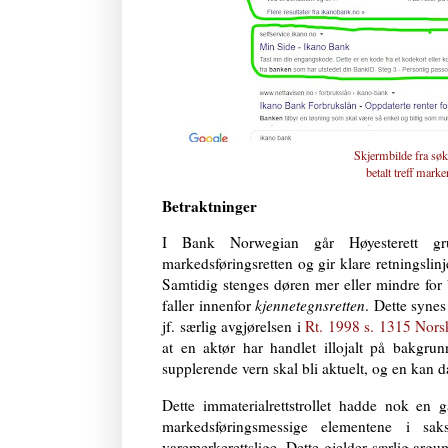
Skjermbilde fra sø
betalt treff mark
Betraktninger
I Bank Norwegian går Høyesterett gr
markedsføringsretten og gir klare retningslin
Samtidig stenges døren mer eller mindre for b
faller innenfor
kjennetegnsretten
. Dette syne
jf. særlig avgjørelsen i
Rt. 1998 s. 1315 Nors
at en aktør har handlet illojalt på bakgrun
supplerende vern skal bli aktuelt, og en kan d
Dette immaterialrettstrollet hadde nok en
markedsføringsmessige elementene i sa
varemerkerettslige. Dette gjelder særlig a