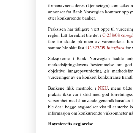
firmanavnene deres (kjennetegn) som søkeor
annonser fra Bank Norwegian kommer opp øver
etter konkurrende banker.
Praksisen har tidligere vært oppe til vurder
regler. Litt forenklet ble det i
C-238/08
Googl
fare for skade på noen av varemerkets fun
samme ble slått fast i
C-323/09
Interflora
for 
Saksøkerne i Bank Norwegian hadde anfør
markedsføringslovens bestemmelse om god f
objektive inngrepsvurdering gir markedsfø
vurderinger av en konkret konkurranse handli
Bankene fikk medhold i
NKU
, mens båd
praksis ikke var i strid med god forretnings
varsomhet med å anvende generalklausulen i t
ble det i begge avgjørelser vist til at sterke
informasjon om konkurrende virksomheter når d
Høyesteretts avgjørelse