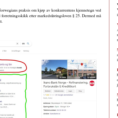
Norwegians praksis om kjøp av konkurrentens kjennetegn ved
d forretningsskikk etter markedsføringsloven § 25. Dermed må
t.