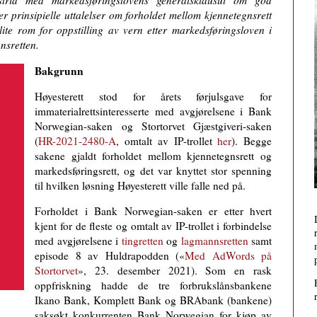
strid med markedsføringslovens generalsklausul om god
er prinsipielle uttalelser om forholdet mellom kjennetegnsrett
lite rom for oppstilling av vern etter markedsføringsloven i
gnsretten.
Bakgrunn
Høyesterett stod for årets førjulsgave for
immaterialrettsinteresserte med avgjørelsene i Bank
Norwegian-saken og Stortorvet Gjæstgiveri-saken
(
HR-2021-2480-A
, omtalt av IP-trollet
her
). Begge
sakene gjaldt forholdet mellom kjennetegnsrett og
markedsføringsrett, og det var knyttet stor spenning
til hvilken løsning Høyesterett ville falle ned på.
Forholdet i Bank Norwegian-saken er etter hvert
kjent for de fleste og omtalt av IP-trollet i forbindelse
med avgjørelsene i
tingretten
og
lagmannsretten
samt
episode 8 av Huldrapodden («
Med AdWords på
Stortorvet
», 23. desember 2021). Som en rask
oppfriskning hadde de tre forbrukslånsbankene
Ikano Bank, Komplett Bank og BRAbank (bankene)
saksøkt konkurrenten Bank Norwegian for kjøp av