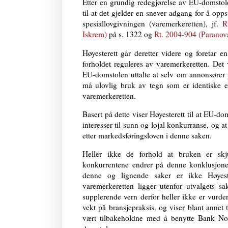
Etter en grundig redegjørelse av EU-domstol
til at det gjelder en snever adgang for å opps
spesiallovgivningen (varemerkeretten), jf.
R
Iskrem)
på s. 1322 og
Rt. 2004-904 (Paranov
Høyesterett går deretter videre og foretar 
forholdet reguleres av varemerkeretten. Det v
EU-domstolen uttalte at selv om annonsører 
må ulovlig bruk av tegn som er identiske el
varemerkeretten.
Basert på dette viser Høyesterett til at EU-d
interesser til sunn og lojal konkurranse, og at
etter markedsføringsloven i denne saken.
Heller ikke de forhold at bruken er skju
konkurrentene endrer på denne konklusjonen,
denne og lignende saker er ikke Høyeste
varemerkeretten ligger utenfor utvalgets s
supplerende vern derfor heller ikke er vurder
vekt på bransjepraksis, og viser blant annet t
vært tilbakeholdne med å benytte Bank Norw