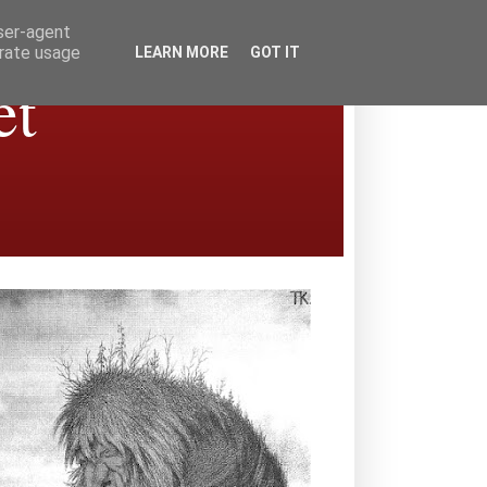
user-agent
erate usage
LEARN MORE
GOT IT
et