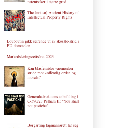
patentsaker i større grad
The (not so) Ancient History of
Intellectual Property Rights
Louboutin gikk seirende ut av skosåle-strid i
EU-domstolen
Markedsføringsrettsåret 2023
Kan blasfemiske varemerker
stride mot «offentlig orden og
moral»?
Generaladvokatens anbefaling i
C‑590/23 Pelham II: "You shall
not pastiche"
Borgarting lagmannsrett lar seg