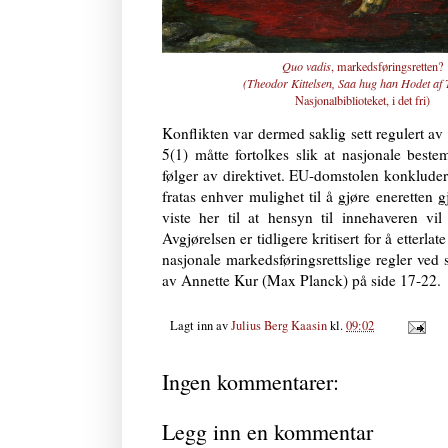
Quo vadis
, markedsføringsretten?
(Theodor Kittelsen, Saa hug han Hodet af T
Nasjonalbiblioteket, i det fri)
Konflikten var dermed saklig sett regulert av
5(1) måtte fortolkes slik at nasjonale best
følger av direktivet. EU-domstolen konkludert
fratas enhver mulighet til å gjøre eneretten
viste her til at hensyn til innehaveren vi
Avgjørelsen er tidligere kritisert for å etterl
nasjonale markedsføringsrettslige regler ved 
av Annette Kur (Max Planck) på side 17-22.
Lagt inn av
Julius Berg Kaasin
kl.
09:02
Ingen kommentarer:
Legg inn en kommentar