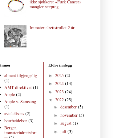
ikke sjokkere: «Fuck Cancer»
mangler særpreg
Immaterialrettstrollet 2 år
Emner
Eldre innlegg
alment tilgjengelig
2025
(2)
►
(1)
2024
(13)
►
AMT-direktivet
(1)
2023
(24)
►
Apple
(2)
2022
(25)
▼
Apple v. Samsung
(1)
desember
(5)
►
avtalelisens
(2)
november
(5)
►
bearbeidelser
(3)
august
(1)
►
Bergen
juli
(3)
►
immaterialrettsforu
m
(2)