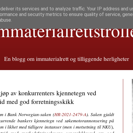
eliver its services and to analyze traffic. Your IP address and 
ormance and security metrics to ensure quality of service, gen
abuse.
mmaterialretts­troll
En blogg om immaterialrett og tilliggende herligheter
jøp av konkurrenters kjennetegn ved
id med god forretningsskikk
om i Bank Norwegian-saken (
HR-2021-2479-A
). Saken gjaldt
urrende bankers kjennetegn ved søkemotorannonsering på
 i likhet med tidligere instanser (men i motsetning til NKU),