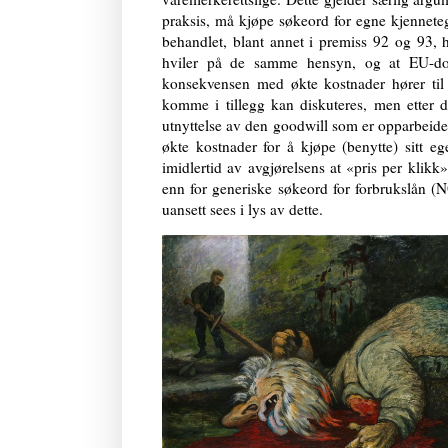
praksis, må kjøpe søkeord for egne kjennete
behandlet, blant annet i premiss 92 og 93, h
hviler på de samme hensyn, og at EU-doms
konsekvensen med økte kostnader hører til 
komme i tillegg kan diskuteres, men etter det
utnyttelse av den goodwill som er opparbeidet t
økte kostnader for å kjøpe (benytte) sitt e
imidlertid av avgjørelsens at «pris per klik
enn for generiske søkeord for forbrukslån 
uansett sees i lys av dette.