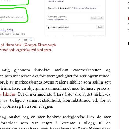
k på "ikano bank" (Google). Eksempel på
ert med rødt, organiske treff med grønt.
undig gjennom forholdet mellom varemerkeretten og
jer som innebærer økt forutberegnelighet for næringsdrivende.
ruk av markedsføringslovens regler i tilfeller som saklig sett
s å innebære en skjerping sammenlignet med tidligere praksis,
k Iskrem
. Det er nærliggende å forstå det slik at det nå kreves
n av tidligere samarbeidsforhold, kontraktsbrudd e.l. for at
a spørre seg hva som er igjen.
 gang ønsket seg en mer konkret redegjørelse i av de mer
ksforholdet som var anført å komme i tillegg til de
rgumentet om at bankene, som konsekvens av Bank Norwegians