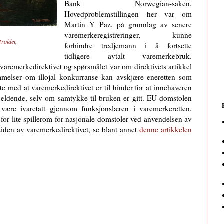
Bank Norwegian-saken.
Hovedproblemstillingen her var om
Martin Y Paz, på grunnlag av senere
varemerkeregistreringer, kunne
roldet,
forhindre tredjemann i å fortsette
tidligere avtalt varemerkebruk.
 varemerkedirektivet og spørsmålet var om direktivets artikkel
emmelser om illojal konkurranse kan avskjære eneretten som
e med at varemerkedirektivet er til hinder for at innehaveren
 gjeldende, selv om samtykke til bruken er gitt. EU-domstolen
l være ivaretatt gjennom funksjonslæren i varemerkeretten.
ate for lite spillerom for nasjonale domstoler ved anvendelsen av
siden av varemerkedirektivet, se blant annet
denne artikkelen