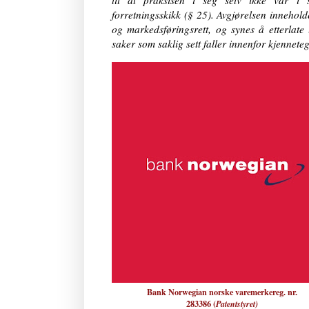
til at praksisen i seg selv ikke var i 
forretningsskikk (§ 25). Avgjørelsen innehold
og markedsføringsrett, og synes å etterlate 
saker som saklig sett faller innenfor kjennete
Bank Norwegian norske varemerkereg. nr.
283386 (
Patentstyret)