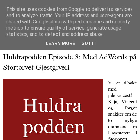
This site uses cookies from Google to deliver its services
and to analyze traffic. Your IP address and user-agent are
Immaterialretts­trollet
shared with Google along with performance and security
metrics to ensure quality of service, generate usage
En blogg om immaterialrett og tilliggende herligheter
statistics, and to detect and address abuse.
LEARN MORE
GOT IT
23 desember 2021
Huldrapodden Episode 8: Med AdWords på
Stortorvet Gjestgiveri
Vi er tilbake
med
julepodcast!
Kaja, Vincent
og Torger
snakker om de
to nylige
dommene fra
Høyesterett i
Stortorvet