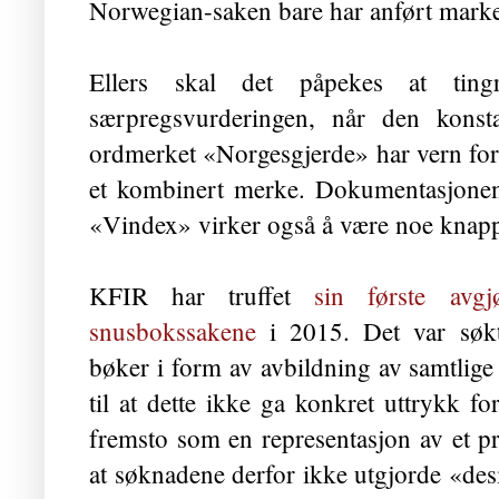
Norwegian-saken bare har anført mark
Ellers skal det påpekes at ting
særpregsvurderingen, når den konsta
ordmerket «Norgesgjerde» har vern ford
et kombinert merke. Dokumentasjonen
«Vindex» virker også å være noe knap
KFIR har truffet
sin første avgj
snusbokssakene
i 2015. Det var søkt
bøker i form av avbildning av samtlig
til at dette ikke ga konkret uttrykk fo
fremsto som en representasjon av et pr
at søknadene derfor ikke utgjorde «des