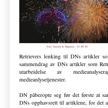
Foto:
Timothy K. Hamilton – CC BY NC
Retrievers lenking til DNs artikler so
sammendrag av DNs artikler som Retrie
utarbeidelse av medieanaly
medieanlysetjenester.
DN påberopte seg før det første at s
DNs opphavsrett til artiklene, for de