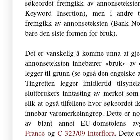
søkeordet fremgikk av annonsetekste
Keyword Insertion), men i andre til
fremgikk av annonseteksten (Bank Nor
bare den siste formen for bruk).
Det er vanskelig å komme unna at gjen
annonseteksten innebærer «bruk» av de
legger til grunn (se også den engelske 
Tingretten legger imidlertid tilsynel
sluttbrukers inntasting av merket so
slik at også tilfellene hvor søkeordet i
innebar varemerkeinngrep. Dette er nok
av blant annet EU-domstolens av
France
og
C‑323/09 Interflora
. Dette 