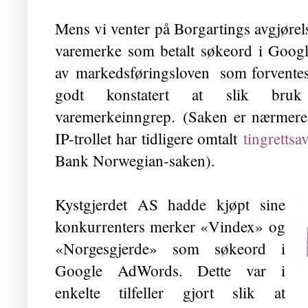
Mens vi venter på Borgartings avgjør
varemerke som betalt søkeord i Goog
av markedsføringsloven
som forventes 
godt konstatert at slik br
varemerkeinngrep.
(Saken er nærmere
IP-trollet har tidligere omtalt
tingrettsa
Bank Norwegian-saken
).
Kystgjerdet AS hadde kjøpt sine
konkurrenters merker «Vindex» og
«Norgesgjerde» som søkeord i
Google AdWords. Dette var i
enkelte tilfeller gjort slik at