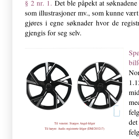
§ 2 nr. 1.
Det ble påpekt at søknadene l
som illustrasjoner mv., som kunne vært r
gjøres i egne søknader hvor de regist
gjengis for seg selv.
Sp
bil
No
1.
mid
med
fel
det
Til venstre: Stargos Angel-felger
Til høyre: Audis registrerte felger (
DM/203217
)
fel