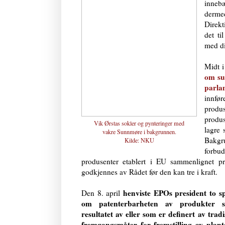
innebæ
dermed
Direkt
det t
med di
Midt i
om su
parla
innfør
produs
produs
Vik Ørstas sokler og pynteringer med
lagre 
vakre Sunnmøre i bakgrunnen.
Bakgr
Kilde:
NKU
forbu
produsenter etablert i EU sammenlignet pr
godkjennes av Rådet før den kan tre i kraft.
henviste EPOs president to s
Den 8. april
om patenterbarheten av produkter 
resultatet av eller som er definert av tradi
fremgangsmåter for fremstilling av plant