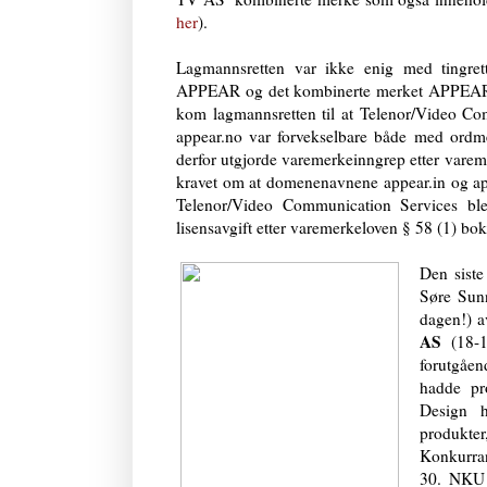
her
).
Lagmannsretten var ikke enig med tingret
APPEAR og det kombinerte merket APPEAR TV
kom lagmannsretten til at Telenor/Video C
appear.no var forvekselbare både med or
derfor utgjorde varemerkeinngrep etter vare
kravet om at domenenavnene appear.in og app
Telenor/Video Communication Services ble 
lisensavgift etter varemerkeloven § 58 (1) bok
Den sist
Søre Sunn
dagen!) a
AS
(18-
forutgåen
hadde pr
Design h
produkter
Konkurra
30. NKU