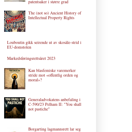
patentsaker i større grad
The (not so) Ancient History of
Intellectual Property Rights
Louboutin gikk seirende ut av skosåle-strid i
EU-domstolen
Markedsføringsrettsåret 2023
Kan blasfemiske varemerker
stride mot «offentlig orden og
moral»?
Generaladvokatens anbefaling i
C‑590/23 Pelham II: "You shall
not pastiche"
Borgarting lagmannsrett lar seg