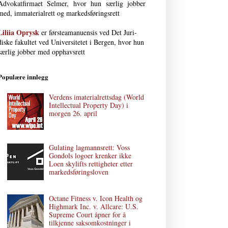
Advokat­firmaet Selmer, hvor hun særlig jobber
med, immaterial­rett og markedsføringsrett
Liliia Oprysk
er førsteamanuensis ved Det Juri­
diske fakultet ved Uni­versi­tetet i Bergen, hvor hun
særlig jobber med opphavsrett
Populære innlegg
Verdens imaterialrettsdag (World
Intellectual Property Day) i
morgen 26. april
Gulating lagmannsrett: Voss
Gondols logoer krenker ikke
Loen skylifts rettigheter etter
markedsføringsloven
Octane Fitness v. Icon Health og
Highmark Inc. v. Allcare: U.S.
Supreme Court åpner for å
tilkjenne saksomkostninger i