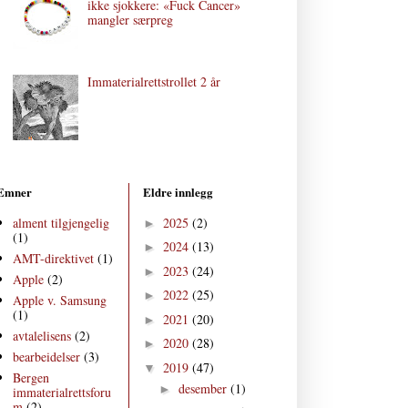
ikke sjokkere: «Fuck Cancer»
mangler særpreg
Immaterialrettstrollet 2 år
Emner
Eldre innlegg
alment tilgjengelig
2025
(2)
►
(1)
2024
(13)
►
AMT-direktivet
(1)
2023
(24)
►
Apple
(2)
2022
(25)
►
Apple v. Samsung
(1)
2021
(20)
►
avtalelisens
(2)
2020
(28)
►
bearbeidelser
(3)
2019
(47)
▼
Bergen
desember
(1)
►
immaterialrettsforu
m
(2)