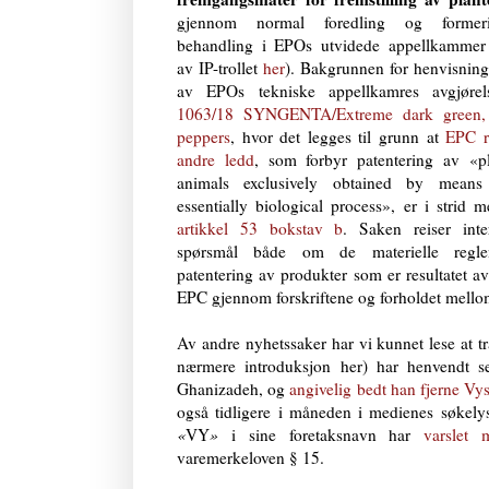
gjennom normal foredling og formeri
behandling i EPOs utvidede appellkammer 
av IP-trollet
her
). Bakgrunnen for henvisning
av EPOs tekniske appellkamres avgjør
1063/18 SYNGENTA/Extreme dark green,
peppers
, hvor det legges til grunn at
EPC r
andre ledd
, som forbyr patentering av «p
animals exclusively obtained by mean
essentially biological process», er i strid
artikkel 53 bokstav b
. Saken reiser inte
spørsmål både om de materielle regl
patentering av produkter som er resultatet av
EPC gjennom forskriftene og forholdet mell
Av andre nyhetssaker har vi kunnet lese at t
nærmere introduksjon her) har henvendt 
Ghanizadeh, og
angivelig bedt han fjerne Vys
også tidligere i måneden i medienes søkelys
«
VY
»
i sine foretaksnavn har
varslet 
varemerkeloven § 15.