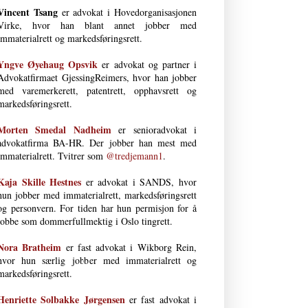
Vincent Tsang
er advokat i Hovedorganisasjonen
Virke, hvor han blant annet jobber med
immaterialrett og markedsføringsrett.
Yngve Øyehaug Opsvik
er advokat og partner i
Advokatfirmaet GjessingReimers, hvor han jobber
med varemerkerett, patentrett, opphavsrett og
markedsføringsrett.
Morten Smedal Nad­heim
er senioradvokat i
advokatfirma BA-HR. Der jobber han mest med
immaterialrett. Tvitrer som
@tredjemann1
.
Kaja Skille Hestnes
er advokat i SANDS, hvor
hun jobber med immaterial­rett, markeds­førings­rett
og person­vern. For tiden har hun permisjon for å
jobbe som dommerfullmektig i Oslo tingrett.
Nora Bratheim
er fast advokat i Wikborg Rein,
hvor hun særlig jobber med immaterialrett og
markedsføringsrett.
Henriette Solbakke Jørgensen
er fast advokat i