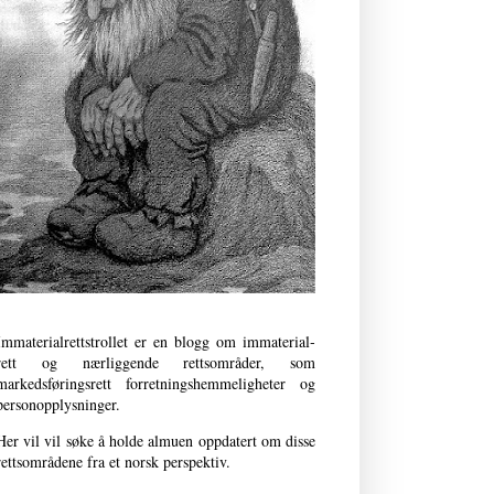
Immaterialrettstrollet er en blogg om immaterial­
rett og nærliggende retts­områder, som
markedsføringsrett forret­nings­­hemmeligheter og
person­opplysninger.
Her vil vil søke å holde almuen oppdatert om disse
rettsområdene fra et norsk perspektiv.