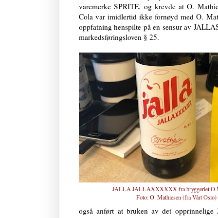
varemerke SPRITE, og krevde at O. Mathiese
Cola var imidlertid ikke fornøyd med O. M
oppfatning henspilte på en sensur av JALLAS
markedsføringsloven § 25.
JALLA JALLAXXXXXX fra bryggeriet O.M
Foto: O. Mathiesen (fra
Vårt Oslo
)
også anført at bruken av det opprinnelig