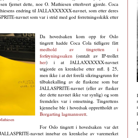
n fjernet dette, noe O. Mathiesen etterhvert gjorde. Coca
athiesens endring til JALLAXXXXXX-navnet, som etter deres
PRITE-navnet som var i strid med god forretningsskikk etter
Da hovedsaken kom opp for Oslo
tingrett hadde Coca Cola tidligere fått
medhold av tingretten i
forføyningssaken
(omtalt av IP-trollet
her
) i at JALLAXXXXXX-navnet
utgjorde en krenkelse etter mfl. § 25,
men ikke i at det forelå sikringsgrunn for
tilbakekalling av de flaskene som bar
JALLASPRITE-navnet (eller av flasker
der dette navnet ikke var synlig) og som
fremdeles var i omsetning. Tingrettens
kjennelse ble i hovedsak opprettholdt av
Borgarting lagmannsrett
.
athiesen
For Oslo tingrett i hovedsaken var det
e JALLASPRITE-navnet innebar en krenkelse av varemerket