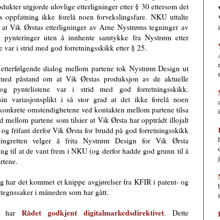
dukter utgjorde ulovlige etterligninger etter § 30 ettersom det
es oppfatning ikke forelå noen forvekslingsfare. NKU uttalte
d at Vik Ørstas etterligninger av Arne Nystrøms tegninger av
g pynteringer uten å innhente samtykke fra Nystrøm etter
 var i strid med god forretningsskikk etter § 25.
 etterfølgende dialog mellom partene tok Nystrøm Design ut
med påstand om at Vik Ørstas produksjon av de aktuelle
og pyntelistene var i strid med god forretningsskikk.
n variasjonsplikt i så stor grad at det ikke forelå noen
e konkrete omstendighetene ved kontakten mellom partene tilsa
eid mellom partene som tilsier at Vik Ørsta har opptrådt illojalt
og frifant derfor Vik Ørsta for brudd på god forretningsskikk
tingretten velger å frita Nystrøm Design for Vik Ørsta
ng til at de vant frem i NKU (og derfor hadde god grunn til å
rtene.
egg har det kommet et knippe avgjørelser fra KFIR i patent- og
tegnssaker i måneden som har gått.
Rådet godkjent digitalmarkedsdirektivet
U har
.
Dette