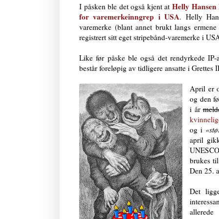
Helly Hansen 
I påsken ble det også kjent at
for varemerkeinngrep i USA
. Helly Han
varemerke (blant annet brukt langs ermene 
registrert sitt eget stripebånd-varemerke i USA
Like før påske ble også det rendyrkede IP-
består foreløpig av tidligere ansatte i Grette
April er 
og den fø
i år
meld
kvinnelig
og i
«stø
april gi
UNESCO (
brukes ti
Den 25. a
Det ligg
interess
allere