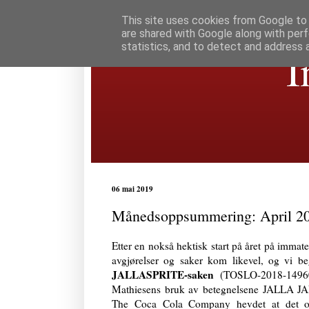
This site uses cookies from Google to d
are shared with Google along with perf
statistics, and to detect and address 
I
06 mai 2019
Månedsoppsummering: April 2
Etter en nokså hektisk start på året på immate
avgjørelser og saker kom likevel, og vi b
JALLASPRITE-saken
(TOSLO-2018-14960
Mathiesens bruk av betegnelsene JALLA
The Coca Cola Company hevdet at det op