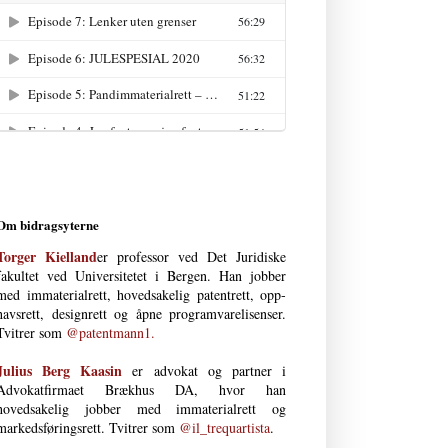
Om bidragsyterne
Torger Kielland
er professor ved Det Juri­diske
fakultet ved Uni­versi­tetet i Bergen. Han jobber
med immateria­l­rett, hoved­­sakelig patent­­rett, opp­
havs­­­rett, design­rett og åpne program­vare­lisenser.
Tvitrer som
@patentmann1.
Julius Berg Kaasin
er advokat og partner i
Advokatfirmaet Brækhus DA, hvor han
hovedsakelig jobber med immaterial­rett og
markedsføringsrett. Tvitrer som
@il_trequartista
.