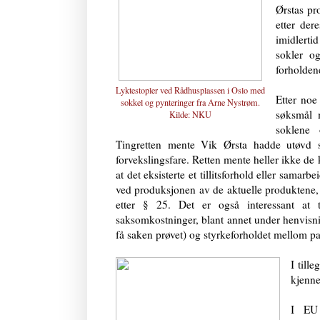
Ørstas pro
etter der
imidlerti
sokler o
forholdene
Lyktestopler ved Rådhusplassen i Oslo med
Etter noe
sokkel og pynteringer fra Arne Nystrøm.
søksmål 
Kilde:
NKU
soklene 
Tingretten mente Vik Ørsta hadde utøvd si
forvekslingsfare. Retten mente heller ikke d
at det eksisterte et tillitsforhold eller samarb
ved produksjonen av de aktuelle produktene, 
etter § 25. Det er også interessant at 
saksomkostninger, blant annet under henvisni
få saken prøvet) og styrkeforholdet mellom pa
I till
kjenne
I E