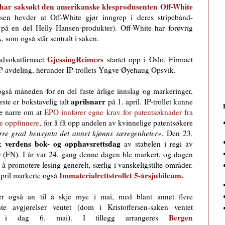
har saksøkt den amerikanske klesprodusenten Off-White
sen hevder at Off-White gjør inngrep i deres stripebånd-
på en del Helly Hansen-produkter). Off-White har forøvrig
, som også står sentralt i saken.
GjessingReimers
advokatfirmaet
startet opp i Oslo. Firmaet
s IP-avdeling, herunder IP-trollets Yngve Øyehaug Opsvik.
også måneden for en del faste årlige innslag og markeringer,
aprilsnarr
rste er bokstavelig talt
på 1. april. IP-trollet kunne
e
narre om at
EPO innfører egne krav for patentsøknader fra
e oppfinnere
, for å få opp andelen av kvinnelige patentsøkere
rre grad hensynta det annet kjønns særegenheter».
Den 23.
verdens bok- og opphavsrettsdag
kk
av stabelen i regi av
FN). I år var 24. gang denne dagen ble markert, og dagen
l å promotere lesing generelt, særlig i vanskeligstilte områder.
Immaterialrettstrollet 5-årsjubileum.
pril markerte også
er også an til å skje mye i mai, med blant annet flere
ante avgjørelser ventet (dom i Kristoffersen-saken ventet
Bergen
de i dag 6. mai). I tillegg arrangeres