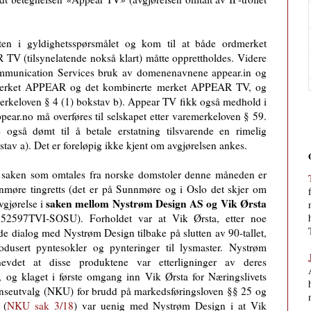
ten i gyldighetsspørsmålet og kom til at både ordmerket
 (tilsynelatende nokså klart) måtte opprettholdes. Videre
ommunication Services bruk av domenenavnene appear.in og
dmerket APPEAR og det kombinerte merket APPEAR TV, og
merkeloven § 4 (1) bokstav b). Appear TV fikk også medhold i
ear.no må overføres til selskapet etter varemerkeloven § 59.
også dømt til å betale erstatning tilsvarende en rimelig
stav a). Det er foreløpig ikke kjent om avgjørelsen ankes.
e saken som omtales fra norske domstoler denne måneden er
møre tingretts (det er på Sunnmøre og i Oslo det skjer om
saken mellom Nystrøm Design AS og Vik Ørsta
vgjørelse i
152597TVI-SOSU). Forholdet var at Vik Ørsta, etter noe
de dialog med Nystrøm Design tilbake på slutten av 90-tallet,
odusert pyntesokler og pynteringer til lysmaster. Nystrøm
evdet at disse produktene var etterligninger av deres
, og klaget i første omgang inn Vik Ørsta for Næringslivets
nseutvalg (NKU) for brudd på markedsføringsloven §§ 25 og
 (
NKU sak 3/18
) var uenig med Nystrøm Design i at Vik