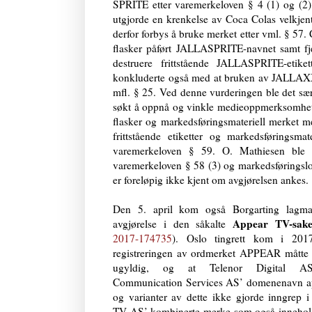
SPRITE etter varemerkeloven § 4 (1) og (2
utgjorde en krenkelse av Coca Colas velkjen
derfor forbys å bruke merket etter vml. § 5
flasker påført JALLASPRITE-navnet samt fj
destruere frittstående JALLASPRITE-etike
konkluderte også med at bruken av JALLAXX
mfl. § 25. Ved denne vurderingen ble det sær
søkt å oppnå og vinkle medieoppmerksomhet r
flasker og markedsføringsmateriell merket
frittstående etiketter og markedsføringsm
varemerkeloven § 59. O. Mathiesen ble en
varemerkeloven § 58 (3) og markedsføringslov
er foreløpig ikke kjent om avgjørelsen ankes.
Den 5. april kom også Borgarting lagman
Appear TV-sak
avgjørelse i den såkalte
2017-174735
). Oslo tingrett kom i 2017
registreringen av ordmerket APPEAR måtte 
ugyldig, og at Telenor Digital AS’
Communication Services AS’ domenenavn ap
og varianter av dette ikke gjorde inngrep 
TV AS’ kombinerte merke som også innehol