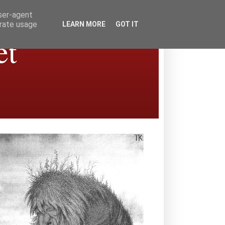
user-agent
erate usage
LEARN MORE
GOT IT
et