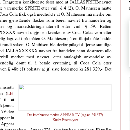
). Tingretten konkluderte først med at JALLASPRITE-navnet
te varemerke SPRITE etter vml. § 4 (2). O. Mathiesen måtte
7. Coca Cola fikk også medhold i at O. Mathiesen må merke om
erne gjenstående flasker som bærer navnet fra handelen og
tter og markedsføringsmateriell etter vml. § 59. Retten
XXXX-navnet utgjør en krenkelse av Coca Colas vern etter
lig lagt vekt på måten O. Mathiesen på en illojal måte hadde
undt saken. O. Mathisen ble derfor pålagt å fjerne samtlige
 med JALLAXXXXXX-navnet fra handelen samt destruere alle
ateriell merket med navnet, etter analogisk anvendelse av
delig dømt til å betale erstatning til Coca Cola etter
en § 48b (1) bokstav a) jf. siste ledd med kr 281 329,-. Det
nsretts
en
(
LB-
 til at
kjennes
/Video
Det kombinerte merket APPEAR TV (reg.nr. 251877)
pear.in
Kilde:
Patentstyret
i Appear
dt betegnelsen
«
Appear TV
»
(avgjørelsen omtalt av IP-trollet