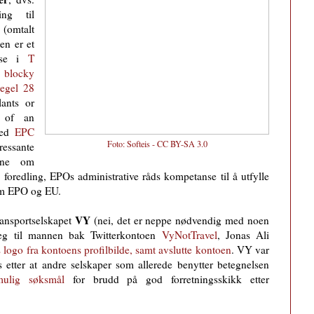
ng til
(omtalt
en er et
else i
T
 blocky
egel 28
lants or
s of an
 med
EPC
Foto:
Softeis - CC BY-SA 3.0
ressante
ene om
 foredling, EPOs administrative råds kompetanse til å utfylle
om EPO og EU.
VY
ransportselskapet
(nei, det er neppe nødvendig med noen
seg til mannen bak Twitterkontoen
VyNotTravel
, Jonas Ali
 logo fra kontoens profilbilde, samt avslutte kontoen
. VY var
 etter at andre selskaper som allerede benytter betegnelsen
mulig søksmål
for brudd på god forretningsskikk etter