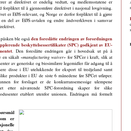
rer at direktivet er endelig vedtatt, og medlemsstatene er
 forpliktet til å gjennomføre direktivet i nasjonal lovgivning.
ivet er EØS-relevant, og Norge er derfor forpliktet til å gjøre
il en del av EØS-avtalen og endre åndsverkloven i samsvar
rektivet.
den foreslåtte endringen av forordningen
 påsken ble også
pplerende beskyttelsessertifikater (SPC) godkjent av EU-
mentet
. Den foreslåtte endringen går i hovedsak ut på å
e en såkalt
«manufacturing waiver»
for SPCer i kraft, slik at
enter av generiske og biosimilære legemidler får adgang til å
ere disse i EU utelukkende for eksport til tredjeland samt
slike produkter i EU de siste 6 månedene før SPCet utløper.
unnen for forslaget er de konkurransemessige ulempene
det etter nåværende SPC-forordning skaper for slike
odusenter etablert utenfor unionen. Endringen må formelt
pørsmål
som er
sjonelle
er
, dvs.