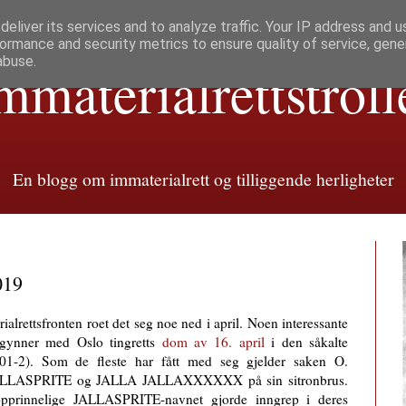
eliver its services and to analyze traffic. Your IP address and 
ormance and security metrics to ensure quality of service, gen
abuse.
mmaterialretts­troll
En blogg om immaterialrett og tilliggende herligheter
019
rialrettsfronten roet det seg noe ned i april. Noen interessante
egynner med Oslo tingretts
dom av 16. april
i den såkalte
1-2). Som de fleste har fått med seg gjelder saken O.
 JALLASPRITE og JALLA JALLAXXXXXX på sin sitronbrus.
prinnelige JALLASPRITE-navnet gjorde inngrep i deres