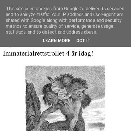
This site uses cookies from Google to deliver its services
and to analyze traffic. Your IP address and user-agent are
Immaterialretts­trollet
shared with Google along with performance and security
metrics to ensure quality of service, generate usage
En blogg om immaterialrett og tilliggende herligheter
statistics, and to detect and address abuse.
LEARN MORE
GOT IT
25 april 2018
Immaterialrettstrollet 4 år idag!