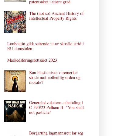
patentsaker i større grad
The (not so) Ancient History of
Intellectual Property Rights
Louboutin gikk seirende ut av skosåle-strid i
EU-domstolen
Markedsføringsrettsåret 2023
Kan blasfemiske varemerker
stride mot «offentlig orden og
moral»?
Generaladvokatens anbefaling i
C‑590/23 Pelham II: "You shall
not pastiche"
Borgarting lagmannsrett lar seg