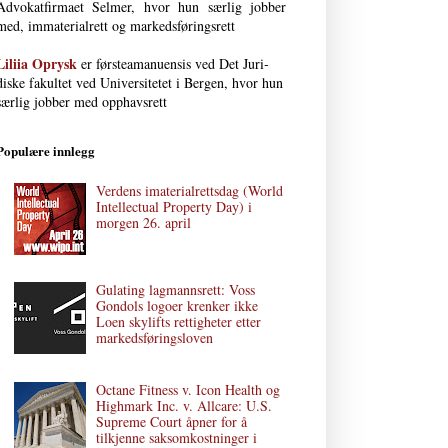
Advokat­firmaet Selmer, hvor hun særlig jobber
med, immaterial­rett og markedsføringsrett
Liliia Oprysk
er førsteamanuensis ved Det Juri­
diske fakultet ved Uni­versi­tetet i Bergen, hvor hun
særlig jobber med opphavsrett
Populære innlegg
Verdens imaterialrettsdag (World
Intellectual Property Day) i
morgen 26. april
Gulating lagmannsrett: Voss
Gondols logoer krenker ikke
Loen skylifts rettigheter etter
markedsføringsloven
Octane Fitness v. Icon Health og
Highmark Inc. v. Allcare: U.S.
Supreme Court åpner for å
tilkjenne saksomkostninger i