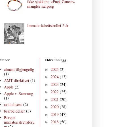
ikke sjokkere: «Fuck Cancer»
mangler særpreg
Immaterialrettstrollet 2 år
Emner
Eldre innlegg
alment tilgjengelig
2025
(2)
►
(1)
2024
(13)
►
AMT-direktivet
(1)
2023
(24)
►
Apple
(2)
2022
(25)
►
Apple v. Samsung
(1)
2021
(20)
►
avtalelisens
(2)
2020
(28)
►
bearbeidelser
(3)
2019
(47)
►
Bergen
2018
(56)
immaterialrettsforu
►
m
(2)