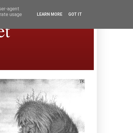
user-agent
erate usage
LEARN MORE
GOT IT
et