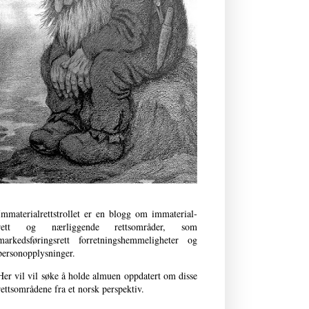
Immaterialrettstrollet er en blogg om immaterial­
rett og nærliggende retts­områder, som
markedsføringsrett forret­nings­­hemmeligheter og
person­opplysninger.
Her vil vil søke å holde almuen oppdatert om disse
rettsområdene fra et norsk perspektiv.