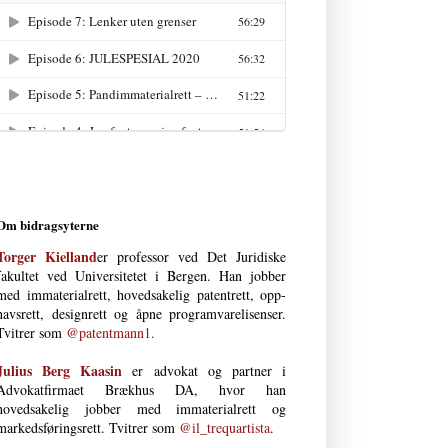
Om bidragsyterne
Torger Kielland
er professor ved Det Juri­diske
fakultet ved Uni­versi­tetet i Bergen. Han jobber
med immateria­l­rett, hoved­­sakelig patent­­rett, opp­
havs­­­rett, design­rett og åpne program­vare­lisenser.
Tvitrer som
@patentmann1.
Julius Berg Kaasin
er advokat og partner i
Advokatfirmaet Brækhus DA, hvor han
hovedsakelig jobber med immaterial­rett og
markedsføringsrett. Tvitrer som
@il_trequartista
.