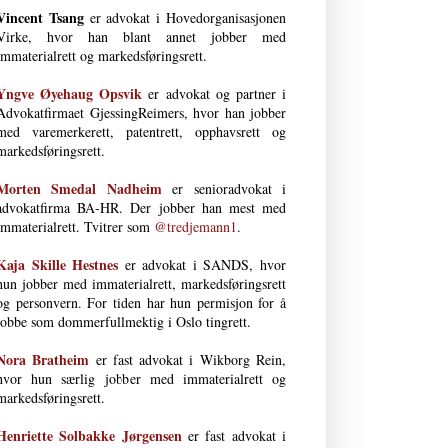
Vincent Tsang
er advokat i Hovedorganisasjonen
Virke, hvor han blant annet jobber med
immaterialrett og markedsføringsrett.
Yngve Øyehaug Opsvik
er advokat og partner i
Advokatfirmaet GjessingReimers, hvor han jobber
med varemerkerett, patentrett, opphavsrett og
markedsføringsrett.
Morten Smedal Nad­heim
er senioradvokat i
advokatfirma BA-HR. Der jobber han mest med
immaterialrett. Tvitrer som
@tredjemann1
.
Kaja Skille Hestnes
er advokat i SANDS, hvor
hun jobber med immaterial­rett, markeds­førings­rett
og person­vern. For tiden har hun permisjon for å
jobbe som dommerfullmektig i Oslo tingrett.
Nora Bratheim
er fast advokat i Wikborg Rein,
hvor hun særlig jobber med immaterialrett og
markedsføringsrett.
Henriette Solbakke Jørgensen
er fast advokat i