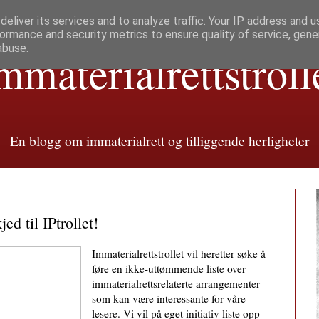
eliver its services and to analyze traffic. Your IP address and 
ormance and security metrics to ensure quality of service, gen
abuse.
mmaterialretts­troll
En blogg om immaterialrett og tilliggende herligheter
ed til IPtrollet!
Immaterialrettstrollet vil heretter søke å
føre en ikke-uttømmende liste over
immaterial­retts­relaterte arr­ange­menter
som kan være interess­ante for våre
lesere. Vi vil på eget initiativ liste opp