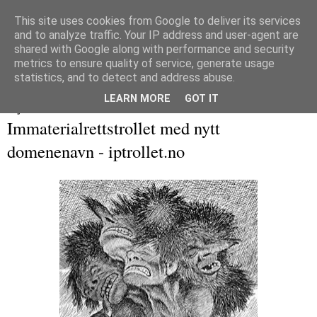
This site uses cookies from Google to deliver its services
and to analyze traffic. Your IP address and user-agent are
Immaterialretts­trollet
shared with Google along with performance and security
metrics to ensure quality of service, generate usage
En blogg om immaterialrett og tilliggende herligheter
statistics, and to detect and address abuse.
LEARN MORE
GOT IT
19 juni 2014
Immaterialrettstrollet med nytt
domenenavn - iptrollet.no