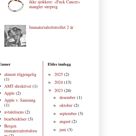
ikke sjokkere: «Fuck Cancer»
mangler særpreg
Immaterialrettstrollet 2 år
Emner
Eldre innlegg
alment tilgjengelig
2025
(2)
►
(1)
2024
(13)
►
AMT-direktivet
(1)
2023
(24)
▼
Apple
(2)
desember
(1)
►
Apple v. Samsung
(1)
oktober
(2)
►
avtalelisens
(2)
september
(3)
►
bearbeidelser
(3)
august
(2)
►
Bergen
juni
(3)
►
immaterialrettsforu
m
(2)