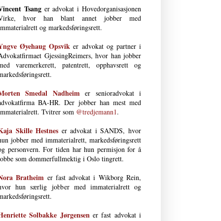
Vincent Tsang
er advokat i Hovedorganisasjonen
Virke, hvor han blant annet jobber med
immaterialrett og markedsføringsrett.
Yngve Øyehaug Opsvik
er advokat og partner i
Advokatfirmaet GjessingReimers, hvor han jobber
med varemerkerett, patentrett, opphavsrett og
markedsføringsrett.
Morten Smedal Nad­heim
er senioradvokat i
advokatfirma BA-HR. Der jobber han mest med
immaterialrett. Tvitrer som
@tredjemann1
.
Kaja Skille Hestnes
er advokat i SANDS, hvor
hun jobber med immaterial­rett, markeds­førings­rett
og person­vern. For tiden har hun permisjon for å
jobbe som dommerfullmektig i Oslo tingrett.
Nora Bratheim
er fast advokat i Wikborg Rein,
hvor hun særlig jobber med immaterialrett og
markedsføringsrett.
Henriette Solbakke Jørgensen
er fast advokat i