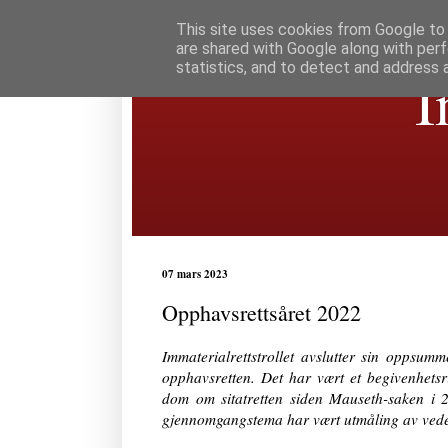
This site uses cookies from Google to d
are shared with Google along with perf
statistics, and to detect and address 
I
07 mars 2023
Opphavsrettsåret 2022
Immaterialrettstrollet avslutter sin oppsu
opphavsretten. Det har vært et begivenhetsr
dom om sitatretten siden Mauseth-saken i 2
gjennomgangstema har vært utmåling av vede