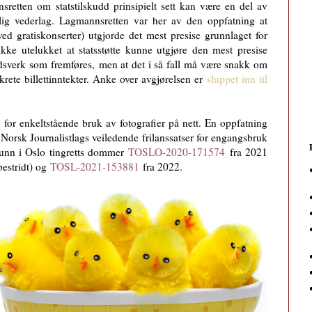
sretten om statstilskudd prinsipielt sett kan være en del av
lig vederlag. Lagmannsretten var her av den oppfatning at
ed gratiskonserter) utgjorde det mest presise grunnlaget for
ikke utelukket at statsstøtte kunne utgjøre den mest presise
ndsverk som fremføres,
men at det i så fall må være snakk om
ete billettinntekter.
Anke over avgjørelsen er
sluppet inn til
 for enkeltstående bruk av fotografier på nett. En oppfatning
e Norsk Journalistlags veiledende frilanssatser for engangsbruk
grunn i Oslo tingretts dommer
TOSLO-2020-171574
fra 2021
bestridt) og
TOSL-2021-153881
fra 2022.