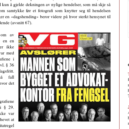
til kun å gjelde dekningen av nylige hendelser, som må skje så
 om samtykke før et fotografi som knytter seg til hendelsen
gger en «dagshending» beror videre på hvor sterkt hensynet til
dende (avsnitt 67).
r om av
v en en
er ikke
svar med
afiene i
vl. § 36
gsfritt.
å fall
hvor det
rafiene
 i § 29.
ikke var
mhevet at
atregel