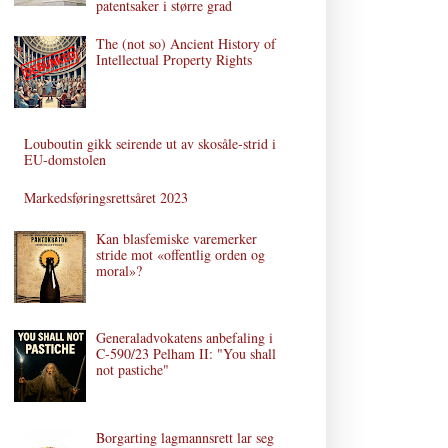
patentsaker i større grad
The (not so) Ancient History of
Intellectual Property Rights
Louboutin gikk seirende ut av skosåle-strid i
EU-domstolen
Markedsføringsrettsåret 2023
Kan blasfemiske varemerker
stride mot «offentlig orden og
moral»?
Generaladvokatens anbefaling i
C‑590/23 Pelham II: "You shall
not pastiche"
Borgarting lagmannsrett lar seg