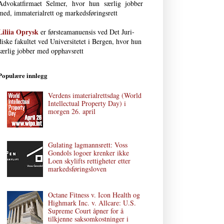
Advokat­firmaet Selmer, hvor hun særlig jobber
med, immaterial­rett og markedsføringsrett
Liliia Oprysk
er førsteamanuensis ved Det Juri­
diske fakultet ved Uni­versi­tetet i Bergen, hvor hun
særlig jobber med opphavsrett
Populære innlegg
Verdens imaterialrettsdag (World
Intellectual Property Day) i
morgen 26. april
Gulating lagmannsrett: Voss
Gondols logoer krenker ikke
Loen skylifts rettigheter etter
markedsføringsloven
Octane Fitness v. Icon Health og
Highmark Inc. v. Allcare: U.S.
Supreme Court åpner for å
tilkjenne saksomkostninger i