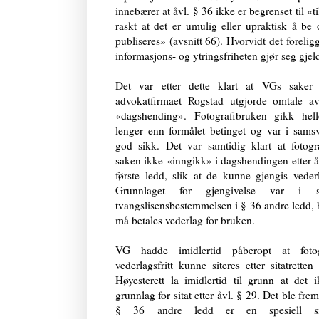
innebærer at åvl. § 36 ikke er begrenset til «
raskt at det er umulig eller upraktisk å be
publiseres» (avsnitt 66). Hvorvidt det foreli
informasjons- og ytringsfriheten gjør seg gjel
Det var etter dette klart at VGs sake
advokatfirmaet Rogstad utgjorde omtale a
«dagshending». Fotografibruken gikk hell
lenger enn formålet betinget og var i sam
god sikk. Det var samtidig klart at fotogr
saken ikke «inngikk» i dagshendingen etter å
første ledd, slik at de kunne gjengis vederla
Grunnlaget for gjengivelse var i s
tvangslisensbestemmelsen i § 36 andre ledd, 
må betales vederlag for bruken.
VG hadde imidlertid påberopt at fotog
vederlagsfritt kunne siteres etter sitatretten
Høyesterett la imidlertid til grunn at det 
grunnlag for sitat etter åvl. § 29. Det ble fre
§ 36
andre ledd er en spesiell sit