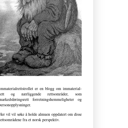
Immaterialrettstrollet er en blogg om immaterial­
rett og nærliggende retts­områder, som
markedsføringsrett forret­nings­­hemmeligheter og
person­opplysninger.
Her vil vil søke å holde almuen oppdatert om disse
rettsområdene fra et norsk perspektiv.