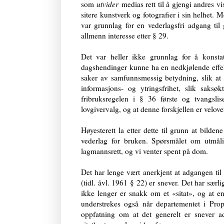
som
utvider
medias rett til å gjengi andres v
sitere kunstverk og fotografier i sin helhet. 
var grunnlag for en
vederlagsfri adgang til
allmenn interesse etter § 29.
Det var heller ikke grunnlag for å konstat
dagshendinger kunne ha en nedkjølende effek
saker av samfunnsmessig betydning, slik at
informasjons- og ytringsfrihet, slik saksø
fribruksregelen i § 36 første og tvangsli
lovgivervalg, og at denne forskjellen er velove
Høyesterett la etter dette til grunn at bild
vederlag for bruken. Spørsmålet om utmåli
lagmannsrett, og vi venter spent på dom.
Det har lenge vært anerkjent at adgangen til å
(tidl. åvl. 1961 § 22) er snever. Det har særl
ikke lenger er snakk om et «sitat», og at en s
understrekes også når departementet i Pro
oppfatning om at det generelt er snever ad