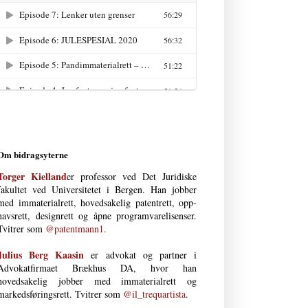
Om bidragsyterne
Torger Kielland
er professor ved Det Juri­diske
fakultet ved Uni­versi­tetet i Bergen. Han jobber
med immateria­l­rett, hoved­­sakelig patent­­rett, opp­
havs­­­rett, design­rett og åpne program­vare­lisenser.
Tvitrer som
@patentmann1.
Julius Berg Kaasin
er advokat og partner i
Advokatfirmaet Brækhus DA, hvor han
hovedsakelig jobber med immaterial­rett og
markedsføringsrett. Tvitrer som
@il_trequartista
.