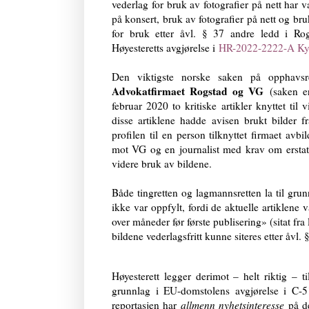
vederlag for bruk av fotografier på nett har v
på konsert, bruk av fotografier på nett og bru
for bruk etter åvl. § 37 andre ledd i Rog
Høyesteretts avgjørelse i
HR-2022-2222-A Kys
Den viktigste norske saken på opphavsr
Advokatfirmaet Rogstad og VG
(saken er 
februar 2020 to kritiske artikler knyttet til
disse artiklene hadde avisen brukt bilder 
profilen til en person tilknyttet firmaet av
mot VG og en journalist med krav om erstat
videre bruk av bildene.
Både tingretten og lagmannsretten la til grun
ikke var oppfylt, fordi de aktuelle artiklene 
over måneder før første publisering» (sitat fr
bildene vederlagsfritt kunne siteres etter åvl. 
Høyesterett legger derimot – helt riktig – 
grunnlag i EU-domstolens avgjørelse i C-516
reportasjen har
allmenn nyhetsinteresse
på de