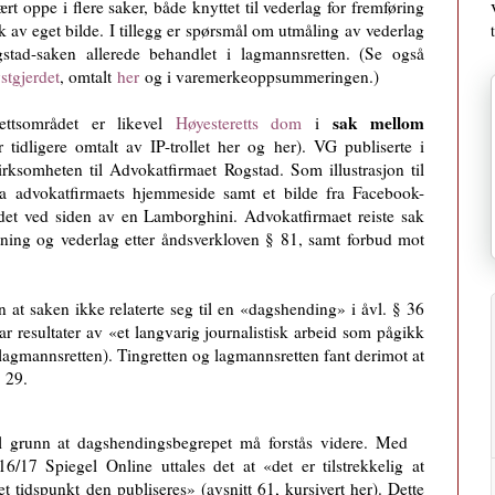
ært oppe i flere saker, både knyttet til vederlag for fremføring
k av eget bilde. I tillegg er spørsmål om utmåling av vederlag
stad-saken allerede behandlet i lagmannsretten. (Se også
tgjerdet
, omtalt
her
og i varemerkeoppsummeringen.)
sak mellom
ettsområdet er likevel
Høyesteretts dom
i
tidligere omtalt av IP-trollet her og her). VG publiserte i
 virksomheten til Advokatfirmaet Rogstad. Som illustrasjon til
fra advokatfirmaets hjemmeside samt et bilde fra Facebook-
bildet ved siden av en Lamborghini. Advokatfirmaet reiste sak
ning og vederlag etter åndsverkloven § 81, samt forbud mot
n at saken ikke relaterte seg til en «dagshending» i åvl. § 36
var resultater av «et langvarig journalistisk arbeid som pågikk
a lagmannsretten). Tingretten og lagmannsretten fant derimot at
§ 29.
til grunn at dagshendingsbegrepet må forstås videre. Med
/17 Spiegel Online uttales det at «det er tilstrekkelig at
t tidspunkt den publiseres» (avsnitt 61, kursivert her). Dette