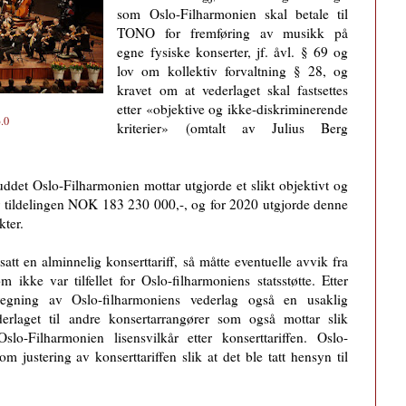
som Oslo-Filharmonien skal betale til
TONO for fremføring av musikk på
egne fysiske konserter, jf. åvl. § 69 og
lov om kollektiv forvaltning § 28, og
kravet om at vederlaget skal fastsettes
etter «objektive og ikke-diskriminerende
.0
kriterier» (omtalt av Julius Berg
kuddet Oslo-Filharmonien mottar utgjorde et slikt objektivt og
r tildelingen NOK 183 230 000,-, og for 2020 utgjorde denne
kter.
tsatt en alminnelig konserttariff, så måtte eventuelle avvik fra
 ikke var tilfellet for Oslo-filharmoniens statsstøtte. Etter
egning av Oslo-filharmoniens vederlag også en usaklig
erlaget til andre konsertarrangører som også mottar slik
Oslo-Filharmonien lisensvilkår etter konserttariffen.
Oslo-
 justering av konserttariffen slik at det ble tatt hensyn til