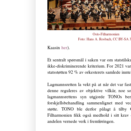
Oslo-Filharmonien
Foto:
Hans A. Rosbach, CC BY-SA 3
Kaasin
her
).
Et sentralt spørsmål i saken var om statstils
ikke-diskriminerende kriterium. For 2021 va
statsstøtten 92 % av orkesterets samlede innte
Lagmannsretten la vekt på at
når det var fas
denne reguleres av objektive vilkår, noe som
lagmannsrettens syn utgjorde TONOs ber
forskjellsbehandling sammenlignet med ved
støtte.
TONO ble derfor pålagt å tilby
Filharmonien fikk også medhold i sitt krav om
andelen vernede verk i fremføringen.