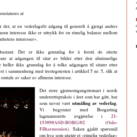
konstateres at
r det, at en vederlagsfri adgang til generelt å gjengi andres
menn interesse ikke er uttrykk for en rimelig balanse mellom
nhetens interesser».
bastant. Det er ikke grunnlag for å forstå de siterte
bare at adgangen til sitat av bilder etter den alminnelige
r heller ikke grunnlag for å tolke adgangen til sitater etter
lest i sammenheng med trestegstesten i artikkel 5 nr. 5, slik at
d omtale av saker av allmenn interesse.
Det store gjennomgangstemaet i norsk
underrettspraksis i året som har gått, har
utmåling av vederlag
som nevnt vært
.
Vi begynner med Borgarting
21-
lagmannsretts avgjørelse i
153090ASD-BORG/02 (Oslo-
Filharmonien)
. Saken gjaldt spørsmål
om hva som utgjør et «rimelig vederlag»