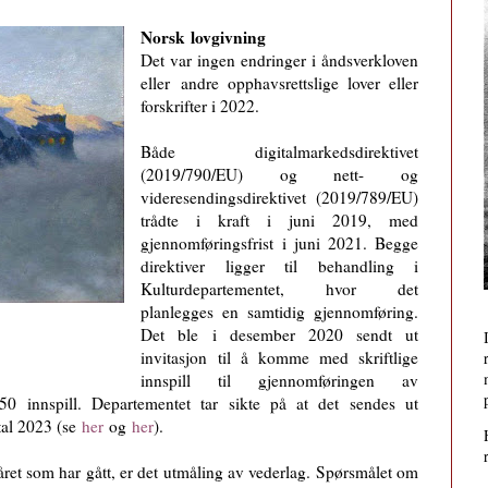
Norsk
lovgivning
Det var ingen endringer i åndsverkloven
eller andre opphavsrettslige lover eller
forskrifter i 2022.
Både digitalmarkedsdirektivet
(2019/790/EU) og nett- og
videresendingsdirektivet (2019/789/EU)
trådte i kraft i juni 2019, med
gjennomføringsfrist i juni 2021. Begge
direktiver ligger til behandling i
Kulturdepartementet, hvor det
planlegges en samtidig gjennomføring.
Det ble i desember 2020 sendt ut
invitasjon til å komme med skriftlige
innspill til gjennomføringen av
50 innspill. Departementet tar sikte på at det sendes ut
al 2023 (se
her
og
her
).
året som har gått, er det utmåling av vederlag. Spørsmålet om