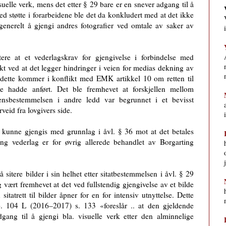
isuelle verk, mens det etter § 29 bare er en snever adgang til å
Med støtte i forarbeidene ble det da konkludert med at det ikke
 generelt å gjengi andres fotografier ved omtale av saker av
ere at et vederlagskrav for gjengivelse i forbindelse med
t ved at det legger hindringer i veien for medias dekning av
 dette kommer i konflikt med EMK artikkel 10 om retten til
kte hadde anført. Det ble fremhevet at forskjellen mellom
sensbestemmelsen i andre ledd var begrunnet i et bevisst
rveid fra lovgivers side.
ene kunne gjengis med grunnlag i åvl. § 36 mot at det betales
ng vederlag er for øvrig allerede behandlet av Borgarting
 sitere bilder i sin helhet etter sitatbestemmelsen i åvl. § 29
ig vært fremhevet at det ved fullstendig gjengivelse av et bilde
itatrett til bilder åpner for en for intensiv utnyttelse. Dette
p. 104 L (2016–2017) s. 133 «foreslår .. at den gjeldende
gang til å gjengi bla. visuelle verk etter den alminnelige