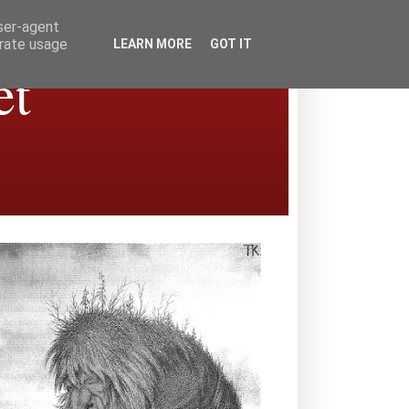
user-agent
erate usage
LEARN MORE
GOT IT
et