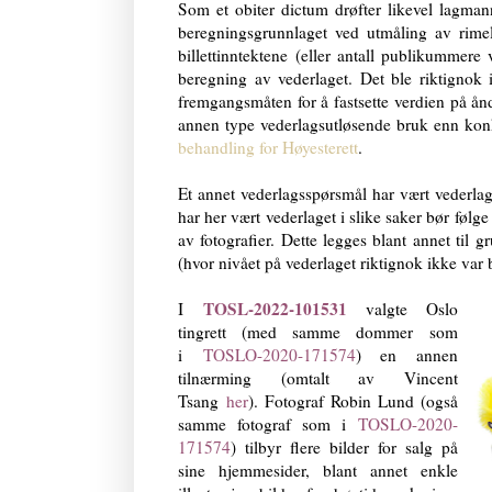
Som et obiter dictum drøfter likevel lagmann
beregningsgrunnlaget ved utmåling av rime
billettinntektene
(eller antall publikummere v
beregning av vederlaget. Det ble riktignok 
fremgangsmåten for å fastsette verdien på å
annen type vederlagsutløsende bruk enn konkr
behandling for Høyesterett
.
Et annet vederlagsspørsmål har vært vederlag
har her vært vederlaget i slike saker bør følg
av fotografier. Dette legges blant annet til 
(hvor nivået på vederlaget riktignok ikke var 
TOSL-2022-101531
I
valgte Oslo
tingrett (med samme dommer som
i
TOSLO-2020-171574
) en annen
tilnærming (omtalt av Vincent
Tsang
her
). Fotograf Robin Lund (også
samme fotograf som i
TOSLO-2020-
171574
) tilbyr flere bilder for salg på
sine hjemmesider, blant annet enkle