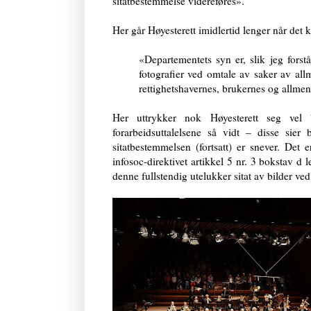
sitatbestemmelse videreføres».
Her går Høyesterett imidlertid lenger når det 
«Departementets syn er, slik jeg forstå
fotografier ved omtale av saker av all
rettighetshavernes, brukernes og allmen
Her uttrykker nok Høyesterett seg vel 
forarbeidsuttalelsene så vidt – disse sier 
sitatbestemmelsen (fortsatt) er snever. Det e
infosoc-direktivet artikkel 5 nr. 3 bokstav d 
denne fullstendig utelukker sitat av bilder ve