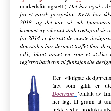
Det har også i år 
markedsføringsrett.)
fra et norsk perspektiv. KFIR har ik
2018, og det har, så vidt Immaterialre
kommet ny relevant underrettspraksis 
fra 2014 er fortsatt de eneste design
domstolen har derimot truffet flere desi
gikk, blant annet én som et stykke 
registrerbarheten til funksjonelle design
Den viktigste designrett
året som gikk er u
Doceram
(omtalt av Imm
her lagt til grunn at un
trekk ved et produkts ut