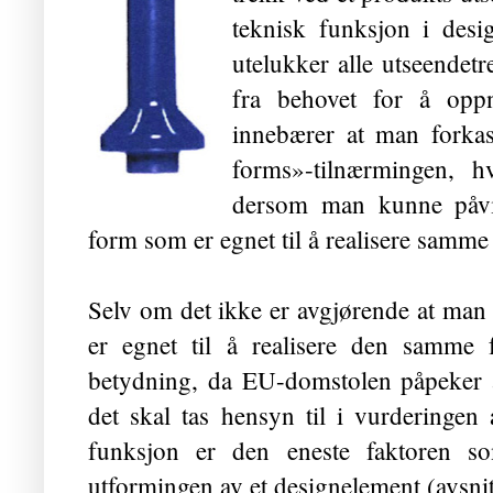
teknisk funksjon i desi
utelukker alle utseendet
fra behovet for å opp
innebærer at man forkast
forms»-tilnærmingen, 
dersom man kunne påvi
form som er egnet til å realisere samme
Selv om det ikke er avgjørende at man 
er egnet til å realisere den samme 
betydning, da EU-domstolen påpeker a
det skal tas hensyn til i vurderinge
funksjon er den eneste faktoren 
utformingen av et designelement (avsnit