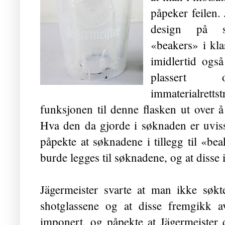
påpeker feilen.
design på sh
«beakers» i kl
imidlertid ogs
plassert 
immaterialrettst
funksjonen til denne flasken ut over å
Hva den da gjorde i søknaden er uvis
påpekte at søknadene i tillegg til «be
burde legges til søknadene, og at disse 
Jägermeister svarte at man ikke søkte
shotglassene og at disse fremgikk 
imponert, og påpekte at Jägermeister 