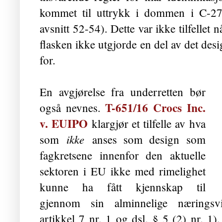
kommet til uttrykk i dommen i C-27
avsnitt 52-54). Dette var ikke tilfellet 
flasken ikke utgjorde en del av det desi
for.
En avgjørelse fra underretten bør
T-651/16 Crocs Inc.
også nevnes.
v. EUIPO
klargjør et tilfelle av hva
ikke
som
anses som design som
fagkretsene innenfor den aktuelle
sektoren i EU ikke med rimelighet
kunne ha fått kjennskap til
gjennom sin alminnelige næringsvi
artikkel 7 nr. 1 og dsl. § 5 (2) nr. 1)