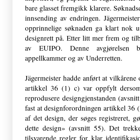
bare glasset fremgikk klarere. Søknadsdat
innsending av endringen. Jägermeister 
opprinnelige søknaden ga klart nok ut
designrett på. Etter litt mer frem og til
av EUIPO. Denne avgjørelsen b
appellkammer og av Underretten.
Jägermeister hadde anført at vilkårene
artikkel 36 (1) c) var oppfylt ders
reprodusere designgjenstanden (avsnit
fast at designforordningen artikkel 36 (
af det design, der søges registreret, gø
dette design» (avsnitt 55). Det trekk
tilsvarende regler for klar identifika