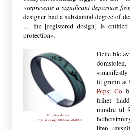
represents a significant departure fr
«
designer had a substantial degree of de
… the [registered design] is entitled
protection».
Dette ble a
domstolen, 
«manifestl
til grunn at
Pepsi Co
ba
frihet had
mindre til f
Murphys design
helhetsinnt
Europeisk design 000264370-0001
liten (avsn