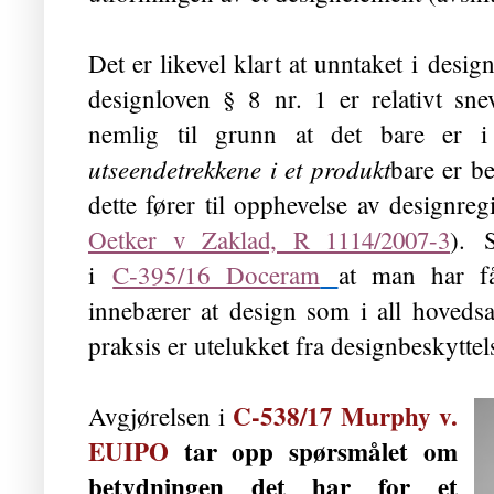
Det er likevel klart at unntaket i desig
designloven § 8 nr. 1 er relativt sn
nemlig til grunn at det bare er i 
utseendetrekkene i et produkt
bare er be
dette fører til opphevelse av designreg
Oetker v Zaklad, R 1114/2007-3
).
i
C‑395/16 Doceram
at man har få
innebærer at design som i all hovedsa
praksis er utelukket fra designbeskyttel
C-538/17 Murphy v.
Avgjørelsen i
EUIPO
tar opp spørsmålet om
betydningen det har for et