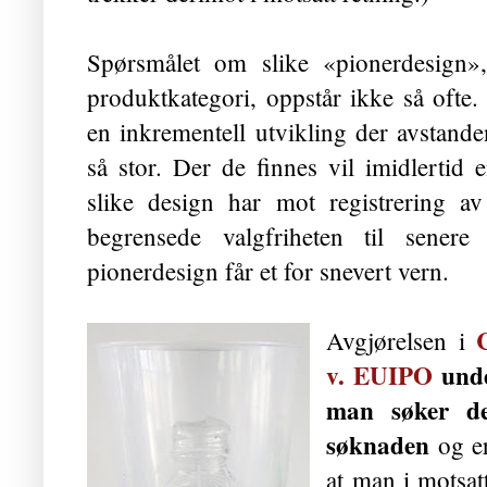
Spørsmålet om slike «pionerdesign»
produktkategori, oppstår ikke så ofte. 
en inkrementell utvikling der avstande
så stor. Der de finnes vil imidlertid
slike design har mot registrering a
begrensede valgfriheten til senere
pionerdesign får et for snevert vern.
Avgjørelsen i
v. EUIPO
unde
man søker de
søknaden
og er
at man i motsat