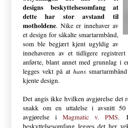
designs beskyttelsesomfang at
dette har stor avstand til
motholdene
. Nike er innehaver av
et design for såkalte smartarmbånd,
som ble begjært kjent ugyldig av
innehaveren av et tidligere registre
anførte, blant annet med grunnlag i en
hans
legges vekt på at
smartarmbånd h
kjente design.
Det angis ikke hvilken avgjørelse det r
snakk om en uttalelse i avsnitt 50
avgjørelse i
Magmatic v. PMS
.
beskyttelsesomfang legges det her vek