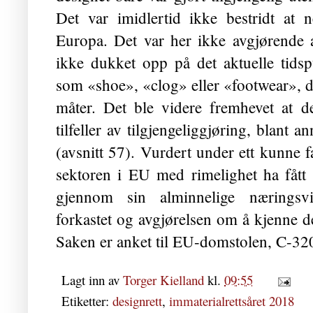
Det var imidlertid ikke bestridt at n
Europa. Det var her ikke avgjørende a
ikke dukket opp på det aktuelle tids
som «shoe», «clog» eller «footwear», 
måter. Det ble videre fremhevet at de
tilfeller av tilgjengeliggjøring, blant 
(avsnitt 57). Vurdert under ett kunne 
sektoren i EU med rimelighet ha fått
gjennom sin alminnelige næringsv
forkastet og avgjørelsen om å kjenne d
Saken er anket til EU-domstolen, C-32
Lagt inn av
Torger Kielland
kl.
09:55
Etiketter:
designrett
,
immaterialrettsåret 2018