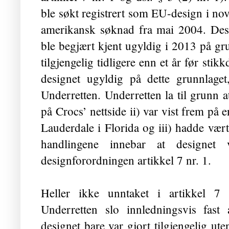
ble søkt registrert som EU-design i no
amerikansk søknad fra mai 2004. Desi
ble begjært kjent ugyldig i 2013 på gru
tilgjengelig tidligere enn et år før st
designet ugyldig på dette grunnlage
Underretten. Underretten la til grunn at
på Crocs’ nettside ii) var vist frem på e
Lauderdale i Florida og iii) hadde vært 
handlingene innebar at designet va
designforordningen artikkel 7 nr. 1.
Heller ikke unntaket i artikkel 7 
Underretten slo innledningsvis fast
designet bare var gjort tilgjengelig ut