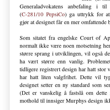
Generaladvokatens anbefaling i t
(
C‑281/10 PepsiCo
) ga uttrykk for at
gjør at designet får en mer omfattende b
Som sitatet fra engelske Court of App
normalt ikke være noen motsetning her
større sprang i utviklingen, vil også de
ha vært større enn vanlig. Probleme
tidligere registrert design har hatt stor
har hatt liten valgfrihet. Dette vil ty
designet setter en ny standard som se
(Det er vanskelig å fastslå om dette r
mothold til innsiger Murphys design ikke