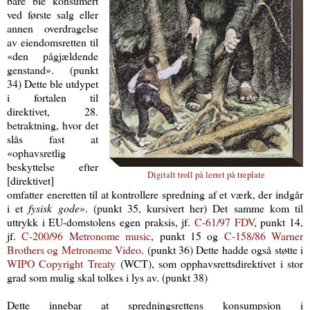
bare ble konsumert
ved første salg eller
annen overdragelse
av eiendomsretten til
«den pågjældende
genstand». (punkt
34) Dette ble utdypet
i fortalen til
direktivet, 28.
betraktning, hvor det
slås fast at
«ophavsretlig
beskyttelse efter
Digitalt troll på lerret på treplate
[direktivet]
omfatter
eneretten til at kontrollere spredning af et værk, der indgår
i et
fysisk gode
». (punkt 35, kursivert her) Det samme kom til
uttrykk i EU-domstolens egen praksis, jf.
C-61/97 FDV
, punkt 14,
jf.
C-200/96 Metronome music
, punkt 15 og
C-158/86 Warner
Brothers og Metronome Video
. (punkt 36) Dette hadde også støtte i
WIPO Copyright Treaty
(WCT), som opphavsrettsdirektivet i stor
grad som mulig skal tolkes i lys av. (punkt 38)
Dette innebar at spredningsrettens konsumpsjon i