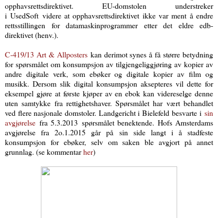
opphavsrettsdirektivet. EU-domstolen understreker
i
UsedSoft
videre at opphavsrettsdirektivet ikke var ment å endre
rettsstillingen for datamaskinprogrammer etter det eldre edb-
direktivet (henv.).
C‑419/13 Art & Allposters
kan derimot synes å få større betydning
for spørsmålet om konsumpsjon av tilgjengeliggjøring av kopier av
andre digitale verk, som ebøker og digitale kopier av film og
musikk. Dersom slik digital konsumpsjon aksepteres vil dette for
eksempel gjøre at første kjøper av en ebok kan videreselge denne
uten samtykke fra rettighetshaver. Spørsmålet har vært behandlet
ved flere nasjonale domstoler. Landgericht i Bielefeld besvarte
i
sin
avgjørelse
fra 5.3.2013
spørsmålet benektende
. Hofs Amsterdams
avgjørelse fra 2o.1.2015 går på sin side langt i å stadfeste
konsumpsjon for ebøker, selv om saken ble avgjort på annet
grunnlag. (se kommentar
her
)