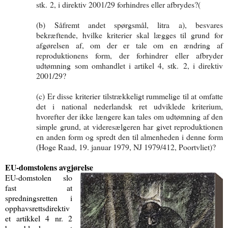
stk. 2, i direktiv 2001/29 forhindres eller afbrydes?(
(b) Såfremt andet spørgsmål, litra a), besvares
bekræftende, hvilke kriterier skal lægges til grund for
afgørelsen af, om der er tale om en ændring af
reproduktionens form, der forhindrer eller afbryder
udtømning som omhandlet i artikel 4, stk. 2, i direktiv
2001/29?
(c) Er disse kriterier tilstrækkeligt rummelige til at omfatte
det i national nederlandsk ret udviklede kriterium,
hvorefter der ikke længere kan tales om udtømning af den
simple grund, at videresælgeren har givet reproduktionen
en anden form og spredt den til almenheden i denne form
(Hoge Raad, 19. januar 1979, NJ 1979/412, Poortvliet)?
EU-domstolens avgjørelse
EU-domstolen slo
fast at
spredningsretten i
opphavsrettsdirektiv
et artikkel 4 nr. 2