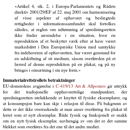
«Artikel 4, stk. 2, i Europa-Parlamentets og Rådets
direktiv 2001/29/EF af 22. maj 2001 om harmonisering
af visse aspekter af ophavsret og beslægtede
rettigheder i informationssamfundet skal fortolkes
således, at reglen om udtømning af spredningsretten
ikke finder anvendelse i en situation, hvor en
reproduktion af et beskyttet værk efter at have været
markedsført i Den Europæiske Union med samtykke
fra indehaveren af ophavsretten, har været genstand for
en udskiftning af sit medium, såsom overførslen på et
lærred af denne reproduktion på en plakat, og på ny
bringes i omsætning i sin nye form.»
Immaterialrettstrollets betraktninger
EU-domstolens avgjørelse i
C‑419/13 Art & Allposters
gir uttrykk
for det tradisjonelle opphavsrettslige standpunktet, der
spredningsretten utelukkende er knyttet til fysiske eksemplarer, og
at konsump­sjon bare kan skje i relasjon til disse. På bakgrunn av
dette er det ikke overraskende at man anser overføring fra plakat til
lerret som et nytt eksemplar. Både fysisk og funksjonelt er snakk
om en nytt fysisk eksemplar, uavhengig av om det er det samme
blekket som overføres fra det ene til det andre mediet.