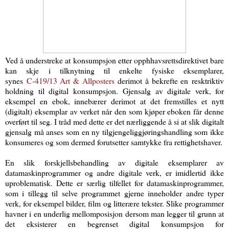
Ved å understreke at konsumpsjon etter opphhavsretts­direktivet bare
kan skje i tilknytning til enkelte fysiske eksemplarer,
synes
C‑419/13 Art & Allposters
derimot å bekrefte en
resktriktiv
holdning til digital konsumpsjon.
Gjensalg av digitale verk, for
eksempel en ebok, inne­bærer derimot at det fremstilles et nytt
(digitalt) eksemplar av verket når den som kjøper eboken får denne
overført til seg. I tråd med dette er det nærliggende å si at slik digitalt
gjensalg må anses som en ny tilgjengeliggjøringshandling som ikke
konsumeres og som dermed forutsetter samtykke fra rettighetshaver.
En slik forskjellsbehandling av digitale eksemplarer av
datamaskinprogrammer og andre digitale verk, er imidlertid ikke
uproblematisk. Dette er særlig tilfellet for datamaskinprogrammer,
som i tillegg til selve programmet gjerne inneholder andre typer
verk, for eksempel bilder, film og litterære tekster. Slike programmer
havner i en underlig mellomposisjon dersom man legger til grunn at
det eksisterer en begrenset digital konsumpsjon for