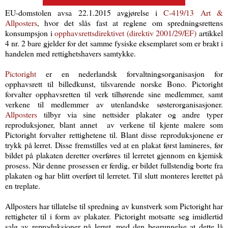
EU-domstolen avsa 22.1.2015 avgjørelse i
C‑419/13 Art &
Allposters
, hvor det slås fast at reglene om spredningsrettens
konsump­sjon i
opphavsrettsdirektivet (direktiv 2001/29/EF)
artikkel
4 nr. 2 bare gjelder for det samme fysiske eksemplaret som er brakt i
handelen med rettighets­havers samtykke.
Pictoright
er en nederlandsk forvaltnings­organisasjon for
opphavsrett til billedkunst, tilsvarende norske Bono. Pictoright
forvalter opphavsretten til verk tilhørende sine medlemmer, samt
verkene til medlemmer av utenlandske søsterorganisasjoner.
Allposters
tilbyr via sine nettsider plakater og andre typer
reproduksjoner, blant annet av verkene til kjente malere som
Pictoright forvalter rettighetene til. Blant disse reproduksjonene er
trykk på lerret. Disse fremstilles ved at en plakat først lamineres, før
bildet på plakaten deretter overføres til lerretet gjennom en kjemisk
prosess. Når denne prosessen er ferdig, er bildet fullstendig borte fra
plakaten og har blitt overført til lerretet. Til slutt monteres lerettet på
en treplate.
Allposters har tillatelse til spredning av kunstverk som Pictoright har
rettigheter til i form av plakater. Pictoright motsatte seg imidlertid
salg av reproduksjoner på lerret, med den begrunnelse at dette lå