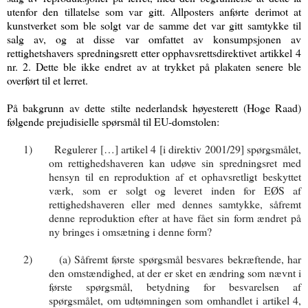
utenfor den tillatelse som var gitt. Allposters anførte derimot at
kunstverket som ble solgt var de samme det var gitt samtykke til
salg av, og at disse var omfattet av konsumpsjonen av
rettighetshavers spredningsrett etter opphavsretts­direktivet artikkel 4
nr. 2. Dette ble ikke endret av at trykket på plakaten senere ble
overført til et lerret.
På bakgrunn av dette stilte nederlandsk høyesterett (Hoge Raad)
følgende prejudisielle spørsmål til EU-domstolen:
1)
Regulerer […] artikel 4 [i direktiv 2001/29] spørgsmålet,
om rettighedshaveren kan udøve sin spredningsret med
hensyn til en reproduktion af et ophavsretligt beskyttet
værk, som er solgt og leveret inden for EØS af
rettighedshaveren eller med dennes samtykke, såfremt
denne reproduktion efter at have fået sin form ændret på
ny bringes i omsætning i denne form?
2)
(a) Såfremt første spørgsmål besvares bekræftende, har
den omstændighed, at der er sket en ændring som nævnt i
første spørgsmål, betydning for besvarelsen af
spørgsmålet, om udtømningen som omhandlet i artikel 4,