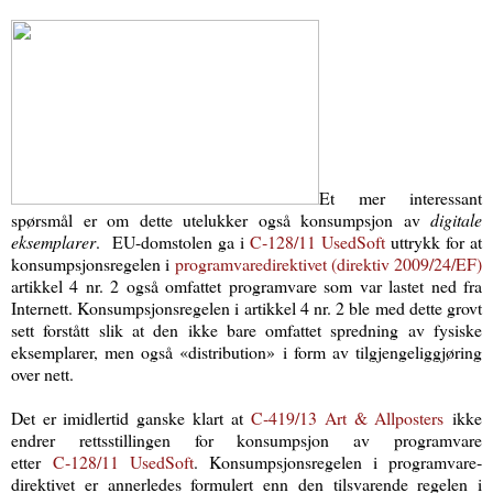
Et mer interessant
spørsmål er om dette utelukker også konsumpsjon av
digitale
eksemplarer
. EU-domstolen ga i
C‑128/11 UsedSoft
uttrykk for at
konsumpsjonsregelen i
programvaredirektivet (direktiv 2009/24/EF)
artikkel 4 nr. 2 også omfattet programvare som var lastet ned fra
Internett. Konsumpsjons­regelen i artikkel 4 nr. 2 ble med dette grovt
sett forstått slik at den ikke bare omfattet spredning av fysiske
eksemplarer, men også «distribution» i form av tilgjengeliggjøring
over nett.
Det er imidlertid ganske klart at
C‑419/13 Art & Allposters
ikke
endrer rettsstillingen for konsumpsjon av programvare
etter
C‑128/11 UsedSoft
.
Konsumpsjonsregelen i programvare­
direktivet er annerledes formulert enn den tilsvarende regelen i