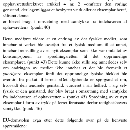
opphavsrettsdirektivet artikkel 4 nr. 2 «omfatter den rørlige
genstand, der legemliggør et beskyttet værk eller et eksemplar heraf,
såfremt denne
er blevet bragt i omsætning med samtykke fra indehaveren af
ophavsretten». (punkt 40)
Dette medførte videre at en endring av det fysiske mediet, som
innebar at verket ble overført fra et fysisk medium til et annet,
innebar fremstilling av et nytt eksemplar som ikke var omfattet av
konsumpsjonen av spredningsretten til det opprinnelige
eksemplaret. (punkt 43) Dette kunne ikke stille seg annerledes selv
om endringen av mediet ikke innebar et det ble fremstilt et
ytterligere
eksemplar, fordi det opprinnelige fysiske blekket ble
overført fra plakat til lerret:
«
Det afgørende er spørgsmålet om,
hvorvidt den ændrede genstand, vurderet i sin helhed, i sig selv
fysisk er den genstand, der blev bragt i omsætning med samtykke
fra indehaveren af ophavsretten.
»
(punkt 45)
Spredning av et nytt
eksemplar i form av trykk på lerret forutsatte derfor rettighetshavers
samtykke. (punkt 46)
EU-domstolen avga etter dette følgende svar på de henviste
spørsmålene: