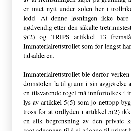
er intet nytt under solen her i trollrik
ledd. At denne løsningen ikke bare 
nødvendig etter den såkalte tretrinnste
9(2) og TRIPS artikkel 13 fremstår
Immaterialrettstrollet som for lengst har 
tidsalderen.
Immaterialrettstrollet ble derfor verken
domstolen la til grunn i sin avgjørelse a
en tilsvarende regel må innfortolkes i in
lys av artikkel 5(5) som jo nettopp bygg
tross for at ordlyden i artikkel 5(2) ik
en slik begrensning av den private ko
sagt adgangen til å gi adgang til privat 