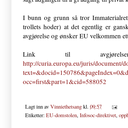
I bunn og grunn så tror Immaterialretts
trollets hoder) at det egentlig er g
avgjørelse og ønsker EU velkommen ett
Link til avgjørel
http://curia.europa.eu/juris/document/d
text=&docid=150786&pageIndex=0&
occ=first&part=1&cid=588052
Lagt inn av
Vinniethetsang
kl.
09:57
Etiketter:
EU-domstolen
,
Infosoc-direktivet
,
opph