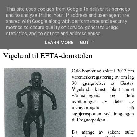
This site uses cookies from Google to deliver its services
and to analyze traffic. Your IP address and user-agent are
Immaterialretts­trollet
shared with Google along with performance and security
metrics to ensure quality of service, generate usage
En blogg om immaterialrett og tilliggende herligheter
statistics, and to detect and address abuse.
LEARN MORE
GOT IT
23 juni 2015
Vigeland til EFTA-domstolen
Oslo kommune søkte i 2013 om
varemerkeregistrering av om lag
90 gjengivelser av Gustav
Vigelands kunst, blant annet
«Sinnataggen» og flere
avbildninger av deler av
utsmykningen på
støpjernsporten ved inngangen
til Frognerparken.
Da mange av sakene stilte