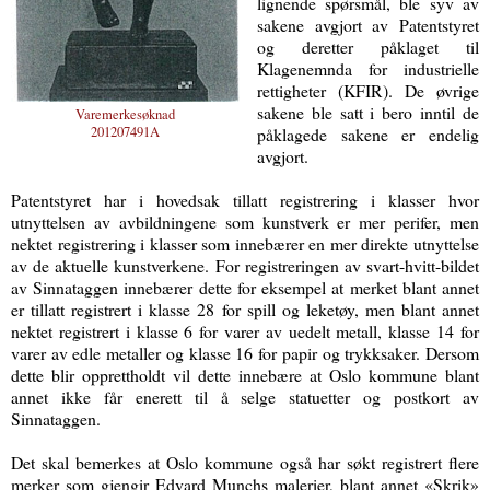
lignende spørsmål, ble syv av
sakene avgjort av Patentstyret
og deretter påklaget til
Klagenemnda for industrielle
rettigheter (KFIR). De øvrige
sakene ble satt i bero inntil de
Varemerkesøknad
201207491A
påklagede sakene er endelig
avgjort.
Patentstyret har i hovedsak tillatt registrering i klasser hvor
utnyttelsen av avbildningene som kunstverk er mer perifer, men
nektet registrering i klasser som innebærer en mer direkte utnyttelse
av de aktuelle kunstverkene. For registreringen av svart-hvitt-bildet
av Sinnataggen innebærer dette for eksempel at merket blant annet
er tillatt registrert i klasse 28 for spill og leketøy, men blant annet
nektet registrert i klasse 6 for varer av uedelt metall, klasse 14 for
varer av edle metaller og klasse 16 for papir og trykksaker. Dersom
dette blir opprettholdt vil dette innebære at Oslo kommune blant
annet ikke får enerett til å selge statuetter og postkort av
Sinnataggen.
Det skal bemerkes at Oslo kommune også har søkt registrert flere
merker som gjengir Edvard Munchs malerier, blant annet «Skrik»