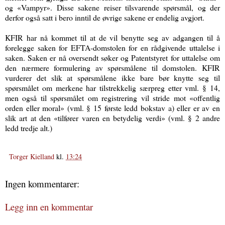
og «Vampyr». Disse sakene reiser tilsvarende spørsmål, og der
derfor også satt i bero inntil de øvrige sakene er endelig avgjort.
KFIR har nå kommet til at de vil benytte seg av adgangen til å
forelegge saken for EFTA-domstolen for en rådgivende uttalelse i
saken. Saken er nå oversendt søker og Patentstyret for uttalelse om
den nærmere formulering av spørsmålene til domstolen. KFIR
vurderer det slik at spørsmålene ikke bare bør knytte seg til
spørsmålet om merkene har tilstrekkelig særpreg etter vml. § 14,
men også til spørsmålet om registrering vil stride mot «offentlig
orden eller moral» (vml. § 15 første ledd bokstav a) eller er av en
slik art at den «tilfører varen en betydelig verdi» (vml. § 2 andre
ledd tredje alt.)
Torger Kielland
kl.
13:24
Ingen kommentarer:
Legg inn en kommentar