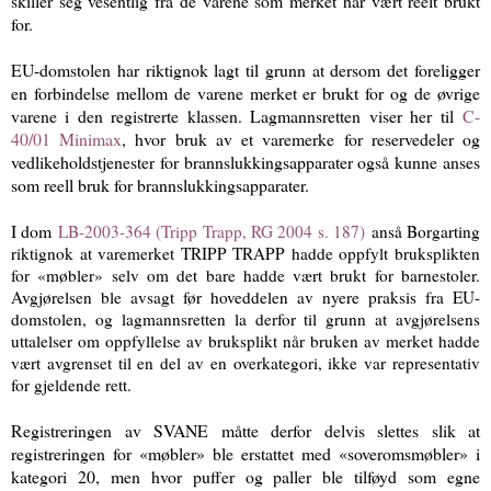
skiller seg vesentlig fra de varene som merket har vært reelt brukt
for.
EU-domstolen har riktignok lagt til grunn at dersom det foreligger
en forbindelse mellom de varene merket er brukt for og de øvrige
varene i den registrerte klassen. Lagmannsretten viser her til
C-
40/01 Minimax
, hvor bruk av et varemerke for reservedeler og
vedlikeholdstjenester for brannslukkingsapparater også kunne anses
som reell bruk for brannslukkingsapparater.
I dom
LB-2003-364 (Tripp Trapp, RG 2004 s. 187)
anså Borgarting
riktignok at varemerket TRIPP TRAPP hadde oppfylt bruksplikten
for «møbler» selv om det bare hadde vært brukt for barnestoler.
Avgjørelsen ble avsagt før hoveddelen av nyere praksis fra EU-
domstolen, og lagmannsretten la derfor til grunn at avgjørelsens
uttalelser om oppfyllelse av bruksplikt når bruken av merket hadde
vært avgrenset til en del av en overkategori, ikke var representativ
for gjeldende rett.
Registreringen av SVANE måtte derfor delvis slettes slik at
registreringen for «møbler» ble erstattet med «soveromsmøbler» i
kategori 20, men hvor puffer og paller ble tilføyd som egne