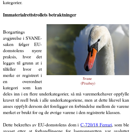
kategorier.
Immaterialrettstrollets betraktninger
Borgartings
avgjørelse i SVANE-
saken følger EU-
domstolens nyere
praksis, hvor det
legges til grunn at i
tilfeller hvor et
merke er registrert i
Svane
en overordnet
(
Pixabay
)
kategori som kan
deles inn i en flere underkategorier, så må varemerkehaver oppfylle
kravet til reell bruk i alle underkategoriene, men at dette likevel kan
anses oppfylt dersom det foreligger en forbindelse mellom de varene
merket er brukt for og de øvrige varene i den registrerte klassen.
Dette bekreftes av EU-domstolens dom i
C-720/18 Ferrari
, som ble
avsagt etter at forhandlingene for lagmannsretten var avsluttet