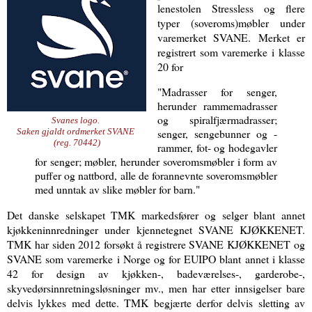
lenestolen Stressless og flere
typer (soveroms)møbler under
varemerket SVANE. Merket er
registrert som varemerke i klasse
20 for
"
Madrasser for senger,
herunder rammemadrasser
og spiralfjærmadrasser;
Svanes logo.
senger, sengebunner og -
Saken gjaldt ordmerket SVANE
(reg. 70442)
rammer, fot- og hodegavler
for senger; møbler, herunder soveromsmøbler i form av
puffer og nattbord, alle de forannevnte soveromsmøbler
med unntak av slike møbler for barn."
Det danske selskapet TMK markedsfører og selger blant annet
kjøkkeninnredninger under kjennetegnet SVANE KJØKKENET.
TMK har siden 2012 forsøkt å registrere SVANE KJØKKENET og
SVANE som varemerke i Norge og for EUIPO blant annet i klasse
42 for design av kjøkken-, badeværelses-, garderobe-,
skyvedørsinnretningsløsninger mv., men har etter innsigelser bare
delvis lykkes med dette. TMK begjærte derfor delvis sletting av