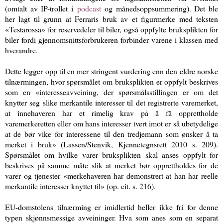
(omtalt av IP-trollet i
podcast
og månedsoppsummering). Det ble
her lagt til grunn at Ferraris bruk av et figurmerke med teksten
«Testarossa» for reservedeler til biler, også oppfylte bruksplikten for
biler fordi gjennomsnittsforbrukeren forbinder varene i klassen med
hverandre.
Dette legger opp til en mer stringent vurdering enn den eldre norske
tilnærmingen, hvor spørsmålet om bruksplikten er oppfylt beskrives
som en «interesseavveining, der spørsmålsstillingen er om det
knytter seg slike merkantile interesser til det registrerte varemerket,
at innehaveren har et rimelig krav på å få opprettholde
varemerkeretten eller om hans interesser tvert imot er så ubetydelige
at de bør vike for interessene til den tredjemann som ønsker å ta
merket i bruk» (Lassen/Stenvik, Kjennetegnsrett 2010 s. 209).
Spørsmålet om hvilke varer bruksplikten skal anses oppfylt for
beskrives på samme måte slik at merket bør opprettholdes for de
varer og tjenester «merkehaveren har demonstrert at han har reelle
merkantile interesser knyttet til» (op. cit. s. 216).
EU-domstolens tilnærming er imidlertid heller ikke fri for denne
typen skjønnsmessige avveininger. Hva som anes som en separat