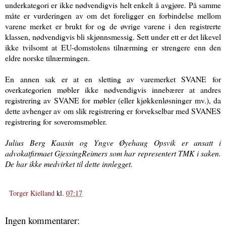
underkategori er ikke nødvendigvis helt enkelt å avgjøre. På samme
måte er vurderingen av om det foreligger en forbindelse mellom
varene merket er brukt for og de øvrige varene i den registrerte
klassen, nødvendigvis bli skjønnsmessig. Sett under ett er det likevel
ikke tvilsomt at EU-domstolens tilnærming er strengere enn den
eldre norske tilnærmingen.
En annen sak er at en sletting av varemerket SVANE for
overkategorien møbler ikke nødvendigvis innebærer at andres
registrering av SVANE for møbler (eller kjøkkenløsninger mv.), da
dette avhenger av om slik registrering er forvekselbar med SVANES
registrering for
soveromsmøbler.
Julius Berg Kaasin og Yngve Øyehaug Opsvik er ansatt i
advokatfirmaet GjessingReimers som har representert TMK i saken.
De har ikke medvirket til dette innlegget.
Torger Kielland
kl.
07:17
Ingen kommentarer: