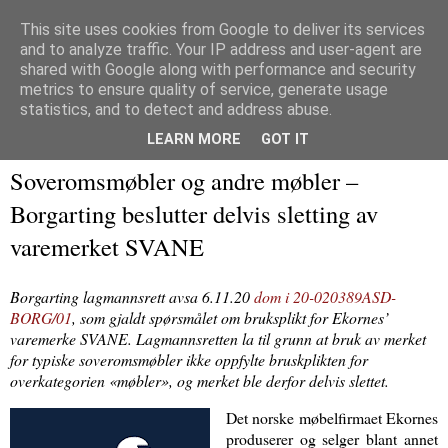
This site uses cookies from Google to deliver its services
and to analyze traffic. Your IP address and user-agent are
Immaterialretts­trollet
shared with Google along with performance and security
metrics to ensure quality of service, generate usage
En blogg om immaterialrett og tilliggende herligheter
statistics, and to detect and address abuse.
LEARN MORE
GOT IT
04 desember 2020
Soveromsmøbler og andre møbler –
Borgarting beslutter delvis sletting av
varemerket SVANE
Borgarting lagmannsrett avsa 6.11.20
dom i 20-020389ASD-
BORG/01
, som gjaldt spørsmålet om bruksplikt for Ekornes’
varemerke SVANE. Lagmannsretten la til grunn at bruk av merket
for typiske soveromsmøbler ikke oppfylte bruskplikten for
overkategorien «møbler», og merket ble derfor delvis slettet.
Det norske møbelfirmaet Ekornes
produserer og selger blant annet