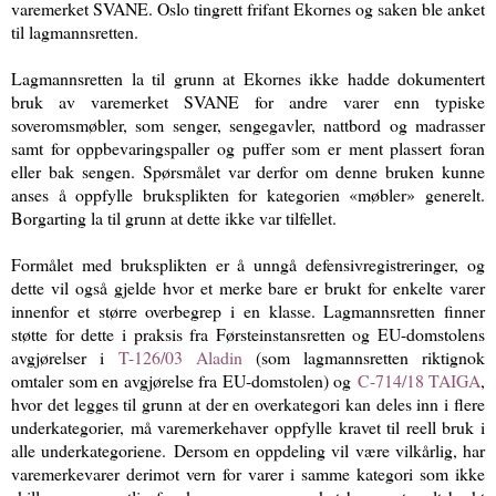
varemerket SVANE. Oslo tingrett frifant Ekornes og saken ble anket
til lagmannsretten.
Lagmannsretten la til grunn at Ekornes ikke hadde dokumentert
bruk av varemerket SVANE for andre varer enn typiske
soveromsmøbler, som senger, sengegavler, nattbord og madrasser
samt for oppbevaringspaller og puffer som er ment plassert foran
eller bak sengen. Spørsmålet var derfor om denne bruken kunne
anses å oppfylle bruksplikten for kategorien «møbler» generelt.
Borgarting la til grunn at dette ikke var tilfellet.
Formålet med bruksplikten er å unngå defensivregistreringer, og
dette vil også gjelde hvor et merke bare er brukt for enkelte varer
innenfor et større overbegrep i en klasse. Lagmannsretten finner
støtte for dette i praksis fra Førsteinstansretten og EU-domstolens
avgjørelser i
T-126/03 Aladin
(som lagmannsretten riktignok
omtaler som en avgjørelse fra EU-domstolen) og
C-714/18 TAIGA
,
hvor det legges til grunn at der en overkategori kan deles inn i flere
underkategorier, må varemerkehaver oppfylle kravet til reell bruk i
alle underkategoriene.
Dersom en oppdeling vil være vilkårlig, har
varemerkevarer derimot vern for varer i samme kategori som ikke