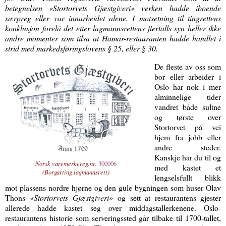
betegnelsen «Stortorvets Gjæstgiveri» verken hadde iboende
særpreg eller var innarbeidet alene. I motsetning til tingrettens
konklusjon forelå det etter lagmannsrettens flertalls syn heller ikke
andre momenter som tilsa at Hamar-restauranten hadde handlet i
strid med markedsføringslovens § 25, eller § 30.
De fleste av oss som
bor eller arbeider i
Oslo har nok i mer
alminnelige tider
vandret både sultne
og tørste over
Stortorvet på vei
hjem fra jobb eller
andre steder.
Kanskje har du til og
Norsk varemerkereg.nr.
300006
med kastet et
(Borgarting lagmannsrett
)
lengselsfullt blikk
mot plassens nordre hjørne og den gule bygningen som huser Olav
Thons
«Stortorvets Gjæstgiveri»
og sett at restaurantens gjester
allerede hadde kastet seg over middagstallerkenene. Oslo-
restaurantens historie som serveringssted går tilbake til 1700-tallet,