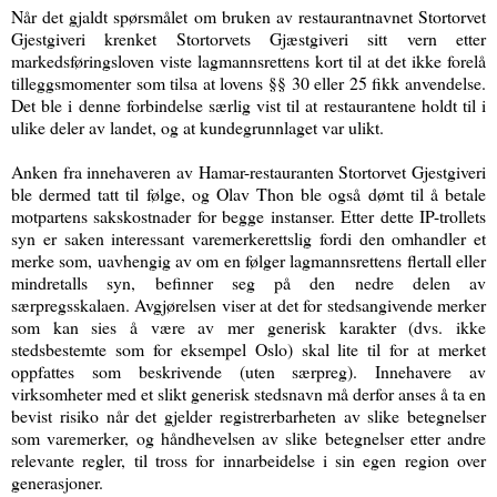
Når det gjaldt spørsmålet om bruken av restaurantnavnet Stortorvet
Gjestgiveri krenket Stortorvets Gjæstgiveri sitt vern etter
markedsføringsloven viste lagmannsrettens kort til at det ikke forelå
tilleggsmomenter som tilsa at lovens §§ 30 eller 25 fikk anvendelse.
Det ble i denne forbindelse særlig vist til at restaurantene holdt til i
ulike deler av landet, og at kundegrunnlaget var ulikt.
Anken fra innehaveren av Hamar-restauranten Stortorvet Gjestgiveri
ble dermed tatt til følge, og Olav Thon ble også dømt til å betale
motpartens sakskostnader for begge instanser. Etter dette IP-trollets
syn er saken interessant varemerkerettslig fordi den omhandler et
merke som, uavhengig av om en følger lagmannsrettens flertall eller
mindretalls syn, befinner seg på den nedre delen av
særpregsskalaen. Avgjørelsen viser at det for stedsangivende merker
som kan sies å være av mer generisk karakter (dvs. ikke
stedsbestemte som for eksempel Oslo) skal lite til for at merket
oppfattes som beskrivende (uten særpreg). Innehavere av
virksomheter med et slikt generisk stedsnavn må derfor anses å ta en
bevist risiko når det gjelder registrerbarheten av slike betegnelser
som varemerker, og håndhevelsen av slike betegnelser etter andre
relevante regler, til tross for innarbeidelse i sin egen region over
generasjoner.