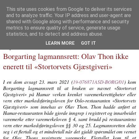
This site uses cookies from Google to deliver its services
and to analyze traffic. Your IP address and user-agent are
Immaterialretts­trollet
shared with Google along with performance and security
metrics to ensure quality of service, generate usage
En blogg om immaterialrett og tilliggende herligheter
statistics, and to detect and address abuse.
LEARN MORE
GOT IT
09 april 2021
Borgarting lagmannsrett: Olav Thon ikke
enerett til «Stortorvets Gjæstgiveri»
I en dom avsagt 23. mars 2021 (
19-076871ASD-BORG/01
) kom
Borgarting lagmannsrett til at bruken av navnet «Stortorvet
Gjestgiveri» på Hamar verken krenket varemerkerettigheter eller
vern etter markedsføringsloven for Oslo-restauranten «Stortorvets
Gjæstgiveri» som innehas av Olav Thon. Thon hadde anført at
Hamar-restauranten både gjorde inngrep i registrert og innarbeidet
varemerke etter varemerkeloven § 4, samt brudd på restaurantens
vern etter markedsføringsloven §§ 30 og 25. Lagmannsretten delte
seg i et flertall og et mindretall når det gjaldt spørsmålet om vernet
for Olav Thons registrerte varemerke. Flertallet kom til at