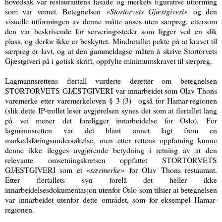
hovedsak var restaurantens fasade og merkets figurative utforming
som var vernet. Betegnelsen
«Stortorvets Gjæstgiveri»
og den
visuelle utformingen av denne måtte anses uten særpreg, ettersom
den var beskrivende for serveringssteder som ligger ved en slik
plass, og derfor ikke er beskyttet. Mindretallet pekte på at kravet til
særpreg er lavt, og at den gammeldagse måten å skrive Stortorvets
Gjæstgiveri på i gotisk skrift, oppfylte minimumskravet til særpreg.
Lagmannsrettens flertall vurderte deretter om betegnelsen
STORTORVETS GJÆSTGIVERI var innarbeidet som Olav Thons
varemerke etter varemerkeloven § 3 (3) også for Hamar-regionen
(slik dette IP-trollet leser avgjørelsen synes det som at flertallet lang
på vei mener det foreligger innarbeidelse for Oslo). For
lagmannsretten var det blant annet lagt frem en
markedsføringsundersøkelse, men etter rettens oppfatning kunne
denne ikke ilegges avgjørende betydning i retning av at den
relevante omsetningskretsen oppfattet STORTORVETS
GJÆSTGIVERI som et «
særmerke»
for Olav Thons restaurant.
Etter flertallets syn forelå det heller ikke
innarbeidelsesdokumentasjon utenfor Oslo som tilsier at betegnelsen
var innarbeidet utenfor dette området, som for eksempel Hamar-
regionen.