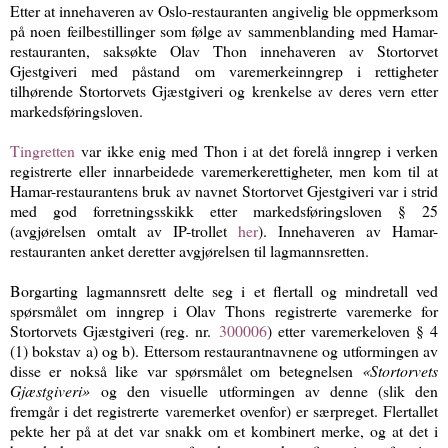
Etter at innehaveren av Oslo-restauranten angivelig ble oppmerksom
på noen feilbestillinger som følge av sammenblanding med Hamar-
restauranten, saksøkte Olav Thon innehaveren av Stortorvet
Gjestgiveri med påstand om varemerkeinngrep i rettigheter
tilhørende Stortorvets Gjæstgiveri og krenkelse av deres vern etter
markedsføringsloven.
Tingretten
var ikke enig med Thon i at det forelå inngrep i verken
registrerte eller innarbeidede varemerkerettigheter, men kom til at
Hamar-restaurantens bruk av navnet Stortorvet Gjestgiveri var i strid
med god forretningsskikk etter markedsføringsloven § 25
(avgjørelsen omtalt av IP-trollet
her
). Innehaveren av Hamar-
restauranten anket deretter avgjørelsen til lagmannsretten.
Borgarting lagmannsrett delte seg i et flertall og mindretall ved
spørsmålet om inngrep i Olav Thons registrerte varemerke for
Stortorvets Gjæstgiveri (reg. nr.
300006
) etter varemerkeloven § 4
(1) bokstav a) og b). Ettersom restaurantnavnene og utformingen av
disse er nokså like var spørsmålet om betegnelsen
«Stortorvets
Gjæstgiveri»
og den visuelle utformingen av denne (slik den
fremgår i det registrerte varemerket ovenfor) er særpreget. Flertallet
pekte her på at det var snakk om et kombinert merke, og at det i