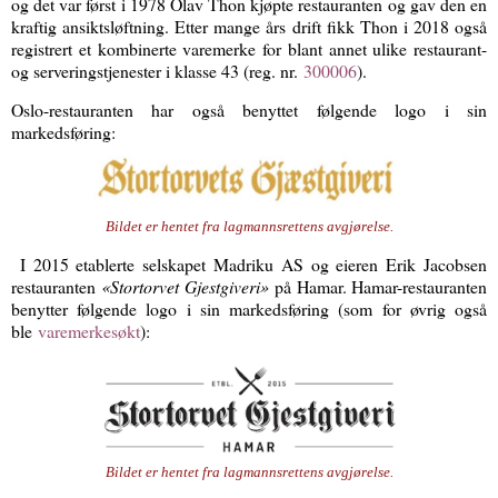
og det var først i 1978 Olav Thon kjøpte restauranten og gav den en
kraftig ansiktsløftning. Etter mange års drift fikk Thon i 2018 også
registrert et kombinerte varemerke for blant annet ulike restaurant-
og serveringstjenester i klasse 43 (reg. nr.
300006
).
Oslo-restauranten har også benyttet følgende logo i sin
markedsføring:
Bildet er hentet fra
lagmannsrettens avgjørelse.
I 2015 etablerte selskapet Madriku AS og eieren Erik Jacobsen
restauranten
«Stortorvet Gjestgiveri»
på Hamar. Hamar-restauranten
benytter følgende logo i sin markedsføring (som for øvrig også
ble
varemerkesøkt
):
Bildet er hentet fra
lagmannsrettens avgjørelse.