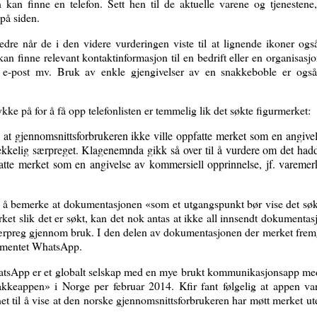
 kan finne en telefon. Sett hen til de aktuelle varene og tjenestene,
på siden.
 bedre når de i den videre vurderingen viste til at lignende ikoner også
an finne relevant kontaktinformasjon til en bedrift eller en organisasj
 e-post mv. Bruk av enkle gjengivelser av en snakkeboble er også v
kke på for å få opp telefonlisten er temmelig lik det søkte figurmerket:
t gjennomsnittsforbrukeren ikke ville oppfatte merket som en angive
strekkelig særpreget. Klagenemnda gikk så over til å vurdere om det hadd
fatte merket som en angivelse av kommersiell opprinnelse, jf. varemer
 å bemerke at dokumentasjonen «som et utgangspunkt bør vise det søk
ket slik det er søkt, kan det nok antas at ikke all innsendt dokumentasj
il særpreg gjennom bruk. I den delen av dokumentasjonen der merket frem
lementet WhatsApp.
hatsApp er et globalt selskap med en mye brukt kommunikasjonsapp me
akkeappen» i Norge per februar 2014. Kfir fant følgelig at appen v
et til å vise at den norske gjennomsnittsforbrukeren har møtt merket ute