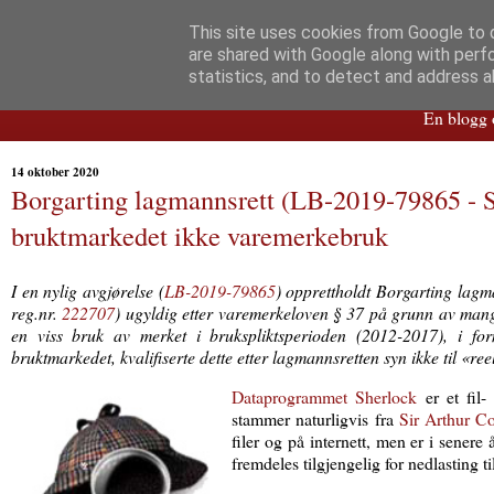
This site uses cookies from Google to d
are shared with Google along with perf
Imm
statistics, and to detect and address a
En blogg o
14 oktober 2020
Borgarting lagmannsrett (LB-2019-79865 -
bruktmarkedet ikke varemerkebruk
I en nylig avgjørelse (
LB-2019-79865
) opprettholdt Borgarting lagm
reg.nr.
222707
) ugyldig etter varemerkeloven § 37 på grunn av mang
en viss bruk av merket i brukspliktsperioden (2012-2017), i fo
bruktmarkedet, kvalifiserte dette etter lagmannsretten syn ikke til «ree
Dataprogrammet Sherlock
er et fil
stammer naturligvis fra
Sir Arthur C
filer og på internett, men er i sene
fremdeles tilgjengelig for nedlasting 