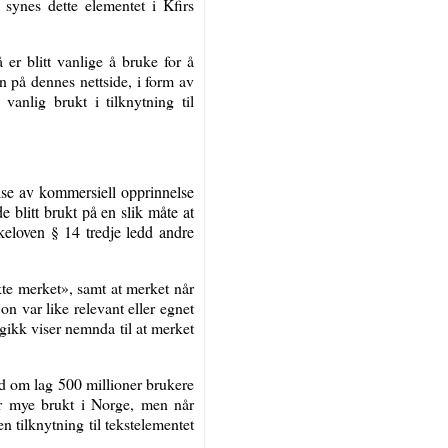
 synes dette elementet i Kfirs
 er blitt vanlige å bruke for å
on på dennes nettside, i form av
anlig brukt i tilknytning til
lse av kommersiell opprinnelse
e blitt brukt på en slik måte at
keloven § 14 tredje ledd andre
te merket», samt at merket når
on var like relevant eller egnet
gikk viser nemnda til at merket
d om lag 500 millioner brukere
ar mye brukt i Norge, men når
n tilknytning til tekstelementet