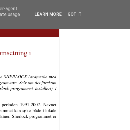
ser-agent
rate usage
LEARN MORE
GOT IT
msetning i
merke SHERLOCK (ordmerke med
ogramvare. Selv om det forekom
ock-programmet installert) i
i perioden 1991-2007. Navnet
rammet kan søke både i lokale
skiner. Sherlock-programmet er