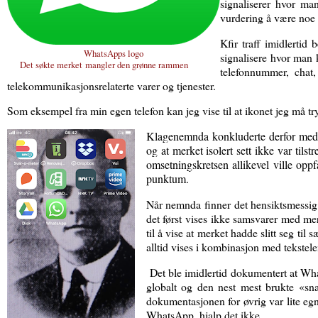
signaliserer hvor man
vurdering å være noe 
Kfir traff imidlertid
WhatsApps logo
signalisere hvor man k
Det søkte merket
mangler den grønne rammen
telefonnummer, chat,
telekommunikasjonsrelaterte varer og tjenester.
Som eksempel fra min egen telefon kan jeg vise til at ikonet jeg må try
Klagenemnda konkluderte derfor med a
og at merket isolert sett ikke var til
omsetningskretsen allikevel ville opp
punktum.
Når nemnda finner det hensiktsmessig
det først vises ikke samsvarer med mer
til å vise at merket hadde slitt seg t
alltid vises i kombinasjon med tekste
Det ble imidlertid dokumentert at W
globalt og den nest mest brukte «sn
dokumentasjonen for øvrig var lite egn
WhatsApp, hjalp det ikke.