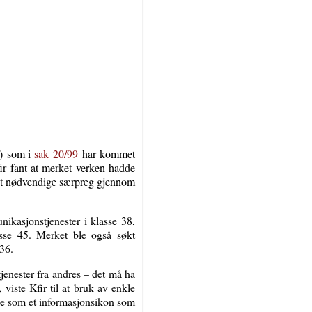
)
som i
sak
20/99
har kommet
fir fant at merket verken hadde
t nødvendige særpreg gjennom
ikasjonstjenester i klasse 38,
lasse 45. Merket ble også søkt
 36.
tjenester fra andres – det må ha
viste Kfir til at
bruk av enkle
uke som et informasjonsikon som