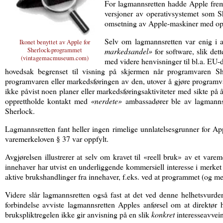
For lagmannsretten hadde Apple frem
versjoner av operativsystemet som S
omsetning av Apple-maskiner med ope
Selv om lagmannsretten var enig i at
Ikonet benyttet av Apple for
Sherlock-programmet
markedsandel»
for software, slik de
(
vintagemacmuseum.com
)
med videre henvisninger til bl.a. EU
hovedsak begrenset til visning på skjermen når programvaren She
programvaren eller markedsføringen av den, utover å gjøre programvar
ikke påvist noen planer eller markedsføringsaktiviteter med sikte på
opprettholde kontakt med
«nerdete»
ambassadører ble av lagmannsr
Sherlock.
Lagmannsretten fant heller ingen rimelige unnlatelsesgrunner for App
varemerkeloven § 37 var oppfylt.
Avgjørelsen illustrerer at selv om kravet til «reell bruk» av et var
innehaver har utvist en underliggende kommersiell interesse i merket 
aktive brukshandlinger fra innehaver, f.eks. ved at programmet (og mer
Videre slår lagmannsretten også fast at det ved denne helhetsvurde
forbindelse avviste lagmannsretten Apples anførsel om at direktør
brukspliktregelen ikke gir anvisning på en slik
konkret
interesseavvei