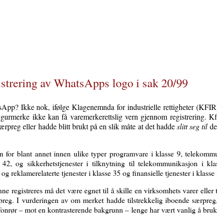
trering av WhatsApps logo i sak 20/99
pp? Ikke nok, ifølge Klagenemnda for industrielle rettigheter (KFIR
s figurmerke ikke kan få varemerkerettslig vern gjennom registrering. K
særpreg eller hadde blitt brukt på en slik måte at det hadde
slitt seg til
de
 for blant annet innen ulike typer programvare i klasse 9, telekommun
e 42, og sikkerhetstjenester i tilknytning til telekommunikasjon i k
 og reklamerelaterte tjenester i klasse 35 og finansielle tjenester i klasse
ne registreres må det være egnet til å skille en virksomhets varer eller 
preg. I vurderingen av om merket hadde tilstrekkelig iboende særpreg, 
lefonrør – mot en kontrasterende bakgrunn – lenge har vært vanlig å br