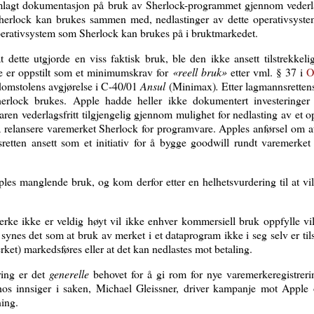
lagt dokumentasjon på bruk av Sherlock-programmet gjennom vederlag
herlock kan brukes sammen med, nedlastinger av dette operativsystem
rativsystem som Sherlock kan brukes på i bruktmarkedet.
 dette utgjorde en viss faktisk bruk, ble den ikke ansett tilstrekkeli
tte er oppstilt som et minimumskrav for
«reell bruk»
etter vml. § 37 i
O
-domstolens avgjørelse i C-40/01
Ansul
(Minimax)
.
Etter lagmannsrettens
rlock brukes. Apple hadde heller ikke dokumentert investeringer 
en vederlagsfritt tilgjengelig gjennom mulighet for nedlasting av et op
 å relansere varemerket Sherlock for programvare. Apples anførsel om a
etten ansett som et initiativ for å bygge goodwill rundt varemerke
les manglende bruk, og kom derfor etter en helhetsvurdering til at vilk
emerke ikke er veldig høyt vil ikke enhver kommersiell bruk oppfylle 
synes det som at bruk av merket i et dataprogram ikke i seg selv er tils
ket) markedsføres eller at det kan nedlastes mot betaling.
ring er det
generelle
behovet for å gi rom for nye varemerkeregistrerin
 hos innsiger i saken, Michael Gleissner, driver kampanje mot Apple
ning.