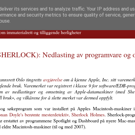
eliver its services and to analyze traffic. Your IP address and u
ormance and security metrics to ensure quality of service, gene
aterialretts­trollet
buse.
m immaterialrett og tilliggende herligheter
 SHERLOCK): Nedlasting av programvare og o
annsrett Oslo tingretts
avgjørelse
om å kjenne Apple, Inc. sitt vare
lende bruk. Varemerket var registrert i klasse 9 for software/EDB-pr
rm av nedlastinger og omsetning av Apple-datamaskiner (med Sherl
ll bruk», og vilkårene for å slette merket var dermed oppfylt.
- og søkeprogram som var installert på Apples Macintosh-maskiner 
onan Doyle's berømte mesterdetektiv, Sherlock Holmes
. Sherlock-prog
re år erstattet av programmene Spotlight og Dashboard på nyere Mac-ma
til eldre Macintosh-maskiner (til og med 2007).