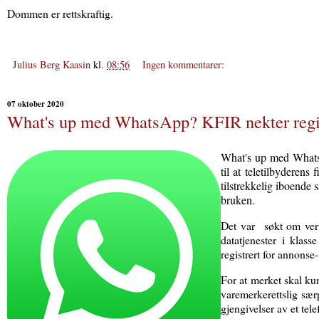
Dommen er rettskraftig.
Julius Berg Kaasin
kl.
08:56
Ingen kommentarer:
07 oktober 2020
What's up med WhatsApp? KFIR nekter regis
What's up med WhatsA
til at teletilbyderen
tilstrekkelig iboende 
bruken.
Det var
søkt om vern
datatjenester i klass
registrert for annonse-
For at merket skal kun
varemerkerettslig sær
gjengivelser av et te